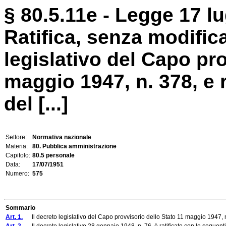
§ 80.5.11e - Legge 17 lu
Ratifica, senza modifica
legislativo del Capo pro
maggio 1947, n. 378, e r
del [...]
Settore:
Normativa nazionale
Materia:
80. Pubblica amministrazione
Capitolo:
80.5 personale
Data:
17/07/1951
Numero:
575
Sommario
Art. 1.
Il decreto legislativo del Capo provvisorio dello Stato 11 maggio 1947, n.