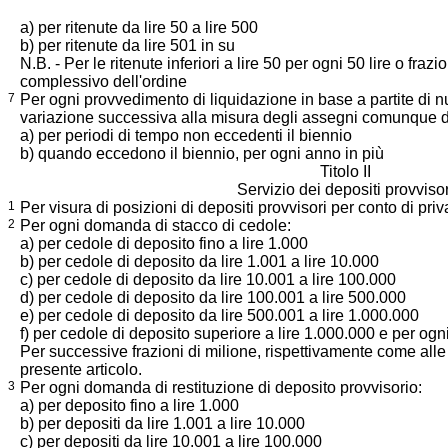
a) per ritenute da lire 50 a lire 500
b) per ritenute da lire 501 in su
N.B. - Per le ritenute inferiori a lire 50 per ogni 50 lire o frazi
complessivo dell'ordine
7
Per ogni provvedimento di liquidazione in base a partite di n
variazione successiva alla misura degli assegni comunque d
a) per periodi di tempo non eccedenti il biennio
b) quando eccedono il biennio, per ogni anno in più
Titolo II
Servizio dei depositi provvisor
1
Per visura di posizioni di depositi provvisori per conto di priva
2
Per ogni domanda di stacco di cedole:
a) per cedole di deposito fino a lire 1.000
b) per cedole di deposito da lire 1.001 a lire 10.000
c) per cedole di deposito da lire 10.001 a lire 100.000
d) per cedole di deposito da lire 100.001 a lire 500.000
e) per cedole di deposito da lire 500.001 a lire 1.000.000
f) per cedole di deposito superiore a lire 1.000.000 e per ogn
Per successive frazioni di milione, rispettivamente come alle let
presente articolo.
3
Per ogni domanda di restituzione di deposito provvisorio:
a) per deposito fino a lire 1.000
b) per depositi da lire 1.001 a lire 10.000
c) per depositi da lire 10.001 a lire 100.000