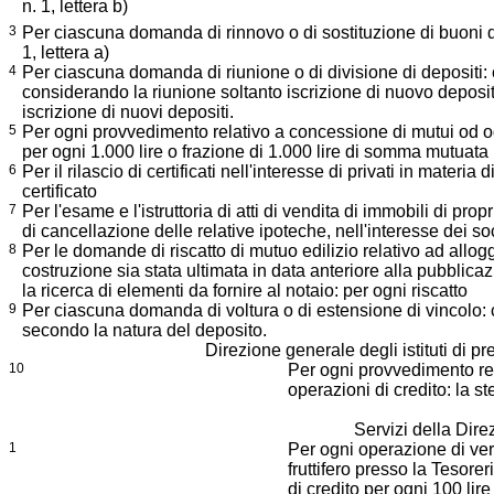
n. 1, lettera b)
3
Per ciascuna domanda di rinnovo o di sostituzione di buoni d
1, lettera a)
4
Per ciascuna domanda di riunione o di divisione di depositi: co
considerando la riunione soltanto iscrizione di nuovo deposi
iscrizione di nuovi depositi.
5
Per ogni provvedimento relativo a concessione di mutui od og
per ogni 1.000 lire o frazione di 1.000 lire di somma mutuata
6
Per il rilascio di certificati nell'interesse di privati in materia
certificato
7
Per l'esame e l'istruttoria di atti di vendita di immobili di prop
di cancellazione delle relative ipoteche, nell'interesse dei soc
8
Per le domande di riscatto di mutuo edilizio relativo ad allog
costruzione sia stata ultimata in data anteriore alla pubblica
la ricerca di elementi da fornire al notaio: per ogni riscatto
9
Per ciascuna domanda di voltura o di estensione di vincolo: co
secondo la natura del deposito.
Direzione generale degli istituti di p
10
Per ogni provvedimento rel
operazioni di credito: la stes
Servizi della Dire
1
Per ogni operazione di ver
fruttifero presso la Tesorer
di credito per ogni 100 lire