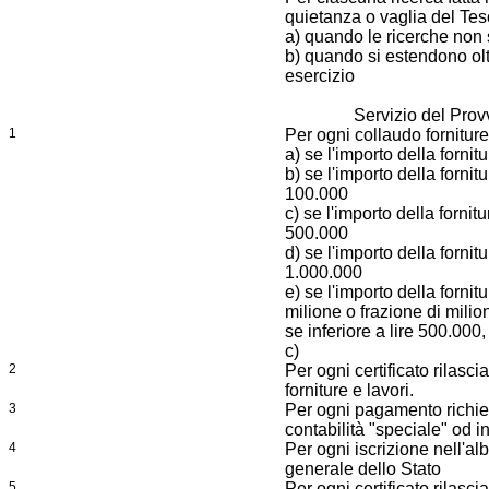
quietanza o vaglia del Tes
a) quando le ricerche non s
b) quando si estendono oltr
esercizio
Servizio del Prov
1
Per ogni collaudo forniture
a) se l'importo della forni
b) se l'importo della fornit
100.000
c) se l'importo della fornit
500.000
d) se l'importo della fornit
1.000.000
e) se l'importo della forni
milione o frazione di milio
se inferiore a lire 500.000,
c)
2
Per ogni certificato rilasci
forniture e lavori.
3
Per ogni pagamento richies
contabilità "speciale" od i
4
Per ogni iscrizione nell'alb
generale dello Stato
5
Per ogni certificato rilasci