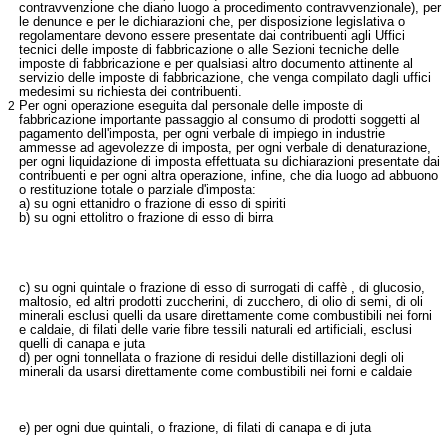
contravvenzione che diano luogo a procedimento contravvenzionale), per
le denunce e per le dichiarazioni che, per disposizione legislativa o
regolamentare devono essere presentate dai contribuenti agli Uffici
tecnici delle imposte di fabbricazione o alle Sezioni tecniche delle
imposte di fabbricazione e per qualsiasi altro documento attinente al
servizio delle imposte di fabbricazione, che venga compilato dagli uffici
medesimi su richiesta dei contribuenti.
2
Per ogni operazione eseguita dal personale delle imposte di
fabbricazione importante passaggio al consumo di prodotti soggetti al
pagamento dell'imposta, per ogni verbale di impiego in industrie
ammesse ad agevolezze di imposta, per ogni verbale di denaturazione,
per ogni liquidazione di imposta effettuata su dichiarazioni presentate dai
contribuenti e per ogni altra operazione, infine, che dia luogo ad abbuono
o restituzione totale o parziale d'imposta:
a) su ogni ettanidro o frazione di esso di spiriti
b) su ogni ettolitro o frazione di esso di birra
c) su ogni quintale o frazione di esso di surrogati di caffè , di glucosio,
maltosio, ed altri prodotti zuccherini, di zucchero, di olio di semi, di oli
minerali esclusi quelli da usare direttamente come combustibili nei forni
e caldaie, di filati delle varie fibre tessili naturali ed artificiali, esclusi
quelli di canapa e juta
d) per ogni tonnellata o frazione di residui delle distillazioni degli oli
minerali da usarsi direttamente come combustibili nei forni e caldaie
e) per ogni due quintali, o frazione, di filati di canapa e di juta