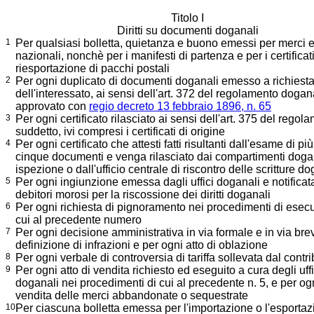
Titolo I
Diritti su documenti doganali
1
Per qualsiasi bolletta, quietanza e buono emessi per merci e
nazionali, nonchè per i manifesti di partenza e per i certificati
riesportazione di pacchi postali
2
Per ogni duplicato di documenti doganali emesso a richiest
dell'interessato, ai sensi dell'art. 372 del regolamento dogan
approvato con
regio decreto 13 febbraio 1896, n. 65
3
Per ogni certificato rilasciato ai sensi dell'art. 375 del regol
suddetto, ivi compresi i certificati di origine
4
Per ogni certificato che attesti fatti risultanti dall'esame di più
cinque documenti e venga rilasciato dai compartimenti dogan
ispezione o dall'ufficio centrale di riscontro delle scritture do
5
Per ogni ingiunzione emessa dagli uffici doganali e notificat
debitori morosi per la riscossione dei diritti doganali
6
Per ogni richiesta di pignoramento nei procedimenti di esec
cui al precedente numero
7
Per ogni decisione amministrativa in via formale e in via bre
definizione di infrazioni e per ogni atto di oblazione
8
Per ogni verbale di controversia di tariffa sollevata dal contr
9
Per ogni atto di vendita richiesto ed eseguito a cura degli uffi
doganali nei procedimenti di cui al precedente n. 5, e per ogn
vendita delle merci abbandonate o sequestrate
10
Per ciascuna bolletta emessa per l'importazione o l'esportaz