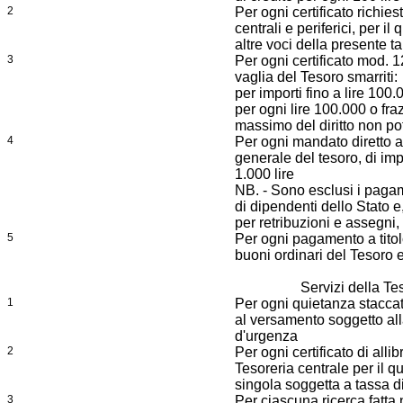
2
Per ogni certificato richiest
centrali e periferici, per il
altre voci della presente t
3
Per ogni certificato mod. 1
vaglia del Tesoro smarriti:
per importi fino a lire 100.
per ogni lire 100.000 o fra
massimo del diritto non po
4
Per ogni mandato diretto
generale del tesoro, di imp
1.000 lire
NB. - Sono esclusi i pagame
di dipendenti dello Stato e
per retribuzioni e assegni,
5
Per ogni pagamento a titol
buoni ordinari del Tesoro e
Servizi della Te
1
Per ogni quietanza staccata
al versamento soggetto all
d'urgenza
2
Per ogni certificato di all
Tesoreria centrale per il q
singola soggetta a tassa di
3
Per ciascuna ricerca fatta 