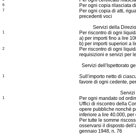
6
Per ogni copia rilasciata d
7
Per ogni copia di atti, rigu
precedenti voci
Servizi della Direzi
1
Per riscontro di ogni liqui
a) per importi fino a lire 1
b) per importi superiori a l
2
Per riscontro di ogni liqu
requisizioni e servizi per l
Servizi dell'Ispettorato ge
1
Sull'importo netto di cia
favore di ogni cedente, per
Servizi
1
Per ogni mandato od ordi
Uffici di riscontro della Co
opere pubbliche nonchè pr
inferiore a lire 40.000, per
Per tutte le somme riscoss
osservarsi il disposto dell'
gennaio 1948, n. 76