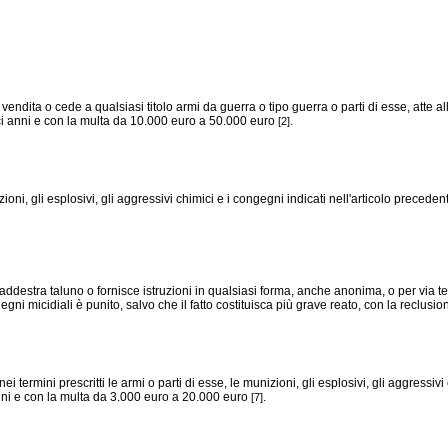
dita o cede a qualsiasi titolo armi da guerra o tipo guerra o parti di esse, atte all
ici anni e con la multa da 10.000 euro a 50.000 euro
.
[2]
oni, gli esplosivi, gli aggressivi chimici e i congegni indicati nell'articolo precede
destra taluno o fornisce istruzioni in qualsiasi forma, anche anonima, o per via tele
gni micidiali è punito, salvo che il fatto costituisca più grave reato, con la reclusi
rmini prescritti le armi o parti di esse, le munizioni, gli esplosivi, gli aggressivi c
nni e con la multa da 3.000 euro a 20.000 euro
.
[7]