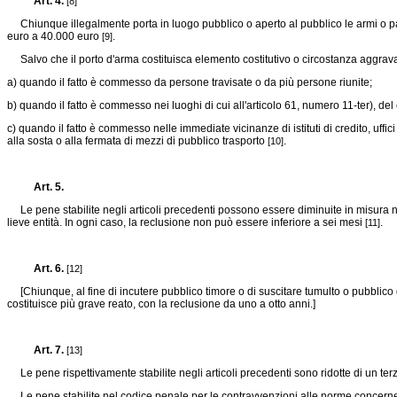
Art. 4.
[8]
Chiunque illegalmente porta in luogo pubblico o aperto al pubblico le armi o parti 
euro a 40.000 euro
.
[9]
Salvo che il porto d'arma costituisca elemento costitutivo o circostanza aggrav
a) quando il fatto è commesso da persone travisate o da più persone riunite;
b) quando il fatto è commesso nei luoghi di cui all'articolo 61, numero 11-ter), de
c) quando il fatto è commesso nelle immediate vicinanze di istituti di credito, uffici
alla sosta o alla fermata di mezzi di pubblico trasporto
.
[10]
Art. 5.
Le pene stabilite negli articoli precedenti possono essere diminuite in misura non e
lieve entità. In ogni caso, la reclusione non può essere inferiore a sei mesi
.
[11]
Art. 6.
[12]
[Chiunque, al fine di incutere pubblico timore o di suscitare tumulto o pubblico di
costituisce più grave reato, con la reclusione da uno a otto anni.]
Art. 7.
[13]
Le pene rispettivamente stabilite negli articoli precedenti sono ridotte di un terzo se
Le pene stabilite nel codice penale per le contravvenzioni alle norme concernenti