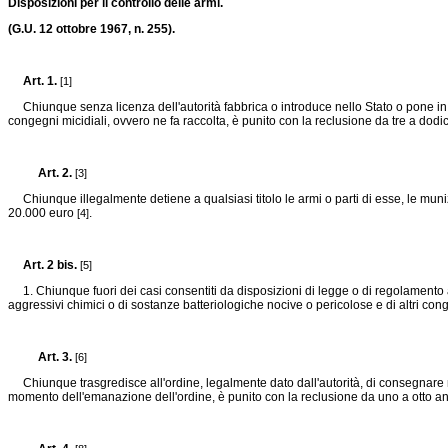
Disposizioni per il controllo delle armi.
(G.U. 12 ottobre 1967, n. 255).
Art. 1.
[1]
Chiunque senza licenza dell'autorità fabbrica o introduce nello Stato o pone in ven
congegni micidiali, ovvero ne fa raccolta, è punito con la reclusione da tre a dod
Art. 2.
[3]
Chiunque illegalmente detiene a qualsiasi titolo le armi o parti di esse, le munizi
20.000 euro
.
[4]
Art. 2 bis.
[5]
1. Chiunque fuori dei casi consentiti da disposizioni di legge o di regolamento ad
aggressivi chimici o di sostanze batteriologiche nocive o pericolose e di altri conge
Art. 3.
[6]
Chiunque trasgredisce all'ordine, legalmente dato dall'autorità, di consegnare nei te
momento dell'emanazione dell'ordine, è punito con la reclusione da uno a otto a