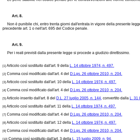
Art. 8.
Non è punibile chi, entro trenta giorni dall'entrata in vigore della presente legge 
precedente art. 1 o nell'art. 695 del Codice penale.
Art. 9.
Per i reati previsti dalla presente legge si procede a giudizio direttissimo.
Articolo così sostituito dall'art. 9 della
L. 14 ottobre 1974, n. 497.
[1]
Comma così modificato dall'art. 4 del
D.Lgs. 26 ottobre 2010, n. 204.
[2]
Articolo così sostituito dall'art. 10 della
L. 14 ottobre 1974, n. 497.
[3]
Comma così modificato dall'art. 4 del
D.Lgs. 26 ottobre 2010, n. 204.
[4]
Articolo inserito dall'art. 8 del
D.L. 27 luglio 2005, n. 144,
convertito dalla
L. 31 
[5]
Articolo così sostituito dall'art. 11 della
L. 14 ottobre 1974, n. 497.
[6]
Comma così modificato dall'art. 4 del
D.Lgs. 26 ottobre 2010, n. 204.
[7]
Articolo così sostituito dall'art. 12 della
L. 14 ottobre 1974, n. 497.
[8]
Comma così modificato dall'art. 4 del
D.Lgs. 26 ottobre 2010, n. 204.
[9]
Comma così sostituito dall'art. 3 della
L. 15 luglio 2009, n. 94.
[10]