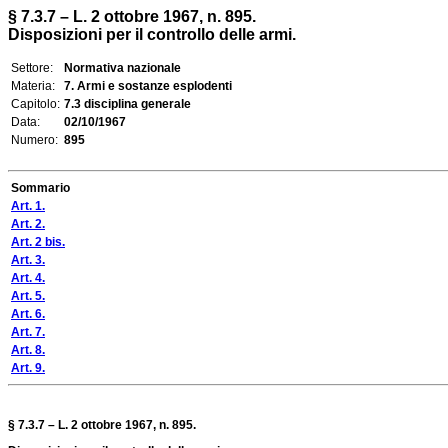
§ 7.3.7 – L. 2 ottobre 1967, n. 895.
Disposizioni per il controllo delle armi.
Settore:
Normativa nazionale
Materia:
7. Armi e sostanze esplodenti
Capitolo:
7.3 disciplina generale
Data:
02/10/1967
Numero:
895
Sommario
Art. 1.
Art. 2.
Art. 2 bis.
Art. 3.
Art. 4.
Art. 5.
Art. 6.
Art. 7.
Art. 8.
Art. 9.
§ 7.3.7 – L. 2 ottobre 1967, n. 895.