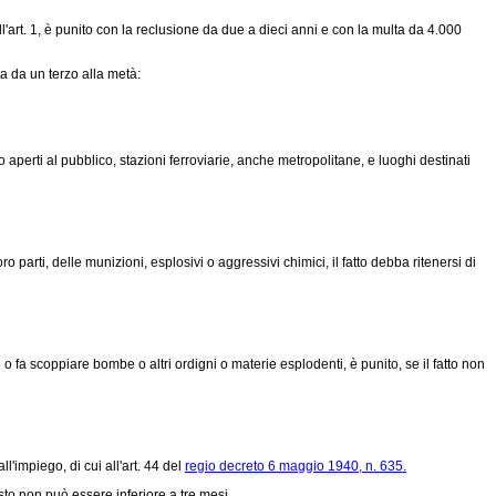
l'art. 1, è punito con la reclusione da due a dieci anni e con la multa da 4.000
a da un terzo alla metà:
 o aperti al pubblico, stazioni ferroviarie, anche metropolitane, e luoghi destinati
parti, delle munizioni, esplosivi o aggressivi chimici, il fatto debba ritenersi di
 fa scoppiare bombe o altri ordigni o materie esplodenti, è punito, se il fatto non
ll'impiego, di cui all'art. 44 del
regio decreto 6 maggio 1940, n. 635.
to non può essere inferiore a tre mesi.