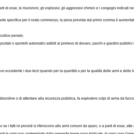
di esse, le munizioni, gli esplosivi, gli aggressivi chimici e i congegni indicati nel
ante specifica per il reato commesso, la pena prevista dal primo comma è aumentat
l codice penale;
 postali o sportelli automatici adibiti al prelievo di denaro, parchi e giardini pubblici
ccedente i due terzi quando per la quantità o per la qualità delle armi e delle loro 
sordine o di attentare alla sicurezza pubblica, fa esplodere colpi di arma da fuoco o
 i fatti ivi previsti si riferiscono alle armi comuni da sparo, o a parti di esse, atte a
 le armi non contemplate dalla presente legge sono triplicate. In ogni caso l'arres