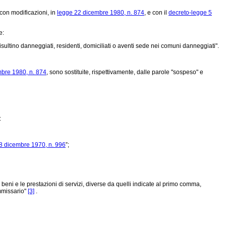
, con modificazioni, in
legge 22 dicembre 1980, n. 874
, e con il
decreto-legge 5
e:
sultino danneggiati, residenti, domiciliati o aventi sede nei comuni danneggiati".
bre 1980, n. 874
, sono sostituite, rispettivamente, dalle parole "sospeso" e
:
8 dicembre 1970, n. 996
”;
beni e le prestazioni di servizi, diverse da quelli indicate al primo comma,
ommissario"
[3]
.