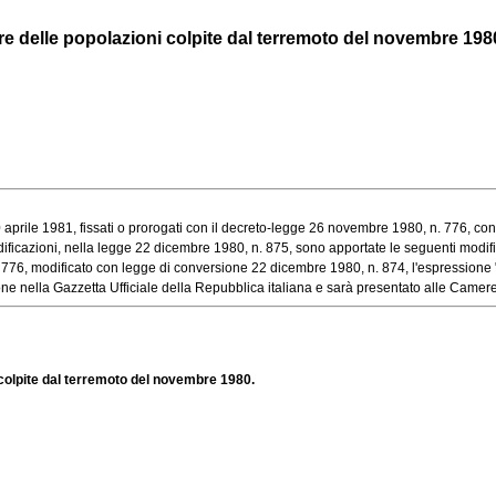
e delle popolazioni colpite dal terremoto del novembre 198
prile 1981, fissati o prorogati con il decreto-legge 26 novembre 1980, n. 776, conver
ificazioni, nella legge 22 dicembre 1980, n. 875, sono apportate le seguenti modif
6, modificato con legge di conversione 22 dicembre 1980, n. 874, l'espressione "lav
e nella Gazzetta Ufficiale della Repubblica italiana e sarà presentato alle Camere p
colpite dal terremoto del novembre 1980.