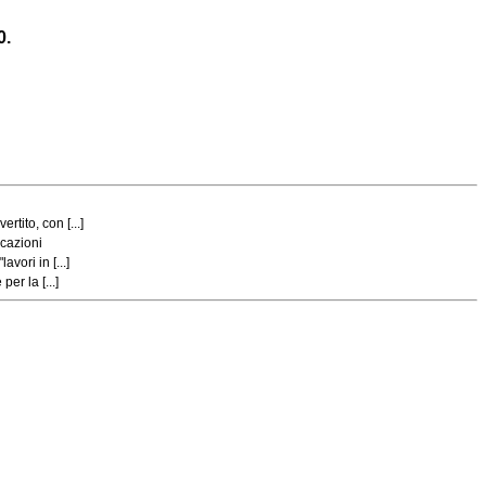
0.
tito, con [...]
icazioni
ori in [...]
er la [...]