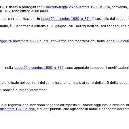
981, fissati o prorogati con il
decreto-legge 26 novembre 1980, n. 776
, convertito
n. 875
, sono differiti di un mese.
rtito, con modificazioni, in
legge 22 dicembre 1980, n. 874
, è sostituito dal seguent
o, è ulteriormente differito al 30 giugno 1981 nei riguardi dei soli soggetti, che ri
legge 26 novembre 1980, n. 776
, convertito, con modificazioni, nella
legge 22 dicem
oni, nella
legge 22 dicembre 1980, n. 875
, sono apportate le seguenti modificazioni
tere effettuate nei confronti del commissario nominato ai sensi dell'art. 5 della
legge 
"nonché di organi di stampa".
 di registrazione, non sono soggette all'imposta sul valore aggiunto le cessioni di 
 dicembre 1970, n. 996
, e di enti pubblici che agiscono in nome e per conto del c