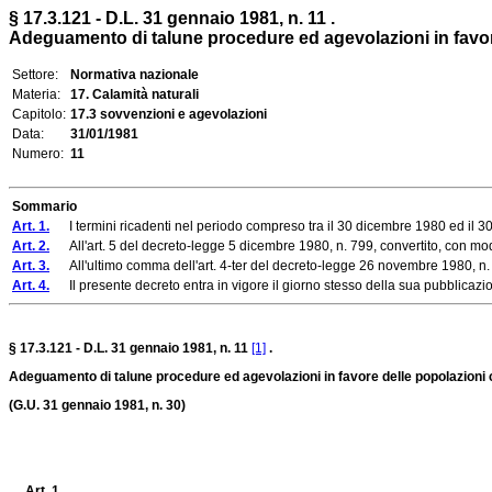
§ 17.3.121 - D.L. 31 gennaio 1981, n. 11 .
Adeguamento di talune procedure ed agevolazioni in favor
Settore:
Normativa nazionale
Materia:
17. Calamità naturali
Capitolo:
17.3 sovvenzioni e agevolazioni
Data:
31/01/1981
Numero:
11
Sommario
Art. 1.
I termini ricadenti nel periodo compreso tra il 30 dicembre 1980 ed il 30 a
Art. 2.
All'art. 5 del decreto-legge 5 dicembre 1980, n. 799, convertito, con mod
Art. 3.
All'ultimo comma dell'art. 4-ter del decreto-legge 26 novembre 1980, n. 77
Art. 4.
Il presente decreto entra in vigore il giorno stesso della sua pubblicazion
§ 17.3.121 - D.L. 31 gennaio 1981, n. 11
[1]
.
Adeguamento di talune procedure ed agevolazioni in favore delle popolazioni 
(G.U. 31 gennaio 1981, n. 30)
Art. 1.