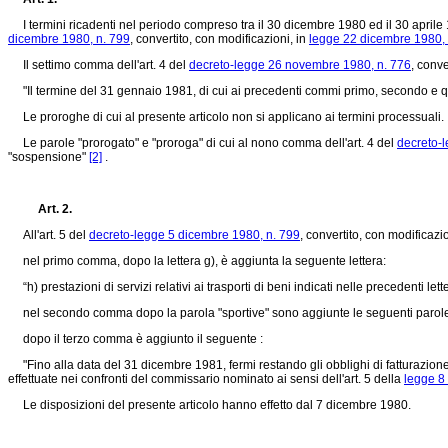
I termini ricadenti nel periodo compreso tra il 30 dicembre 1980 ed il 30 aprile 1
dicembre 1980, n. 799
, convertito, con modificazioni, in
legge 22 dicembre 1980, 
Il settimo comma dell'art. 4 del
decreto-legge 26 novembre 1980, n. 776
, conve
"Il termine del 31 gennaio 1981, di cui ai precedenti commi primo, secondo e quart
Le proroghe di cui al presente articolo non si applicano ai termini processuali.
Le parole "prorogato" e "proroga" di cui al nono comma dell'art. 4 del
decreto-
"sospensione"
[2]
.
Art. 2.
All'art. 5 del
decreto-legge 5 dicembre 1980, n. 799
, convertito, con modificazi
nel primo comma, dopo la lettera g), è aggiunta la seguente lettera:
“h) prestazioni di servizi relativi ai trasporti di beni indicati nelle precedenti let
nel secondo comma dopo la parola "sportive" sono aggiunte le seguenti parole 
dopo il terzo comma è aggiunto il seguente :
"Fino alla data del 31 dicembre 1981, fermi restando gli obblighi di fatturazione e
effettuate nei confronti del commissario nominato ai sensi dell'art. 5 della
legge 8
Le disposizioni del presente articolo hanno effetto dal 7 dicembre 1980.