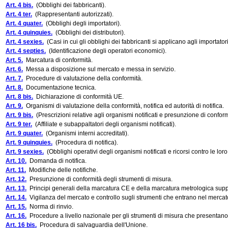
Art. 4 bis.
(Obblighi dei fabbricanti).
Art. 4 ter.
(Rappresentanti autorizzati).
Art. 4 quater.
(Obblighi degli importatori).
Art. 4 quinquies.
(Obblighi dei distributori).
Art. 4 sexies.
(Casi in cui gli obblighi dei fabbricanti si applicano agli importatori 
Art. 4 septies.
(Identificazione degli operatori economici).
Art. 5.
Marcatura di conformità.
Art. 6.
Messa a disposizione sul mercato e messa in servizio.
Art. 7.
Procedure di valutazione della conformità.
Art. 8.
Documentazione tecnica.
Art. 8 bis.
Dichiarazione di conformità UE.
Art. 9.
Organismi di valutazione della conformità, notifica ed autorità di notifica.
Art. 9 bis.
(Prescrizioni relative agli organismi notificati e presunzione di conform
Art. 9 ter.
(Affiliate e subappaltatori degli organismi notificati).
Art. 9 quater.
(Organismi interni accreditati).
Art. 9 quinquies.
(Procedura di notifica).
Art. 9 sexies.
(Obblighi operativi degli organismi notificati e ricorsi contro le loro
Art. 10.
Domanda di notifica.
Art. 11.
Modifiche delle notifiche.
Art. 12.
Presunzione di conformità degli strumenti di misura.
Art. 13.
Principi generali della marcatura CE e della marcatura metrologica suppl
Art. 14.
Vigilanza del mercato e controllo sugli strumenti che entrano nel mercat
Art. 15.
Norma di rinvio.
Art. 16.
Procedure a livello nazionale per gli strumenti di misura che presentano 
Art. 16 bis.
Procedura di salvaguardia dell'Unione.