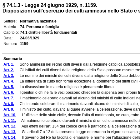
§ 74.1.3 - Legge 24 giugno 1929, n. 1159.
Disposizioni sull'esercizio dei culti ammessi nello Stato e 
Settore:
Normativa nazionale
Materia:
74. Persona e famiglia
Capitolo:
74.1 diritti e libertà fondamentali
Data:
24/06/1929
Numero:
1159
Sommario
Art. 1.
Sono ammessi nel regno culti diversi dalla religione cattolica apostolica
Art. 2.
Gli istituti dei culti diversi dalla religione dello Stato possono essere eretti
Art. 3.
Le nomine dei ministri dei culti diversi dalla religione dello Stato debbono 
Art. 4.
La differenza di culto non forma eccezione al godimento dei diritti civili e po
Art. 5.
La discussione in materia religiosa è pienamente libera.
Art. 6.
I genitori o chi ne fa le veci possono chiedere la dispensa per i proprii fig
Art. 7.
Il matrimonio celebrato davanti ad alcuno dei ministri di culto indicati nel 
Art. 8.
Chi intende celebrare il matrimonio davanti alcuno dei ministri di culto, indi
Art. 9.
Il ministro del culto, davanti al quale avviene la celebrazione, deve dare le
Art. 10.
L'ufficiale dello stato civile, ricevuto l'atto di matrimonio, ne cura, entro 
Art. 11.
Al matrimonio celebrato davanti il ministro di un culto ammesso nello Stat
Art. 12.
Agli effetti dell'art. 134 del codice civile è parificato alla celebrazione d
Art. 13.
Gli articoli 7 a 12 della presente legge entreranno in vigore sessanta gi
Art. 14.
Il governo del Re ha facoltà di emanare le norme per l'attuazione della pre