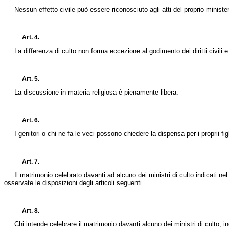
Nessun effetto civile può essere riconosciuto agli atti del proprio ministero
Art. 4.
La differenza di culto non forma eccezione al godimento dei diritti civili e pol
Art. 5.
La discussione in materia religiosa è pienamente libera.
Art. 6.
I genitori o chi ne fa le veci possono chiedere la dispensa per i proprii figli
Art. 7.
Il matrimonio celebrato davanti ad alcuno dei ministri di culto indicati nel p
osservate le disposizioni degli articoli seguenti.
Art. 8.
Chi intende celebrare il matrimonio davanti alcuno dei ministri di culto, indi