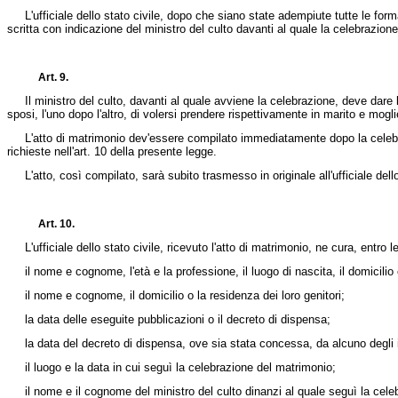
L'ufficiale dello stato civile, dopo che siano state adempiute tutte le forma
scritta con indicazione del ministro del culto davanti al quale la celebrazion
Art. 9.
Il ministro del culto, davanti al quale avviene la celebrazione, deve dare let
sposi, l'uno dopo l'altro, di volersi prendere rispettivamente in marito e mogli
L'atto di matrimonio dev'essere compilato immediatamente dopo la celebrazione,
richieste nell'art. 10 della presente legge.
L'atto, così compilato, sarà subito trasmesso in originale all'ufficiale dello 
Art. 10.
L'ufficiale dello stato civile, ricevuto l'atto di matrimonio, ne cura, entro le 
il nome e cognome, l'età e la professione, il luogo di nascita, il domicilio 
il nome e cognome, il domicilio o la residenza dei loro genitori;
la data delle eseguite pubblicazioni o il decreto di dispensa;
la data del decreto di dispensa, ove sia stata concessa, da alcuno degli 
il luogo e la data in cui seguì la celebrazione del matrimonio;
il nome e il cognome del ministro del culto dinanzi al quale seguì la cele