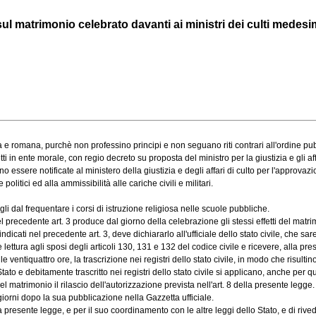
sul matrimonio celebrato davanti ai ministri dei culti medesi
 e romana, purchè non professino principi e non seguano riti contrari all'ordine pu
 in ente morale, con regio decreto su proposta del ministro per la giustizia e gli affar
essere notificate al ministero della giustizia e degli affari di culto per l'approvazi
litici ed alla ammissibilità alle cariche civili e militari.
li dal frequentare i corsi di istruzione religiosa nelle scuole pubbliche.
precedente art. 3 produce dal giorno della celebrazione gli stessi effetti del matrim
cati nel precedente art. 3, deve dichiararlo all'ufficiale dello stato civile, che sar
ttura agli sposi degli articoli 130, 131 e 132 del codice civile e ricevere, alla prese
le ventiquattro ore, la trascrizione nei registri dello stato civile, in modo che risultin
o e debitamente trascritto nei registri dello stato civile si applicano, anche per qu
el matrimonio il rilascio dell'autorizzazione prevista nell'art. 8 della presente legge.
orni dopo la sua pubblicazione nella Gazzetta ufficiale.
sente legge, e per il suo coordinamento con le altre leggi dello Stato, e di rivedere