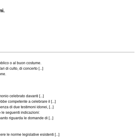
mi.
bblico o al buon costume.
i di culto, di concerto [...]
one.
onio celebrato davanti [...]
ebbe competente a celebrare il [...]
nza di due testimoni idonei, [...]
o le seguenti indicazioni:
anto riguarda le domande di [...]
 le norme legislative esistenti [...]