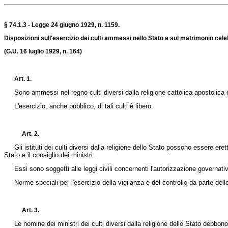
§ 74.1.3 - Legge 24 giugno 1929, n. 1159.
Disposizioni sull'esercizio dei culti ammessi nello Stato e sul matrimonio celeb
(G.U. 16 luglio 1929, n. 164)
Art. 1.
Sono ammessi nel regno culti diversi dalla religione cattolica apostolica e 
L'esercizio, anche pubblico, di tali culti è libero.
Art. 2.
Gli istituti dei culti diversi dalla religione dello Stato possono essere eretti 
Stato e il consiglio dei ministri.
Essi sono soggetti alle leggi civili concernenti l'autorizzazione governativa 
Norme speciali per l'esercizio della vigilanza e del controllo da parte dello
Art. 3.
Le nomine dei ministri dei culti diversi dalla religione dello Stato debbono es