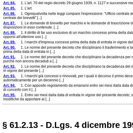
Art. 84.
1. L'art. 70 del regio decreto 29 giugno 1939, n. 1127 e successive modi
Art. 85.
1. L'art.
Art. 86.
1. Ogniqualvolta nelle leggi compare l'espressione: "Ufficio centrale dei 
centrale dei brevetti" [...]
Art. 87.
1. Le domande di brevetto per marchio e le domande di trascrizione depo
disposizioni in esso contenute. [...]
Art. 88.
1. Il diritto di far uso esclusivo di un marchio concesso prima della dat
opporsi all'ulteriore uso [...]
Art. 89.
1. I marchi d'impresa concessi prima della data di entrata in vigore del p
Art. 90.
1. Le norme del presente decreto che disciplinano il trasferimento e la 
prima della data di entrata in [...]
Art. 91.
1. Le norme del presente decreto che disciplinano la decadenza per non 
purché non ancora decaduti a [...]
Art. 92.
1. Le norme del presente decreto che disciplinano la decadenza del marc
in vigore del presente [...]
Art. 93.
1. I marchi già concessi o rinnovati, per i quali è decorso il primo decen
automaticamente per un decennio [...]
Art. 94.
1. Con apposito regolamento da emanarsi entro sei mesi dalla data di entr
di concerto con il [...]
Art. 95.
1. Entro sei mesi dalla data di entrata in vigore del presente decreto, si
modifiche da apportare ai [...]
§
61.2.13
- D.Lgs. 4 dicembre 19