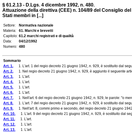
§ 61.2.13 - D.Lgs. 4 dicembre 1992, n. 480.
Attuazione della direttiva (CEE) n. 104/89 del Consiglio de
Stati membri in [...]
Settore:
Normativa nazionale
Materia:
61. Marchi e brevetti
Capitolo:
61.2 marchi registrati e di qualità
Data:
04/12/1992
Numero:
480
Sommario
Art. 1.
1. L'art. 1 del regio decreto 21 giugno 1942, n. 929, è sostituito dal seg
Art. 2.
1. Nel regio decreto 21 giugno 1942, n. 929, è aggiunto il seguente arti
Art. 3.
1. L'art.
Art. 4.
1. L'art.
Art. 5.
1. L'art.
Art. 6.
1. L'art.
Art. 7.
1. Nell'art. 6 del regio decreto 21 giugno 1942, n. 929, le parole: "o merci
Art. 8.
1. L'art. 7 del regio decreto 21 giugno 1942, n. 929, è sostituito dal seg
Art. 9.
1. Nell'art. 8, commi primo e secondo, del regio decreto 21 giugno 1942, n.
Art. 10.
1. L'art. 9 del regio decreto 21 giugno 1942, n. 929, è sostituito dal se
Art. 11.
1. L'art.
Art. 12.
1. L'art.
Art. 13.
1. L'art.