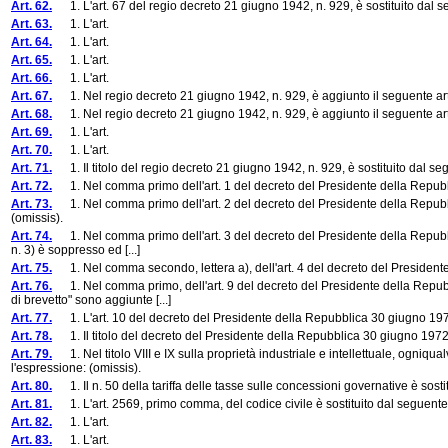
Art. 62.
1. L'art. 67 del regio decreto 21 giugno 1942, n. 929, è sostituito dal s
Art. 63.
1. L'art.
Art. 64.
1. L'art.
Art. 65.
1. L'art.
Art. 66.
1. L'art.
Art. 67.
1. Nel regio decreto 21 giugno 1942, n. 929, è aggiunto il seguente art
Art. 68.
1. Nel regio decreto 21 giugno 1942, n. 929, è aggiunto il seguente art
Art. 69.
1. L'art.
Art. 70.
1. L'art.
Art. 71.
1. Il titolo del regio decreto 21 giugno 1942, n. 929, è sostituito dal se
Art. 72.
1. Nel comma primo dell'art. 1 del decreto del Presidente della Repubb
Art. 73.
1. Nel comma primo dell'art. 2 del decreto del Presidente della Repubblic
(omissis).
Art. 74.
1. Nel comma primo dell'art. 3 del decreto del Presidente della Repubblica
n. 3) è soppresso ed [...]
Art. 75.
1. Nel comma secondo, lettera a), dell'art. 4 del decreto del Presidente
Art. 76.
1. Nel comma primo, dell'art. 9 del decreto del Presidente della Repubbl
di brevetto" sono aggiunte [...]
Art. 77.
1. L'art. 10 del decreto del Presidente della Repubblica 30 giugno 1972,
Art. 78.
1. Il titolo del decreto del Presidente della Repubblica 30 giugno 1972, 
Art. 79.
1. Nel titolo VIII e IX sulla proprietà industriale e intellettuale, ogniqual
l'espressione: (omissis).
Art. 80.
1. Il n. 50 della tariffa delle tasse sulle concessioni governative è sosti
Art. 81.
1. L'art. 2569, primo comma, del codice civile è sostituito dal seguente
Art. 82.
1. L'art.
Art. 83.
1. L'art.