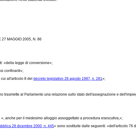
27 MAGGIO 2005, N. 86
ti: «della legge di conversione»;
si confinanti»;
ui all'articolo 8 del
decreto legislativo 28 agosto 1997, n. 281
»;
no trasmette al Parlamento una relazione sullo stato dell'assegnazione e dell'impi
ti: «, anche per il medesimo alloggio assoggettato a procedura esescutiva,»;
ubblica 28 dicembre 2000, n. 445
» sono sostituite dalle seguenti: «dell'articolo 76 d