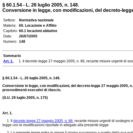
§ 60.1.54 - L. 26 luglio 2005, n. 148.
Conversione in legge, con modificazioni, del decreto-legge 
Settore:
Normativa nazionale
Materia:
60. Locazione e Affitto
Capitolo:
60.1 locazioni abitative
Data:
26/07/2005
Numero:
148
Sommario
Art. 1.
1. Il decreto legge 27 maggio 2005, n. 86, recante misure urgenti di sosteg
§ 60.1.54 - L. 26 luglio 2005, n. 148.
Conversione in legge, con modificazioni, del decreto-legge 27 maggio 2005, n. 
provvedimenti esecutivi di rilascio.
(G.U. 29 luglio 2005, n. 175)
Art. 1.
1. Il
decreto legge 27 maggio 2005, n. 86
, recante misure urgenti di sostegno n
legge con le modificazioni riportate in allegato alla presente legge.
2. La presente legge entra in vigore il giorno successivo a quello della sua pubb