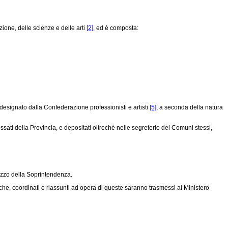
zione, delle scienze e delle arti
[2]
, ed è composta:
a designato dalla Confederazione professionisti e artisti
[5]
, a seconda della natura
ssati della Provincia, e depositati oltreché nelle segreterie dei Comuni stessi,
ezzo della Soprintendenza.
 che, coordinati e riassunti ad opera di queste saranno trasmessi al Ministero