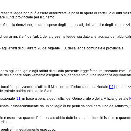
presente legge non può essere autorizzata la posa in opera di cartelli o di altri m
re l'Ente provinciale per il turismo.
efetto, la rimozione, a cura e spese degli interessati, dei cartelli e degli altri me
.
ui ai nn. 3 e 4 dell'art. 1 della presente legge, sia dato alle facciate dei fabbricati
gli effetti di cui all'art. 20 del vigente T.U. della legge comunale e provinciale.
 agli obblighi e agli ordini di cui alla presente legge è tenuto, secondo che il 
se delle opere abusivamente eseguite o al pagamento di una indennità equivalente 
facoltà di provvedere d'ufficio il Ministero dell'educazione nazionale
[11]
, per mezz
e entrate patrimoniali dello Stato.
 nazionale
[11]
in base a perizia degli uffici del Genio civile o della Milizia forestale
[
ata insindacabilmente da un collegio di tre periti da nominarsi uno dal Ministro, l'a
 esecutivo quando l'interessato abbia dato la sua adesione in iscritto, o quando en
ritale.
 periti è immediatamente esecutivo.