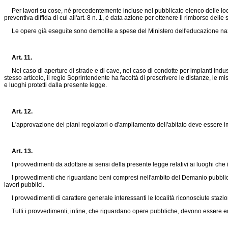
Per lavori su cose, né precedentemente incluse nel pubblicato elenco delle locali
preventiva diffida di cui all'art. 8 n. 1, è data azione per ottenere il rimborso de
Le opere già eseguite sono demolite a spese del Ministero dell'educazione n
Art. 11.
Nel caso di aperture di strade e di cave, nel caso di condotte per impianti industrial
stesso articolo, il regio Soprintendente ha facoltà di prescrivere le distanze, le mi
e luoghi protetti dalla presente legge.
Art. 12.
L'approvazione dei piani regolatori o d'ampliamento dell'abitato deve essere impa
Art. 13.
I provvedimenti da adottare ai sensi della presente legge relativi ai luoghi che
I provvedimenti che riguardano beni compresi nell'ambito del Demanio pubblico
lavori pubblici.
I provvedimenti di carattere generale interessanti le località riconosciute stazion
Tutti i provvedimenti, infine, che riguardano opere pubbliche, devono essere em