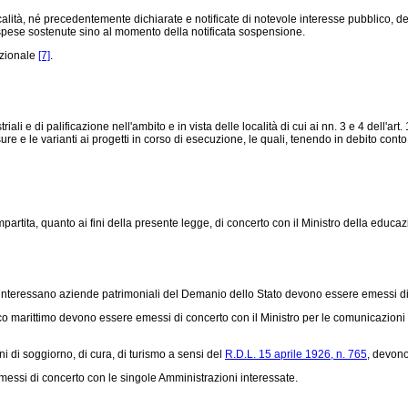
tà, né precedentemente dichiarate e notificate di notevole interesse pubblico, dei 
lle spese sostenute sino al momento della notificata sospensione.
azionale
[7]
.
i e di palificazione nell'ambito e in vista delle località di cui ai nn. 3 e 4 dell'art.
sure e le varianti ai progetti in corso di esecuzione, le quali, tenendo in debito cont
rtita, quanto ai fini della presente legge, di concerto con il Ministro della educ
 interessano aziende patrimoniali del Demanio dello Stato devono essere emessi di 
 marittimo devono essere emessi di concerto con il Ministro per le comunicazioni
i di soggiorno, di cura, di turismo a sensi del
R.D.L. 15 aprile 1926, n. 765
, devono
essi di concerto con le singole Amministrazioni interessate.