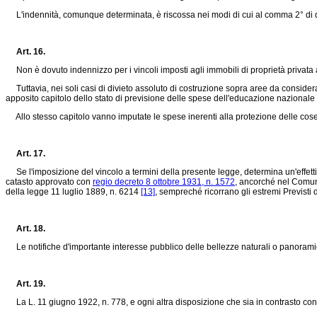
L'indennità, comunque determinata, è riscossa nei modi di cui al comma 2° di ques
Art. 16.
Non è dovuto indennizzo per i vincoli imposti agli immobili di proprietà privata a
Tuttavia, nei soli casi di divieto assoluto di costruzione sopra aree da considerar
apposito capitolo dello stato di previsione delle spese dell'educazione nazionale
Allo stesso capitolo vanno imputate le spese inerenti alla protezione delle cose o
Art. 17.
Se l'imposizione del vincolo a termini della presente legge, determina un'effettiva
catasto approvato con
regio decreto 8 ottobre 1931, n. 1572
, ancorché nel Comune 
della
legge 11 luglio 1889, n. 6214
[13]
, sempreché ricorrano gli estremi Previsti
Art. 18.
Le notifiche d'importante interesse pubblico delle bellezze naturali o panorami
Art. 19.
La
L. 11 giugno 1922, n. 778
, e ogni altra disposizione che sia in contrasto c