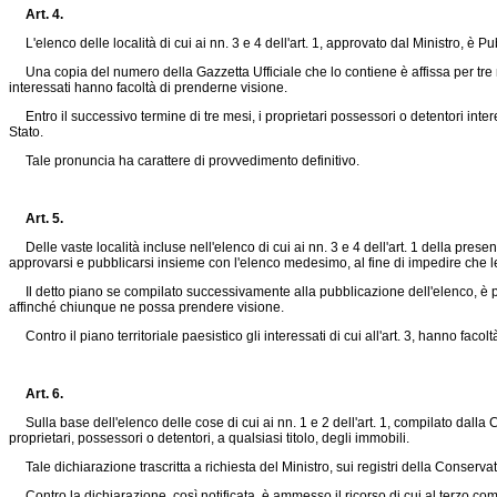
Art. 4.
L'elenco delle località di cui ai nn. 3 e 4 dell'art. 1, approvato dal Ministro, è P
Una copia del numero della Gazzetta Ufficiale che lo contiene è affissa per tre m
interessati hanno facoltà di prenderne visione.
Entro il successivo termine di tre mesi, i proprietari possessori o detentori inter
Stato.
Tale pronuncia ha carattere di provvedimento definitivo.
Art. 5.
Delle vaste località incluse nell'elenco di cui ai nn. 3 e 4 dell'art. 1 della prese
approvarsi e pubblicarsi insieme con l'elenco medesimo, al fine di impedire che le
Il detto piano se compilato successivamente alla pubblicazione dell'elenco, è pub
affinché chiunque ne possa prendere visione.
Contro il piano territoriale paesistico gli interessati di cui all'art. 3, hanno facolt
Art. 6.
Sulla base dell'elenco delle cose di cui ai nn. 1 e 2 dell'art. 1, compilato dalla
proprietari, possessori o detentori, a qualsiasi titolo, degli immobili.
Tale dichiarazione trascritta a richiesta del Ministro, sui registri della Conserva
Contro la dichiarazione, così notificata, è ammesso il ricorso di cui al terzo comm