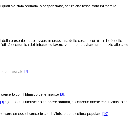
quali sia stata ordinata la sospensione, senza che fosse stata intimata la
 1 della presente legge, ovvero in prossimità delle cose di cui ai nn. 1 e 2 dello
o l'utilità economica dell'intrapreso lavoro, valgano ad evitare pregiudizio alle cose
azione nazionale
[7]
.
concerto con il Ministro delle finanze
[8]
.
[9]
e, qualora si riferiscano ad opere portuali, di concerto anche con il Ministro dei
 essere emessi di concerto con il Ministro della cultura popolare
[10]
.