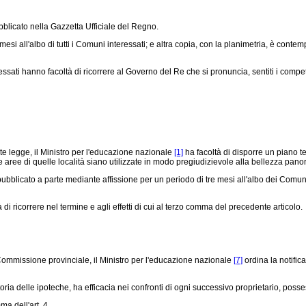
ubblicato nella Gazzetta Ufficiale del Regno.
esi all'albo di tutti i Comuni interessati; e altra copia, con la planimetria, è con
essati hanno facoltà di ricorrere al Governo del Re che si pronuncia, sentiti i comp
nte legge, il Ministro per l'educazione nazionale
[1]
ha facoltà di disporre un piano t
 aree di quelle località siano utilizzate in modo pregiudizievole alla bellezza pano
blicato a parte mediante affissione per un periodo di tre mesi all'albo dei Comuni 
à di ricorrere nel termine e agli effetti di cui al terzo comma del precedente articolo.
 Commissione provinciale, il Ministro per l'educazione nazionale
[7]
ordina la notific
toria delle ipoteche, ha efficacia nei confronti di ogni successivo proprietario, poss
a dell'art. 4.