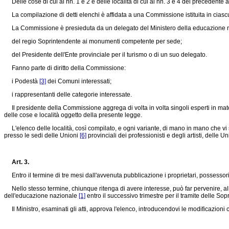
Delle cose di cui ai nn. 1 e 2 e delle località di cui ai nn. 3 e 4 del precedente a
La compilazione di detti elenchi è affidata a una Commissione istituita in cias
La Commissione è presieduta da un delegato del Ministero della educazione 
del regio Soprintendente ai monumenti competente per sede;
del Presidente dell'Ente provinciale per il turismo o di un suo delegato.
Fanno parte di diritto della Commissione:
i Podestà
[3]
dei Comuni interessati;
i rappresentanti delle categorie interessate.
Il presidente della Commissione aggrega di volta in volta singoli esperti in mat
delle cose e località oggetto della presente legge.
L'elenco delle località, così compilato, e ogni variante, di mano in mano che vi s'
presso le sedi delle Unioni
[6]
provinciali dei professionisti e degli artisti, delle U
Art. 3.
Entro il termine di tre mesi dall'avvenuta pubblicazione i proprietari, possess
Nello stesso termine, chiunque ritenga di avere interesse, può far pervenire, alle
dell'educazione nazionale
[1]
entro il successivo trimestre per il tramite delle So
Il Ministro, esaminati gli atti, approva l'elenco, introducendovi le modificazioni