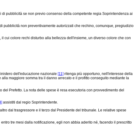
ezzi di pubblicità se non previo consenso della competente regia Soprintendenza ai
zzi di pubblicità non preventivamente autorizzati che rechino, comunque, pregiudizio
, il cui colore rechi disturbo alla bellezza dell'insieme, un diverso colore che con
Ministero dell'educazione nazionale
[11]
ritenga più opportuno, nell'interesse della
alla maggiore somma tra il danno arrecato e il profitto conseguito mediante la
o del Prefetto. La nota delle spese è resa esecutoria con provvedimento del
4]
assistiti dal regio Soprintendente.
ltro dal trasgressore e il terzo dal Presidente del tribunale. Le relative spese
tro tre mesi dalla notificazione, egli non abbia aderito né, facendo il prescritto