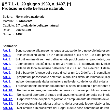
§ 5.7.1 - L. 29 giugno 1939, n. 1497. [*]
Protezione delle bellezze naturali.
Settore:
Normativa nazionale
Materia:
5. Ambiente
Capitolo:
5.7 tutela delle bellezze naturali
Data:
29/06/1939
Numero:
1497
Sommario
Art. 1.
Sono soggette alla presente legge a causa del loro notevole interesse 
Art. 2.
Delle cose di cui ai nn. 1 e 2 e delle località di cui ai nn. 3 e 4 del prece
Art. 3.
Entro il termine di tre mesi dall'avvenuta pubblicazione i proprietari, 
Art. 4.
L'elenco delle località di cui ai nn. 3 e 4 dell'art. 1, approvato dal Minist
Art. 5.
Delle vaste località incluse nell'elenco di cui ai nn. 3 e 4 dell'art. 1 dell
Art. 6.
Sulla base dell'elenco delle cose di cui ai nn. 1 e 2 dell'art. 1, compilat
Art. 7.
I proprietari, possessori o detentori, a qualsiasi titolo, dell'immobile, il q
Art. 8.
Indipendentemente dalla inclusione nello elenco delle località e dalla noti
Art. 9.
Il provvedimento ministeriale adottato ai sensi dell'articolo precedente si 
Art. 10.
Per lavori su cose, né precedentemente incluse nel pubblicato elenco delle
Art. 11.
Nel caso di aperture di strade e di cave, nel caso di condotte per impianti in
Art. 12.
L'approvazione dei piani regolatori o d'ampliamento dell'abitato deve ess
Art. 13.
I provvedimenti da adottare ai sensi della presente legge relativi ai luo
Art. 14.
Nell'ambito e in prossimità dei luoghi e delle cose contemplati dall'art. 1