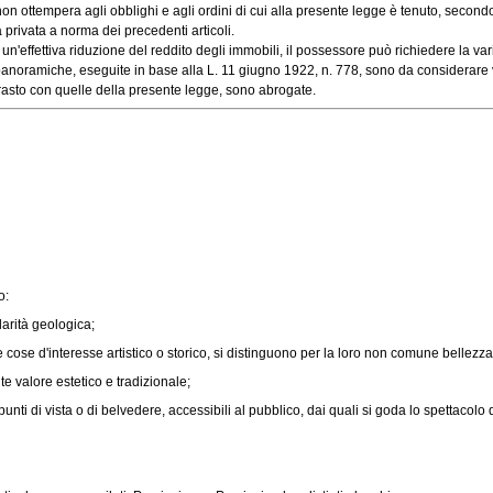
tempera agli obblighi e agli ordini di cui alla presente legge è tenuto, secondo ch
privata a norma dei precedenti articoli.
ffettiva riduzione del reddito degli immobili, il possessore può richiedere la variaz
ramiche, eseguite in base alla L. 11 giugno 1922, n. 778, sono da considerare valide 
rasto con quelle della presente legge, sono abrogate.
o:
arità geologica;
le cose d'interesse artistico o storico, si distinguono per la loro non comune bellezza
 valore estetico e tradizionale;
 di vista o di belvedere, accessibili al pubblico, dai quali si goda lo spettacolo d