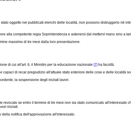
ia stato oggetto nei pubblicati elenchi delle località, non possono distruggerlo né i
ere alla competente regia Soprintendenza e astenersi dal mettervi mano sino a tan
ermine massimo di tre mesi dalla loro presentazione.
ne di cui all'art. 6, il Ministro per la educazione nazionale
[7]
ha facoltà:
paci di recar pregiudizio all'attuale stato esteriore delle cose e delle località so
edente, la sospensione degli iniziati lavori.
e revocato se entro il termine di tre mesi non sia stato comunicato all'interessato 
ori iniziati.
ella notifica dell'approvazione all'interessato.