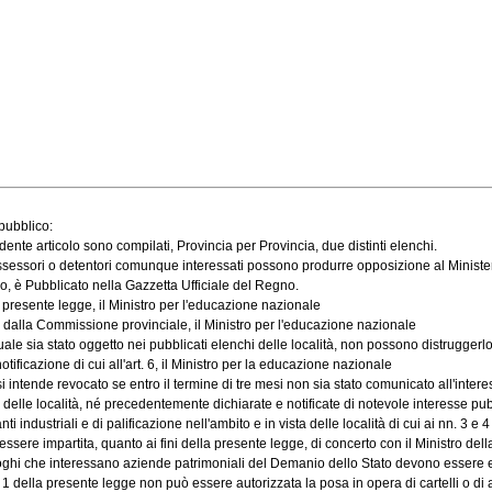
pubblico:
dente articolo sono compilati, Provincia per Provincia, due distinti elenchi.
possessori o detentori comunque interessati possono produrre opposizione al Minist
ro, è Pubblicato nella Gazzetta Ufficiale del Regno.
a presente legge, il Ministro per l'educazione nazionale
o dalla Commissione provinciale, il Ministro per l'educazione nazionale
uale sia stato oggetto nei pubblicati elenchi delle località, non possono distruggerlo 
ficazione di cui all'art. 6, il Ministro per la educazione nazionale
intende revocato se entro il termine di tre mesi non sia stato comunicato all'interes
 località, né precedentemente dichiarate e notificate di notevole interesse pubblico
dustriali e di palificazione nell'ambito e in vista delle località di cui ai nn. 3 e 4 de
ere impartita, quanto ai fini della presente legge, di concerto con il Ministro de
ghi che interessano aziende patrimoniali del Demanio dello Stato devono essere emes
 della presente legge non può essere autorizzata la posa in opera di cartelli o di alt