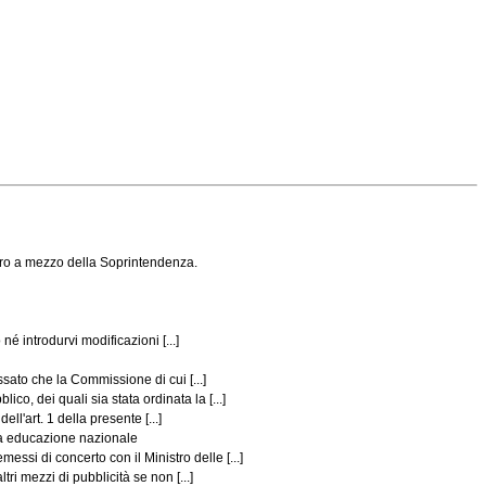
ero a mezzo della Soprintendenza.
né introdurvi modificazioni [...]
sato che la Commissione di cui [...]
, dei quali sia stata ordinata la [...]
ll'art. 1 della presente [...]
lla educazione nazionale
si di concerto con il Ministro delle [...]
ri mezzi di pubblicità se non [...]