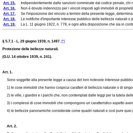
Art. 15.
Indipendentemente dalle sanzioni comminate dal codice penale, chi non ot
Art. 16.
Non è dovuto indennizzo per i vincoli imposti agli immobili di proprietà 
Art. 17.
Se l'imposizione del vincolo a termini della presente legge, determina un'e
Art. 18.
Le notifiche d'importante interesse pubblico delle bellezze naturali o pano
Art. 19.
La L. 11 giugno 1922, n. 778, e ogni altra disposizione che sia in cont
§ 5.7.1 - L. 29 giugno 1939, n. 1497.
[*]
Protezione delle bellezze naturali.
(G.U. 14 ottobre 1939, n. 241).
Art. 1.
Sono soggette alla presente legge a causa del loro notevole interesse pubblic
1) le cose immobili che hanno cospicui caratteri di bellezza naturale o di singol
2) le ville, i giardini e i parchi che, non contemplati dalle leggi per la tutela del
3) i complessi di cose immobili che compongono un caratteristico aspetto avente
4) le bellezze panoramiche considerate come quadri naturali e così pure quei punti
Art. 2.