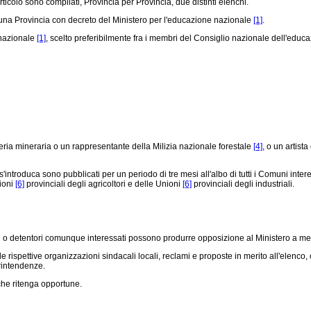
rticolo sono compilati, Provincia per Provincia, due distinti elenchi.
cuna Provincia con decreto del Ministero per l'educazione nazionale
[1]
.
nazionale
[1]
, scelto preferibilmente fra i membri del Consiglio nazionale dell'educa
eria mineraria o un rappresentante della Milizia nazionale forestale
[4]
, o un artist
introduca sono pubblicati per un periodo di tre mesi all'albo di tutti i Comuni intere
nioni
[6]
provinciali degli agricoltori e delle Unioni
[6]
provinciali degli industriali.
ori o detentori comunque interessati possono produrre opposizione al Ministero a m
 rispettive organizzazioni sindacali locali, reclami e proposte in merito all'elenco,
printendenze.
 che ritenga opportune.