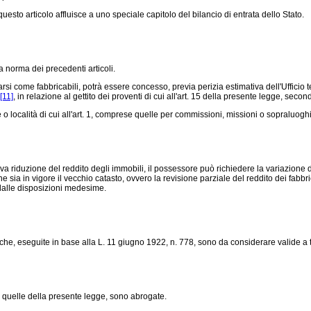
to articolo affluisce a uno speciale capitolo del bilancio di entrata dello Stato.
 norma dei precedenti articoli.
si come fabbricabili, potrà essere concesso, previa perizia estimativa dell'Ufficio t
[11]
, in relazione al gettito dei proventi di cui all'art. 15 della presente legge, seco
 località di cui all'art. 1, comprese quelle per commissioni, missioni o sopraluoghi
 riduzione del reddito degli immobili, il possessore può richiedere la variazione dell
sia in vigore il vecchio catasto, ovvero la revisione parziale del reddito dei fabbrica
 dalle disposizioni medesime.
che, eseguite in base alla
L. 11 giugno 1922, n. 778
, sono da considerare valide a tu
on quelle della presente legge, sono abrogate.