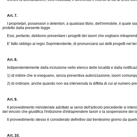
Art. 7.
I proprietari, possessori o detentori, a qualsiasi titolo, dell'immobile, il quale s
protetto dalla presente legge.
Essi, pertanto, debbono presentare i progetti dei lavori che vogliano intraprend
E' fatto obbligo al regio Soprintendente, di pronunciarsi sui detti progetti nel t
Art. 8.
Indipendentemente dalla inclusione nello elenco delle località e dalla notificazio
1) di inibire che si eseguano, senza preventiva autorizzazione, lavori comunque ca
2) di ordinare, anche quando non sia intervenuta la diffida di cui al numero prec
Art. 9.
Il provvedimento ministeriale adottato ai sensi dell'articolo precedente si intend
del vincolo che giustifica l'inibizione d'intraprendere lavori o la sospensione dei lav
Il provvedimento stesso è considerato definitivo dal trentesimo giorno da quello d
Art. 10.