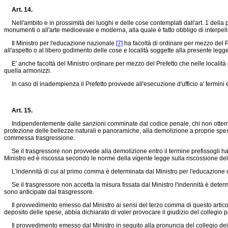
Art. 14.
Nell'ambito e in prossimità dei luoghi e delle cose contemplati dall'art. 1 della 
monumenti o all'arte medioevale e moderna, alla quale è fatto obbligo di interpella
Il Ministro per l'educazione nazionale
[7]
ha facoltà di ordinare per mezzo del Pr
all'aspetto o al libero godimento delle cose e località soggette alla presente legge
E' anche facoltà del Ministro ordinare per mezzo del Prefetto che nelle località di c
quella armonizzi.
In caso di inadempienza il Prefetto provvede all'esecuzione d'ufficio a' termini e a
Art. 15.
Indipendentemente dalle sanzioni comminate dal codice penale, chi non ottempera
protezione delle bellezze naturali e panoramiche, alla demolizione a proprie spe
commessa trasgressione.
Se il trasgressore non provvede alla demolizione entro il termine prefissogli ha 
Ministro ed è riscossa secondo le norme della vigente legge sulla riscossione dell
L'indennità di cui al primo comma è determinata dal Ministro per l'educazione
Se il trasgressore non accetta la misura fissata dal Ministro l'indennità è determin
sono anticipate dal trasgressore.
Il provvedimento emesso dal Ministro ai sensi del terzo comma di questo articolo è
deposito delle spese, abbia dichiarato di voler provocare il giudizio del collegio pe
Il provvedimento emesso dal Ministro in seguito alla pronuncia del collegio dei