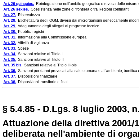
Art. 26 quinquies.
Reintegrazione nell'ambito geografico e revoca delle misure di
Art. 26 sexies.
Coesistenza nelle zone di frontiera o tra Regioni confinanti
Art. 27.
Riservatezza
Art. 28.
Etichettatura degli OGM, diversi dai microrganismi geneticamente modific
Art. 29.
Adeguamento degli allegati al progresso tecnico
Art. 30.
Pubblici registri
Art. 31.
Informazione alla Commissione europea
Art. 32.
Attività di vigilanza
Art. 33.
Spese
Art. 34.
Sanzioni relative al Titolo II
Art. 35.
Sanzioni relative al Titolo III
Art. 35 bis.
Sanzioni relative al Titolo III-bis
Art. 36.
Sanzioni per danni provocati alla salute umana e all'ambiente, bonifica 
Art. 37.
Disposizioni finanziarie
Art. 38.
Disposizioni transitorie e finali
§ 5.4.85 - D.Lgs. 8 luglio 2003, n
Attuazione della direttiva 2001
deliberata nell'ambiente di org