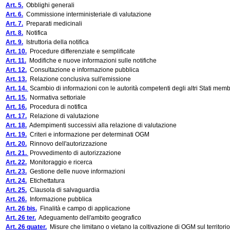
Art. 5.
Obblighi generali
Art. 6.
Commissione interministeriale di valutazione
Art. 7.
Preparati medicinali
Art. 8.
Notifica
Art. 9.
Istruttoria della notifica
Art. 10.
Procedure differenziate e semplificate
Art. 11.
Modifiche e nuove informazioni sulle notifiche
Art. 12.
Consultazione e informazione pubblica
Art. 13.
Relazione conclusiva sull'emissione
Art. 14.
Scambio di informazioni con le autorità competenti degli altri Stati me
Art. 15.
Normativa settoriale
Art. 16.
Procedura di notifica
Art. 17.
Relazione di valutazione
Art. 18.
Adempimenti successivi alla relazione di valutazione
Art. 19.
Criteri e informazione per determinati OGM
Art. 20.
Rinnovo dell'autorizzazione
Art. 21.
Provvedimento di autorizzazione
Art. 22.
Monitoraggio e ricerca
Art. 23.
Gestione delle nuove informazioni
Art. 24.
Etichettatura
Art. 25.
Clausola di salvaguardia
Art. 26.
Informazione pubblica
Art. 26 bis.
Finalità e campo di applicazione
Art. 26 ter.
Adeguamento dell'ambito geografico
Art. 26 quater.
Misure che limitano o vietano la coltivazione di OGM sul territori