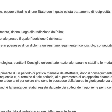
oppure cittadino di uno Stato con il quale esista trattamento di reciprocità;
nto, danno luogo alla radiazione dall'albo;
ale presso il quale l'iscrizione è richiesta;
in possesso di un diploma universitario legalmente riconosciuto, conseguito a 
ologica, sentito il Consiglio universitario nazionale, saranno stabilite le mod
pimento di un periodo di pratica triennale da effettuare, dopo il conseguimento
inquennio e, al termine di tale periodo, al superamento di un apposito esame d
 tre a due anni per coloro che sono in possesso della laurea in giurisprudenz
è la tenuta dei relativi registri da parte dei collegi dei ragionieri e periti com
ivo alla data di entrata in vigore della presente legge.