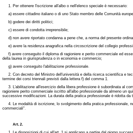
1. Per ottenere l'iscrizione all'albo o nell'elenco speciale è necessario:
a) essere cittadino italiano o di uno Stato membro delle Comunità europee, 
b) godere dei diritti politici;
c) essere di condotta irreprensibile;
d) non avere riportato condanna a pene che, a norma del presente ordiname
e) avere la residenza anagrafica nella circoscrizione del collegio profession
f) avere conseguito il diploma di ragioniere e perito commerciale ed essere 
della laurea in giurisprudenza o in economia e commercio;
g) avere conseguito l'abilitazione professionale.
2. Con decreto del Ministro dell'università e della ricerca scientifica e tecn
termine dei corsi triennali previsti dalla lettera f) del comma 1.
3. L'abilitazione all'esercizio della libera professione è subordinata al com
ragioniere perito commerciale iscritto all'albo professionale da almeno un qu
successive modificazioni. La durata della pratica professionale è ridotta da
4. Le modalità di iscrizione, lo svolgimento della pratica professionale, nonch
commerciali".
Art. 2.
1. Le disposizioni di cui all'art. 1 si applicano a partire dal giorno success