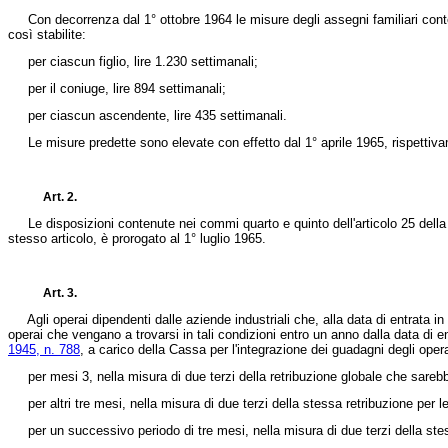
Con decorrenza dal 1° ottobre 1964 le misure degli assegni familiari conten
così stabilite:
per ciascun figlio, lire 1.230 settimanali;
per il coniuge, lire 894 settimanali;
per ciascun ascendente, lire 435 settimanali.
Le misure predette sono elevate con effetto dal 1° aprile 1965, rispettivamen
Art. 2.
Le disposizioni contenute nei commi quarto e quinto dell'articolo 25 dell
stesso articolo, è prorogato al 1° luglio 1965.
Art. 3.
Agli operai dipendenti dalle aziende industriali che, alla data di entrata in
operai che vengano a trovarsi in tali condizioni entro un anno dalla data di en
1945, n. 788
, a carico della Cassa per l'integrazione dei guadagni degli operai
per mesi 3, nella misura di due terzi della retribuzione globale che sarebbe
per altri tre mesi, nella misura di due terzi della stessa retribuzione per le
per un successivo periodo di tre mesi, nella misura di due terzi della stess