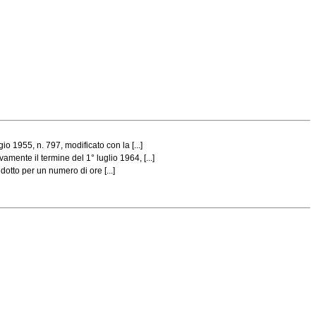
 1955, n. 797, modificato con la [...]
ente il termine del 1° luglio 1964, [...]
otto per un numero di ore [...]