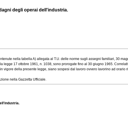
agni degli operai dell'industria.
ute nella tabella A) allegata al T.U. delle norme sugli assegni familiari, 30 maggio
 legge 17 ottobre 1961, n. 1038, sono prorogate fino al 30 giugno 1965. Correlativam
n vigore della presente legge, siano sospesi dal lavoro ovvero lavorino ad orario rid
ione nella Gazzetta Ufficiale.
ll'industria.