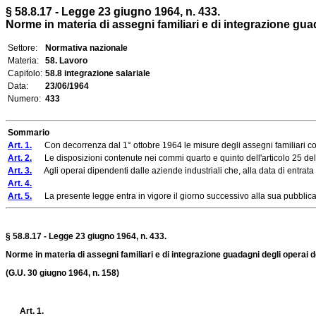
§ 58.8.17 - Legge 23 giugno 1964, n. 433.
Norme in materia di assegni familiari e di integrazione guad
Settore:
Normativa nazionale
Materia:
58. Lavoro
Capitolo:
58.8 integrazione salariale
Data:
23/06/1964
Numero:
433
Sommario
Art. 1.
Con decorrenza dal 1° ottobre 1964 le misure degli assegni familiari conten
Art. 2.
Le disposizioni contenute nei commi quarto e quinto dell'articolo 25 della
Art. 3.
Agli operai dipendenti dalle aziende industriali che, alla data di entrata i
Art. 4.
Art. 5.
La presente legge entra in vigore il giorno successivo alla sua pubblicaz
§ 58.8.17 - Legge 23 giugno 1964, n. 433.
Norme in materia di assegni familiari e di integrazione guadagni degli operai de
(G.U. 30 giugno 1964, n. 158)
Art. 1.