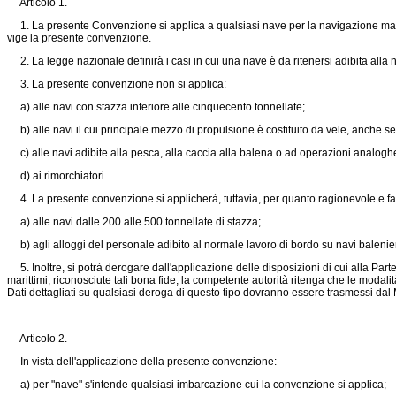
Articolo 1.
1. La presente Convenzione si applica a qualsiasi nave per la navigazione marittim
vige la presente convenzione.
2. La legge nazionale definirà i casi in cui una nave è da ritenersi adibita alla 
3. La presente convenzione non si applica:
a) alle navi con stazza inferiore alle cinquecento tonnellate;
b) alle navi il cui principale mezzo di propulsione è costituito da vele, anche se
c) alle navi adibite alla pesca, alla caccia alla balena o ad operazioni analogh
d) ai rimorchiatori.
4. La presente convenzione si applicherà, tuttavia, per quanto ragionevole e fatt
a) alle navi dalle 200 alle 500 tonnellate di stazza;
b) agli alloggi del personale adibito al normale lavoro di bordo su navi balenie
5. Inoltre, si potrà derogare dall'applicazione delle disposizioni di cui alla Part
marittimi, riconosciute tali bona fide, la competente autorità ritenga che le mod
Dati dettagliati su qualsiasi deroga di questo tipo dovranno essere trasmessi dal
Articolo 2.
In vista dell'applicazione della presente convenzione:
a) per "nave" s'intende qualsiasi imbarcazione cui la convenzione si applica;