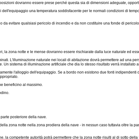
osizioni dovranno essere prese perché questa sia di dimensioni adeguate, opportunam
ell'equipaggio una temperatura soddisfacente per le normali condizioni di tempo e 
o da evitare qualsiasi pericolo di incendio e da non costituire una fonde di pericolo 
la zona notte e le mense dovranno essere rischiarate dalla luce naturale ed essere 
inati. L'illuminazione naturale nei locali di abitazione dovrà permettere ad una pe
. Un sistema di illuminazione artificiale che dia lo stesso risultato verrà installat
camente l'alloggio dell'equipaggio. Se a bordo non esistono due fonti indipendenti d
ppropriato.
 ne beneficino al massimo.
odino.
 parte posteriore della nave.
lla zona notte nella zona prodiera della nave - in nessun caso tuttavia oltre la para
 la competente autorità potrà permettere che la zona notte risulti al di sotto dell