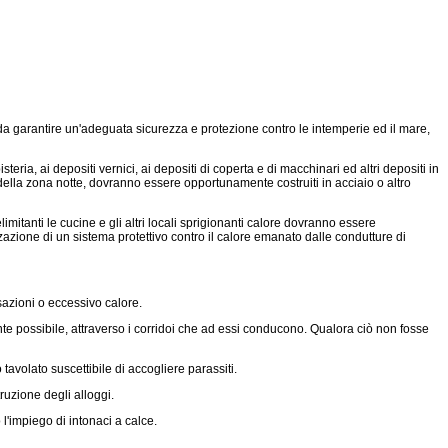
 da garantire un'adeguata sicurezza e protezione contro le intemperie ed il mare,
eria, ai depositi vernici, ai depositi di coperta e di macchinari ed altri depositi in
ne della zona notte, dovranno essere opportunamente costruiti in acciaio o altro
anti le cucine e gli altri locali sprigionanti calore dovranno essere
zazione di un sistema protettivo contro il calore emanato dalle condutture di
sazioni o eccessivo calore.
nte possibile, attraverso i corridoi che ad essi conducono. Qualora ciò non fosse
tavolato suscettibile di accogliere parassiti.
uzione degli alloggi.
l'impiego di intonaci a calce.