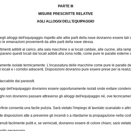
PARTE III
MISURE PRESCRITTE RELATIVE
AGLI ALLOGGI DELL'EQUIPAGGIO
i alloggi dell'equipaggio rispetto alle altre parti della nave dovranno essere tali
 o le emanazioni provenienti da altre parti della nave stessa.
ti adibiti al carico, alla sala macchine o ai locali caldaie, alle cucine, alla lampist
e separano questi locali dai locali adibiti alla zona notte, come pure le paratie ester
te isolate termicamente. L'incassatura delle macchine come pure le paratie delimit
locali e i corridoi adiacenti. Disposizioni dovranno pure essere prese per la realiz
accabile dai parassiti.
 alloggi dell'equipaggio dovranno essere opportunamente isolati onde evitare conden
loghi non dovranno passare attraverso gli alloggi dell'equipaggio né, ove tecnicame
cie consenta una facile pulizia. Sarà vietato l'impiego di tavolato scanalato o altro 
sposizioni atte a prevenire gli incendi o a ritardarne la propagazione nella costr
ti facilmente puliti e, se verniciati, dovranno essere di colore chiaro; sarà vietato 
volta necessario.