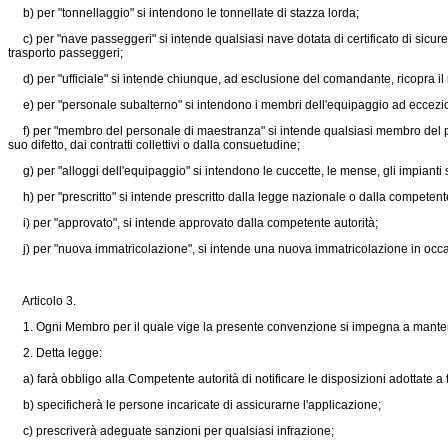
b) per "tonnellaggio" si intendono le tonnellate di stazza lorda;
c) per "nave passeggeri" si intende qualsiasi nave dotata di certificato di sicure
trasporto passeggeri;
d) per "ufficiale" si intende chiunque, ad esclusione del comandante, ricopra il ran
e) per "personale subalterno" si intendono i membri dell'equipaggio ad eccezione
f) per "membro del personale di maestranza" si intende qualsiasi membro del per
suo difetto, dai contratti collettivi o dalla consuetudine;
g) per "alloggi dell'equipaggio" si intendono le cuccette, le mense, gli impianti sa
h) per "prescritto" si intende prescritto dalla legge nazionale o dalla competente
i) per "approvato", si intende approvato dalla competente autorità;
j) per "nuova immatricolazione", si intende una nuova immatricolazione in occa
Articolo 3.
1. Ogni Membro per il quale vige la presente convenzione si impegna a mantenere i
2. Detta legge:
a) farà obbligo alla Competente autorità di notificare le disposizioni adottate a tut
b) specificherà le persone incaricate di assicurarne l'applicazione;
c) prescriverà adeguate sanzioni per qualsiasi infrazione;