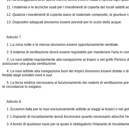
11. I materiali e le tecniche usati per i rivestimenti di coperta dei locali adibiti
12. Qualora i rivestimenti di coperta siano di materiale composito, le giunture c
13. Dispositivi adeguati dovranno essere previsti per lo scolo delle acque.
Articolo 7.
1. La zona notte e le mense dovranno essere opportunamente ventilate.
2. Il sistema di ventilazione dovrà essere regolabile per mantenere l'aria in co
3. Le navi adibite regolarmente alla navigazione ai tropici o nel golfo Persico dov
assicurare una giusta ventilazione.
4. Le navi adibite alla navigazione fuori dei tropici dovranno essere dotate o di 
fredde degli emisferi nord e sud.
5. La forza motrice necessaria al funzionamento dei sistemi di ventilazione previst
le circostanze lo esigano.
Articolo 8.
1. Eccezion fatta per le navi esclusivamente adibite ai viaggi ai tropici o nel go
2. L'impianto di riscaldamento dovrà funzionare quanto necessario allorché l'equ
3. A bordo di qualsiasi nave per la quale è obbligatorio l'impianto di riscaldamen