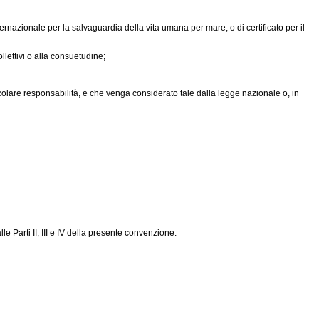
rnazionale per la salvaguardia della vita umana per mare, o di certificato per il
llettivi o alla consuetudine;
are responsabilità, e che venga considerato tale dalla legge nazionale o, in
 Parti II, III e IV della presente convenzione.