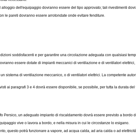
 ad alloggio dell'equipaggio dovranno essere del tipo approvato; tali rivestimenti dov
on le pareti dovranno essere arrotondate onde evitare fenditure.
ndizioni soddisfacenti e per garantire una circolazione adeguata con qualsiasi temp
ranno essere dotate di impianti meccanici di ventilazione e di ventilatori elettrici,
un sistema di ventilazione meccanico, o di ventilatori elettrici. La competente aut
i ai paragrafi 3 e 4 dovrà essere disponibile, se possibile, per tutta la durata del 
lfo Persico, un adeguato impianto di riscaldamento dovrà essere previsto a bordo del
ipaggio vive o lavora a bordo, e nella misura in cui le circostanze lo esigano.
to, questo potrà funzionare a vapore, ad acqua calda, ad aria calda o ad elettricità