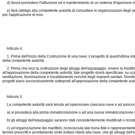
d) dovrà prevedere l'istituzione ed il mantenimento di un sistema d'ispezione in gr
e) farà obbligo alla competente autorità di consultare le organizzazioni degli arm
per l'applicazione di essi.
Articolo 4.
1. Prima dell'inizio della Costruzione di una nave, il progetto di quest'ultima ind
della competente autorità.
2. Prima che inizi la costruzione degli alloggi dell'equipaggio, ovvero la modifica o
all'approvazione della competente autorità; tale progetto dovrà specificare, su scala 
ventilazione, illuminazione e riscaldamento nonché degli impianti sanitari. Nondime
progetti siano successivamente sottoposti all'approvazione della competente auto
Articolo 5.
La competente autorità sarà tenuta ad ispezionare ciascuna nave e ad assicurarsi
a) si procederà alla prima immatricolazione o ad una nuova immatricolazione 
b) gli alloggi dell'equipaggio saranno stati consistentemente modificati o ricostru
c) un'organizzazione dei marittimi, riconosciuta tale bona fide e rappresentante 
termini prescritti e prontamente onde evitare ritardi alla nave, che gli alloggi d