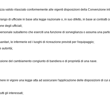
zza valido rilasciato conformemente alle vigenti disposizioni della Convenzione inte
go di ufficiale in base alla legge nazionale o, in suo difetto, in base ai contratti co
 degli ufficiali;
sonale subalterno che eserciti una funzione di sorveglianza o assuma una particol
nitari, le infermerie ed i luoghi di ricreazione previsti per l'equipaggio;
 autorità;
sione del cambiamento congiunto di bandiera e di proprietà di una nave.
n vigore una legge atta ad assicurare l'applicazione delle disposizioni di cui alle
ti gli interessati;