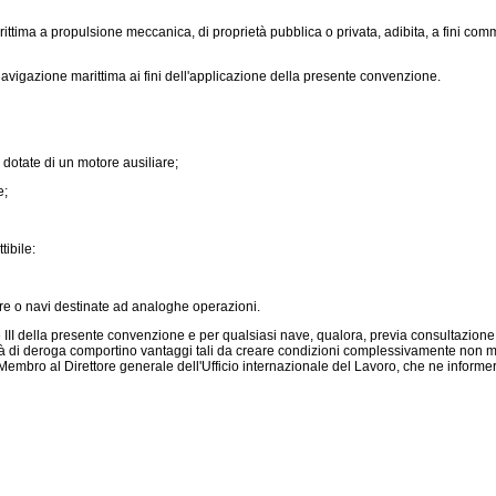
a a propulsione meccanica, di proprietà pubblica o privata, adibita, a fini commercia
navigazione marittima ai fini dell'applicazione della presente convenzione.
 dotate di un motore ausiliare;
e;
ibile:
re o navi destinate ad analoghe operazioni.
e III della presente convenzione e per qualsiasi nave, qualora, previa consultazione
alità di deroga comportino vantaggi tali da creare condizioni complessivamente non 
 Membro al Direttore generale dell'Ufficio internazionale del Lavoro, che ne inform