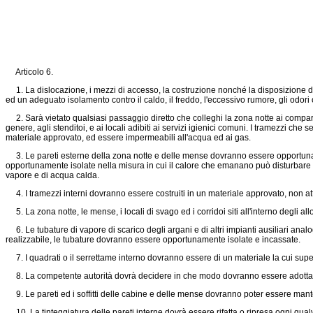
Articolo 6.
1. La dislocazione, i mezzi di accesso, la costruzione nonché la disposizione degl
ed un adeguato isolamento contro il caldo, il freddo, l'eccessivo rumore, gli odori
2. Sarà vietato qualsiasi passaggio diretto che colleghi la zona notte ai compartimen
genere, agli stenditoi, e ai locali adibiti ai servizi igienici comuni. I tramezzi ch
materiale approvato, ed essere impermeabili all'acqua ed ai gas.
3. Le pareti esterne della zona notte e delle mense dovranno essere opportunamen
opportunamente isolate nella misura in cui il calore che emanano può disturbare i 
vapore e di acqua calda.
4. I tramezzi interni dovranno essere costruiti in un materiale approvato, non att
5. La zona notte, le mense, i locali di svago ed i corridoi siti all'interno degli
6. Le tubature di vapore di scarico degli argani e di altri impianti ausiliari ana
realizzabile, le tubature dovranno essere opportunamente isolate e incassate.
7. I quadrati o il serrettame interno dovranno essere di un materiale la cui superfi
8. La competente autorità dovrà decidere in che modo dovranno essere adottate di
9. Le pareti ed i soffitti delle cabine e delle mense dovranno poter essere mantenu
10. La tinteggiatura delle pareti interne dovrà essere rifatta o ripresa ogni qual