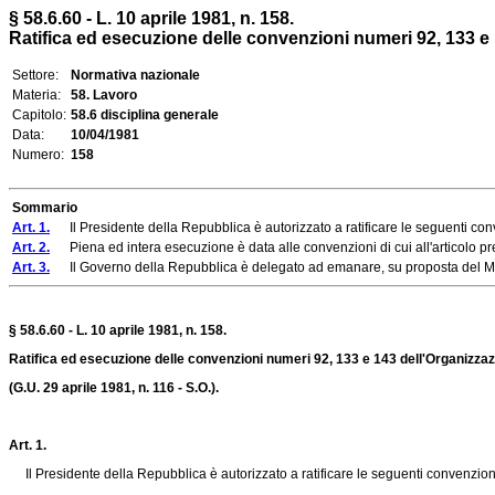
§ 58.6.60 - L. 10 aprile 1981, n. 158.
Ratifica ed esecuzione delle convenzioni numeri 92, 133 e 
Settore:
Normativa nazionale
Materia:
58. Lavoro
Capitolo:
58.6 disciplina generale
Data:
10/04/1981
Numero:
158
Sommario
Art. 1.
Il Presidente della Repubblica è autorizzato a ratificare le seguenti conv
Art. 2.
Piena ed intera esecuzione è data alle convenzioni di cui all'articolo prece
Art. 3.
Il Governo della Repubblica è delegato ad emanare, su proposta del Ministro d
§ 58.6.60 - L. 10 aprile 1981, n. 158.
Ratifica ed esecuzione delle convenzioni numeri 92, 133 e 143 dell'Organizzazi
(G.U. 29 aprile 1981, n. 116 - S.O.).
Art. 1.
Il Presidente della Repubblica è autorizzato a ratificare le seguenti convenzioni