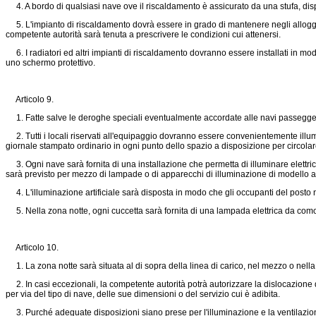
4. A bordo di qualsiasi nave ove il riscaldamento è assicurato da una stufa, disp
5. L'impianto di riscaldamento dovrà essere in grado di mantenere negli alloggi d
competente autorità sarà tenuta a prescrivere le condizioni cui attenersi.
6. I radiatori ed altri impianti di riscaldamento dovranno essere installati in mod
uno schermo protettivo.
Articolo 9.
1. Fatte salve le deroghe speciali eventualmente accordate alle navi passeggeri, 
2. Tutti i locali riservati all'equipaggio dovranno essere convenientemente illum
giornale stampato ordinario in ogni punto dello spazio a disposizione per circolare
3. Ogni nave sarà fornita di una installazione che permetta di illuminare elettri
sarà previsto per mezzo di lampade o di apparecchi di illuminazione di modello a
4. L'illuminazione artificiale sarà disposta in modo che gli occupanti del posto
5. Nella zona notte, ogni cuccetta sarà fornita di una lampada elettrica da com
Articolo 10.
1. La zona notte sarà situata al di sopra della linea di carico, nel mezzo o nella
2. In casi eccezionali, la competente autorità potrà autorizzare la dislocazione de
per via del tipo di nave, delle sue dimensioni o del servizio cui è adibita.
3. Purché adeguate disposizioni siano prese per l'illuminazione e la ventilazione,