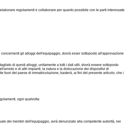
 elaborare regolamenti e collaborare per quanto possibile con le parti interessate
i concernenti gli alloggi dell'equipaggio, dovrà esser sottoposto all'approvazione
liato di questi alloggi, unitamente a tutti i dati utili, dovrà essere sottoposto
l'arredo e di altri impianti, la natura e la dislocazione dei dispositivi di
fuori del paese di immatricolazione, basterà, ai fini del presente articolo, che i
golamenti, ogni qualvolta:
tuale dei membri dell'equipaggio, avrà denunziato alla competente autorità, nei