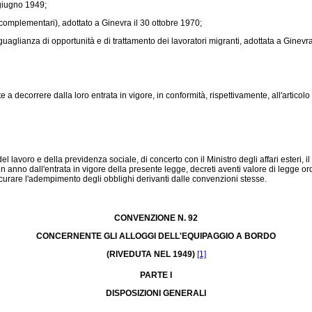
 giugno 1949;
complementari), adottato a Ginevra il 30 ottobre 1970;
glianza di opportunità e di trattamento dei lavoratori migranti, adottata a Ginevr
 decorrere dalla loro entrata in vigore, in conformità, rispettivamente, all'articolo 
ro e della previdenza sociale, di concerto con il Ministro degli affari esteri, il Min
un anno dall'entrata in vigore della presente legge, decreti aventi valore di legge ord
sicurare l'adempimento degli obblighi derivanti dalle convenzioni stesse.
CONVENZIONE N. 92
CONCERNENTE GLI ALLOGGI DELL'EQUIPAGGIO A BORDO
(RIVEDUTA NEL 1949)
[1]
PARTE I
DISPOSIZIONI GENERALI