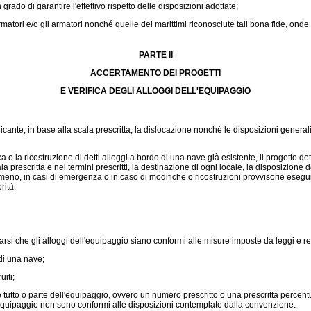
ado di garantire l'effettivo rispetto delle disposizioni adottate;
atori e/o gli armatori nonché quelle dei marittimi riconosciute tali bona fide, onde
PARTE II
ACCERTAMENTO DEI PROGETTI
E VERIFICA DEGLI ALLOGGI DELL'EQUIPAGGIO
icante, in base alla scala prescritta, la dislocazione nonché le disposizioni general
 la ricostruzione di detti alloggi a bordo di una nave già esistente, il progetto dettag
prescritta e nei termini prescritti, la destinazione di ogni locale, la disposizione del
no, in casi di emergenza o in caso di modifiche o ricostruzioni provvisorie eseguite 
rità.
 che gli alloggi dell'equipaggio siano conformi alle misure imposte da leggi e re
di una nave;
iti;
tutto o parte dell'equipaggio, ovvero un numero prescritto o una prescritta percen
ell'equipaggio non sono conformi alle disposizioni contemplate dalla convenzione.