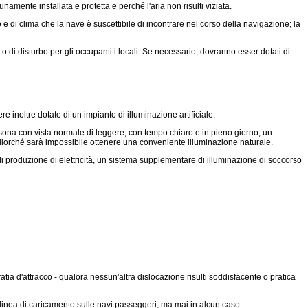
ente installata e protetta e perché l'aria non risulti viziata.
di clima che la nave è suscettibile di incontrare nel corso della navigazione; la
o di disturbo per gli occupanti i locali. Se necessario, dovranno esser dotati di
inoltre dotate di un impianto di illuminazione artificiale.
rsona con vista normale di leggere, con tempo chiaro e in pieno giorno, un
o allorché sarà impossibile ottenere una conveniente illuminazione naturale.
i produzione di elettricità, un sistema supplementare di illuminazione di soccorso
tia d'attracco - qualora nessun'altra dislocazione risulti soddisfacente o pratica
a linea di caricamento sulle navi passeggeri, ma mai in alcun caso