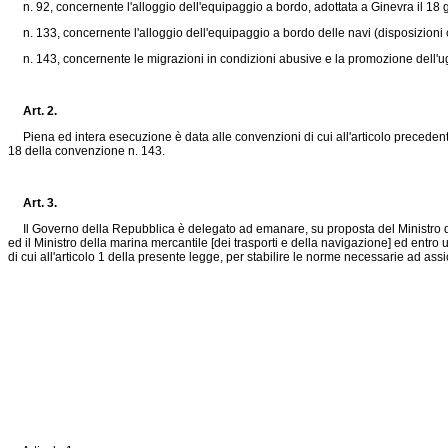
n. 92, concernente l'alloggio dell'equipaggio a bordo, adottata a Ginevra il 18
n. 133, concernente l'alloggio dell'equipaggio a bordo delle navi (disposizioni 
n. 143, concernente le migrazioni in condizioni abusive e la promozione dell'ugua
Art. 2.
Piena ed intera esecuzione è data alle convenzioni di cui all'articolo precedente a
18 della convenzione n. 143.
Art. 3.
Il Governo della Repubblica è delegato ad emanare, su proposta del Ministro del lavo
ed il Ministro della marina mercantile [dei trasporti e della navigazione] ed entro 
di cui all'articolo 1 della presente legge, per stabilire le norme necessarie ad as