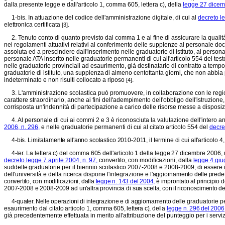
dalla presente legge e dall'articolo 1, comma 605, lettera c), della
legge 27 dicem
1-bis. In attuazione del codice dell'amministrazione digitale, di cui al
decreto le
elettronica certificata
.
[3]
2. Tenuto conto di quanto previsto dal comma 1 e al fine di assicurare la qualità
nei regolamenti attuativi relativi al conferimento delle supplenze al personale d
assoluta ed a prescindere dall'inserimento nelle graduatorie di istituto, al persona
personale ATA inserito nelle graduatorie permanenti di cui all'articolo 554 del testo
nelle graduatorie provinciali ad esaurimento, già destinatario di contratto a tempo
graduatorie di istituto, una supplenza di almeno cen
tottanta giorni, che non abbia 
indeterminato e non risulti collocato a riposo
.
[4]
3. L'amministrazione scolastica può promuovere, in collaborazione con le regioni 
carattere straordinario, anche ai fini dell'adempimento dell'obbligo dell'istruzione
corrisposta un'indennità di partecipazione a carico delle risorse messe a disposi
4. Al personale di cui ai commi 2 e 3 è riconosciuta la valutazione dell'intero anno
2006, n. 296,
e nelle graduatorie permanenti di cui al citato articolo 554 del
decre
4-bis. Limitatamente all'anno scolastico 2010-2011, il termine di cui
all'articolo 
4-ter. La lettera c) del comma 605 dell'articolo 1 della legge 27 di
cembre 2006, n
decreto legge 7 aprile 2004, n. 97,
convertito, con modificazioni, dalla
legge 4 giu
suddette
graduatorie per il biennio scolastico 2007-2008 e 2008-2009, di essere i
dell'università e della ricerca dispone l'integrazione e
l'aggiornamento delle predet
convertito, con modificazioni, dalla
legge n. 143 del 2004,
è improntato al principio d
2007-2008 e 2008-2009 ad un'altra provincia di sua scelta,
con il riconoscimento d
4-quater. Nelle operazioni di integrazione e di aggiornamento delle
graduatorie pe
esaurimento dal citato articolo 1,
comma 605, lettera c), della
legge n. 296 del 2006
già precedentemente effettuata in merito all'attribuzione del punteggio per i servi