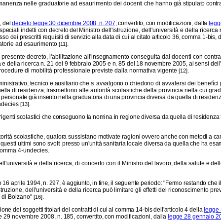
rmanenza nelle graduatorie ad esaurimento dei docenti che
hanno già stipulato contr
, del
decreto legge 30 dicembre 2008, n. 207,
convertito, con
modificazioni; dalla
legg
peciali indetti con decreto del Mini
stro dell'istruzione, dell'università e della ricerca
o dei prescritti requisiti di servizio alla data di cui al citato articolo 36, comma 1-bis, 
duatorie ad esaurimento
.
[11]
 presente decreto, l'abilitazione all'insegnamento conse
guita dai docenti con contra
sità e della ricerca n. 21 del 9 febbraio 2005 e n. 85 del 18 novembre 2005, ai sensi dell
 procedure di mobilità professionale previste dalla normativa vigente
.
[12]
nistrativo, tecnico e ausiliario che si avvalgono o chiedono
di avvalersi dei benefìci 
uella di residenza, trasmet
tono alle autorità scolastiche della provincia nella cui gra
il personale già inserito nella graduatoria di una provincia diversa da quella di residen
undecies
.
[13]
irigenti scolastici che conseguono la nomina in regione diversa da quella di residen
torità scolastiche, qualora sussistano motivate ragioni ov
vero anche con metodi a camp
; questi ultimi sono svolti presso
un'unità sanitaria locale diversa da quella che ha es
l comma 4-undecies.
dell'università e della ricerca, di concerto con il Ministro
del lavoro, della salute e del
vo 16 aprile 1994, n. 297, è aggiunto, in fine, il seguente periodo: "Fermo restando che i
istruzione, dell'università e
della ricerca può limitare gli effetti del riconoscimento previs
a di Bolzano"
.
[16]
one dei soggetti titolari dei contratti di cui al comma
14-bis
dell'articolo 4 della
legge 
egge 29 novembre 2008,
n. 185, convertito, con modificazioni, dalla
legge 28 gennaio 20