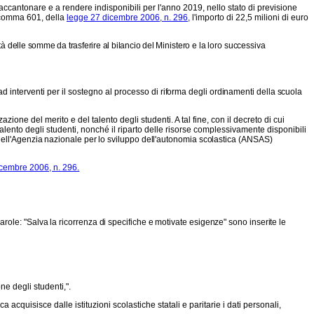
accantonare e a rendere indisponibili per l'anno 2019, nello stato di previsione
1, comma 601, della
legge 27 dicembre 2006, n. 296,
l'importo di 22,5 milioni di euro
ità delle somme da trasferire al bilancio del
Ministero e la loro successiva
d interventi per il sostegno al processo di ri
forma degli ordinamenti della scuola
ione del merito e del talento degli studenti. A tal fine, con il decreto di cui
alento degli studenti, nonché il riparto delle risorse complessivamente disponibili
dell'Agenzia nazionale per lo sviluppo dell'autonomia scolastica (ANSAS)
cembre 2006, n. 296.
role: "Salva la ricorrenza di specifiche e motivate esigenze" sono inserite le
one degli studenti,".
rca acquisisce dalle istituzioni scolastiche statali e paritarie i dati personali,