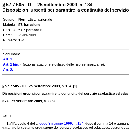
§ 57.7.585 - D.L. 25 settembre 2009, n. 134.
Disposizioni urgenti per garantire la continuità del serviz
Settore:
Normativa nazionale
Materia:
57. Istruzione
Capitolo:
57.7 personale
Data:
25/09/2009
Numero:
134
Sommario
Art. 1.
Art. 1 bis.
(Razionalizzazione e utilizzo delle risorse finanziarie).
Art. 2.
§ 57.7.585 - D.L. 25 settembre 2009, n. 134.
[1]
Disposizioni urgenti per garantire la continuità del servizio scolastico ed edu
(G.U. 25 settembre 2009, n. 223)
Art. 1.
1. All'articolo 4 della
legge 3 maggio 1999, n. 124,
dopo il comma 14 è aggiunto, 
garantire la costante erogazione del servizio scolastico ed educativo,
possono trasf