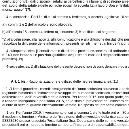
conflui
scono tutti i dati disponibili relativi ai percettori di trattamenti di sostegno
al re
del lavoro, della salute e delle politiche
sociali, la società Italia lavoro Spa e l'Istit
monito
raggio"
.
[17]
4-quaterdecies. Per i fini di cui al comma 4-terdecies, al decreto le
gislativo 10 s
a) i commi 1 e 2 dell'articolo 8 sono abrogati;
b) all'articolo 15, comma 4, lettera a), il numero 3) è sostituito dal
seguente:
"3) alla definizione, alla raccolta, alla comunicazione e alla diffusione
dei dati che pe
raccolta e la diffusione delle informa
zioni presenti nei siti internet ai fini dell'inc
4-quinquiesdecies. [L'annullamento di atti delle procedure concorsuali
ordinarie 
n. 140, non incide sulle posizioni giuridiche acquisite dai candidati dei predetti conco
pubblica]
.
[19]
4-sexiesdecies. Dall'attuazione del presente decreto non devono deri
vare nuovi 
Art. 1 bis.
(Razionalizzazione e utilizzo delle risorse finanziarie).
[21]
1. Al fine di garantire il corretto svolgimento dell'anno scolastico attraverso la razi
regionale in materia di formazione e svi
luppo dell'autonomia scolastica, rimaste inuti
dell'i
struzione, dell'università e della ricerca. Per l'anno 2015, una quota parte, pa
a rendere indisponibile per l'anno 2015, nello stato di previsione del Ministero dell'
di euro al netto di quanto effettivamente versato. Il disposto del presente comma 
1-bis. Per l'anno 2019, il versamento di cui al comma 1 è effettuato entro il 30 a
il medesimo termine il Ministero dell'istruzione, dell'università e della ricerca pro
53823530 presso la società Poste italiane Spa. Quota parte delle somme versate al
precedenti entro il predetto termine comporta l'insorgere di responsabilità dirige