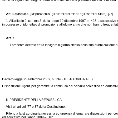
sensibili e giudiziari degli studenti e altri dati utili alla prevenzione e al contrasto
Art. 1 quinquies.
(Disposizioni sugli esami preliminari agli esami
di Stato).
[27]
1. All'articolo 2, comma 3, della legge 10 dicembre 1997,
n. 425, e successive m
in possesso di idoneità o di
promozione all'ultimo anno che non hanno frequentat
Art. 2.
1. Il presente decreto entra in vigore il giorno stesso della sua pubblicazione n
Decreto-legge 25 settembre 2009, n. 134.
(TESTO ORIGINALE)
Disposizioni urgenti per garantire la continuità del servizio scolastico ed educat
IL PRESIDENTE DELLA REPUBBLICA
Visti gli articoli 77 e 87 della Costituzione;
Ritenuta la straordinaria necessità ed urgenza di emanare disposizioni per consent
ed educativo per l'anno 2009-2010;