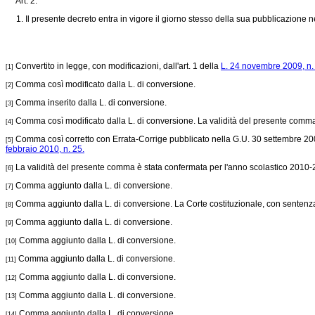
Art. 2.
1. Il presente decreto entra in vigore il giorno stesso della sua pubblicazione n
Convertito in legge, con modificazioni, dall'art. 1 della
L. 24 novembre 2009, n.
[1]
Comma così modificato dalla L. di conversione.
[2]
Comma inserito dalla L. di conversione.
[3]
Comma così modificato dalla L. di conversione. La validità del presente comma 
[4]
Comma così corretto con Errata-Corrige pubblicato nella G.U. 30 settembre 2009
[5]
febbraio 2010, n. 25.
La validità del presente comma è stata confermata per l'anno scolastico 2010-2
[6]
Comma aggiunto dalla L. di conversione.
[7]
Comma aggiunto dalla L. di conversione. La Corte costituzionale, con sentenza 9
[8]
Comma aggiunto dalla L. di conversione.
[9]
Comma aggiunto dalla L. di conversione.
[10]
Comma aggiunto dalla L. di conversione.
[11]
Comma aggiunto dalla L. di conversione.
[12]
Comma aggiunto dalla L. di conversione.
[13]
Comma aggiunto dalla L. di conversione.
[14]