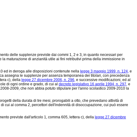
rimento delle supplenze previste dai commi 1, 2 e 3, in quanto necessari per
a maturazione di anzianità utile ai fini retributivi prima della immissione in
10 ed in deroga alle disposizioni contenute nella
legge 3 maggio 1999, n. 124,
e
astica assegna le supplenze per assenza temporanea dei titolari, con precedenza
tera c), della
legge 27 dicembre 2006, n. 296,
e successive modificazioni, ed al
uole di ogni ordine e grado, di cui al
decreto legislativo 16 aprile 1994, n. 297,
e
ico 2008-2009, che non abbia potuto stipulare per l'anno scolastico 2009-2010 la
tti della durata di tre mesi, prorogabili a otto, che prevedano attività di
la di cui al comma 2, percettori dell'indennità di disoccupazione, cui può essere
mento previste dall'articolo 1, comma 605, lettera c), della
legge 27 dicembre