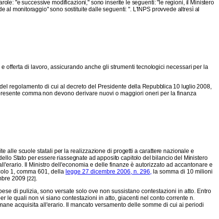
role: "e successive modificazioni," sono inserite le seguenti: "le regioni, il Ministero
ede al monitorag
gio" sono sostituite dalle seguenti: ". L'INPS provvede altresì al
 offerta di lavoro, assicurando anche gli stru
menti tecnologici necessari per la
 del regolamento di cui al decreto del Presidente
della Repubblica 10 luglio 2008,
el presente comma
non devono derivare nuovi o maggiori oneri per la finanza
te alle scuole statali per la realizzazione di
progetti a carattere nazionale e
 dello Stato per essere riassegnate ad apposito capitolo del bilancio del Ministero
all'erario. Il Ministro dell'economia e delle finanze è autorizzato ad accantonare e
rticolo 1, comma 601, della
legge 27 dicembre 2006, n. 296,
la somma di 10 milioni
cembre 2009
.
[22]
ese di pulizia, sono versate solo ove non sussistano contestazioni in atto. Entro
er le quali non vi siano contestazioni in atto, giacenti nel conto corrente n.
mane acquisita all'erario. Il mancato versamento delle somme di cui ai periodi