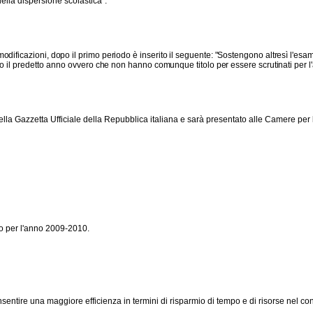
 della dispersione scolastica".
odificazioni, dopo il primo periodo è inserito il seguente: "Sostengono altresì l'esame
o il predetto anno
ovvero che non hanno comunque titolo per essere scrutinati per 
ella Gazzetta Ufficiale della Repubblica italiana e sarà presentato alle Camere per 
ivo per l'anno 2009-2010.
ire una maggiore efficienza in termini di risparmio di tempo e di risorse nel confer