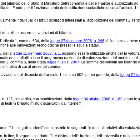
 bilancio dello Stato, il Ministero dell'economia e delle finanze è autorizzato ad 
bilità del Fondo per il funzionamento delle istituzioni scolastiche di cui all'articolo 
lmente individuati gli istituti scolastici interessati all'applicazione del comma 1, l'ent
i decreti, le occorrenti variazioni di bilancio.
ll'articolo 1, comma 634, della
legge 27 dicembre 2006, n. 296,
è finalizzata anche a
onché alle innovazioni tec
nologiche presso le scuole statali.
5, della
legge 11 gennaio 2007, n. 1,
possono essere utilizzate anche per la valorizzaz
nualmente definiti anche il programma
nazionale di valorizzazione del merito e del t
ticolo 2, comma
5, della citata
legge n. 1 del 2007.
Le somme disponibili nel bilancio 
le finalità di cui al presente comma.
può avvalersi del disposto dell'articolo 1, comma 602, primo periodo, della
legge 27 di
 n. 137, convertito, con modificazioni, dalla
legge 30 ottobre 2008, n. 169,
dopo le pa
di testi in formato misto o scaricabili
da internet".
role: "dei singoli
studenti" sono inserite le seguenti: "e dei dati relativi alla valutazi
 in fine, il seguente periodo: "Il Ministero dell'istruzione,
dell'università e della rice