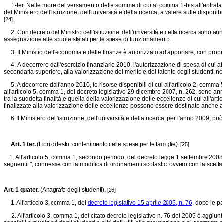
1-ter. Nelle more del versamento delle somme di cui al comma 1-bis all'entrata del
del Ministero dell'istruzione, dell'università e della ricerca, a valere sulle disponi
.
[24]
2. Con decreto del Ministro dell'istruzione, dell'università e della ri
cerca sono annua
assegnazione alle scuole statali per le spese
di funzionamento.
3. Il Ministro dell'economia e delle finanze è autorizzato ad appor
tare, con propr
4.
A decorrere dall'esercizio finanziario 2010, l'autorizzazione di spesa di cui a
secondaria superiore, alla valorizzazione del merito e del talento degli studenti, n
5.
A decorrere dall'anno 2010, le risorse disponibili di cui all'articolo 2, comma 
all'articolo 5, comma 1, del decreto legislativo
29 dicembre 2007, n. 262, sono an
tra la suddetta finalità e quella della valorizzazione delle eccellenze di cui all'ar
finalizzate alla valorizzazione delle eccellenze possono essere destinate anche al
6.
Il Ministero dell'istruzione, dell'università e della ricerca, per l'anno 2009, 
Art. 1 ter.
(Libri di testo: contenimento delle spese per le famiglie).
[25]
1. All'articolo 5, comma 1, secondo periodo, del decreto legge 1 set
tembre 2008,
seguenti: ", connesse con la modifica di ordinamenti scolastici ovvero con la scelta 
Art. 1 quater
.
(Anagrafe degli studenti).
[26]
1. All'articolo 3, comma
1, del
decreto legislativo 15 aprile 2005, n. 76,
dopo le pa
2. All'articolo 3, comma 1, del citato decreto legislativo n. 76 del
2005 è aggiunto,