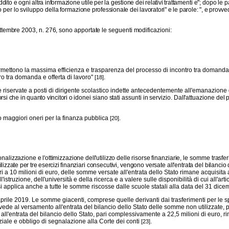
ddito e ogni altra informazione utile per la gestione dei relativi trat
tamenti e"; dopo le pa
uto per lo sviluppo della forma
zione professionale dei lavoratori" e le parole: ", e provv
ettembre 2003, n. 276, sono apportate le seguenti modifi
cazioni:
rmettono la massima efficienza e trasparenza del processo di incontro tra domanda e
ontro tra domanda e offerta di lavoro"
.
[18]
e riservate a posti di dirigente scolastico indette antecedentemente all'emanazione
rsi che in quanto vincitori o
idonei siano stati assunti in servizio. Dall'attuazione d
o maggiori oneri per la finanza pubblica
.
[20]
onalizzazione e l'ottimizzazione dell'utilizzo delle risorse fi
nanziarie, le somme trasferi
lizzate per tre esercizi finan
ziari consecutivi, vengono versate all'entrata del bilancio
ri a 10 milioni di euro, delle somme versate all'entrata dello Stato rimane acquisita 
istruzione, dell'università e della ricerca e a valere sulle disponibilità di cui all'a
si applica anche a tutte le somme riscosse dalle scuole statali alla data del 31 di
prile 2019. Le somme giacenti, comprese quelle derivanti dai trasferimenti per le sp
vvede al versamento all'entrata del bilancio dello Stato delle somme non utilizzate, p
l'entrata del bilancio dello Stato, pari complessivamente a 22,5 milioni di euro, ri
nziale e obbligo di segnalazione alla Corte dei conti
.
[23]