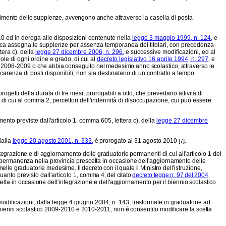
ferimento delle supplenze, avvengono anche attra
verso la casella di posta
10 ed in deroga alle disposizioni contenute nella
legge 3 maggio 1999, n. 124,
e
astica assegna le supplenze per assenza temporanea dei titolari, con precedenza
tera c), della
legge 27 dicembre 2006, n. 296,
e successive modificazioni, ed al
uole di ogni ordine e grado, di cui al
decreto legislativo 16 aprile 1994, n. 297,
e
ico 2008-2009
o che abbia conseguito nel medesimo anno sco
lastico, attraverso le
carenza di posti disponibili, non sia destinatario di un contratto a tempo
tti della durata di tre mesi, prorogabili a otto, che prevedano attività di
la di cui al comma 2, percettori dell'indennità di disoccupazione, cui può essere
mento previste dall'articolo 1, comma 605, lettera c), della
legge 27 dicembre
dalla
legge 20 agosto 2001, n. 333,
è prorogato
al 31 agosto 2010
.
[7]
ntegrazione e di aggiornamento delle graduatorie
permanenti di cui all'articolo 1 del
 la permanenza
nella provincia prescelta in occasione dell'aggiornamento delle
ia nelle graduatorie medesime. Il decreto con il quale il Ministro
dell'istruzione,
nto previsto dall'articolo 1,
comma 4, del citato
decreto legge n. 97 del 2004,
elta in occasione dell'integrazione e dell'aggiornamento per il bien
nio scolastico
 modificazioni, dalla legge 4 giugno 2004,
n. 143, trasformate in graduatorie ad
 bienni
scolastico 2009-2010 e 2010-2011, non è consentito modificare la scelta