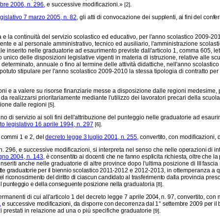
bre 2006, n. 296,
e successive modificazioni.»
.
[2]
gislativo 7 marzo 2005, n. 82,
gli atti di convocazione dei
supplenti, ai fini del con
 e la continuità del servizio scolastico ed educativo, per l'anno scolastico 2009-20
ocente e al personale amministrativo, tecnico ed ausiliario, l'amministrazione scol
le inserito nelle graduatorie ad esaurimento previste dall'articolo 1, comma 605, let
 unico delle disposizioni legislative vigenti in materia di istruzione, relative alle sc
 determinato, annuale o fino al termine delle attività didattiche, nell'anno scolast
potuto stipulare per l'anno scolastico 2009-2010 la stessa tipologia di contratto per 
e a valere su risorse finanziarie messe a disposizione dalle regioni medesime, proge
, da realizzarsi prioritariamente mediante l'utilizzo dei lavoratori precari della scuo
zione dalle regioni
.
[5]
 di servizio ai soli fini dell'attribuzione del punteggio nelle graduatorie ad esauri
to legislativo 16 aprile 1994, n. 297
.
[6]
4, commi 1 e 2, del
decreto legge 3 luglio 2001, n. 255,
convertito, con modificazioni, 
. 296, e successive modificazioni, si interpreta nel senso
che nelle operazioni di i
gno 2004, n. 143,
è con
sentito ai docenti che ne fanno esplicita richiesta, oltre che
nseriti anche nelle graduatorie di altre province dopo l'ultima posizione
di III fasc
te graduatorie per il biennio scolastico 2011-
2012 e 2012-2013, in ottemperanza a qua
el riconoscimento del diritto di ciascun candidato al trasferimento dalla provincia
presc
el punteggio e della conseguente posizione nella
graduatoria
.
[8]
rmanenti di cui all'articolo 1 del decreto legge 7 aprile
2004,
n. 97, convertito, con
,
e successive modificazioni, da disporre con decorrenza dal 1° settembre 2009 per il
zi prestati in relazione ad una o più specifiche graduatorie
.
[9]