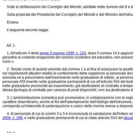
Viste le deliberazioni del Consiglio dei Ministri, adottate nelle riunioni del 9 e
Sulla proposta del Presidente del Consiglio dei Ministri e del Ministro dell'istruzi
Emana
il seguente decreto-legge:
Art. 1.
1. All'articolo 4 della
legge 3 maggio 1999, n. 124,
dopo il comma 14 è aggiunto, 
garantire la costante erogazione del servizio scolastico ed educativo, non possono 
ruolo.».
2. Tenuto conto di quanto previsto dal comma 1 e al fine di assicurare la qualità
nei regolamenti attuativi relativi al conferimento delle supplenze al personale d
assoluta ed a prescindere dall'inserimento nelle graduatorie di istituto, al persona
personale ATA inserito nelle graduatorie permanenti di cui all'articolo 554 del testo
nelle graduatorie provinciali ad esaurimento, già destinatario di contratto a temp
stessa tipologia di contratto per carenza di posti disponibili, non sia destinatario 
3. L'amministrazione scolastica può promuovere, in collaborazione con le regioni 
carattere straordinario, anche ai fini dell'adempimento dell'obbligo dell'istruzione
corrisposta un'indennità di partecipazione a carico delle risorse messe a disposi
4. Al personale di cui ai commi 2 e 3 è riconosciuta la valutazione dell'intero anno
2006, n. 296,
e nelle graduatorie permanenti di cui al citato articolo 554 del
decre