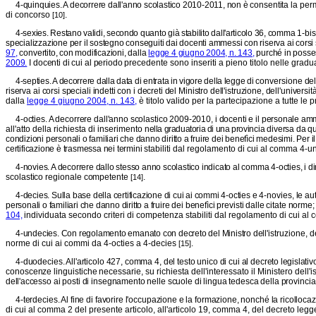
4-quinquies. A decorrere dall'anno scolastico 2010-2011, non è con
sentita la pe
di concorso
.
[10]
4-sexies. Restano validi, secondo quanto già stabilito dall'articolo 36,
comma 1-bis
specializzazione per il sostegno conseguiti dai docenti ammessi con riserva ai corsi s
97,
con
vertito, con modificazioni, dalla
legge 4 giugno 2004, n. 143,
purché in possess
2009.
I
docenti di cui al periodo prece
dente sono inseriti a pieno titolo nelle gra
4-septies. A decorrere dalla data di entrata in vigore della legge di
conversione del
riserva ai corsi speciali indetti con i decreti del Ministro dell'istruzione, dell'univer
dalla
legge 4 giugno 2004, n. 143,
è titolo valido per la partecipazione a tutte le
4-octies. A decorrere dall'anno scolastico 2009-2010, i docenti e il
personale ammi
all'atto della richiesta di inserimento
nella graduatoria di una provincia diversa da q
condizioni personali o familiari che danno diritto a fruire dei benefìci medesimi. Per 
certificazione è trasmessa nei termini
stabiliti dal regolamento di cui al comma 4-
4-novies. A decorrere dallo stesso anno scolastico indicato al comma 4-octies, i d
scolastico regionale competente
.
[14]
4-decies. Sulla base della certificazione di cui ai commi 4-octies e
4-novies, le au
personali o familiari che danno diritto a fruire
dei benefìci previsti dalle citate norme
104,
indivi
duata secondo criteri di competenza stabiliti dal regolamento di cui a
4-undecies. Con regolamento emanato con decreto del Ministro del
l'istruzione, 
norme di cui ai commi da 4-octies a 4-decies
.
[15]
4-duodecies. All'articolo 427, comma 4, del testo unico di cui al de
creto legislati
conoscenze linguistiche necessarie,
su richiesta dell'interessato il Ministero dell'
dell'ac
cesso ai posti di insegnamento nelle scuole di lingua tedesca della provin
ci
4-terdecies. Al fine di favorire l'occupazione e la formazione, nonché la ricollocazi
di cui al comma 2 del presente articolo, all'articolo 19, comma 4, del decreto l