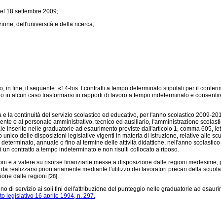
 del 18 settembre 2009;
one, dell'università e della ricerca;
in fine, il seguente: «14-bis. I contratti a tempo determinato stipulati per il confe
in alcun caso trasformarsi in rapporti di lavoro a tempo indeterminato e consentire l
 e la continuità del servizio scolastico ed educativo, per l'anno scolastico 2009-20
ocente e al personale amministrativo, tecnico ed ausiliario, l'amministrazione scol
le inserito nelle graduatorie ad esaurimento previste dall'articolo 1, comma 605, let
 unico delle disposizioni legislative vigenti in materia di istruzione, relative alle sc
o determinato, annuale o fino al termine delle attività didattiche, nell'anno scolast
di un contratto a tempo indeterminato e non risulti collocato a riposo.
e a valere su risorse finanziarie messe a disposizione dalle regioni medesime, proge
, da realizzarsi prioritariamente mediante l'utilizzo dei lavoratori precari della scuo
zione dalle regioni
.
[28]
 di servizio ai soli fini dell'attribuzione del punteggio nelle graduatorie ad esauri
to legislativo 16 aprile 1994, n. 297.