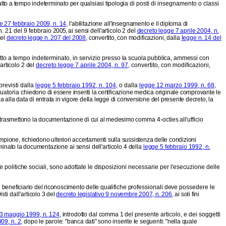
atto a tempo indeterminato per qualsiasi tipologia
di posti di insegnamento o classi
e 27 febbraio 2009, n. 14,
l'abilitazione all'inse
gnamento e il diploma di
 n. 21 del 9 febbraio
2005,
ai sensi dell'articolo 2 del
decreto legge 7 aprile 2004, n.
del
decreto legge n. 207 del 2008,
convertito, con mo
dificazioni, dalla
legge n. 14 del
tto a tempo indeterminato, in servizio presso
la scuola pubblica, ammessi con
'articolo 2 del
decreto legge 7 aprile 2004, n. 97,
convertito, con modificazioni,
previsti dalla
legge 5 febbraio 1992, n. 104,
o dalla
legge 12 marzo 1999, n. 68,
duatoria chie
dono di essere inseriti la certificazione medica originale comprovante le
za alla data di entrata in vigore della legge di conversione del presente decreto, la
za trasmettono la documentazione di cui al medesimo
comma 4-octies all'ufficio
ione, richiedono ulteriori accertamenti sulla sussistenza delle condizioni
aminato la documen
tazione ai sensi dell'articolo 4 della
legge 5 febbraio 1992, n.
le politiche sociali, sono adottate le disposi
zioni necessarie per l'esecuzione delle
l beneficiario del riconoscimento delle quali
fiche professionali deve possedere le
ti dall'arti
colo 3 del
decreto legislativo 9 novembre 2007, n. 206,
ai soli fini
3 maggio 1999, n. 124,
introdotto dal comma 1
del presente articolo, e dei soggetti
09, n. 2,
dopo le parole: "banca dati" sono inserite le seguenti: "nella quale