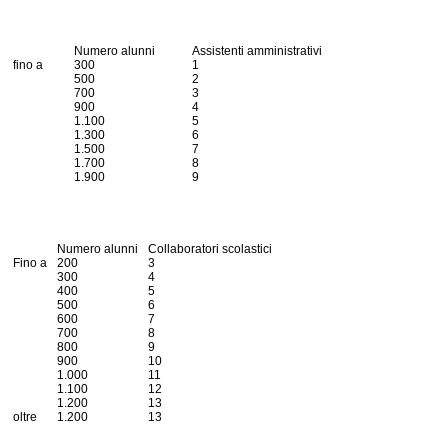
Numero alunni
Assistenti amministrativi
fino a
300
1
500
2
700
3
900
4
1.100
5
1.300
6
1.500
7
1.700
8
1.900
9
Numero alunni
Collaboratori scolastici
Fino a
200
3
300
4
400
5
500
6
600
7
700
8
800
9
900
10
1.000
11
1.100
12
1.200
13
oltre
1.200
13