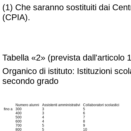
(1) Che saranno sostituiti dai Centri
(CPIA).
Tabella «2» (prevista dall'articolo
Organico di istituto: Istituzioni sco
secondo grado
Numero alunni
Assistenti amministrativi
Collaboratori scolastici
fino a
300
3
5
400
3
6
500
4
7
600
4
8
700
5
9
800
5
10