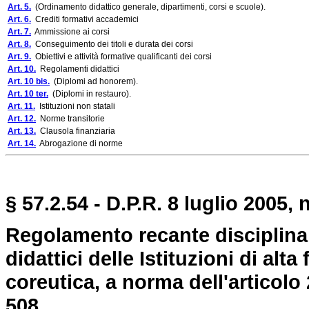
Art. 5.
(Ordinamento didattico generale, dipartimenti, corsi e scuole).
Art. 6.
Crediti formativi accademici
Art. 7.
Ammissione ai corsi
Art. 8.
Conseguimento dei titoli e durata dei corsi
Art. 9.
Obiettivi e attività formative qualificanti dei corsi
Art. 10.
Regolamenti didattici
Art. 10 bis.
(Diplomi ad honorem).
Art. 10 ter.
(Diplomi in restauro).
Art. 11.
Istituzioni non statali
Art. 12.
Norme transitorie
Art. 13.
Clausola finanziaria
Art. 14.
Abrogazione di norme
§ 57.2.54 - D.P.R. 8 luglio 2005, n
Regolamento recante disciplina 
didattici delle Istituzioni di alt
coreutica, a norma dell'articolo
508.