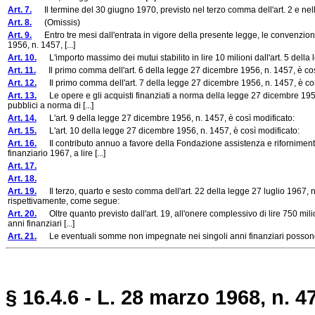
Art. 7.
Il termine del 30 giugno 1970, previsto nel terzo comma dell'art. 2 e nel
Art. 8.
(Omissis)
Art. 9.
Entro tre mesi dall'entrata in vigore della presente legge, le convenzioni s
1956, n. 1457, [...]
Art. 10.
L'importo massimo dei mutui stabilito in lire 10 milioni dall'art. 5 della 
Art. 11.
Il primo comma dell'art. 6 della legge 27 dicembre 1956, n. 1457, è cos
Art. 12.
Il primo comma dell'art. 7 della legge 27 dicembre 1956, n. 1457, è cos
Art. 13.
Le opere e gli acquisti finanziati a norma della legge 27 dicembre 1956, n
pubblici a norma di [...]
Art. 14.
L'art. 9 della legge 27 dicembre 1956, n. 1457, è così modificato:
Art. 15.
L'art. 10 della legge 27 dicembre 1956, n. 1457, è così modificato:
Art. 16.
Il contributo annuo a favore della Fondazione assistenza e rifornimenti p
finanziario 1967, a lire [...]
Art. 17.
Art. 18.
Art. 19.
Il terzo, quarto e sesto comma dell'art. 22 della legge 27 luglio 1967, n. 6
rispettivamente, come segue:
Art. 20.
Oltre quanto previsto dall'art. 19, all'onere complessivo di lire 750 milion
anni finanziari [...]
Art. 21.
Le eventuali somme non impegnate nei singoli anni finanziari possono es
§ 16.4.6 - L. 28 marzo 1968, n. 4