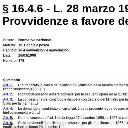
§ 16.4.6 - L. 28 marzo 1
Provvidenze a favore de
Settore:
Normativa nazionale
Materia:
16. Caccia e pesca
Capitolo:
16.4 sovvenzioni e agevolazioni
Data:
28/03/1968
Numero:
479
Sommario
Art. 1.
E' autorizzato, a carico del bilancio del Ministero della marina mercantile
l'anno finanziario 1968, [...]
Art. 2.
I contributi possono essere concessi per le seguenti opere ed acquisti:
Art. 3.
La concessione dei contributi è disposta con decreto del Ministro per la m
Stato per la marina [...]
Art. 4.
Le domande di contributo di cui all'art. 1 della presente legge devono esse
triplice esemplare di [...]
Art. 5.
Il primo comma dell'art. 1 della legge 27 dicembre 1956, n. 1457, è così
Art. 6.
Gli stanziamenti rispettivamente disposti, per gli anni finanziari 1966, 1
modificazioni, in legge 23 dicembre [...]