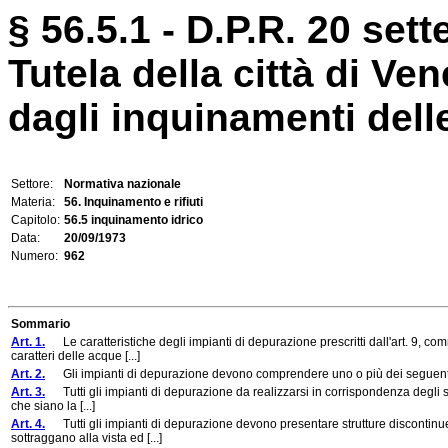
§ 56.5.1 - D.P.R. 20 set
Tutela della città di Ven
dagli inquinamenti dell
Settore:
Normativa nazionale
Materia:
56. Inquinamento e rifiuti
Capitolo:
56.5 inquinamento idrico
Data:
20/09/1973
Numero:
962
Sommario
Art. 1.
Le caratteristiche degli impianti di depurazione prescritti dall'art. 9, co
caratteri delle acque [...]
Art. 2.
Gli impianti di depurazione devono comprendere uno o più dei seguenti 
Art. 3.
Tutti gli impianti di depurazione da realizzarsi in corrispondenza degli sca
che siano la [...]
Art. 4.
Tutti gli impianti di depurazione devono presentare strutture discontinue, c
sottraggano alla vista ed [...]