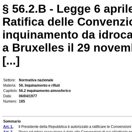
§ 56.2.B - Legge 6 april
Ratifica delle Convenzio
inquinamento da idrocar
a Bruxelles il 29 novem
[...]
Settore:
Normativa nazionale
Materia:
56. Inquinamento e rifiuti
Capitolo:
56.2 inquinamento atmosferico
Data:
06/04/1977
Numero:
185
Sommario
Art. 1.
Il Presidente della Repubblica è autorizzato a ratificare le Convenzioni di c