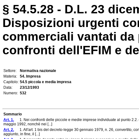
§ 54.5.28 - D.L. 23 dice
Disposizioni urgenti con
commerciali vantati da
confronti dell'EFIM e de
Settore:
Normativa nazionale
Materia:
54. Impresa
Capitolo:
54.5 piccola e media impresa
Data:
23/12/1993
Numero:
532
Sommario
Art. 1.
1. Nei confronti delle piccole e medie imprese individuate al punto 2.2
maggio 1992, nonchè nei [...]
Art. 2.
1. All'art. 1 bis del decreto-legge 30 gennaio 1979, n. 26, convertito, con
aggiunto, in fine, il [...]