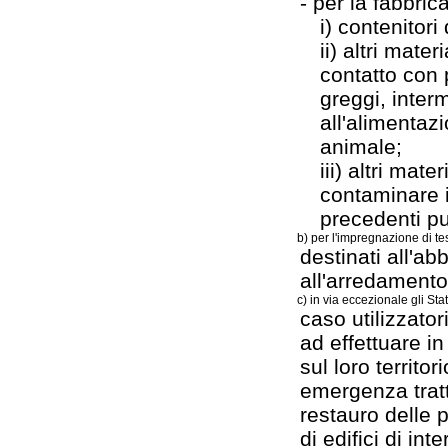
- per la fabbric
i) contenitori
ii) altri mate
contatto con 
greggi, interm
all'alimenta
animale;
iii) altri mat
contaminare i 
precedenti punt
b) per l'impregnazione di t
destinati all'ab
all'arredamento
c) in via eccezionale gli S
caso utilizzator
ad effettuare in
sul loro territor
emergenza trat
restauro delle p
di edifici di int