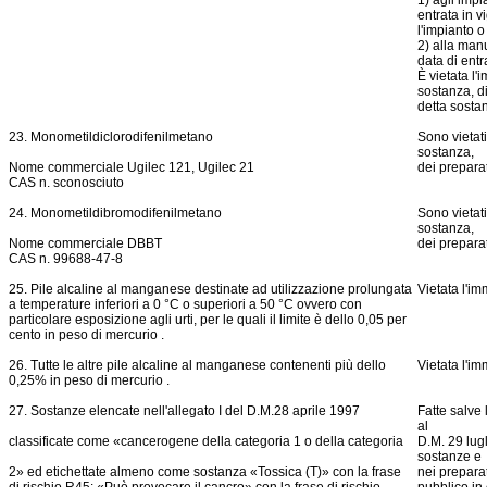
1) agli impi
entrata in 
l'impianto o
2) alla man
data di entr
È vietata l'
sostanza, di
detta sosta
23. Monometildiclorodifenilmetano
Sono vietati
sostanza,
Nome commerciale Ugilec 121, Ugilec 21
dei preparat
CAS n. sconosciuto
24. Monometildibromodifenilmetano
Sono vietati
sostanza,
Nome commerciale DBBT
dei preparat
CAS n. 99688-47-8
25. Pile alcaline al manganese destinate ad utilizzazione prolungata
Vietata l'im
a temperature inferiori a 0 °C o superiori a 50 °C ovvero con
particolare esposizione agli urti, per le quali il limite è dello 0,05 per
cento in peso di mercurio .
26. Tutte le altre pile alcaline al manganese contenenti più dello
Vietata l'im
0,25% in peso di mercurio .
27. Sostanze elencate nell'allegato I del D.M.28 aprile 1997
Fatte salve l
al
classificate come «cancerogene della categoria 1 o della categoria
D.M. 29 lug
sostanze e
2» ed etichettate almeno come sostanza «Tossica (T)» con la frase
nei preparat