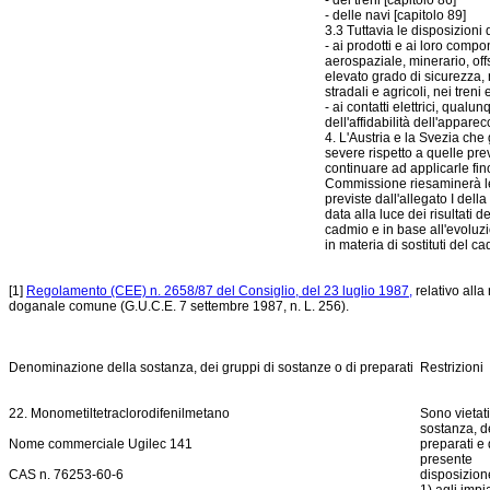
- dei treni [capitolo 86]
- delle navi [capitolo 89]
3.3 Tuttavia le disposizioni 
- ai prodotti e ai loro compo
aerospaziale, minerario, off
elevato grado di sicurezza, 
stradali e agricoli, nei treni
- ai contatti elettrici, qual
dell'affidabilità dell'apparec
4. L'Austria e la Svezia che
severe rispetto a quelle pre
continuare ad applicarle fi
Commissione riesaminerà le 
previste dall'allegato I della
data alla luce dei risultati 
cadmio e in base all'evoluz
in materia di sostituti del ca
[1]
Regolamento (CEE) n. 2658/87 del Consiglio, del 23 luglio 1987,
relativo alla 
doganale comune (G.U.C.E. 7 settembre 1987, n. L. 256).
Denominazione della sostanza, dei gruppi di sostanze o di preparati
Restrizioni
22. Monometiltetraclorodifenilmetano
Sono vietati
sostanza, d
Nome commerciale Ugilec 141
preparati e 
presente
CAS n. 76253-60-6
disposizion