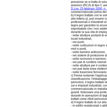
pressione se si tratta di sol
arsenico (RCA) di tipo C auto
D.Lgs. 25 febbraio 2000, n.
commercializzato prima del
b) Il legno trattato con le so
alla lettera a), può essere 
professionali e industriali al
legno per garantire la sicu
improbabile che i non addet
durante la sua vita di impie
- nelle strutture portanti di ed
locali industriali,
- nei ponti,
- nelle costruzioni in legn
moli e ponti,
- nelle barriere antirumore,
- nei sistemi di protezione 
- nelle recinzioni e barriere 
- nei pali di conifere rotondi
- nelle strutture per il conte
- nei pali delle linee elettr
- nelle traversine ferroviarie
c) Ferma restando l'applicaz
classificazione, l'imballaggi
pericolosi, il legno trattato
usi e impianti industriali, co
commercializzato in imballa
guanti. Indossare una prote
durante le operazioni di tagl
trattati come rifiuti pericol
d) Il legno trattato di cui al
- in edifici residenziali o ab