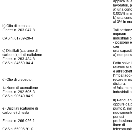
applica la 
lavoratori, 
a) una conc
0,005% in 
b) una conce
al 3% in ma
b) Olio di creosoto
Einecs n. 263-047-8
Tali sostanz
impianti
CAS n. 61789-28-4
industriali 
- possono e
con
c) Distillati (catrame di
una capacità
carbone), oli di naftalene
a) non poss
Einecs n. 283-484-8
CAS n. 84650-04-4
Fatta salva 
relative all
e all'etiche
l'imballaggi
d) Olio di creosoto,
recare in m
dicitura:
frazione di acenaftene
«Unicamente
Einecs n. 292-605-3
industriali 
CAS n. 90640-84-9
ii) Per quant
oppure da pa
e) Distillati (catrame di
punto i), im
carbone) di testa
nuovamente 
per usi
Einecs n. 266-026-1
professional
linee di
CAS n. 65996-91-0
telecomunica