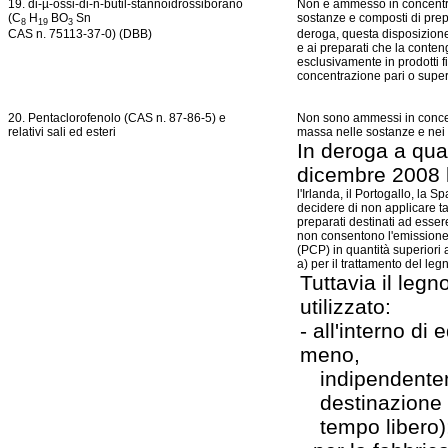
19. di-µ-ossi-di-n-butil-stannoidrossiborano
Non è ammesso in concentra
(C
H
BO
Sn
sostanze e composti di prepa
8
19
3
CAS n. 75113-37-0) (DBB)
deroga, questa disposizione
e ai preparati che la conten
esclusivamente in prodotti f
concentrazione pari o super
20. Pentaclorofenolo (CAS n. 87-86-5) e
Non sono ammessi in concen
relativi sali ed esteri
massa nelle sostanze e nei 
In deroga a qua
dicembre 2008 l
l'Irlanda, il Portogallo, la
decidere di non applicare ta
preparati destinati ad essere 
non consentono l'emissione 
(PCP) in quantità superiori a
a) per il trattamento del leg
Tuttavia il legn
utilizzato:
- all'interno di 
meno,
indipendente
destinazione 
tempo libero)