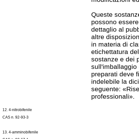
Queste sostanze
possono essere 
dettaglio al pub
altre disposizion
in materia di cl
etichettatura del
sostanze e dei p
sull'imballaggio d
preparati deve f
indelebile la dic
seguente: «Riser
professionali».
12. 4-nitrobifenile
CAS n. 92-93-3
13. 4-amminobifenile