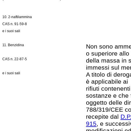
10. 2-naftilammina
CAS n. 91-59-8
e i suoi sali
11. Benzidina
Non sono ammes
o superiore all
CAS n. 22-87-5
della massa in 
immessi sul mer
e i suoi sali
A titolo di dero
è applicabile ai
rifiuti contenent
sostanze e che
oggetto delle di
788/319/CEE c
recepite dal
D.P
915
, e successi
modificazioni ed