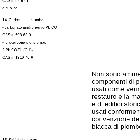
CAS n. 92-67-1
e suoi sali
14. Carbonati di piombo:
- carbonato anidroneutro Pb CO
CAS n. 598-63-0
- idrocarbonato di piombo
2 Pb CO Pb (OH)
2
CAS n. 1319-46-6
Non sono amme
componenti di pr
usati come verni
restauro e la m
e di edifici stori
usati conformeme
convenzione dell
biacca di piombo