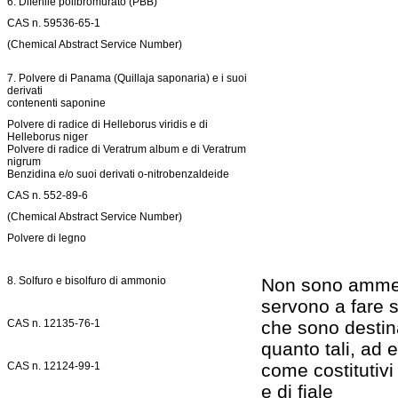
6. Difenile polibromurato (PBB)
CAS n. 59536-65-1
(Chemical Abstract Service Number)
7. Polvere di Panama (Quillaja saponaria) e i suoi
derivati
contenenti saponine
Polvere di radice di Helleborus viridis e di
Helleborus niger
Polvere di radice di Veratrum album e di Veratrum
nigrum
Benzidina e/o suoi derivati o-nitrobenzaldeide
CAS n. 552-89-6
(Chemical Abstract Service Number)
Polvere di legno
8. Solfuro e bisolfuro di ammonio
Non sono ammess
servono a fare s
CAS n. 12135-76-1
che sono destina
quanto tali, ad
CAS n. 12124-99-1
come costitutivi
e di fiale