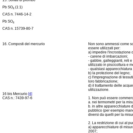
15. Solfati di piombo
Pb SO
(1:1)
4
CAS n. 7446-14-2
Pb SO
4
CAS n. 15739-80-7
16. Composti del mercurio
Non sono ammessi come sost
essere utilizzati per:
a) impedire l'incrostazione 
- carene di imbarcazioni;
- gabbie, galleggianti, reti 
utilizzato in piscicoltura e m
- qualsiasi apparecchiatura
b) la protezione del legno;
c) l'impregnazione di tessuti 
loro fabbricazione;
d) il trattamento delle acque
utilizzazione.
16 bis Mercurio
[4]
CAS n.: 7439-97-6
1. Non può essere commerci
a. nei termometri per la mi
b. in altre apparecchiature 
pubblico (per esempio mano
diversi da quelli per la mis
2. La restrizione di cui at pu
a) apparecchiature di misura
2007;