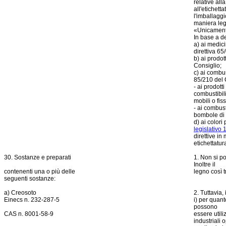
relative all
all'etichett
l'imballaggi
maniera legg
«Unicamente
In base a d
a) ai medici
direttiva 6
b) ai prodot
Consiglio;
c) ai combus
85/210 del 
- ai prodott
combustibil
mobili o fiss
- ai combus
bombole di 
d) ai colori 
legislativo 
direttive in
etichettatur
30. Sostanze e preparati
1. Non si po
Inoltre il
contenenti una o più delle
legno così 
seguenti sostanze:
a) Creosoto
2. Tuttavia,
Einecs n. 232-287-5
i) per quant
possono
CAS n. 8001-58-9
essere utili
industriali 