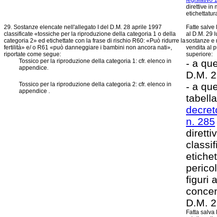
legislativo 
direttive in
etichettatur
29. Sostanze elencate nell'allegato I del D.M. 28 aprile 1997
Fatte salve l
classificate «tossiche per la riproduzione della categoria 1 o della
al D.M. 29 
categoria 2» ed etichettate con la frase di rischio R60: «Può ridurre la
sostanze e 
fertilità» e/ o R61 «può danneggiare i bambini non ancora nati»,
vendita al 
riportate come segue:
superiore:
Tossico per la riproduzione della categoria 1: cfr. elenco in
- a que
appendice.
D.M. 2
Tossico per la riproduzione della categoria 2: cfr. elenco in
- a que
appendice .
tabella
decret
n. 285
diretti
classi
etichet
perico
figuri 
concen
D.M. 2
Fatta salva 