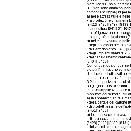
(cadmiatura)» si intende qu
metallico su una superficie 
3.1 Non sono ammessi per la 
componenti impiegati per le 
a) nelle attrezzature e nelle
- la produzione di alimenti 
[8422] [8435] [8437] [8438] 
- l'agricoltura [8419 31] [84
- la refrigerazione e il con
- la tipografia e la stampa [
b) nelle attrezzature e nell
- degli accessori per la cas
- dell'arredamento [8465] [8
- degli impianti sanitari [732
- del riscaldamento central
[8404] [8415]
Comunque, qualunque sia la 
vietata l'immissione sul mer
di tali prodotti utilizzati ne
lettere a) e b), nonché dei pr
3.2 Le disposizioni di cui a
30 giugno 1995 ai prodotti c
in settori/applicazioni di cui
manufatti dei settori di cui a
a) le apparecchiature e macc
- della carta e del cartone 
- di prodotti tessili e dell'
[8451] [8452]
b) le attrezzature e macchin
- di apparecchiature di mov
[8428] [8429] [8430] [8431]
- dei veicoli stradali e agrico