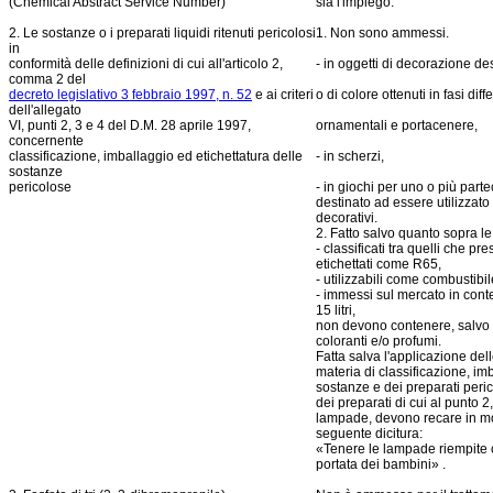
(Chemical Abstract Service Number)
sia l'impiego.
2. Le sostanze o i preparati liquidi ritenuti pericolosi
1. Non sono ammessi.
in
conformità delle definizioni di cui all'articolo 2,
- in oggetti di decorazione des
comma 2 del
decreto legislativo 3 febbraio 1997, n. 52
e ai criteri
o di colore ottenuti in fasi dif
dell'allegato
VI, punti 2, 3 e 4 del D.M. 28 aprile 1997,
ornamentali e portacenere,
concernente
classificazione, imballaggio ed etichettatura delle
- in scherzi,
sostanze
pericolose
- in giochi per uno o più parte
destinato ad essere utilizzat
decorativi.
2. Fatto salvo quanto sopra le
- classificati tra quelli che p
etichettati come R65,
- utilizzabili come combustib
- immessi sul mercato in conten
15 litri,
non devono contenere, salvo pe
coloranti e/o profumi.
Fatta salva l'applicazione dell
materia di classificazione, im
sostanze e dei preparati peric
dei preparati di cui al punto 2,
lampade, devono recare in mo
seguente dicitura:
«Tenere le lampade riempite c
portata dei bambini» .