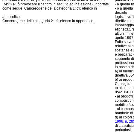
di rischio R45: «Può provocare il cancro» con la frase di rischio
pubblico in
R49:» Può provocare il cancro in seguito ad inalazione», riportate
- a quella f
come segue: Cancerogene della categoria 1: cfr. elenco in
- o a quella 
decreto
appendice.
legislativo 
Cancerogene della categoria 2: cfr. elenco in appendice .
direttive co
imballaggio
etichettatur
alcun limite
aprile 1997
Fatta salva 
relative all
sostanze e p
e preparati 
seguente di
professional
In base a de
a) ai medici
direttiva 6
b) ai prodot
Consiglio;
c) ai combus
85/210/CE
- ai prodott
combustibil
mobili o fiss
- ai combus
bombole di 
d) ai colori 
1998, n. 28
di classific
pericolosi.