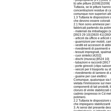
- polipropilene (PP) [3902 1
b) alle pitture [3208] [3209]
Tuttavia, se le pitture hanno
concentrazioni residue di c
comunque non superiori all
1.3 Tuttavia le disposizioni 
che devono essere colorati p
2.1 Non sono ammessi per stab
fabbricati partendo da polime
- materiali da imballaggio (s
[3923 29 10] [3920 41] [392
- articoli da ufficio e articol
- guarnizioni per mobili, car
- vestiti ed accessori di ab
- rivestimenti di pavimenti e
- tessuti impregnati, spalmati
- cuoi sintetici [4202]
- dischi (musica) [8524 10]
- tubazioni e raccordi [3917
- porte girevoli («tipo saloo
- veicoli per il trasporto su 
- rivestimento di lamiere di a
- guaine per cavi elettrici
Comunque, qualunque sia la 
vietata l'immissione sul merc
componenti di tali prodotti, 
cloruro di vinile stabilizzat
cadmio (espresso in Cd meta
polimero.
2.2 Tuttavia le disposizioni 
che impiegano stabilizzanti 
3. Ai sensi del presente dec