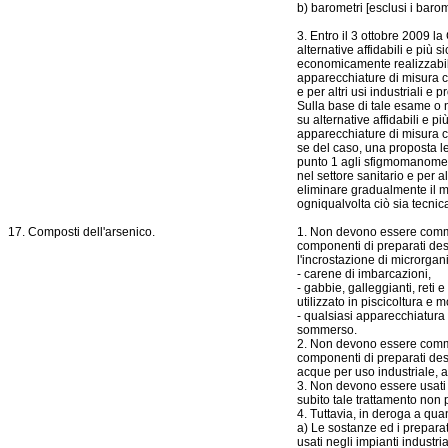
b) barometri [esclusi i barome
3. Entro il 3 ottobre 2009 l
alternative affidabili e più
economicamente realizzabili
apparecchiature di misura co
e per altri usi industriali e p
Sulla base di tale esame o 
su alternative affidabili e p
apparecchiature di misura 
se del caso, una proposta leg
punto 1 agli sfigmomanometri
nel settore sanitario e per al
eliminare gradualmente il m
ogniqualvolta ciò sia tecn
17. Composti dell'arsenico.
1. Non devono essere comme
componenti di preparati dest
l'incrostazione di microrgan
- carene di imbarcazioni,
- gabbie, galleggianti, reti 
utilizzato in piscicoltura e m
- qualsiasi apparecchiatura
sommerso.
2. Non devono essere comme
componenti di preparati dest
acque per uso industriale, a
3. Non devono essere usati 
subito tale trattamento non
4. Tuttavia, in deroga a qua
a) Le sostanze ed i prepara
usati negli impianti industria