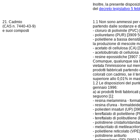
Inoltre, la presente disposiz
del
decreto legislativo 5 fe
21. Cadmio
1.1 Non sono ammessi per colo
(CAS n. 7440-43-9)
partendo dalle sostanze e dai
e suoi composti
- cloruro di polivinile (PVC
- poliuretano (PUR) [3909 5
- polietilene a bassa densit
la produzione di mescole ma
- acetato di cellulosa (CA) 
- acetobutirrato di cellulos
- resine epossidiche [3907 
Comunque, qualunque sia la 
vietata l'immissione sul merc
prodotti fabbricati partendo
colorati con cadmio, se il t
superiore allo 0,01% in mas
1.2 Le disposizioni del punt
gennaio 1996:
a) ai prodotti finiti fabbric
seguono [1]:
- resina melammina - forma
- resina d'urea - formaldeid
- poliesteri insaturi (UP) [3
- tereftalato di polietilene 
- tereftalato di polibutilene 
- polistirene cristallo/stand
- metacrilato di metileacrilo
- polietilene reticolato (VPE
- polistirene antiurto