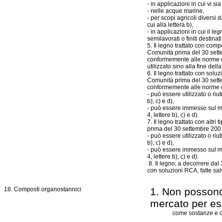
- in applicazioni in cui vi sia 
- nelle acque marine,
- per scopi agricoli diversi da
cui alla lettera b),
- in applicazioni in cui il l
semilavorati o finiti destin
5. Il legno trattato con comp
Comunità prima del 30 sett
conformemente alle norme d
utilizzato sino alla fine dell
6. Il legno trattato con solu
Comunità prima del 30 sett
conformemente alle norme d
- può essere utilizzato o riut
b), c) e d),
- può essere immesso sul mer
4, lettere b), c) e d).
7. Il legno trattato con altri
prima del 30 settembre 200
- può essere utilizzato o riut
b), c) e d),
- può essere immesso sul mer
4, lettere b), c) e d).
8. Il legno, a decorrere dal
con soluzioni RCA, fatte salv
18. Composti organostannici
1. Non posson
mercato per ess
come sostanze e co