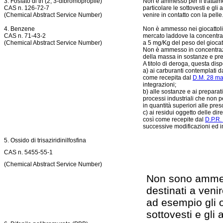
3. Fosfato di tri (2, 3-dibromopropile)
Non è ammesso per il trattament
CAS n. 126-72-7
particolare le sottovesti e gli 
(Chemical Abstract Service Number)
venire in contatto con la pelle
4. Benzene
Non è ammesso nei giocattoli o
CAS n. 71-43-2
mercato laddove la concentra
(Chemical Abstract Service Number)
a 5 mg/Kg del peso del giocatt
Non è ammesso in concentrazi
della massa in sostanze e pre
A titolo di deroga, questa dis
a) ai carburanti contemplati d
come recepita dal
D.M. 28 ma
integrazioni;
b) alle sostanze e ai preparat
processi industriali che non
in quantità superiori alle pres
c) ai residui oggetto delle d
così come recepite dal
D.P.R.
successive modificazioni ed i
5. Ossido di trisaziridinilfosfina
CAS n. 5455-55-1
(Chemical Abstract Service Number)
Non sono ammessi
destinati a venir
ad esempio gli og
sottovesti e gli a