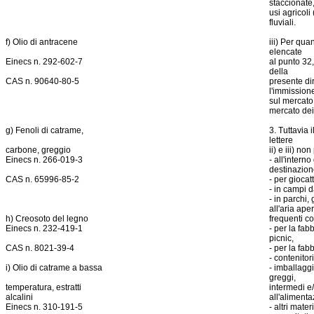
staccionate
usi agricoli 
fluviali.
f) Olio di antracene
iii) Per qua
elencate
Einecs n. 292-602-7
al punto 32,
della
CAS n. 90640-80-5
presente dire
l'immission
sul mercato
mercato dei 
g) Fenoli di catrame,
3. Tuttavia 
lettere
carbone, greggio
ii) e iii) no
Einecs n. 266-019-3
- all'intern
destinazion
CAS n. 65996-85-2
- per giocatt
- in campi d
- in parchi,
all'aria aper
h) Creosoto del legno
frequenti co
Einecs n. 232-419-1
- per la fab
picnic,
CAS n. 8021-39-4
- per la fab
- contenitor
i) Olio di catrame a bassa
- imballagg
greggi,
temperatura, estratti
intermedi e/o
alcalini
all'aliment
Einecs n. 310-191-5
- altri mate