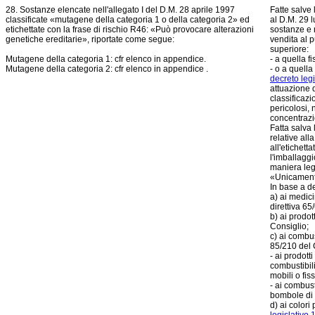
28. Sostanze elencate nell'allegato I del
D.M. 28 aprile 1997
Fatte salve l
classificate «mutagene della categoria 1
o della categoria 2» ed
al D.M. 29 
etichettate con la frase di rischio R46: «Può provocare alterazioni
sostanze e 
genetiche ereditarie», riportate come segue:
vendita al 
superiore:
Mutagene della categoria 1: cfr elenco in appendice.
- a quella f
Mutagene della categoria 2: cfr elenco in appendice .
- o a quella 
decreto legi
attuazione d
classificazi
pericolosi, 
concentrazio
Fatta salva 
relative all
all'etichett
l'imballaggi
maniera legg
«Unicamente
In base a d
a) ai medici
direttiva 6
b) ai prodot
Consiglio;
c) ai combus
85/210 del 
- ai prodott
combustibil
mobili o fiss
- ai combus
bombole di 
d) ai colori 