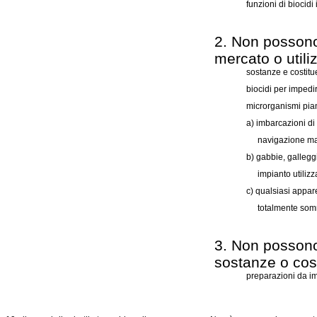
funzioni di biocidi
2. Non posson
mercato o utili
sostanze e costitu
biocidi per impedir
microrganismi pian
a) imbarcazioni di
navigazione mari
b) gabbie, galleggi
impianto utilizz
c) qualsiasi appar
totalmente som
3. Non possono
sostanze o cost
preparazioni da im