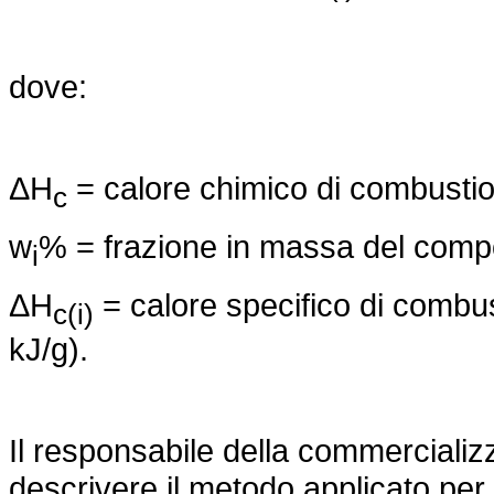
dove:
ΔH
= calore chimico di combustion
c
w
% = frazione in massa del compo
i
ΔH
= calore specifico di combus
c(i)
kJ/g).
Il responsabile della commerciali
descrivere il metodo applicato per 