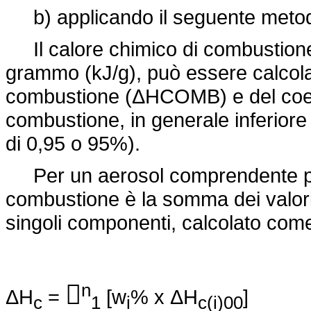
b) applicando il seguente metodo
Il calore chimico di combustione 
grammo (kJ/g), può essere calcolat
combustione (ΔHCOMB) e del coeff
combustione, in generale inferiore a
di 0,95 o 95%).
Per un aerosol comprendente più
combustione è la somma dei valori 
singoli componenti, calcolato com

n
ΔH
=
[w
% x ΔH
]
c
1
i
c(i)00