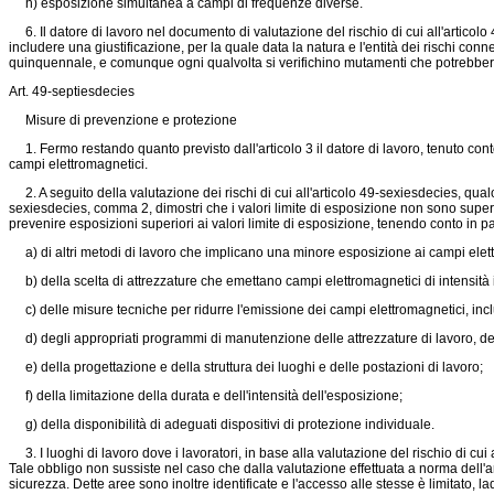
h) esposizione simultanea a campi di frequenze diverse.
6. Il datore di lavoro nel documento di valutazione del rischio di cui all'articolo
includere una giustificazione, per la quale data la natura e l'entità dei rischi co
quinquennale, e comunque ogni qualvolta si verifichino mutamenti che potrebbero 
Art. 49-septiesdecies
Misure di prevenzione e protezione
1. Fermo restando quanto previsto dall'articolo 3 il datore di lavoro, tenuto conto 
campi elettromagnetici.
2. A seguito della valutazione dei rischi di cui all'articolo 49-sexiesdecies, qualor
sexiesdecies, comma 2, dimostri che i valori limite di esposizione non sono supe
prevenire esposizioni superiori ai valori limite di esposizione, tenendo conto in pa
a) di altri metodi di lavoro che implicano una minore esposizione ai campi elet
b) della scelta di attrezzature che emettano campi elettromagnetici di intensità i
c) delle misure tecniche per ridurre l'emissione dei campi elettromagnetici, incl
d) degli appropriati programmi di manutenzione delle attrezzature di lavoro, dei 
e) della progettazione e della struttura dei luoghi e delle postazioni di lavoro;
f) della limitazione della durata e dell'intensità dell'esposizione;
g) della disponibilità di adeguati dispositivi di protezione individuale.
3. I luoghi di lavoro dove i lavoratori, in base alla valutazione del rischio di c
Tale obbligo non sussiste nel caso che dalla valutazione effettuata a norma dell'ar
sicurezza. Dette aree sono inoltre identificate e l'accesso alle stesse è limitato, 