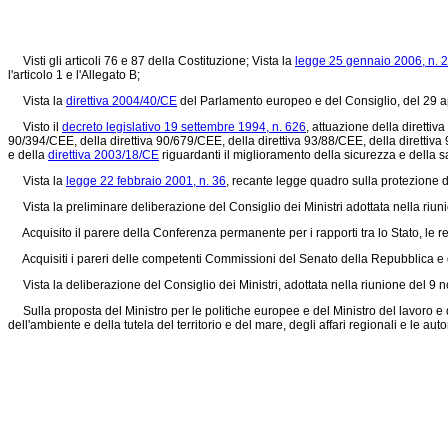
Visti gli articoli 76 e 87 della Costituzione; Vista la
legge 25 gennaio 2006, n. 
l'articolo 1 e l'Allegato B;
Vista la
direttiva 2004/40/CE
del Parlamento europeo e del Consiglio, del 29 april
Visto il
decreto legislativo 19 settembre 1994, n. 626
, attuazione della
direttiv
90/394/CEE
, della
direttiva 90/679/CEE
, della direttiva 93/88/CEE, della direttiv
e della
direttiva 2003/18/CE
riguardanti il miglioramento della sicurezza e della sa
Vista la
legge 22 febbraio 2001, n. 36
, recante legge quadro sulla protezione de
Vista la preliminare deliberazione del Consiglio dei Ministri adottata nella riun
Acquisito il parere della Conferenza permanente per i rapporti tra lo Stato, le r
Acquisiti i pareri delle competenti Commissioni del Senato della Repubblica e 
Vista la deliberazione del Consiglio dei Ministri, adottata nella riunione del 9
Sulla proposta del Ministro per le politiche europee e del Ministro del lavoro e del
dell'ambiente e della tutela del territorio e del mare, degli affari regionali e le a