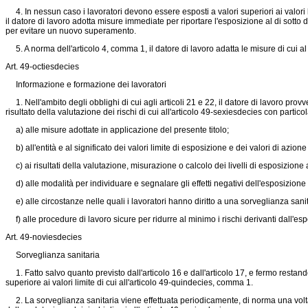
4. In nessun caso i lavoratori devono essere esposti a valori superiori ai valori li
il datore di lavoro adotta misure immediate per riportare l'esposizione al di sott
per evitare un nuovo superamento.
5. A norma dell'articolo 4, comma 1, il datore di lavoro adatta le misure di cui al 
Art. 49-octiesdecies
Informazione e formazione dei lavoratori
1. Nell'ambito degli obblighi di cui agli articoli 21 e 22, il datore di lavoro provv
risultato della valutazione dei rischi di cui all'articolo 49-sexiesdecies con partico
a) alle misure adottate in applicazione del presente titolo;
b) all'entità e al significato dei valori limite di esposizione e dei valori di azione
c) ai risultati della valutazione, misurazione o calcolo dei livelli di esposizione
d) alle modalità per individuare e segnalare gli effetti negativi dell'esposizione 
e) alle circostanze nelle quali i lavoratori hanno diritto a una sorveglianza sanita
f) alle procedure di lavoro sicure per ridurre al minimo i rischi derivanti dall'es
Art. 49-noviesdecies
Sorveglianza sanitaria
1. Fatto salvo quanto previsto dall'articolo 16 e dall'articolo 17, e fermo restando 
superiore ai valori limite di cui all'articolo 49-quindecies, comma 1.
2. La sorveglianza sanitaria viene effettuata periodicamente, di norma una volta l