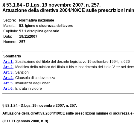
§ 53.1.84 - D.Lgs. 19 novembre 2007, n. 257.
Attuazione della direttiva 2004/40/CE sulle prescrizioni minim
Settore:
Normativa nazionale
Materia:
53. Igiene e sicurezza del lavoro
Capitolo:
53.1 disciplina generale
Data:
19/11/2007
Numero:
257
Sommario
Art. 1.
Sostituzione del titolo del decreto legislativo 19 settembre 1994, n. 626
Art. 2.
Modifica della rubrica del titolo V-bis e inserimento del titolo V-ter nel dec
Art. 3.
Sanzioni
Art. 4.
Clausola di cedevolezza
Art. 5.
Invarianza degli oneri
Art. 6.
Entrata in vigore
§ 53.1.84 - D.Lgs. 19 novembre 2007, n. 257.
Attuazione della direttiva 2004/40/CE sulle prescrizioni minime di sicurezza e di
(G.U. 11 gennaio 2008, n. 9)