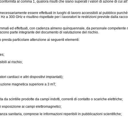
conformità al comma 1, qualora risulti che siano superati i valori di azione di cui al
ecessariamente essere effettuati in luoghi di lavoro accessibili al pubblico purchè
Hz a 300 GHz e risultino rispettate per i lavoratori le restrizioni previste dalla r
mati ed effettuati, con cadenza almeno quinquennale, da personale competente nell'a
uiscono parte integrante del documento di valutazione del rischio.
ro presta particolare attenzione ai seguenti elementi:
es;
bili al rischio;
ri cardiaci e altri dispositivi impiantati);
nduzione magnetica superiore a 3 mT;
da scintille prodotte da campi indotti, correnti di contatto o scariche elettriche;
 di esposizione ai campi elettromagnetici;
za sanitaria, comprese le informazioni reperibili in pubblicazioni scientifiche;