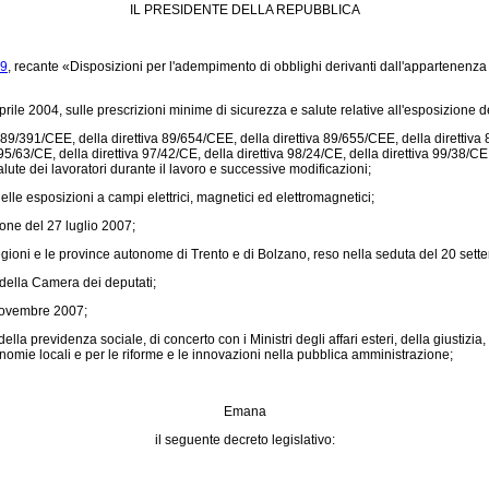
IL PRESIDENTE DELLA REPUBBLICA
29
, recante «Disposizioni per l'adempimento di obblighi derivanti dall'appartenenza
e 2004, sulle prescrizioni minime di sicurezza e salute relative all'esposizione dei l
a 89/391/CEE
, della
direttiva 89/654/CEE
, della
direttiva 89/655/CEE
, della
direttiv
a 95/63/CE, della direttiva 97/42/CE, della direttiva 98/24/CE, della direttiva 99/38/CE
lute dei lavoratori durante il lavoro e successive modificazioni;
lle esposizioni a campi elettrici, magnetici ed elettromagnetici;
ione del 27 luglio 2007;
egioni e le province autonome di Trento e di Bolzano, reso nella seduta del 20 set
della Camera dei deputati;
 novembre 2007;
la previdenza sociale, di concerto con i Ministri degli affari esteri, della giustizia
utonomie locali e per le riforme e le innovazioni nella pubblica amministrazione;
Emana
il seguente decreto legislativo: