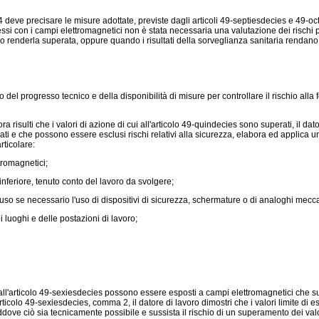
 4 deve precisare le misure adottate, previste dagli articoli 49-septiesdecies e 49-o
nnessi con i campi elettromagnetici non è stata necessaria una valutazione dei risch
renderla superata, oppure quando i risultati della sorveglianza sanitaria rendano
del progresso tecnico e della disponibilità di misure per controllare il rischio alla f
a risulti che i valori di azione di cui all'articolo 49-quindecies sono superati, il da
rati e che possono essere esclusi rischi relativi alla sicurezza, elabora ed appli
rticolare:
tromagnetici;
nferiore, tenuto conto del lavoro da svolgere;
uso se necessario l'uso di dispositivi di sicurezza, schermature o di analoghi mecca
luoghi e delle postazioni di lavoro;
ui all'articolo 49-sexiesdecies possono essere esposti a campi elettromagnetici che 
ticolo 49-sexiesdecies, comma 2, il datore di lavoro dimostri che i valori limite di 
laddove ciò sia tecnicamente possibile e sussista il rischio di un superamento dei valo