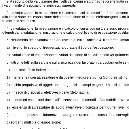
2. A seguito della valutazione dei livelli dei campi elettromagnetici effettuata in 
i valori limite di esposizione sono stati superati.
3. La valutazione, la misurazione e il calcolo di cui ai commi 1 e 2 non devono n
alla limitazione dell'esposizione della popolazione ai campi elettromagnetici da 0 
relativi alla sicurezza.
4. La valutazione, la misurazione e il calcolo di cui ai commi 1 e 2 sono program
ottenuti dalla valutazione, misurazione e calcolo del livello di esposizione costit
5. Nell'ambito della valutazione del rischio di cui all'articolo 4, il datore di lavo
a) il livello, lo spettro di frequenza, la durata e il tipo dell'esposizione;
b) i valori limite di esposizione e i valori di azione di cui all'articolo 49-quindeci
c) tutti gli effetti sulla salute e sulla sicurezza dei lavoratori particolarmente sensi
d) qualsiasi effetto indiretto quale:
1) interferenza con attrezzature e dispositivi medici elettronici (compresi stimolato
2) rischio propulsivo di oggetti ferromagnetici in campi magnetici statici con i
3) innesco di dispositivi elettro-esplosivi (detonatori);
4) incendi ed esplosioni dovuti all'accensione di materiali infiammabili provocata 
e) l'esistenza di attrezzature di lavoro alternative progettate per ridurre i livelli
f) per quanto possibile, informazioni adeguate raccolte nel corso della sorveglian
g) sorgenti multiple di esposizione;