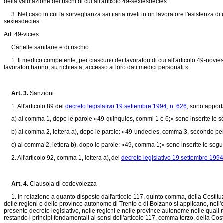
della valutazione dei rischi di cui all'articolo 49-sexiesdecies.
3. Nel caso in cui la sorveglianza sanitaria riveli in un lavoratore l'esistenza d
sexiesdecies.
Art. 49-vicies
Cartelle sanitarie e di rischio
1. Il medico competente, per ciascuno dei lavoratori di cui all'articolo 49-noviesd
lavoratori hanno, su richiesta, accesso ai loro dati medici personali.».
Art. 3.
Sanzioni
1. All'articolo 89 del
decreto legislativo 19 settembre 1994, n. 626
, sono apport
a) al comma 1, dopo le parole «49-quinquies, commi 1 e 6;» sono inserite le se
b) al comma 2, lettera a), dopo le parole: «49-undecies, comma 3, secondo per
c) al comma 2, lettera b), dopo le parole: «49, comma 1;» sono inserite le segu
2. All'articolo 92, comma 1, lettera a), del
decreto legislativo 19 settembre 1994
Art. 4.
Clausola di cedevolezza
1. In relazione a quanto disposto dall'articolo 117, quinto comma, della Costituz
delle regioni e delle province autonome di Trento e di Bolzano si applicano, nell'e
presente decreto legislativo, nelle regioni e nelle province autonome nelle quali 
restando i principi fondamentali ai sensi dell'articolo 117, comma terzo, della Cost