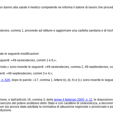
i un danno alla salute il medico competente ne informa il datore di lavoro che proce
ecies, comma 1, provvede ad istituire e aggiornare una cartella sanitaria e di rischi
ate le seguenti modificazioni:
guenti: «49-sexiesdecies, commi 1 e 6;»;
iodo;» sono inserite le seguenti: «49-sexiesdecies, comma 2, 49-septiesdecies, c
enti: «49-septiesdecies, commi 3 e 4;»;
, n. 626
, dopo le parole: «17, comma 1, lettere b), d), h) e l);» sono inserite le se
ione, e dall'articolo 16, comma 3, della
legge 4 febbraio 2005, n. 11
, le disposizio
sercizio del potere sostituivo dello Stato e con carattere di cedevolezza, a decorrere
non sia ancora stata adottata la normativa di attuazione regionale o provinciale e pe
ituzione.