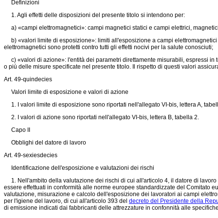
Definizioni
1. Agli effetti delle disposizioni del presente titolo si intendono per:
a) «campi elettromagnetici»: campi magnetici statici e campi elettrici, magnetici 
b) «valori limite di esposizione»: limiti all'esposizione a campi elettromagnetici ch
elettromagnetici sono protetti contro tutti gli effetti nocivi per la salute conosciuti;
c) «valori di azione»: l'entità dei parametri direttamente misurabili, espressi in 
o più delle misure specificate nel presente titolo. Il rispetto di questi valori assicura
Art. 49-quindecies
Valori limite di esposizione e valori di azione
1. I valori limite di esposizione sono riportati nell'allegato VI-bis, lettera A, tabel
2. I valori di azione sono riportati nell'allegato VI-bis, lettera B, tabella 2.
Capo II
Obblighi del datore di lavoro
Art. 49-sexiesdecies
Identificazione dell'esposizione e valutazioni dei rischi
1. Nell'ambito della valutazione dei rischi di cui all'articolo 4, il datore di lavor
essere effettuati in conformità alle norme europee standardizzate del Comitato e
valutazione, misurazione e calcolo dell'esposizione dei lavoratori ai campi elett
per l'igiene del lavoro, di cui all'articolo 393 del
decreto del Presidente della Repu
di emissione indicati dai fabbricanti delle attrezzature in confonnità alle specifiche