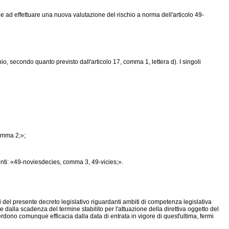
de ad effettuare una nuova valutazione del rischio a norma dell'articolo 49-
o, secondo quanto previsto dall'articolo 17, comma 1, lettera d). I singoli
omma 2;»;
guenti: «49-noviesdecies, comma 3, 49-vicies;».
ni del presente decreto legislativo riguardanti ambiti di competenza legislativa
 dalla scadenza del termine stabilito per l'attuazione della direttiva oggetto del
rdono comunque efficacia dalla data di entrata in vigore di quest'ultima, fermi