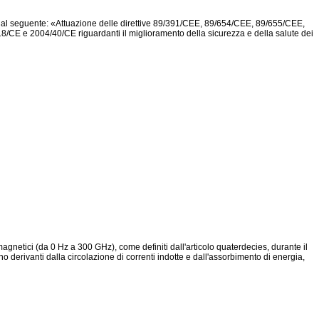
o dal seguente: «Attuazione delle direttive 89/391/CEE, 89/654/CEE, 89/655/CEE,
 e 2004/40/CE riguardanti il miglioramento della sicurezza e della salute dei
omagnetici (da 0 Hz a 300 GHz), come definiti dall'articolo quaterdecies, durante il
no derivanti dalla circolazione di correnti indotte e dall'assorbimento di energia,