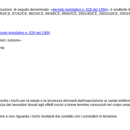
icazioni, di seguito denominato: «
decreto legislativo n. 626 del 1994
», è sostituit
/CE, 97/42/CE, 98/24/CE, 99/38/CE, 99/92/CE, 2001/45/CE, 2003/10/CE, 2003/18/CE
creto legislativo n. 626 del 1994
isici: rumore».
nte:
ontro i rischi per la salute e la sicurezza derivanti dall'esposizione ai campi elettr
ezza dei lavoratori dovuti agli effetti nocivi a breve termine conosciuti nel corpo uma
ne e non riguarda i rischi risultanti dal contatto con i conduttori in tensione.