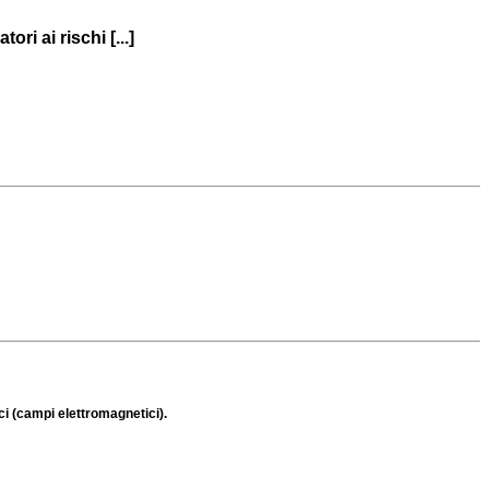
ri ai rischi [...]
ici (campi elettromagnetici).