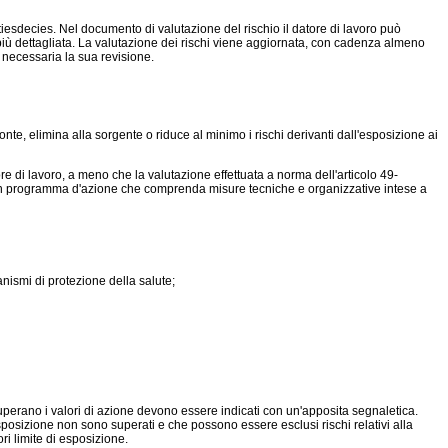
ctiesdecies. Nel documento di valutazione del rischio il datore di lavoro può
i più dettagliata. La valutazione dei rischi viene aggiornata, con cadenza almeno
 necessaria la sua revisione.
onte, elimina alla sorgente o riduce al minimo i rischi derivanti dall'esposizione ai
tore di lavoro, a meno che la valutazione effettuata a norma dell'articolo 49-
ca un programma d'azione che comprenda misure tecniche e organizzative intese a
nismi di protezione della salute;
superano i valori di azione devono essere indicati con un'apposita segnaletica.
esposizione non sono superati e che possono essere esclusi rischi relativi alla
ri limite di esposizione.