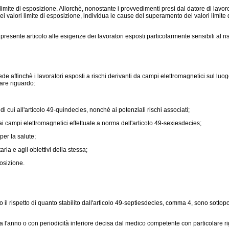
mite di esposizione. Allorchè, nonostante i provvedimenti presi dal datore di lavoro i
o dei valori limite di esposizione, individua le cause del superamento dei valori li
presente articolo alle esigenze dei lavoratori esposti particolarmente sensibili al ri
ede affinchè i lavoratori esposti a rischi derivanti da campi elettromagnetici sul luo
lare riguardo:
 di cui all'articolo 49-quindecies, nonchè ai potenziali rischi associati;
 ai campi elettromagnetici effettuate a norma dell'articolo 49-sexiesdecies;
per la salute;
ria e agli obiettivi della stessa;
posizione.
il rispetto di quanto stabilito dall'articolo 49-septiesdecies, comma 4, sono sottopos
'anno o con periodicità inferiore decisa dal medico competente con particolare riguar