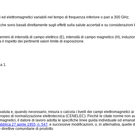
ed elettromagnetici variabili nel tempo di frequenza inferiore o pari a 300 GHz;
e sono basati direttamente sugli effetti sulla salute accertati e su considerazioni bio
termini di intensità di campo elettrico (E), intensità di campo magnetico (H), induz
 il rispetto dei pertinenti valori limite di esposizione.
la 1.
o valuta e, quando necessario, misura o calcola i livelli dei campi elettromagnetici a
uropeo di normalizzazione elettrotecnica (CENELEC). Finchè le citate norme non avr
romagnetici, il datore di lavoro adotta le specifiche linee guida individuate od ema
bblica 27 aprile 1955, n. 547
, e successive modificazioni, o, in alternativa, quelle 
 direttive comunitarie di prodotto.