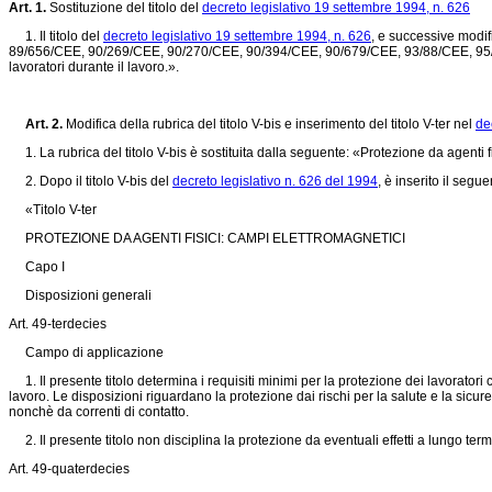
Art. 1.
Sostituzione del titolo del
decreto legislativo 19 settembre 1994, n. 626
1. Il titolo del
decreto legislativo 19 settembre 1994, n. 626
, e successive modif
89/656/CEE, 90/269/CEE, 90/270/CEE, 90/394/CEE, 90/679/CEE, 93/88/CEE, 95/63
lavoratori durante il lavoro.».
Art. 2.
Modifica della rubrica del titolo V-bis e inserimento del titolo V-ter nel
de
1. La rubrica del titolo V-bis è sostituita dalla seguente: «Protezione da agenti f
2. Dopo il titolo V-bis del
decreto legislativo n. 626 del 1994
, è inserito il segue
«Titolo V-ter
PROTEZIONE DA AGENTI FISICI: CAMPI ELETTROMAGNETICI
Capo I
Disposizioni generali
Art. 49-terdecies
Campo di applicazione
1. Il presente titolo determina i requisiti minimi per la protezione dei lavoratori c
lavoro. Le disposizioni riguardano la protezione dai rischi per la salute e la sicur
nonchè da correnti di contatto.
2. Il presente titolo non disciplina la protezione da eventuali effetti a lungo termi
Art. 49-quaterdecies