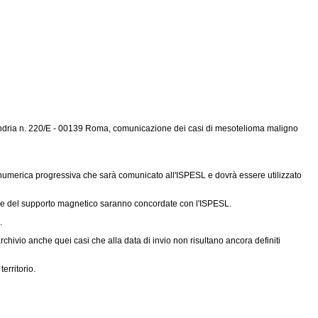
sandria n. 220/E - 00139 Roma, comunicazione dei casi di mesotelioma maligno
a numerica progressiva che sarà comunicato all'ISPESL e dovrà essere utilizzato
che del supporto magnetico saranno concordate con l'ISPESL.
.
hivio anche quei casi che alla data di invio non risultano ancora definiti
erritorio.