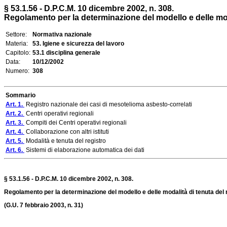
§ 53.1.56 - D.P.C.M. 10 dicembre 2002, n. 308.
Regolamento per la determinazione del modello e delle modal
Settore:
Normativa nazionale
Materia:
53. Igiene e sicurezza del lavoro
Capitolo:
53.1 disciplina generale
Data:
10/12/2002
Numero:
308
Sommario
Art. 1.
Registro nazionale dei casi di mesotelioma asbesto-correlati
Art. 2.
Centri operativi regionali
Art. 3.
Compiti dei Centri operativi regionali
Art. 4.
Collaborazione con altri istituti
Art. 5.
Modalità e tenuta del registro
Art. 6.
Sistemi di elaborazione automatica dei dati
§ 53.1.56 - D.P.C.M. 10 dicembre 2002, n. 308.
Regolamento per la determinazione del modello e delle modalità di tenuta del re
(G.U. 7 febbraio 2003, n. 31)