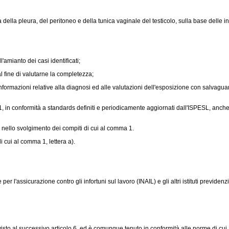
 della pleura, del peritoneo e della tunica vaginale del testicolo, sulla base delle 
amianto dei casi identificati;
l fine di valutarne la completezza;
 informazioni relative alla diagnosi ed alle valutazioni dell'esposizione con salvagua
in conformità a standards definiti e periodicamente aggiornati dall'ISPESL, anche 
 nello svolgimento dei compiti di cui al comma 1.
 cui al comma 1, lettera a).
er l'assicurazione contro gli infortuni sul lavoro (INAIL) e gli altri istituti previdenz
visto al successivo articolo 6, ed è comunque tenuto in conformità alle norme di cui