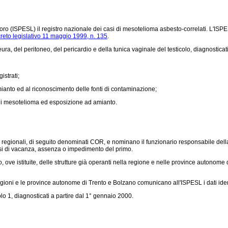
voro (ISPESL) il registro nazionale dei casi di mesotelioma asbesto-correlati. L'ISPESL
reto legislativo 11 maggio 1999, n. 135
.
a, del peritoneo, del pericardio e della tunica vaginale del testicolo, diagnosticati i
strati;
amianto ed al riconoscimento delle fonti di contaminazione;
 di mesotelioma ed esposizione ad amianto.
i regionali, di seguito denominati COR, e nominano il funzionario responsabile dell
asi di vacanza, assenza o impedimento del primo.
ove istituite, delle strutture già operanti nella regione e nelle province autonome qu
ioni e le province autonome di Trento e Bolzano comunicano all'ISPESL i dati ident
o 1, diagnosticati a partire dal 1° gennaio 2000.