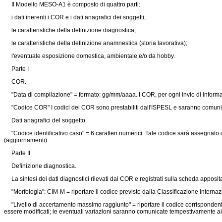
Il Modello MESO-A1 è composto di quattro parti:
i dati inerenti i COR e i dati anagrafici dei soggetti;
le caratteristiche della definizione diagnostica;
le caratteristiche della definizione anamnestica (storia lavorativa);
l'eventuale esposizione domestica, ambientale e/o da hobby.
Parte I
COR.
"Data di compilazione" = formato: gg/mm/aaaa. I COR, per ogni invio di informazio
"Codice COR" I codici dei COR sono prestabiliti dall'ISPESL e saranno comunica
Dati anagrafici del soggetto.
"Codice identificativo caso" = 6 caratteri numerici. Tale codice sarà assegnato
(aggiornamenti).
Parte II
Definizione diagnostica.
La sintesi dei dati diagnostici rilevati dai COR e registrati sulla scheda apposit
"Morfologia": CIM-M = riportare il codice previsto dalla Classificazione internazion
"Livello di accertamento massimo raggiunto" = riportare il codice corrispondente ai
essere modificati; le eventuali variazioni saranno comunicate tempestivamente a