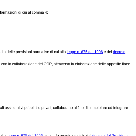
informazioni di cui al comma 4;
rdia delle previsioni normative di cui alla
legge n. 675 del 1996
e del
decreto
con la collaborazione dei COR, attraverso la elaborazione delle apposite linee
iali assicurativi pubblici e privati, collaborano al fine di completare od integrare
 alla
legge n. 675 del 1996
, secondo quanto previsto dal
decreto del Presidente