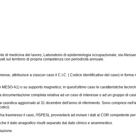
nto di medicina del lavoro, Laboratorio di epidemiologia occupazionale, via Ales
evati sul territorio di propria competenza con periodicità annuale.
se, attribuisce a ciascun caso il C.I.C. ( Codice identificativo del caso) in form
MESO-A1) o su supporto magnetico; in quest'ultimo caso le caratteristiche tecni
 documentazione completa relativa ad un caso di interesse o ad un gruppo di casi
casistica aggiornato al 31 dicembre dell'anno di riferimento. Sono compresi nell'arc
stici).
a trasmesso il caso, l'ISPESL provvederà ad inviare i dati al COR competente per t
he il dato anagrafico risulti separato dal dato clinico e anamnestico.
lazione.