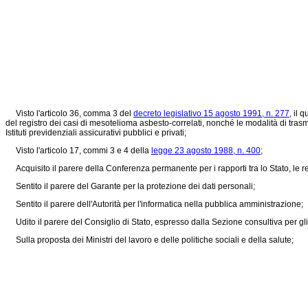
Visto l'articolo 36, comma 3 del
decreto legislativo 15 agosto 1991, n. 277
, il 
del registro dei casi di mesotelioma asbesto-correlati, nonché le modalità di trasm
Istituti previdenziali assicurativi pubblici e privati;
Visto l'articolo 17, commi 3 e 4 della
legge 23 agosto 1988, n. 400
;
Acquisito il parere della Conferenza permanente per i rapporti tra lo Stato, le 
Sentito il parere del Garante per la protezione dei dati personali;
Sentito il parere dell'Autorità per l'informatica nella pubblica amministrazione;
Udito il parere del Consiglio di Stato, espresso dalla Sezione consultiva per gl
Sulla proposta dei Ministri del lavoro e delle politiche sociali e della salute;