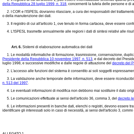
della Repubblica 28 luglio 1999, n. 318
, concernenti la tutela delle persone e di al
2. I COR e l'ISPESL dovranno rilasciare, a cura dei responsabili del trattamento de
o della manutenzione dei dati.
3. Il registro di cui all'articolo 1, ove tenuto in forma cartacea, deve essere conf
4. L'ISPESL trasmette annualmente alle regioni i dati di sintesi relativi alle risu
Art. 6.
Sistemi di elaborazione automatica dei dati
1. Le modalità informatiche di formazione, trasmissione, conservazione, duplicazi
Presidente della Repubblica 10 novembre 1997, n. 513
, e dal decreto del Presid
luglio 1998, e successive modifiche e dalle regole di attuazione del
decreto del P
2. L'accesso alle funzioni del sistema è consentito ai soli soggetti espressamente ab
3. La validazione anche temporale delle informazioni, deve essere riconducibile
n. 513 del 1997
.
4. Le eventuali informazioni di modifica non debbono mai sostituire il dato orig
5. Le comunicazioni effettuate ai sensi dell'articolo 36, comma 3, del
decreto le
6. Le informazioni presenti in banche dati, elenchi o registri, devono essere tratt
identificare gli interessati solo in caso di necessità, ai sensi dell'articolo 3, commi
ALLEGATO 1