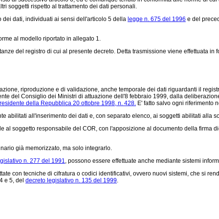
tri soggetti rispetto al trattamento dei dati personali.
i dati, individuati ai sensi dell'articolo 5 della
legge n. 675 del 1996
e del preced
orme al modello riportato in allegato 1.
ltanze del registro di cui al presente decreto. Detta trasmissione viene effettuata in
one, riproduzione e di validazione, anche temporale dei dati riguardanti il registr
ente del Consiglio dei Ministri di attuazione dell'8 febbraio 1999, dalla deliberazion
residente della Repubblica 20 ottobre 1998, n. 428.
E' fatto salvo ogni riferimento 
ilitati all'inserimento dei dati e, con separato elenco, ai soggetti abilitati alla so
 al soggetto responsabile del COR, con l'apposizione al documento della firma dig
inario già memorizzato, ma solo integrarlo.
gislativo n. 277 del 1991
, possono essere effettuate anche mediante sistemi informat
ate con tecniche di cifratura o codici identificativi, ovvero nuovi sistemi, che si r
 4 e 5, del
decreto legislativo n. 135 del 1999
.