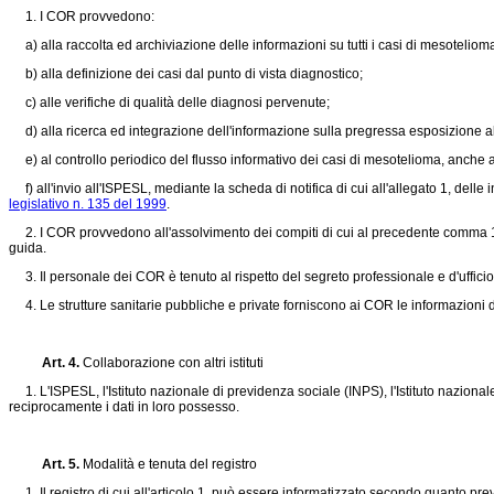
1. I COR provvedono:
a) alla raccolta ed archiviazione delle informazioni su tutti i casi di mesotelioma
b) alla definizione dei casi dal punto di vista diagnostico;
c) alle verifiche di qualità delle diagnosi pervenute;
d) alla ricerca ed integrazione dell'informazione sulla pregressa esposizione all'
e) al controllo periodico del flusso informativo dei casi di mesotelioma, anche a
f) all'invio all'ISPESL, mediante la scheda di notifica di cui all'allegato 1, delle
legislativo n. 135 del 1999
.
2. I COR provvedono all'assolvimento dei compiti di cui al precedente comma 1, 
guida.
3. Il personale dei COR è tenuto al rispetto del segreto professionale e d'ufficio
4. Le strutture sanitarie pubbliche e private forniscono ai COR le informazioni di
Art. 4.
Collaborazione con altri istituti
1. L'ISPESL, l'Istituto nazionale di previdenza sociale (INPS), l'Istituto nazionale p
reciprocamente i dati in loro possesso.
Art. 5.
Modalità e tenuta del registro
1. Il registro di cui all'articolo 1, può essere informatizzato secondo quanto pre