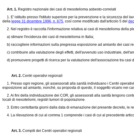
Art. 1.
Registro nazionale dei casi di mesotelioma asbesto-correlati
1. E' istituito presso l'Istituto superiore per la prevenzione e la sicurezza del la
della
legge 31 dicembre 1996, n. 675
, così come modificato dall'articolo 5 del
dec
2. Nel registro è raccolta l'informazione relativa ai casi di mesotelioma della pleur
a) stimare l'incidenza dei casi di mesotelioma in Italia;
b) raccogliere informazioni sulla pregressa esposizione ad amianto dei casi regi
c) contribuire alla valutazione degli effetti, dell'avvenuto uso industriale, dell'
d) promuovere progetti di ricerca per la valutazione dell'associazione tra casi
Art. 2.
Centri operativi regionali
1. Presso ogni regione, gli assessorati alla sanità individuano i Centri operativ
esposizione ad amianto, nonché, su proposta di questo, il soggetto vicario nei c
2. Ai fini della individuazione dei COR, gli assessorati alla sanità tengono conto, 
locali di mesoteliomi, registri tumori di popolazione.
3. Entro centottanta giorni dalla data di emanazione del presente decreto, le reg
4. La rilevazione di cui al comma 1 comprende i casi di cui al precedente articol
Art. 3.
Compiti dei Centri operativi regionali