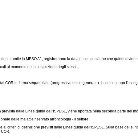
ni tramite la MESO A1, registreranno la data di compilazione che quindi diviene l'e
ti al momento della costituzione degli stessi.
 dal COR in forma sequenziale (progressivo unico generale). Il codice, dopo l'asse
a prevista dalle Linee guida dell'ISPESL, viene riportata nella seconda parte del mo
ale delle malattie riservato all'oncologia - II settore.
 criteri di definizione previsti dalle Linee guida dell'ISPESL. Sulla base delle indi
i COR.