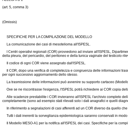
(art. 5, comma 3)
(Omissis)
SPECIFICHE PER LA COMPILAZIONE DEL MODELLO
La comunicazione dei casi di mesotelioma all'ISPESL.
I Centri operativi regionali (COR) provvedono ad inviare all'ISPESL, Dipartime
della pleura, del pericardio, del peritoneo e della tunica vaginale del testicolo ril
Il codice di ogni COR viene assegnato dall'ISPESL.
Il COR, dopo una verifica di completezza e congruenza delle informazioni trasmes
per ogni successivo aggiornamento dello stesso.
La trasmissione delle informazioni può avvenire su supporto cartaceo (Modello 
Ove se ne riscontrasse l'esigenza, l'ISPESL potrà richiedere ai COR copia della
Alle scadenze prestabilite i COR invieranno all'ISPESL l'archivio completo della 
completamente (sono ad esempio stati rilevati solo i dati anagrafici e quelli diagno
In riferimento a segnalazioni di casi afferenti ad un COR diverso da quello che h
Tutti i dati inerenti la sorveglianza epidemiologica saranno conservati in modo c
Il Modello MESO-A1 per la notifica all'ISPESL dei casi. Specifiche per la compi