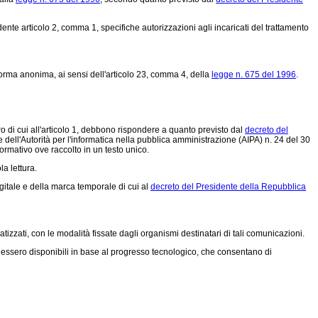
ente articolo 2, comma 1, specifiche autorizzazioni agli incaricati del trattamento
 forma anonima, ai sensi dell'articolo 23, comma 4, della
legge n. 675 del 1996
.
o di cui all'articolo 1, debbono rispondere a quanto previsto dal
decreto del
e dell'Autorità per l'informatica nella pubblica amministrazione (AIPA) n. 24 del 30
normativo ove raccolto in un testo unico.
la lettura.
itale e della marca temporale di cui al
decreto del Presidente della Repubblica
izzati, con le modalità fissate dagli organismi destinatari di tali comunicazioni.
endessero disponibili in base al progresso tecnologico, che consentano di