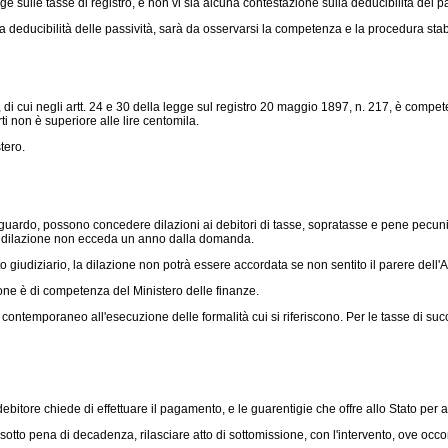
legge sulle tasse di registro, e non vi sia alcuna contestazione sulla deducibilità del p
a deducibilità delle passività, sarà da osservarsi la competenza e la procedura sta
di cui negli artt. 24 e 30 della
legge sul registro 20 maggio 1897, n. 217
, è compete
ti non è superiore alle lire centomila.
tero.
ardo, possono concedere dilazioni ai debitori di tasse, sopratasse e pene pecuniari
lla dilazione non ecceda un anno dalla domanda.
 giudiziario, la dilazione non potrà essere accordata se non sentito il parere dell'
one è di competenza del Ministero delle finanze.
emporaneo all'esecuzione delle formalità cui si riferiscono. Per le tasse di succe
itore chiede di effettuare il pagamento, e le guarentigie che offre allo Stato per 
tto pena di decadenza, rilasciare atto di sottomissione, con l'intervento, ove occor