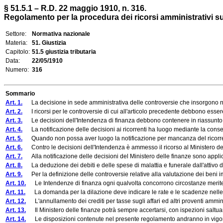
§ 51.5.1 – R.D. 22 maggio 1910, n. 316.
Regolamento per la procedura dei ricorsi amministrativi sull
Settore:
Normativa nazionale
Materia:
51. Giustizia
Capitolo:
51.5 giustizia tributaria
Data:
22/05/1910
Numero:
316
Sommario
Art. 1.
La decisione in sede amministrativa delle controversie che insorgono nell'
Art. 2.
I ricorsi per le controversie di cui all'articolo precedente debbono essere
Art. 3.
Le decisioni dell'Intendenza di finanza debbono contenere in riassunto il fat
Art. 4.
La notificazione delle decisioni ai ricorrenti ha luogo mediante la consegna 
Art. 5.
Quando non possa aver luogo la notificazione per mancanza del ricorrente o
Art. 6.
Contro le decisioni dell'Intendenza è ammesso il ricorso al Ministero delle 
Art. 7.
Alla notificazione delle decisioni del Ministero delle finanze sono applicabil
Art. 8.
La deduzione dei debiti e delle spese di malattia e funerale dall'attivo d
Art. 9.
Per la definizione delle controversie relative alla valutazione dei beni immo
Art. 10.
Le Intendenze di finanza ogni qualvolta concorrono circostanze meritevol
Art. 11.
La domanda per la dilazione deve indicare le rate e le scadenze nelle quali
Art. 12.
L'annullamento dei crediti per tasse sugli affari ed altri proventi amminis
Art. 13.
Il Ministero delle finanze potrà sempre accertarsi, con ispezioni saltuarie,
Art. 14.
Le disposizioni contenute nel presente regolamento andranno in vigor