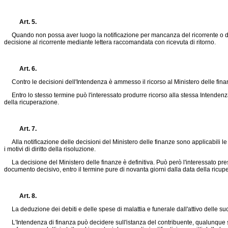
Art. 5.
Quando non possa aver luogo la notificazione per mancanza del ricorrente o della 
decisione al ricorrente mediante lettera raccomandata con ricevuta di ritorno.
Art. 6.
Contro le decisioni dell'Intendenza è ammesso il ricorso al Ministero delle finanze
Entro lo stesso termine può l'interessato produrre ricorso alla stessa Intendenza 
della ricuperazione.
Art. 7.
Alla notificazione delle decisioni del Ministero delle finanze sono applicabili le d
i motivi di diritto della risoluzione.
La decisione del Ministero delle finanze è definitiva. Può però l'interessato pres
documento decisivo, entro il termine pure di novanta giorni dalla data della ricup
Art. 8.
La deduzione dei debiti e delle spese di malattia e funerale dall'attivo delle 
L'Intendenza di finanza può decidere sull'istanza del contribuente, qualunque sia l