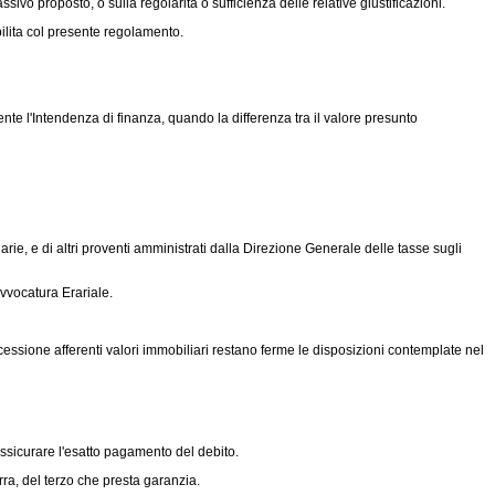
assivo proposto, o sulla regolarità o sufficienza delle relative giustificazioni.
bilita col presente regolamento.
nte l'Intendenza di finanza, quando la differenza tra il valore presunto
e, e di altri proventi amministrati dalla Direzione Generale delle tasse sugli
Avvocatura Erariale.
ssione afferenti valori immobiliari restano ferme le disposizioni contemplate nel
assicurare l'esatto pagamento del debito.
ra, del terzo che presta garanzia.