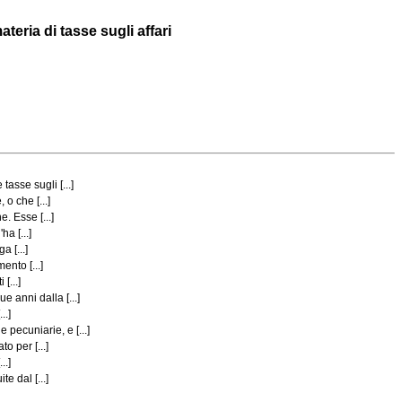
teria di tasse sugli affari
asse sugli [...]
o che [...]
. Esse [...]
a [...]
 [...]
ento [...]
[...]
 anni dalla [...]
..]
pecuniarie, e [...]
o per [...]
..]
e dal [...]