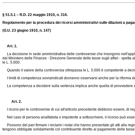
§ 51.5.1 – R.D. 22 maggio 1910, n. 316.
Regolamento per la procedura dei ricorsi amministrativi sulle dilazioni a pagame
(G.U. 23 giugno 1910, n. 147)
Art. 1.
La decisione in sede amministrativa delle controversie che insorgono nell'applicazi
dal Ministero delle Finanze - Direzione Generale delle tasse sugli affari - spetta a
le L. 5.000.
Quando il valore della controversia oltrepassa le L. 5.000 è competente a decide
I limiti di competenza sovraindicati dovranno osservarsi anche per la riforma dell
La competenza a decidere sulla vertenza implica anche quella di provvedere alla c
Art. 2.
I ricorsi per le controversie di cui all'articolo precedente debbono essere, di r
Nel caso di persona analfabeta o impotente a sottoscrivere, il ricorso può esser
Possono del pari firmare i reclami i notai che hanno presentato gli atti alla regi
tengono obbligate solidalmente col contribuente diretto al pagamento delle tasse