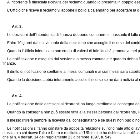
Al ricorrente è rilasciata ricevuta del reclamo quando lo presenta in doppio esemp
L'Ufficio che riceve il reclamo vi appone il bollo a calendario per accertare la 
Art. 3.
Le decisioni dell'Intendenza di finanza debbono contenere in riassunto il fatto che 
Entro 10 giorni dal ricevimento della decisione che accoglie il ricorso del contribu
Quando l'Ufficio interessato non creda di valersi di tale facoltà, promuove nel p
La notificazione è eseguita dal serviente o messo comunale e quando debba farsi 
finanze.
Il diritto di notificazione spettante ai messi comunali e ai commessi sarà stabilit
Quando la decisione abbia interamente accolto il ricorso se ne darà notizia al ric
Art. 4.
La notificazione delle decisioni ai ricorrenti ha luogo mediante la consegna della 
Quando la consegna non può essere fatta alla stessa persona dal ricorrente, l'avv
Il messo ritirerà sempre la ricevuta dal consegnatario e se questi non può o non
Le notificazioni si fanno constare da apposita relazione sull'originale atto di av
rilasciato a chi riceve l'atto e l'altro è restituito all'Ufficio che ha richiesta la 
che al n. 4 dell'art. 34 del
regolamento 23 dicembre 1897, n. 549
.