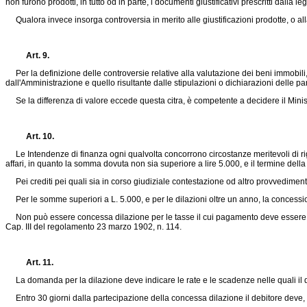
non furono prodotti, in tutto od in parte, i documenti giustificativi prescritti dalla 
Qualora invece insorga controversia in merito alle giustificazioni prodotte, o all
Art. 9.
Per la definizione delle controversie relative alla valutazione dei beni immobili, 
dall'Amministrazione e quello risultante dalle stipulazioni o dichiarazioni delle par
Se la differenza di valore eccede questa citra, è competente a decidere il Minis
Art. 10.
Le Intendenze di finanza ogni qualvolta concorrono circostanze meritevoli di rigu
affari, in quanto la somma dovuta non sia superiore a lire 5.000, e il termine de
Pei crediti pei quali sia in corso giudiziale contestazione od altro provvedimento
Per le somme superiori a L. 5.000, e per le dilazioni oltre un anno, la concessi
Non può essere concessa dilazione per le tasse il cui pagamento deve essere cont
Cap. III del
regolamento 23 marzo 1902, n. 114
.
Art. 11.
La domanda per la dilazione deve indicare le rate e le scadenze nelle quali il deb
Entro 30 giorni dalla partecipazione della concessa dilazione il debitore deve, so