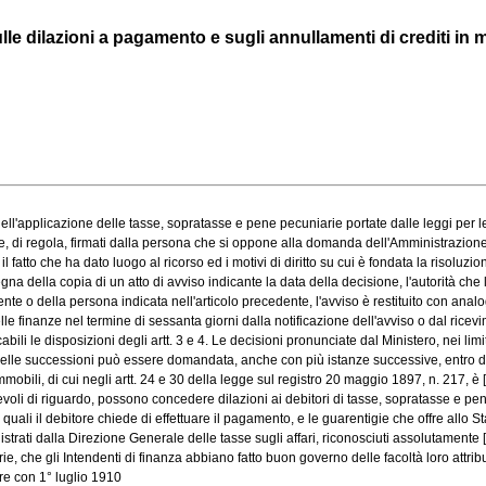
e dilazioni a pagamento e sugli annullamenti di crediti in ma
applicazione delle tasse, sopratasse e pene pecuniarie portate dalle leggi per le t
, di regola, firmati dalla persona che si oppone alla domanda dell'Amministrazione, 
to che ha dato luogo al ricorso ed i motivi di diritto su cui è fondata la risoluzione
della copia di un atto di avviso indicante la data della decisione, l'autorità che l'h
 della persona indicata nell'articolo precedente, l'avviso è restituito con analoga
finanze nel termine di sessanta giorni dalla notificazione dell'avviso o dal ricevim
i le disposizioni degli artt. 3 e 4. Le decisioni pronunciate dal Ministero, nei limiti 
elle successioni può essere domandata, anche con più istanze successive, entro due
bili, di cui negli artt. 24 e 30 della legge sul registro 20 maggio 1897, n. 217, è [.
i di riguardo, possono concedere dilazioni ai debitori di tasse, sopratasse e pene 
 il debitore chiede di effettuare il pagamento, e le guarentigie che offre allo Stat
trati dalla Direzione Generale delle tasse sugli affari, riconosciuti assolutamente [.
 che gli Intendenti di finanza abbiano fatto buon governo delle facoltà loro attribuit
e con 1° luglio 1910