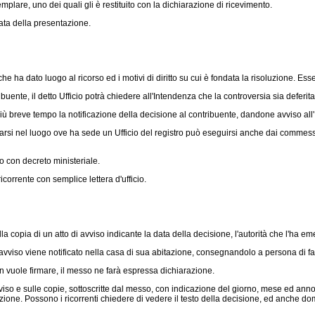
lare, uno dei quali gli è restituito con la dichiarazione di ricevimento.
data della presentazione.
ha dato luogo al ricorso ed i motivi di diritto su cui è fondata la risoluzione. Esse s
ente, il detto Ufficio potrà chiedere all'Intendenza che la controversia sia deferita 
iù breve tempo la notificazione della decisione al contribuente, dandone avviso all
nel luogo ove ha sede un Ufficio del registro può eseguirsi anche dai commessi adde
o con decreto ministeriale.
orrente con semplice lettera d'ufficio.
copia di un atto di avviso indicante la data della decisione, l'autorità che l'ha eme
iso viene notificato nella casa di sua abitazione, consegnandolo a persona di fami
 vuole firmare, il messo ne farà espressa dichiarazione.
viso e sulle copie, sottoscritte dal messo, con indicazione del giorno, mese ed anno
notificazione. Possono i ricorrenti chiedere di vedere il testo della decisione, ed anch