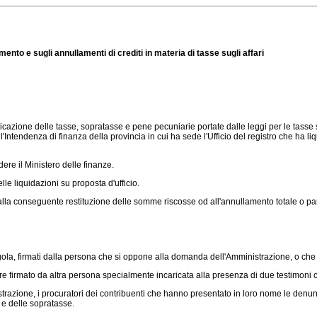
nto e sugli annullamenti di crediti in materia di tasse sugli affari
one delle tasse, sopratasse e pene pecuniarie portate dalle leggi per le tasse sugli 
ll'Intendenza di finanza della provincia in cui ha sede l'Ufficio del registro che ha 
re il Ministero delle finanze.
e liquidazioni su proposta d'ufficio.
onseguente restituzione delle somme riscosse od all'annullamento totale o parziale
egola, firmati dalla persona che si oppone alla domanda dell'Amministrazione, o che 
e firmato da altra persona specialmente incaricata alla presenza di due testimoni
strazione, i procuratori dei contribuenti che hanno presentato in loro nome le denunc
 e delle sopratasse.