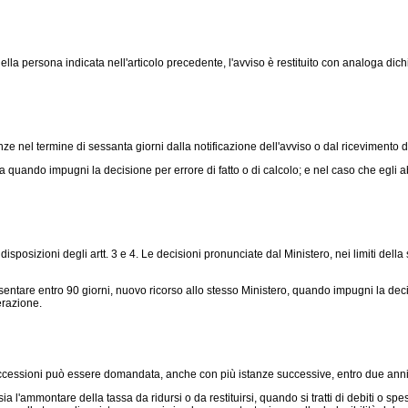
persona indicata nell'articolo precedente, l'avviso è restituito con analoga dichia
 nel termine di sessanta giorni dalla notificazione dell'avviso o dal ricevimento de
quando impugni la decisione per errore di fatto o di calcolo; e nel caso che egli ab
isposizioni degli artt. 3 e 4. Le decisioni pronunciate dal Ministero, nei limiti della
entare entro 90 giorni, nuovo ricorso allo stesso Ministero, quando impugni la decisi
erazione.
successioni può essere domandata, anche con più istanze successive, entro due ann
'ammontare della tassa da ridursi o da restituirsi, quando si tratti di debiti o spes