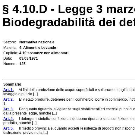
§ 4.10.D - Legge 3 marz
Biodegradabilità dei det
Settore:
Normativa nazionale
Materia:
4. Alimenti e bevande
Capitolo:
4.10 sostanze non alimentari
Data:
03/03/1971
Numero:
125
Sommario
Art. 1.
Ai fini della protezione delle acque superficiali e sotterranee dagli inquinam
lavaggio e pulizia [...]
Art. 2.
E' vietato produrre, detenere per il commercio, porre in commercio, introdurr
1.
Art. 3.
Per quanto riguarda la vigilanza sugli stabilimenti ed esercizi pubblici o
dalla presente legge, nonchè [...]
Art. 4.
I detergenti sintetici confezionati debbono riportare sulla confezione o su
prodotto, nonchè [...]
Art. 5.
Il medico provinciale, quando accerti l'esistenza di prodotti non rispondenti
distruzione, previo nulla [...]