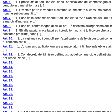
Art. 5.
1. Il prosciutto di San Daniele, dopo l'applicazione del contrassegno di c
venduto in tranci di forma e [...]
Art. 6.
1. E' vietato porre in vendita e comunque immettere al consumo prosciutto no
nonchè sui documenti [...]
Art. 7.
1. L'uso della denominazione "San Daniele" o "San Daniele del Friuli" e di
e marchi d'impresa, è [...]
Art. 8.
1. L'uso del contrassegno di cui all'art. 1 è riservato all'organismo abilita
Art. 9.
1. Gli allevatori, i macellatori ed i produttori, nonchè tutti coloro che, 
consumo prosciutti, sono [...]
Art. 10.
1. La vigilanza ed i controlli per l'applicazione delle disposizioni conten
di concerto con il [...]
Art. 11.
1. L'organismo abilitato fornisce ai macellatori il timbro indelebile e ai pro
[...]
Art. 12.
1. Con decreto del Ministro dell'industria, del commercio e dell'artigianato
per l'esecuzione [...]
Art. 13.
Art. 14.
Art. 15.
Art. 16.
Art. 17.
Art. 18.
Art. 19.
Art. 20.
Art. 21.
Art. 22.
Art. 23.