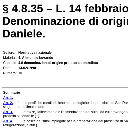
§ 4.8.35 – L. 14 febbraio
Denominazione di origin
Daniele.
Settore:
Normativa nazionale
Materia:
4. Alimenti e bevande
Capitolo:
4.8 denominazioni di origine protetta e controllata
Data:
14/02/1990
Numero:
30
Sommario
Art. 1.
Art. 2.
1. Le specifiche caratteristiche merceologiche del prosciutto di San Dan
stagionatura ultimata sono
Art. 3.
1. Le razze, l'allevamento e l'alimentazione dei suini, da cui provengono le
prodotto secondo le [...]
Art. 4.
1. Le cosce dei suini impiegate per la preparazione del prosciutto di Sa
refrigerazione, alcun [...]