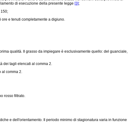
egolamento di esecuzione della presente legge
[3]
;
 150;
i ore e tenuti completamente a digiuno.
prima qualità. Il grasso da impiegare è esclusivamente quello: del guanciale,
à dei tagli elencati al comma 2.
o al comma 2.
 rosso filtrato.
iche e dell'orientamento. Il periodo minimo di stagionatura varia in funzione