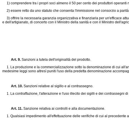
1) comprendere tra i propri soci almeno il 50 per cento dei produttori operanti ne
2) essere retto da uno statuto che consenta l'immissione nel consorzio a parità di d
3) offrire la necessaria garanzia organizzativa e finanziaria per un'efficace attu
e dell'artigianato, di concerto con il Ministro della sanità e con il Ministro dell'ag
Art. 9.
Sanzioni a tutela dell'originalità del prodotto.
1. La produzione e la commercializzazione sotto la denominazione di cui all'art. 1 
medesime leggi sono altresì puniti l'uso della predetta denominazione accompagnat
Art. 10.
Sanzioni relative al sigillo e al contrassegno.
1. La contraffazione, l'alterazione e l'uso illecito dei sigilli e dei contrassegni 
Art. 11.
Sanzione relativa ai controlli e alla documentazione.
1. Qualsiasi impedimento all'effettuazione delle verifiche di cui al precedente a