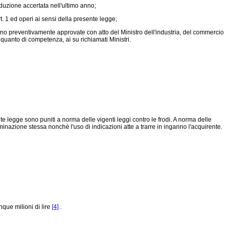
oduzione accertata nell'ultimo anno;
t. 1 ed operi ai sensi della presente legge;
sono preventivamente approvate con atto del Ministro dell'industria, del commercio
er quanto di competenza, ai su richiamati Ministri.
te legge sono puniti a norma delle vigenti leggi contro le frodi. A norma delle
azione stessa nonchè l'uso di indicazioni atte a trarre in inganno l'acquirente.
que milioni di lire
[4]
.