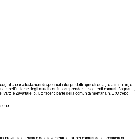
rafiche e attestazioni di specificità dei prodotti agricoli ed agro-alimentari, è
duata nell'insieme degli attuali confini comprendenti i seguenti comuni: Bagnaria,
rzi e Zavattarello, tutti facenti parte della comunità montana n. 1 (Oltrepò
zione.
lla provincia di Pavia e da allevamenti situati nei comuni della provincia di