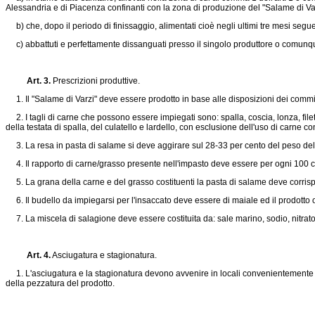
Alessandria e di Piacenza confinanti con la zona di produzione del "Salame di Var
b) che, dopo il periodo di finissaggio, alimentati cioè negli ultimi tre mesi seg
c) abbattuti e perfettamente dissanguati presso il singolo produttore o comunqu
Art. 3.
Prescrizioni produttive.
1. Il "Salame di Varzi" deve essere prodotto in base alle disposizioni dei commi
2. I tagli di carne che possono essere impiegati sono: spalla, coscia, lonza, fil
della testata di spalla, del culatello e lardello, con esclusione dell'uso di carn
3. La resa in pasta di salame si deve aggirare sul 28-33 per cento del peso dell'
4. Il rapporto di carne/grasso presente nell'impasto deve essere per ogni 100 
5. La grana della carne e del grasso costituenti la pasta di salame deve corrispo
6. Il budello da impiegarsi per l'insaccato deve essere di maiale ed il prodotto 
7. La miscela di salagione deve essere costituita da: sale marino, sodio, nitrato e/
Art. 4.
Asciugatura e stagionatura.
1. L'asciugatura e la stagionatura devono avvenire in locali convenientemente aer
della pezzatura del prodotto.