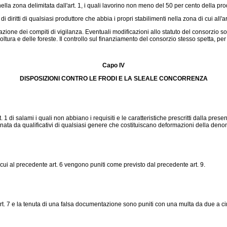
lla zona delimitata dall'art. 1, i quali lavorino non meno del 50 per cento della pr
iritti di qualsiasi produttore che abbia i propri stabilimenti nella zona di cui all'ar
azione dei compiti di vigilanza. Eventuali modificazioni allo statuto del consorzio 
ricoltura e delle foreste. Il controllo sul finanziamento del consorzio stesso spetta, p
Capo IV
DISPOSIZIONI CONTRO LE FRODI E LA SLEALE CONCORRENZA
di salami i quali non abbiano i requisiti e le caratteristiche prescritti dalla presen
a da qualificativi di qualsiasi genere che costituiscano deformazioni della denomin
di cui al precedente art. 6 vengono puniti come previsto dal precedente art. 9.
rt. 7 e la tenuta di una falsa documentazione sono puniti con una multa da due a cin