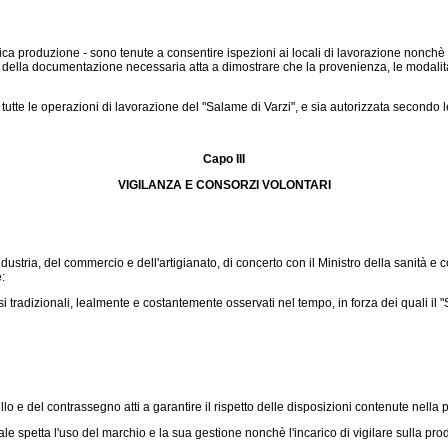
ca produzione - sono tenute a consentire ispezioni ai locali di lavorazione nonchè con
i e della documentazione necessaria atta a dimostrare che la provenienza, le modalità 
tte le operazioni di lavorazione del "Salame di Varzi", e sia autorizzata secondo le 
Capo III
VIGILANZA E CONSORZI VOLONTARI
ria, del commercio e dell'artigianato, di concerto con il Ministro della sanità e con
:
tradizionali, lealmente e costantemente osservati nel tempo, in forza dei quali il "S
lo e del contrassegno atti a garantire il rispetto delle disposizioni contenute nella
uale spetta l'uso del marchio e la sua gestione nonchè l'incarico di vigilare sulla p