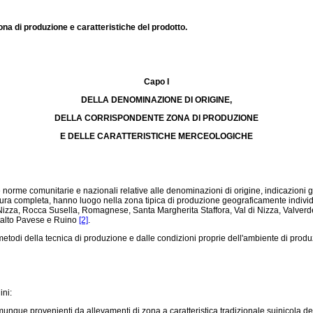
ona di produzione e caratteristiche del prodotto.
Capo I
DELLA DENOMINAZIONE DI ORIGINE,
DELLA CORRISPONDENTE ZONA DI PRODUZIONE
E DELLE CARATTERISTICHE MERCEOLOGICHE
rme comunitarie e nazionali relative alle denominazioni di origine, indicazioni geog
onatura completa, hanno luogo nella zona tipica di produzione geograficamente indivi
za, Rocca Susella, Romagnese, Santa Margherita Staffora, Val di Nizza, Valverde, Va
ntalto Pavese e Ruino
[2]
.
todi della tecnica di produzione e dalle condizioni proprie dell'ambiente di produ
ini:
omunque provenienti da allevamenti di zona a caratteristica tradizionale suinicola de