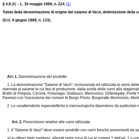
§ 4.8.31 – L. 30 maggio 1989, n. 224.
[1]
Tutela della denominazione di origine del salame di Varzi, delimitazione della z
(G.U. 9 giugno 1989, n. 133).
Art. 1.
Denominazione del prodotto.
1. La denominazione "Salame di Varzi", riconosciuta ed utilizzata ai sensi delle no
riservata al salame le cui fasi di produzione, dalla scelta delle carni alla stagi
Brallo di Pregola, Cecima, Fortunago, Godiasco, Menconico, Ontesegale, Ponte Niz
Pavese) con l'esclusione dei comuni di Borgo Priolo, Borgoratto Mormorolo, Mo
2. Le caratteristiche organolettiche e merceologiche dipendono da particolari me
Art. 2.
Prescrizione relative alle carni utilizzate.
1. Il "Salame di Varzi" deve essere prodotto con carni fresche provenienti da su
a) in ottimo stato sanitario, allevati nella zona di cui al comma 1 dell'art. 1 o c