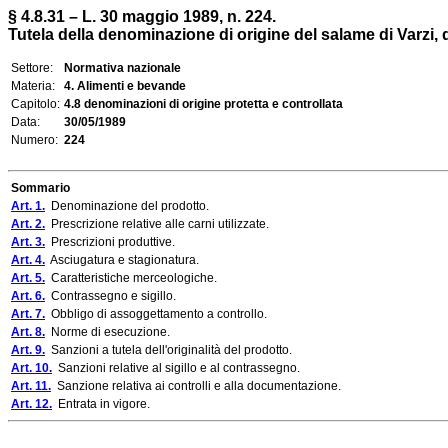
§ 4.8.31 – L. 30 maggio 1989, n. 224.
Tutela della denominazione di origine del salame di Varzi, 
Settore:
Normativa nazionale
Materia:
4. Alimenti e bevande
Capitolo:
4.8 denominazioni di origine protetta e controllata
Data:
30/05/1989
Numero:
224
Sommario
Art. 1.
Denominazione del prodotto.
Art. 2.
Prescrizione relative alle carni utilizzate.
Art. 3.
Prescrizioni produttive.
Art. 4.
Asciugatura e stagionatura.
Art. 5.
Caratteristiche merceologiche.
Art. 6.
Contrassegno e sigillo.
Art. 7.
Obbligo di assoggettamento a controllo.
Art. 8.
Norme di esecuzione.
Art. 9.
Sanzioni a tutela dell'originalità del prodotto.
Art. 10.
Sanzioni relative al sigillo e al contrassegno.
Art. 11.
Sanzione relativa ai controlli e alla documentazione.
Art. 12.
Entrata in vigore.