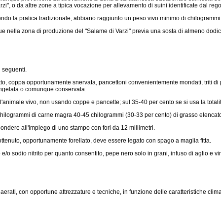
zi", o da altre zone a tipica vocazione per allevamento di suini identificate dal r
uendo la pratica tradizionale, abbiano raggiunto un peso vivo minimo di chilogrammi
e nella zona di produzione del "Salame di Varzi" previa una sosta di almeno dodic
 seguenti.
etto, coppa opportunamente snervata, pancettoni convenientemente mondati, triti di 
e congelata o comunque conservata.
animale vivo, non usando coppe e pancette; sul 35-40 per cento se si usa la totalit
chilogrammi di carne magra 40-45 chilogrammi (30-33 per cento) di grasso elencat
ndere all'impiego di uno stampo con fori da 12 millimetri.
ottenuto, opportunamente forellato, deve essere legato con spago a maglia fitta.
o sodio nitrito per quanto consentito, pepe nero solo in grani, infuso di aglio e vino
ati, con opportune attrezzature e tecniche, in funzione delle caratteristiche climat