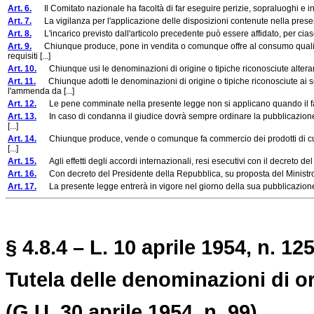
Art. 6.
Il Comitato nazionale ha facoltà di far eseguire perizie, sopraluoghi e indag
Art. 7.
La vigilanza per l'applicazione delle disposizioni contenute nella presente l
Art. 8.
L'incarico previsto dall'articolo precedente può essere affidato, per cias
Art. 9.
Chiunque produce, pone in vendita o comunque offre al consumo quali fo
requisiti [...]
Art. 10.
Chiunque usi le denominazioni di origine o tipiche riconosciute alteran
Art. 11.
Chiunque adotti le denominazioni di origine o tipiche riconosciute ai s
l'ammenda da [...]
Art. 12.
Le pene comminate nella presente legge non si applicano quando il fatt
Art. 13.
In caso di condanna il giudice dovrà sempre ordinare la pubblicazione de
[...]
Art. 14.
Chiunque produce, vende o comunque fa commercio dei prodotti di cui alla
[...]
Art. 15.
Agli effetti degli accordi internazionali, resi esecutivi con il decreto d
Art. 16.
Con decreto del Presidente della Repubblica, su proposta del Ministro per l'
Art. 17.
La presente legge entrerà in vigore nel giorno della sua pubblicazione 
§ 4.8.4 – L. 10 aprile 1954, n. 125
Tutela delle denominazioni di or
(G.U. 30 aprile 1954, n. 99).