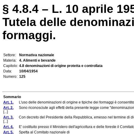
§ 4.8.4 – L. 10 aprile 19
Tutela delle denominazio
formaggi.
Settore:
Normativa nazionale
Materia:
4. Alimenti e bevande
Capitolo:
4.8 denominazioni di origine protetta e controllata
Data:
10/04/1954
Numero:
125
Sommario
Art. 1.
L'uso delle denominazioni di origine e tipiche dei formaggi è consentito 
Art. 2.
Sono riconosciute agli effetti della presente legge come "denominazioni d
[...]
Art. 3.
Con decreto del Presidente della Repubblica, emesso nel termine di diciott
[...]
Art. 4.
E' costituito presso il Ministero dell'agricoltura e delle foreste il Comita
Art. 5.
Spetta al Comitato nazionale di