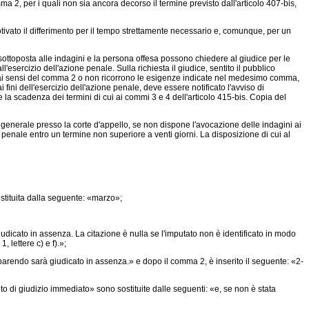
mma 2, per i quali non sia ancora decorso il termine previsto dall'articolo 407-bis,
otivato il differimento per il tempo strettamente necessario e, comunque, per un
 sottoposta alle indagini e la persona offesa possono chiedere al giudice per le
l'esercizio dell'azione penale. Sulla richiesta il giudice, sentito il pubblico
to ai sensi del comma 2 o non ricorrono le esigenze indicate nel medesimo comma,
fini dell'esercizio dell'azione penale, deve essere notificato l'avviso di
e la scadenza dei termini di cui ai commi 3 e 4 dell'articolo 415-bis. Copia del
e generale presso la corte d'appello, se non dispone l'avocazione delle indagini ai
 penale entro un termine non superiore a venti giorni. La disposizione di cui al
ostituita dalla seguente: «marzo»;
udicato in assenza. La citazione è nulla se l'imputato non è identificato in modo
 lettere c) e f).»;
mparendo sarà giudicato in assenza.» e dopo il comma 2, è inserito il seguente: «2-
to di giudizio immediato» sono sostituite dalle seguenti: «e, se non è stata