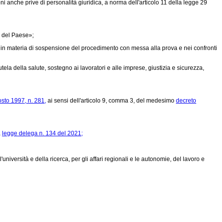
i anche prive di personalità giuridica, a norma dell'articolo 11 della
legge 29
a del Paese»;
 in materia di sospensione del procedimento con messa alla prova e nei confronti
utela della salute, sostegno ai lavoratori e alle imprese, giustizia e sicurezza,
osto 1997, n. 281,
ai sensi dell'articolo 9, comma 3, del medesimo
decreto
a
legge delega n. 134 del 2021;
niversità e della ricerca, per gli affari regionali e le autonomie, del lavoro e