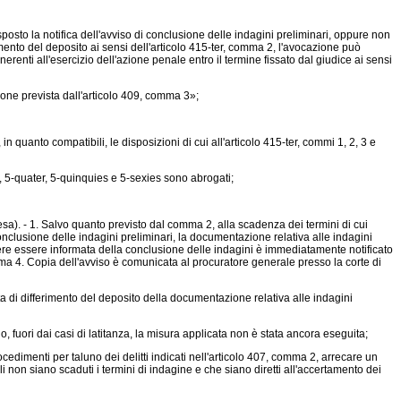
osto la notifica dell'avviso di conclusione delle indagini preliminari, oppure non
erimento del deposito ai sensi dell'articolo 415-ter, comma 2, l'avocazione può
erenti all'esercizio dell'azione penale entro il termine fissato dal giudice ai sensi
one prevista dall'articolo 409, comma 3»;
 quanto compatibili, le disposizioni di cui all'articolo 415-ter, commi 1, 2, 3 e
, 5-quater, 5-quinquies e 5-sexies sono abrogati;
esa). - 1. Salvo quanto previsto dal comma 2, alla scadenza dei termini di cui
conclusione delle indagini preliminari, la documentazione relativa alle indagini
olere essere informata della conclusione delle indagini è immediatamente notificato
mma 4. Copia dell'avviso è comunicata al procuratore generale presso la corte di
ta di differimento del deposito della documentazione relativa alle indagini
 fuori dai casi di latitanza, la misura applicata non è stata ancora eseguita;
dimenti per taluno dei delitti indicati nell'articolo 407, comma 2, arrecare un
li non siano scaduti i termini di indagine e che siano diretti all'accertamento dei