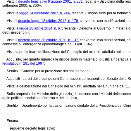
Visto il
decreto legislativo 8 giugno 2001, n. 231,
recante «Disciplina della resp
settembre 2000, n. 300»;
Vista la
legge 24 dicembre 2007, n. 244,
recante «Disposizioni per la formazion
Visto il
decreto-legge 18 ottobre 2012, n. 179,
convertito, con modificazioni, da
Vista la
legge 28 aprile 2014, n. 67,
recante «Deleghe al Governo in materia di 
degli irreperibili»;
Visto il
decreto-legge 28 ottobre 2020, n. 137,
convertito, con modificazioni, da
connesse all'emergenza epidemiologica da COVID-19»;
Vista la preliminare deliberazione del Consiglio dei ministri, adottata nella ri
Acquisito, per quanto riguarda le disposizioni in materia di giustizia riparativa, i
legislativo n. 281 del 1997;
Sentito il Garante per la protezione dei dati personali;
Acquisiti i pareri delle competenti Commissioni permanenti del Senato della Rep
Vista la deliberazione del Consiglio dei ministri, adottata nella riunione dell'1
Sulla proposta del Ministro della giustizia, di concerto con i Ministri dell'economia
delle politiche sociali, dell'interno e della difesa;
Sentito il Dipartimento per la trasformazione digitale della Presidenza del Consig
Emana
il seguente decreto legislativo: