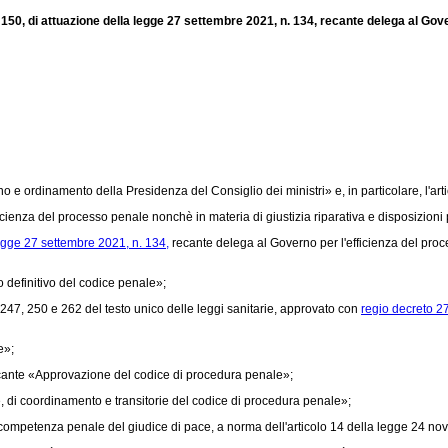
n. 150, di attuazione della legge 27 settembre 2021, n. 134, recante delega al Gov
no e ordinamento della Presidenza del Consiglio dei ministri» e, in particolare, l'art
ienza del processo penale nonchè in materia di giustizia riparativa e disposizioni per
egge 27 settembre 2021, n. 134,
recante delega al Governo per l'efficienza del proce
 definitivo del codice penale»;
 247, 250 e 262 del testo unico delle leggi sanitarie, approvato con
regio decreto 27
e»;
ante «Approvazione del codice di procedura penale»;
 di coordinamento e transitorie del codice di procedura penale»;
competenza penale del giudice di pace, a norma dell'articolo 14 della
legge 24 nov