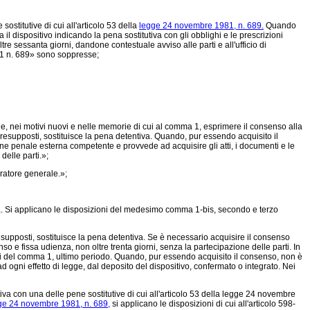
ostitutive di cui all'articolo 53 della
legge 24 novembre 1981, n. 689.
Quando
 il dispositivo indicando la pena sostitutiva con gli obblighi e le prescrizioni
e sessanta giorni, dandone contestuale avviso alle parti e all'ufficio di
1 n. 689»
sono soppresse;
e, nei motivi nuovi e nelle memorie di cui al comma 1, esprimere il consenso alla
 presupposti, sostituisce la pena detentiva. Quando, pur essendo acquisito il
one penale esterna competente e provvede ad acquisire gli atti, i documenti e le
delle parti.»;
uratore generale.»;
za. Si applicano le disposizioni del medesimo comma 1-bis, secondo e terzo
esupposti, sostituisce la pena detentiva. Se è necessario acquisire il consenso
so e fissa udienza, non oltre trenta giorni, senza la partecipazione delle parti. In
sensi del comma 1, ultimo periodo. Quando, pur essendo acquisito il consenso, non è
 ogni effetto di legge, dal deposito del dispositivo, confermato o integrato. Nei
 con una delle pene sostitutive di cui all'articolo 53 della
legge 24 novembre
ge 24 novembre 1981, n. 689,
si applicano le disposizioni di cui all'articolo 598-