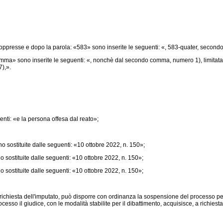
oppresse e dopo la parola: «583» sono inserite le seguenti: «, 583-quater, second
omma» sono inserite le seguenti: «, nonchè dal secondo comma, numero 1), limitata
7),».
enti: «e la persona offesa dal reato»;
o sostituite dalle seguenti: «10 ottobre 2022, n. 150»;
 sostituite dalle seguenti: «10 ottobre 2022, n. 150»;
 sostituite dalle seguenti: «10 ottobre 2022, n. 150»;
richiesta dell'imputato, può disporre con ordinanza la sospensione del processo per 
so il giudice, con le modalità stabilite per il dibattimento, acquisisce, a richiesta d