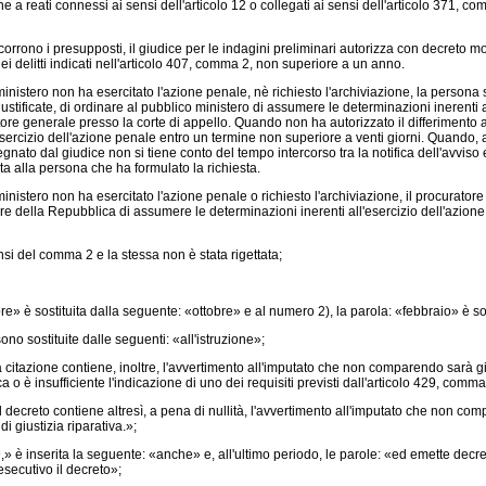
 a reati connessi ai sensi dell'articolo 12 o collegati ai sensi dell'articolo 371, co
corrono i presupposti, il giudice per le indagini preliminari autorizza con decreto m
 delitti indicati nell'articolo 407, comma 2, non superiore a un anno.
inistero non ha esercitato l'azione penale, nè richiesto l'archiviazione, la persona
iustificate, di ordinare al pubblico ministero di assumere le determinazioni inerenti al
ratore generale presso la corte di appello. Quando non ha autorizzato il differimen
sercizio dell'azione penale entro un termine non superiore a venti giorni. Quando, ai 
gnato dal giudice non si tiene conto del tempo intercorso tra la notifica dell'avviso 
ta alla persona che ha formulato la richiesta.
inistero non ha esercitato l'azione penale o richiesto l'archiviazione, il procurator
re della Repubblica di assumere le determinazioni inerenti all'esercizio dell'azione
nsi del comma 2 e la stessa non è stata rigettata;
re» è sostituita dalla seguente: «ottobre» e al numero 2), la parola: «febbraio» è s
ono sostituite dalle seguenti: «all'istruzione»;
 citazione contiene, inoltre, l'avvertimento all'imputato che non comparendo sarà gi
è insufficiente l'indicazione di uno dei requisiti previsti dall'articolo 429, comma 1,
l decreto contiene altresì, a pena di nullità, l'avvertimento all'imputato che non co
i giustizia riparativa.»;
» è inserita la seguente: «anche» e, all'ultimo periodo, le parole: «ed emette decre
secutivo il decreto»;