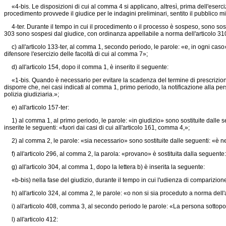
«4-bis. Le disposizioni di cui al comma 4 si applicano, altresì, prima dell'esercizi
procedimento provvede il giudice per le indagini preliminari, sentito il pubblico mi
4-ter. Durante il tempo in cui il procedimento o il processo è sospeso, sono sospesi
303 sono sospesi dal giudice, con ordinanza appellabile a norma dell'articolo 310
c) all'articolo 133-ter, al comma 1, secondo periodo, le parole: «e, in ogni caso»
difensore l'esercizio delle facoltà di cui al comma 7»;
d) all'articolo 154, dopo il comma 1, è inserito il seguente:
«1-bis. Quando è necessario per evitare la scadenza del termine di prescrizione de
disporre che, nei casi indicati al comma 1, primo periodo, la notificazione alla pe
polizia giudiziaria.»;
e) all'articolo 157-ter:
1) al comma 1, al primo periodo, le parole: «in giudizio» sono sostituite dalle seg
inserite le seguenti: «fuori dai casi di cui all'articolo 161, comma 4,»;
2) al comma 2, le parole: «sia necessario» sono sostituite dalle seguenti: «è neces
f) all'articolo 296, al comma 2, la parola: «provano» è sostituita dalla seguente
g) all'articolo 304, al comma 1, dopo la lettera b) è inserita la seguente:
«b-bis) nella fase del giudizio, durante il tempo in cui l'udienza di comparizione p
h) all'articolo 324, al comma 2, le parole: «o non si sia proceduto a norma del
i) all'articolo 408, comma 3, al secondo periodo le parole: «La persona sottoposta
l) all'articolo 412: