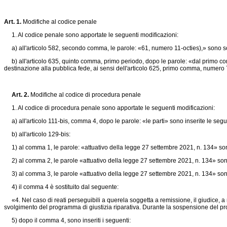
Art. 1.
Modifiche al codice penale
1. Al codice penale sono apportate le seguenti modificazioni:
a) all'articolo 582, secondo comma, le parole: «61, numero 11-octies),» sono s
b) all'articolo 635, quinto comma, primo periodo, dopo le parole: «dal primo c
destinazione alla pubblica fede, ai sensi dell'articolo 625, primo comma, numero 
Art. 2.
Modifiche al codice di procedura penale
1. Al codice di procedura penale sono apportate le seguenti modificazioni:
a) all'articolo 111-bis, comma 4, dopo le parole: «le parti» sono inserite le segu
b) all'articolo 129-bis:
1) al comma 1, le parole: «attuativo della
legge 27 settembre 2021, n. 134»
son
2) al comma 2, le parole «attuativo della
legge 27 settembre 2021, n. 134»
sono
3) al comma 3, le parole «attuativo della
legge 27 settembre 2021, n. 134»
sono
4) il comma 4 è sostituito dal seguente:
«4. Nel caso di reati perseguibili a querela soggetta a remissione, il giudice, a 
svolgimento del programma di giustizia riparativa. Durante la sospensione del proces
5) dopo il comma 4, sono inseriti i seguenti: