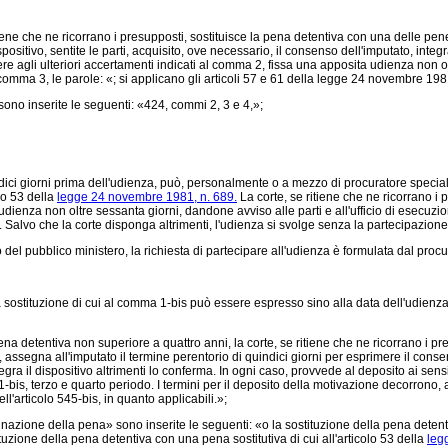
iene che ne ricorrano i presupposti, sostituisce la pena detentiva con una delle pene s
sitivo, sentite le parti, acquisito, ove necessario, il consenso dell'imputato, integra
agli ulteriori accertamenti indicati al comma 2, fissa una apposita udienza non oltr
mma 3, le parole: «; si applicano gli articoli 57 e 61 della
legge 24 novembre 198
 sono inserite le seguenti: «424, commi 2, 3 e 4,»;
dici giorni prima dell'udienza, può, personalmente o a mezzo di procuratore special
olo 53 della
legge 24 novembre 1981, n. 689.
La corte, se ritiene che ne ricorrano i
ienza non oltre sessanta giorni, dandone avviso alle parti e all'ufficio di esecuzi
. Salvo che la corte disponga altrimenti, l'udienza si svolge senza la partecipazione 
del pubblico ministero, la richiesta di partecipare all'udienza è formulata dal proc
la sostituzione di cui al comma 1-bis può essere espresso sino alla data dell'udien
 detentiva non superiore a quattro anni, la corte, se ritiene che ne ricorrano i pr
, assegna all'imputato il termine perentorio di quindici giorni per esprimere il consen
ntegra il dispositivo altrimenti lo conferma. In ogni caso, provvede al deposito ai 
is, terzo e quarto periodo. I termini per il deposito della motivazione decorrono, ad
ll'articolo 545-bis, in quanto applicabili.»;
zione della pena» sono inserite le seguenti: «o la sostituzione della pena detentiva
tuzione della pena detentiva con una pena sostitutiva di cui all'articolo 53 della
leg