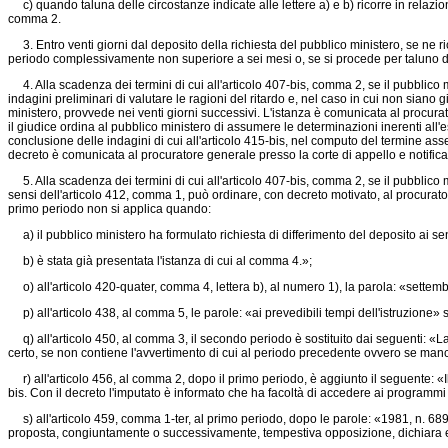
c) quando taluna delle circostanze indicate alle lettere a) e b) ricorre in relazione
comma 2.
3. Entro venti giorni dal deposito della richiesta del pubblico ministero, se ne ri
periodo complessivamente non superiore a sei mesi o, se si procede per taluno dei
4. Alla scadenza dei termini di cui all'articolo 407-bis, comma 2, se il pubblico m
indagini preliminari di valutare le ragioni del ritardo e, nel caso in cui non siano g
ministero, provvede nei venti giorni successivi. L'istanza è comunicata al procu
il giudice ordina al pubblico ministero di assumere le determinazioni inerenti all'e
conclusione delle indagini di cui all'articolo 415-bis, nel computo del termine asse
decreto è comunicata al procuratore generale presso la corte di appello e notifica
5. Alla scadenza dei termini di cui all'articolo 407-bis, comma 2, se il pubblico m
sensi dell'articolo 412, comma 1, può ordinare, con decreto motivato, al procurato
primo periodo non si applica quando:
a) il pubblico ministero ha formulato richiesta di differimento del deposito ai se
b) è stata già presentata l'istanza di cui al comma 4.»;
o) all'articolo 420-quater, comma 4, lettera b), al numero 1), la parola: «settemb
p) all'articolo 438, al comma 5, le parole: «ai prevedibili tempi dell'istruzione» s
q) all'articolo 450, al comma 3, il secondo periodo è sostituito dai seguenti: «La
certo, se non contiene l'avvertimento di cui al periodo precedente ovvero se manca o 
r) all'articolo 456, al comma 2, dopo il primo periodo, è aggiunto il seguente: «I
bis. Con il decreto l'imputato è informato che ha facoltà di accedere ai programmi d
s) all'articolo 459, comma 1-ter, al primo periodo, dopo le parole: «1981, n. 689,
proposta, congiuntamente o successivamente, tempestiva opposizione, dichiara e