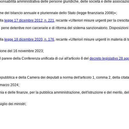
onsabilità amministrativa delle persone giuridiche, delle società e delle associazion
e del bilancio annuale e pluriennale dello Stato (legge finanziaria 2008)»;
lla
legge 17 dicembre 2012, n. 221,
recante «Ulteriori misure urgenti per la crescit
pene detentive non carcerarie e di riforma del sistema sanzionatorio. Disposizioni
lla
legge 18 dicembre 2020, n. 176,
recante «Ulteriori misure urgenti in materia di t
unione del 16 novembre 2023;
l parere della Conferenza unificata di cui all'articolo 8 del
decreto legislativo 28 ag
ubblica e della Camera dei deputati a norma dell'articolo 1, comma 2, della citat
1 marzo 2024;
 e delle finanze, per la pubblica amministrazione, dell'istruzione e del merito, dell'u
lio dei ministri;