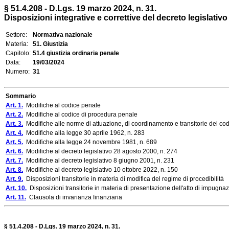
§ 51.4.208 - D.Lgs. 19 marzo 2024, n. 31.
Disposizioni integrative e correttive del decreto legislativo
Settore:
Normativa nazionale
Materia:
51. Giustizia
Capitolo:
51.4 giustizia ordinaria penale
Data:
19/03/2024
Numero:
31
Sommario
Art. 1.
Modifiche al codice penale
Art. 2.
Modifiche al codice di procedura penale
Art. 3.
Modifiche alle norme di attuazione, di coordinamento e transitorie del co
Art. 4.
Modifiche alla legge 30 aprile 1962, n. 283
Art. 5.
Modifiche alla legge 24 novembre 1981, n. 689
Art. 6.
Modifiche al decreto legislativo 28 agosto 2000, n. 274
Art. 7.
Modifiche al decreto legislativo 8 giugno 2001, n. 231
Art. 8.
Modifiche al decreto legislativo 10 ottobre 2022, n. 150
Art. 9.
Disposizioni transitorie in materia di modifica del regime di procedibilità
Art. 10.
Disposizioni transitorie in materia di presentazione dell'atto di impugna
Art. 11.
Clausola di invarianza finanziaria
§ 51.4.208 - D.Lgs. 19 marzo 2024, n. 31.