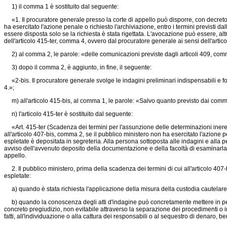
1) il comma 1 è sostituito dal seguente:
«1. Il procuratore generale presso la corte di appello può disporre, con decreto m
ha esercitato l'azione penale o richiesto l'archiviazione, entro i termini previsti d
essere disposta solo se la richiesta è stata rigettata. L'avocazione può essere, altr
dell'articolo 415-ter, comma 4, ovvero dal procuratore generale ai sensi dell'arti
2) al comma 2, le parole: «delle comunicazioni previste dagli articoli 409, comm
3) dopo il comma 2, è aggiunto, in fine, il seguente:
«2-bis. Il procuratore generale svolge le indagini preliminari indispensabili e form
4.»;
m) all'articolo 415-bis, al comma 1, le parole: «Salvo quanto previsto dai commi 
n) l'articolo 415-ter è sostituito dal seguente:
«Art. 415-ter (Scadenza dei termini per l'assunzione delle determinazioni inerenti 
all'articolo 407-bis, comma 2, se il pubblico ministero non ha esercitato l'azione p
espletate è depositata in segreteria. Alla persona sottoposta alle indagini e alla
avviso dell'avvenuto deposito della documentazione e della facoltà di esaminarla e
appello.
2. Il pubblico ministero, prima della scadenza dei termini di cui all'articolo 407-
espletate:
a) quando è stata richiesta l'applicazione della misura della custodia cautelare i
b) quando la conoscenza degli atti d'indagine può concretamente mettere in pericol
concreto pregiudizio, non evitabile attraverso la separazione dei procedimenti o in a
fatti, all'individuazione o alla cattura dei responsabili o al sequestro di denaro, beni