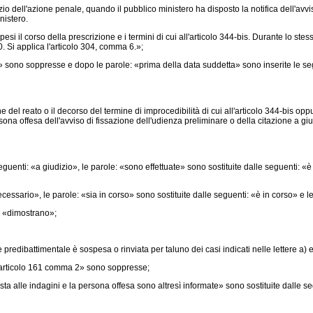
o dell'azione penale, quando il pubblico ministero ha disposto la notifica dell'avviso 
nistero.
 il corso della prescrizione e i termini di cui all'articolo 344-bis. Durante lo stess
. Si applica l'articolo 304, comma 6.»;
 sono soppresse e dopo le parole: «prima della data suddetta» sono inserite le segu
l reato o il decorso del termine di improcedibilità di cui all'articolo 344-bis oppu
rsona offesa dell'avviso di fissazione dell'udienza preliminare o della citazione a gi
uenti: «a giudizio», le parole: «sono effettuate» sono sostituite dalle seguenti: «è
sario», le parole: «sia in corso» sono sostituite dalle seguenti: «è in corso» e le p
: «dimostrano»;
redibattimentale è sospesa o rinviata per taluno dei casi indicati nelle lettere a) e
l'articolo 161 comma 2» sono soppresse;
 alle indagini e la persona offesa sono altresì informate» sono sostituite dalle se