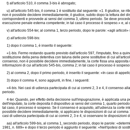
t) all'articolo 510, il comma 3-bis è abrogato;
u) all'articolo 545-bis, il comma 1 è sostituito dal seguente: «1. Il giudice, se rit
non è possibile decidere immediatamente, il giudice, subito dopo la lettura del dispo
corrispondenti e provvede ai sensi del comma 3, ultimo periodo. Se deve procedere 
esecuzione penale esterna competente; in tal caso il processo è sospeso.» e, al co
v) all'articolo 554-ter, al comma 1, terzo periodo, dopo le parole: «agli articoli»
z) all'articolo 598-bis:
1) dopo il comma 1, è inserito il seguente:
«1-bis. Fermo restando quanto previsto dall'articolo 597, l'imputato, fino a quin
sostituzione della pena detentiva con taluna delle pene sostitutive di cui all'artic
consenso, non è possibile decidere immediatamente, la corte fissa una apposita ud
informazioni di cui all'articolo 545-bis, comma 2; in tal caso il processo è sospeso
2) al comma 2, dopo il primo periodo, è inserito il seguente: «In caso di appello 
3) dopo il comma 4, sono aggiunti, in fine, i seguenti:
«4-bis. Nei casi di udienza partecipata di cui ai commi 2, 3 e 4, il consenso al
periodo.
4-ter. Quando, per effetto della decisione sull'impugnazione, è applicata una pena
dell'imputato, la corte deposita il dispositivo ai sensi del comma 1, quarto periodo
tal caso, il processo è sospeso. Se il consenso è acquisito, all'udienza la corte i
possibile decidere immediatamente, si applicano le disposizioni di cui al comma 1-b
casi di udienza partecipata di cui ai commi 2, 3 e 4, si osservano le disposizioni de
aa) all'articolo 599-bis, al comma 1, secondo periodo, dopo le parole: «determina
1981, n. 689»
e dopo il terzo periodo è aggiunto il seguente: «Nell'ipotesi di sosti