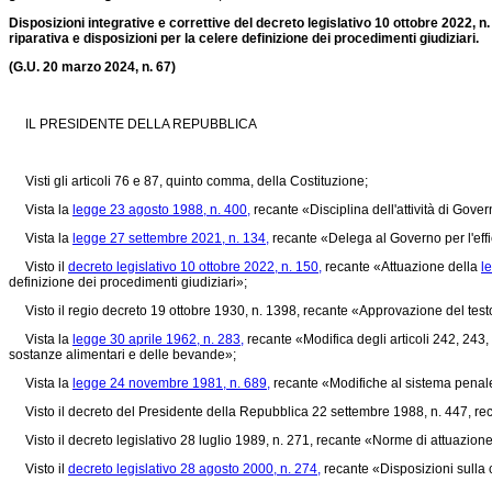
Disposizioni integrative e correttive del decreto legislativo 10 ottobre 2022, 
riparativa e disposizioni per la celere definizione dei procedimenti giudiziari.
(G.U. 20 marzo 2024, n. 67)
IL PRESIDENTE DELLA REPUBBLICA
Visti gli articoli 76 e 87, quinto comma, della Costituzione;
Vista la
legge 23 agosto 1988, n. 400,
recante «Disciplina dell'attività di Gover
Vista la
legge 27 settembre 2021, n. 134,
recante «Delega al Governo per l'effic
Visto il
decreto legislativo 10 ottobre 2022, n. 150,
recante «Attuazione della
l
definizione dei procedimenti giudiziari»;
Visto il
regio decreto 19 ottobre 1930, n. 1398,
recante «Approvazione del testo
Vista la
legge 30 aprile 1962, n. 283,
recante «Modifica degli articoli 242, 243,
sostanze alimentari e delle bevande»;
Vista la
legge 24 novembre 1981, n. 689,
recante «Modifiche al sistema penal
Visto il
decreto del Presidente della Repubblica 22 settembre 1988, n. 447,
rec
Visto il
decreto legislativo 28 luglio 1989, n. 271,
recante «Norme di attuazione,
Visto il
decreto legislativo 28 agosto 2000, n. 274,
recante «Disposizioni sulla 