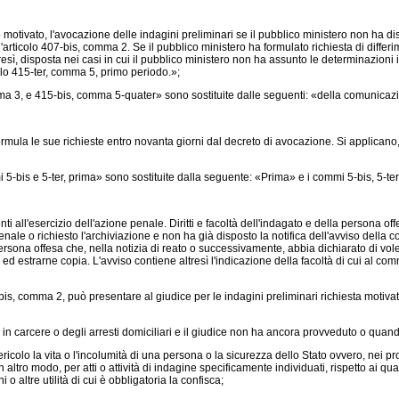
otivato, l'avocazione delle indagini preliminari se il pubblico ministero non ha disp
all'articolo 407-bis, comma 2. Se il pubblico ministero ha formulato richiesta di diff
esì, disposta nei casi in cui il pubblico ministero non ha assunto le determinazioni in
colo 415-ter, comma 5, primo periodo.»;
a 3, e 415-bis, comma 5-quater» sono sostituite dalle seguenti: «della comunicazi
ula le sue richieste entro novanta giorni dal decreto di avocazione. Si applicano, in
5-bis e 5-ter, prima» sono sostituite dalla seguente: «Prima» e i commi 5-bis, 5-ter
all'esercizio dell'azione penale. Diritti e facoltà dell'indagato e della persona off
enale o richiesto l'archiviazione e non ha già disposto la notifica dell'avviso della 
 persona offesa che, nella notizia di reato o successivamente, abbia dichiarato di v
d estrarne copia. L'avviso contiene altresì l'indicazione della facoltà di cui al co
bis, comma 2, può presentare al giudice per le indagini preliminari richiesta motiva
n carcere o degli arresti domiciliari e il giudice non ha ancora provveduto o quando,
o la vita o l'incolumità di una persona o la sicurezza dello Stato ovvero, nei proce
ltro modo, per atti o attività di indagine specificamente individuati, rispetto ai qua
 o altre utilità di cui è obbligatoria la confisca;