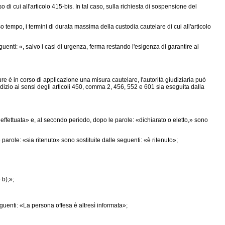
di cui all'articolo 415-bis. In tal caso, sulla richiesta di sospensione del
o tempo, i termini di durata massima della custodia cautelare di cui all'articolo
enti: «, salvo i casi di urgenza, ferma restando l'esigenza di garantire al
re è in corso di applicazione una misura cautelare, l'autorità giudiziaria può
udizio ai sensi degli articoli 450, comma 2, 456, 552 e 601 sia eseguita dalla
 effettuata» e, al secondo periodo, dopo le parole: «dichiarato o eletto,» sono
arole: «sia ritenuto» sono sostituite dalle seguenti: «è ritenuto»;
 b);»;
guenti: «La persona offesa è altresì informata»;