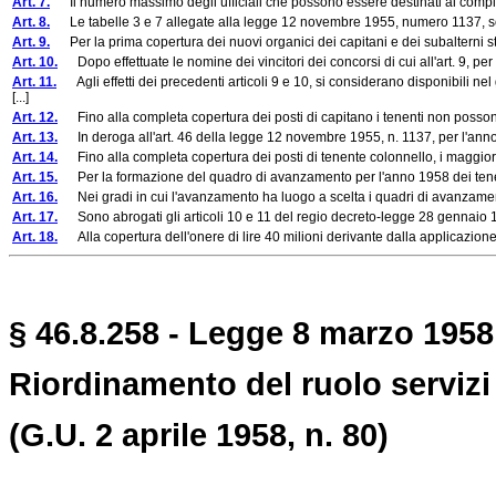
Art. 7.
Il numero massimo degli ufficiali che possono essere destinati ai compiti spe
Art. 8.
Le tabelle 3 e 7 allegate alla legge 12 novembre 1955, numero 1137, sono mo
Art. 9.
Per la prima copertura dei nuovi organici dei capitani e dei subalterni stabili
Art. 10.
Dopo effettuate le nomine dei vincitori dei concorsi di cui all'art. 9, per 
Art. 11.
Agli effetti dei precedenti articoli 9 e 10, si considerano disponibili n
[...]
Art. 12.
Fino alla completa copertura dei posti di capitano i tenenti non posson
Art. 13.
In deroga all'art. 46 della legge 12 novembre 1955, n. 1137, per l'anno 1
Art. 14.
Fino alla completa copertura dei posti di tenente colonnello, i maggio
Art. 15.
Per la formazione del quadro di avanzamento per l'anno 1958 dei tenenti co
Art. 16.
Nei gradi in cui l'avanzamento ha luogo a scelta i quadri di avanzamento es
Art. 17.
Sono abrogati gli articoli 10 e 11 del regio decreto-legge 28 gennaio 193
Art. 18.
Alla copertura dell'onere di lire 40 milioni derivante dalla applicazione
§ 46.8.258 - Legge 8 marzo 1958,
Riordinamento del ruolo servizi 
(G.U. 2 aprile 1958, n. 80)