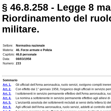
§ 46.8.258 - Legge 8 ma
Riordinamento del ruolo
militare.
Settore:
Normativa nazionale
Materia:
46. Forze armate e Polizia
Capitolo:
46.8 personale
Data:
08/03/1958
Numero:
233
Sommario
Art. 1.
Gli ufficiali dell'Arma aeronautica, ruolo servizi, svolgono compiti inerenti 
Art. 2.
Con effetto dal 1° gennaio 1958, l'organico degli ufficiali in servizio per
Art. 3.
I sottotenenti in servizio permanente effettivo dell'Arma aeronautica, ruolo
Art. 4.
La nomina a sottotenente in servizio permanente effettivo agli allievi di cui al
Art. 5.
L'anzianità assoluta dei sottotenenti reclutati ai sensi della lettera b) del
Art. 6.
Agli ufficiali dell'Arma aeronautica, ruolo servizi, addetti al controllo della