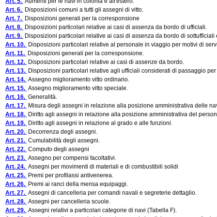
Art. 5.
Aumenti per le navi in colonia e all'estero.
Art. 6.
Disposizioni comuni a tutti gli assegni di vitto.
Art. 7.
Disposizioni generali per la corresponsione
Art. 8.
Disposizioni particolari relative ai casi di assenza da bordo di ufficiali.
Art. 9.
Disposizioni particolari relative ai casi di assenza da bordo di sottufficiali 
Art. 10.
Disposizioni particolari relative al personale in viaggio per motivi di serv
Art. 11.
Disposizioni generali per la corresponsione.
Art. 12.
Disposizioni particolari relative ai casi di assenze da bordo.
Art. 13.
Disposizioni particolari relative agli ufficiali considerati di passaggio pe
Art. 14.
Assegno miglioramento vitto ordinario.
Art. 15.
Assegno miglioramento vitto speciale.
Art. 16.
Generalità.
Art. 17.
Misura degli assegni in relazione alla posizione amministrativa delle nav
Art. 18.
Diritto agli assegni in relazione alla posizione amministrativa del perso
Art. 19.
Diritto agli assegni in relazione al grado e alle funzioni.
Art. 20.
Decorrenza degli assegni.
Art. 21.
Cumulabilità degli assegni.
Art. 22.
Computo degli assegni
Art. 23.
Assegno per compensi facoltativi.
Art. 24.
Assegni per movimenti di materiali e di combustibili solidi
Art. 25.
Premi per profilassi antivenerea.
Art. 26.
Premi ai ranci della mensa equipaggi.
Art. 27.
Assegni di cancelleria per comandi navali e segreterie dettaglio.
Art. 28.
Assegni per cancelleria scuole.
Art. 29.
Assegni relativi a particolari categorie di navi (Tabella F).