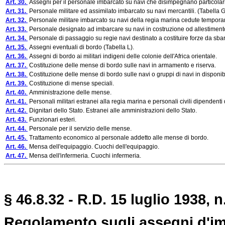
Art. 30.
Assegni per il personale imbarcato su navi che disimpegnano particolari se
Art. 31.
Personale militare ed assimilato imbarcato su navi mercantili. (Tabella G,
Art. 32.
Personale militare imbarcato su navi della regia marina cedute temporan
Art. 33.
Personale designato ad imbarcare su navi in costruzione od allestimento
Art. 34.
Personale di passaggio su regie navi destinato a costituire forze da sbar
Art. 35.
Assegni eventuali di bordo (Tabella L).
Art. 36.
Assegni di bordo ai militari indigeni delle colonie dell'Africa orientale.
Art. 37.
Costituzione delle mense di bordo sulle navi in armamento e riserva.
Art. 38.
Costituzione delle mense di bordo sulle navi o gruppi di navi in disponibil
Art. 39.
Costituzione di mense speciali.
Art. 40.
Amministrazione delle mense.
Art. 41.
Personali militari estranei alla regia marina e personali civili dipendenti
Art. 42.
Dignitari dello Stato. Estranei alle amministrazioni dello Stato.
Art. 43.
Funzionari esteri.
Art. 44.
Personale per il servizio delle mense.
Art. 45.
Trattamento economico al personale addetto alle mense di bordo.
Art. 46.
Mensa dell'equipaggio. Cuochi dell'equipaggio.
Art. 47.
Mensa dell'infermeria. Cuochi infermeria.
§ 46.8.32 - R.D. 15 luglio 1938, n
Regolamento sugli assegni d'imb