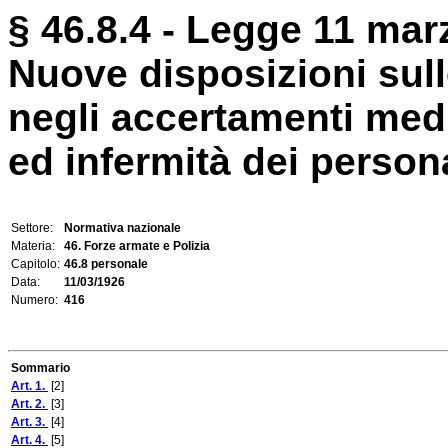
§ 46.8.4 - Legge 11 mar
Nuove disposizioni sul
negli accertamenti medic
ed infermità dei personal
Settore:
Normativa nazionale
Materia:
46. Forze armate e Polizia
Capitolo:
46.8 personale
Data:
11/03/1926
Numero:
416
Sommario
Art. 1.
[2]
Art. 2.
[3]
Art. 3.
[4]
Art. 4.
[5]