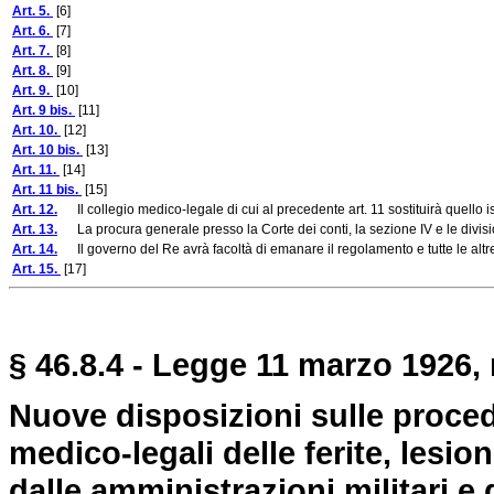
Art. 5.
[6]
Art. 6.
[7]
Art. 7.
[8]
Art. 8.
[9]
Art. 9.
[10]
Art. 9 bis.
[11]
Art. 10.
[12]
Art. 10 bis.
[13]
Art. 11.
[14]
Art. 11 bis.
[15]
Art. 12.
Il collegio medico-legale di cui al precedente art. 11 sostituirà quello is
Art. 13.
La procura generale presso la Corte dei conti, la sezione IV e le division
Art. 14.
Il governo del Re avrà facoltà di emanare il regolamento e tutte le altr
Art. 15.
[17]
§ 46.8.4 - Legge 11 marzo 1926, 
Nuove disposizioni sulle proced
medico-legali delle ferite, lesio
dalle amministrazioni militari e 