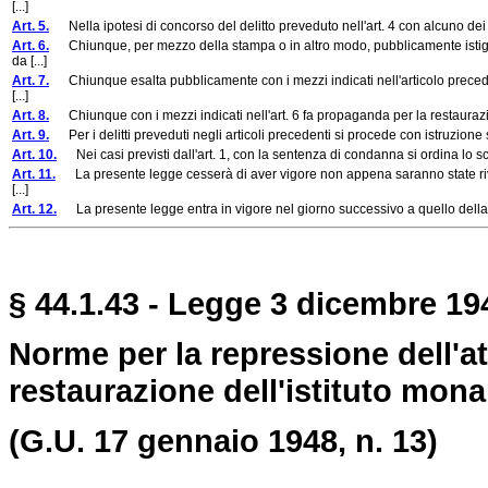
[...]
Art. 5.
Nella ipotesi di concorso del delitto preveduto nell'art. 4 con alcuno dei delit
Art. 6.
Chiunque, per mezzo della stampa o in altro modo, pubblicamente istiga a 
da [...]
Art. 7.
Chiunque esalta pubblicamente con i mezzi indicati nell'articolo precede
[...]
Art. 8.
Chiunque con i mezzi indicati nell'art. 6 fa propaganda per la restaurazi
Art. 9.
Per i delitti preveduti negli articoli precedenti si procede con istruzione
Art. 10.
Nei casi previsti dall'art. 1, con la sentenza di condanna si ordina lo s
Art. 11.
La presente legge cesserà di aver vigore non appena saranno state rivedu
[...]
Art. 12.
La presente legge entra in vigore nel giorno successivo a quello della 
§ 44.1.43 - Legge 3 dicembre 19
Norme per la repressione dell'atti
restaurazione dell'istituto mona
(G.U. 17 gennaio 1948, n. 13)