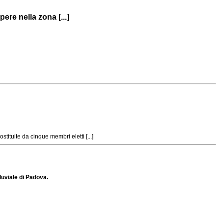
ere nella zona [...]
ituite da cinque membri eletti [...]
fluviale di Padova.