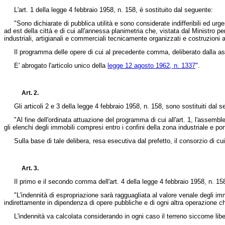
L'art. 1 della
legge 4 febbraio 1958, n. 158
, è sostituito dal seguente:
"Sono dichiarate di pubblica utilità e sono considerate indifferibili ed urgenti
ad est della città e di cui all'annessa planimetria che, vistata dal Ministro pe
industriali, artigianali e commerciali tecnicamente organizzati e costruzioni
Il programma delle opere di cui al precedente comma, deliberato dalla assem
E' abrogato l'articolo unico della
legge 12 agosto 1962, n. 1337
".
Art. 2.
Gli articoli 2 e 3 della
legge 4 febbraio 1958, n. 158
, sono sostituiti dal 
"Al fine dell'ordinata attuazione del programma di cui all'art. 1, l'assemble
gli elenchi degli immobili compresi entro i confini della zona industriale e por
Sulla base di tale delibera, resa esecutiva dal prefetto, il consorzio di cu
Art. 3.
Il primo e il secondo comma dell'art. 4 della
legge 4 febbraio 1958, n. 15
"L'indennità di espropriazione sarà ragguagliata al valore venale degli immobi
indirettamente in dipendenza di opere pubbliche e di ogni altra operazione ch
L'indennità va calcolata considerando in ogni caso il terreno siccome libero 