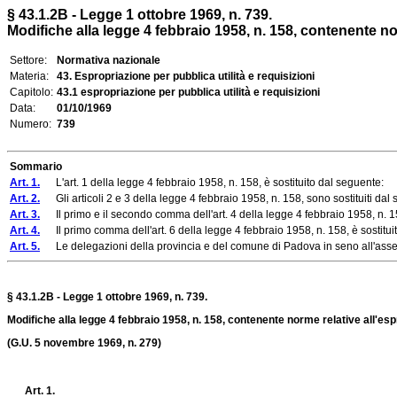
§ 43.1.2B - Legge 1 ottobre 1969, n. 739.
Modifiche alla legge 4 febbraio 1958, n. 158, contenente norm
Settore:
Normativa nazionale
Materia:
43. Espropriazione per pubblica utilità e requisizioni
Capitolo:
43.1 espropriazione per pubblica utilità e requisizioni
Data:
01/10/1969
Numero:
739
Sommario
Art. 1.
L'art. 1 della legge 4 febbraio 1958, n. 158, è sostituito dal seguente:
Art. 2.
Gli articoli 2 e 3 della legge 4 febbraio 1958, n. 158, sono sostituiti dal
Art. 3.
Il primo e il secondo comma dell'art. 4 della legge 4 febbraio 1958, n. 158
Art. 4.
Il primo comma dell'art. 6 della legge 4 febbraio 1958, n. 158, è sostitui
Art. 5.
Le delegazioni della provincia e del comune di Padova in seno all'assemblea
§ 43.1.2B - Legge 1 ottobre 1969, n. 739.
Modifiche alla legge 4 febbraio 1958, n. 158, contenente norme relative all'espro
(G.U. 5 novembre 1969, n. 279)
Art. 1.