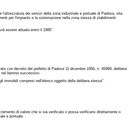
e l'attrezzatura dei servizi della zona industriale e portuale di Padova, sita
orrenti per l'impianto e la sistemazione nella zona stessa di stabilimenti
rà essere attuato entro il 1985".
rovato con decreto del prefetto di Padova 11 dicembre 1956, n. 45999, delibera
ne nel biennio successivo.
li immobili compresi nell'elenco oggetto della delibera stessa".
cremento di valore che si sia verificato o possa verificarsi direttamente o
ale e portuale.