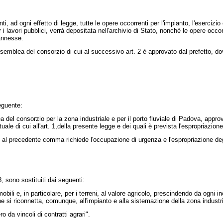
, ad ogni effetto di legge, tutte le opere occorrenti per l'impianto, l'esercizio 
r i lavori pubblici, verrà depositata nell'archivio di Stato, nonchè le opere occ
 annesse.
blea del consorzio di cui al successivo art. 2 è approvato dal prefetto, dov
seguente:
a del consorzio per la zona industriale e per il porto fluviale di Padova, app
tuale di cui all'art. 1,della presente legge e dei quali è prevista l'espropriazio
i al precedente comma richiede l'occupazione di urgenza e l'espropriazione deg
8
, sono sostituiti dai seguenti:
li e, in particolare, per i terreni, al valore agricolo, prescindendo da ogni in
e si riconnetta, comunque, all'impianto e alla sistemazione della zona industri
da vincoli di contratti agrari".