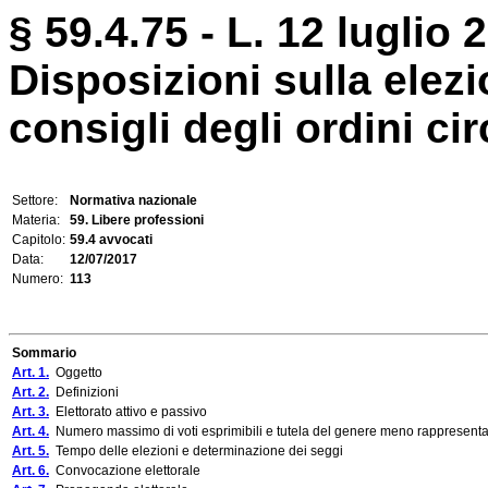
§ 59.4.75 - L. 12 luglio 
Disposizioni sulla elez
consigli degli ordini cir
Settore:
Normativa nazionale
Materia:
59. Libere professioni
Capitolo:
59.4 avvocati
Data:
12/07/2017
Numero:
113
Sommario
Art. 1.
Oggetto
Art. 2.
Definizioni
Art. 3.
Elettorato attivo e passivo
Art. 4.
Numero massimo di voti esprimibili e tutela del genere meno rappresenta
Art. 5.
Tempo delle elezioni e determinazione dei seggi
Art. 6.
Convocazione elettorale