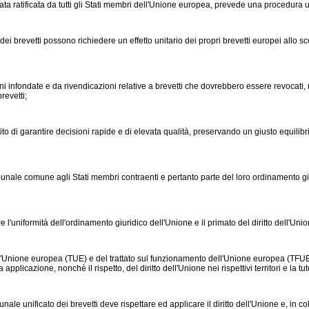
cata da tutti gli Stati membri dell'Unione europea, prevede una procedura unica pe
ari dei brevetti possono richiedere un effetto unitario dei propri brevetti europei allo
nfondate e da rivendicazioni relative a brevetti che dovrebbero essere revocati, nonc
revetti;
rantire decisioni rapide e di elevata qualità, preservando un giusto equilibrio tra g
le comune agli Stati membri contraenti e pertanto parte del loro ordinamento giu
iformità dell'ordinamento giuridico dell'Unione e il primato del diritto dell'Uni
Unione europea (TUE) e del trattato sul funzionamento dell'Unione europea (TFUE), 
applicazione, nonchè il rispetto, del diritto dell'Unione nei rispettivi territori e la tute
nificato dei brevetti deve rispettare ed applicare il diritto dell'Unione e, in col