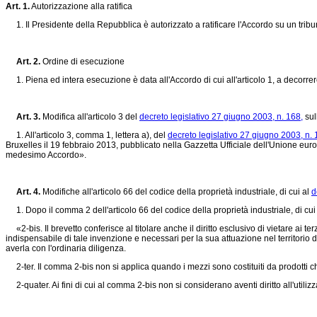
Art. 1.
Autorizzazione alla ratifica
1. Il Presidente della Repubblica è autorizzato a ratificare l'Accordo su un tribuna
Art. 2.
Ordine di esecuzione
1. Piena ed intera esecuzione è data all'Accordo di cui all'articolo 1, a decorrere
Art. 3.
Modifica all'articolo 3 del
decreto legislativo 27 giugno 2003, n. 168,
sul
1. All'articolo 3, comma 1, lettera a), del
decreto legislativo 27 giugno 2003, n. 
Bruxelles il 19 febbraio 2013, pubblicato nella Gazzetta Ufficiale dell'Unione europ
medesimo Accordo».
Art. 4.
Modifiche all'articolo 66 del codice della proprietà industriale, di cui al
d
1. Dopo il comma 2 dell'articolo 66 del codice della proprietà industriale, di cui
«2-bis. Il brevetto conferisce al titolare anche il diritto esclusivo di vietare ai terz
indispensabile di tale invenzione e necessari per la sua attuazione nel territorio d
averla con l'ordinaria diligenza.
2-ter. Il comma 2-bis non si applica quando i mezzi sono costituiti da prodotti ch
2-quater. Ai fini di cui al comma 2-bis non si considerano aventi diritto all'utilizz