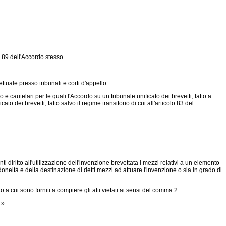
o 89 dell'Accordo stesso.
ttuale presso tribunali e corti d'appello
 e cautelari per le quali l'Accordo su un tribunale unificato dei brevetti, fatto a
dei brevetti, fatto salvo il regime transitorio di cui all'articolo 83 del
enti diritto all'utilizzazione dell'invenzione brevettata i mezzi relativi a un elemento
doneità e della destinazione di detti mezzi ad attuare l'invenzione o sia in grado di
 cui sono forniti a compiere gli atti vietati ai sensi del comma 2.
1».