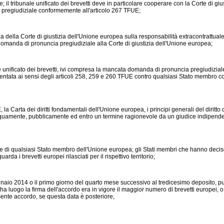
e; il tribunale unificato dei brevetti deve in particolare cooperare con la Corte di giu
pregiudiziale conformemente all'articolo 267 TFUE;
la Corte di giustizia dell'Unione europea sulla responsabilità extracontrattuale, 
 domanda di pronuncia pregiudiziale alla Corte di giustizia dell'Unione europea;
ificato dei brevetti, ivi compresa la mancata domanda di pronuncia pregiudiziale a
tata ai sensi degli articoli 258, 259 e 260 TFUE contro qualsiasi Stato membro contra
rta dei diritti fondamentali dell'Unione europea, i principi generali del diritto del
a equamente, pubblicamente ed entro un termine ragionevole da un giudice indipenden
alsiasi Stato membro dell'Unione europea; gli Stati membri che hanno deciso di n
a i brevetti europei rilasciati per il rispettivo territorio;
014 o il primo giorno del quarto mese successivo al tredicesimo deposito, purchè
ui ha luogo la firma dell'accordo era in vigore il maggior numero di brevetti europei, 
resente accordo, se questa data è posteriore,