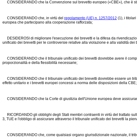
CONSIDERANDO che la Convenzione sul brevetto europeo («CBE»), che è stata ratifi
CONSIDERANDO che, in virtù del
regolamento (UE) n. 1257/2012
(1), i titol
europea che partecipano alla cooperazione rafforzata;
DESIDEROSI di migliorare l'esecuzione dei brevetti e la difesa da rivendicazioni i
unificato dei brevetti per le controversie relative alla violazione e alla validità dei b
CONSIDERANDO che il tribunale unificato dei brevetti dovrebbe avere il compito di ga
proporzionalità e della flessibilità necessarie;
CONSIDERANDO che il tribunale unificato dei brevetti dovrebbe essere un tribuna
effetto unitario e i brevetti europei concessi a norma delle disposizioni della CBE;
CONSIDERANDO che la Corte di giustizia dell'Unione europea deve assicurare l'un
RICORDANDO gli obblighi degli Stati membri contraenti in virtù del trattato sull'
3, TUE e l'obbligo di assicurare attraverso il tribunale unificato dei brevetti la piena 
CONSIDERANDO che, come qualsiasi organo giurisdizionale nazionale, il tribunale u