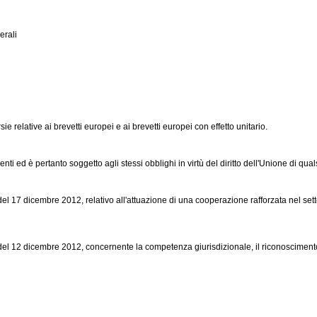
rali
e relative ai brevetti europei e ai brevetti europei con effetto unitario.
ti ed è pertanto soggetto agli stessi obblighi in virtù del diritto dell'Unione di qua
 17 dicembre 2012, relativo all'attuazione di una cooperazione rafforzata nel setto
el 12 dicembre 2012, concernente la competenza giurisdizionale, il riconoscimento 