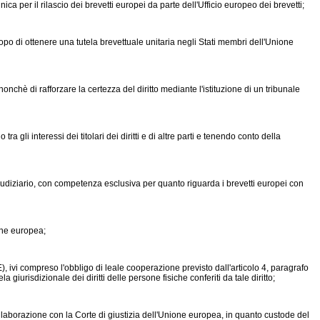
r il rilascio dei brevetti europei da parte dell'Ufficio europeo dei brevetti;
 scopo di ottenere una tutela brevettuale unitaria negli Stati membri dell'Unione
hè di rafforzare la certezza del diritto mediante l'istituzione di un tribunale
li interessi dei titolari dei diritti e di altre parti e tenendo conto della
diziario, con competenza esclusiva per quanto riguarda i brevetti europei con
one europea;
ivi compreso l'obbligo di leale cooperazione previsto dall'articolo 4, paragrafo
la giurisdizionale dei diritti delle persone fisiche conferiti da tale diritto;
laborazione con la Corte di giustizia dell'Unione europea, in quanto custode del