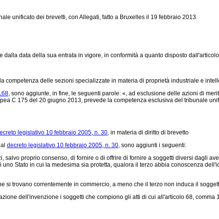
le unificato dei brevetti, con Allegati, fatto a Bruxelles il 19 febbraio 2013.
 dalla data della sua entrata in vigore, in conformità a quanto disposto dall'articol
la competenza delle sezioni specializzate in materia di proprietà industriale e intelle
168,
sono aggiunte, in fine, le seguenti parole: «, ad esclusione delle azioni di merito
ea C 175 del 20 giugno 2013, prevede la competenza esclusiva del tribunale unificato 
ecreto legislativo 10 febbraio 2005, n. 30,
in materia di diritto di brevetto
 al
decreto legislativo 10 febbraio 2005, n. 30,
sono aggiunti i seguenti:
i, salvo proprio consenso, di fornire o di offrire di fornire a soggetti diversi dagli av
i uno Stato in cui la medesima sia protetta, qualora il terzo abbia conoscenza dell'i
e si trovano correntemente in commercio, a meno che il terzo non induca il soggetto a
azione dell'invenzione i soggetti che compiono gli atti di cui all'articolo 68, comma 