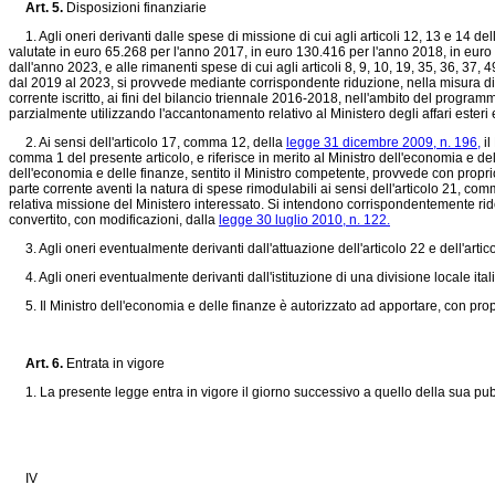
Art. 5.
Disposizioni finanziarie
1. Agli oneri derivanti dalle spese di missione di cui agli articoli 12, 13 e 14 dell
valutate in euro 65.268 per l'anno 2017, in euro 130.416 per l'anno 2018, in eur
dall'anno 2023, e alle rimanenti spese di cui agli articoli 8, 9, 10, 19, 35, 36, 
dal 2019 al 2023, si provvede mediante corrispondente riduzione, nella misura di
corrente iscritto, ai fini del bilancio triennale 2016-2018, nell'ambito del progra
parzialmente utilizzando l'accantonamento relativo al Ministero degli affari esteri
2. Ai sensi dell'articolo 17, comma 12, della
legge 31 dicembre 2009, n. 196,
il
comma 1 del presente articolo, e riferisce in merito al Ministro dell'economia e dell
dell'economia e delle finanze, sentito il Ministro competente, provvede con proprio 
parte corrente aventi la natura di spese rimodulabili ai sensi dell'articolo 21, comm
relativa missione del Ministero interessato. Si intendono corrispondentemente ridot
convertito, con modificazioni, dalla
legge 30 luglio 2010, n. 122.
3. Agli oneri eventualmente derivanti dall'attuazione dell'articolo 22 e dell'articol
4. Agli oneri eventualmente derivanti dall'istituzione di una divisione locale itali
5. Il Ministro dell'economia e delle finanze è autorizzato ad apportare, con propri 
Art. 6.
Entrata in vigore
1. La presente legge entra in vigore il giorno successivo a quello della sua pubb
IV