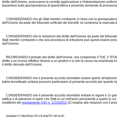
diritto dell'Unione, assicurarne la corretta applicazione e l'interpretazione uniform
basandosi sulla giurisprudenza di quest'ultima e ponendo domande di pronuncia 
CONSIDERANDO che gli Stati membri contraenti, in linea con la giurisprudenza del
dell'Unione da parte del tribunale unificato dei brevetti, ivi compresa la mancata
CONSIDERANDO che le violazioni del diritto dell'Unione da parte del tribunale un
Stati membri contraenti e che una procedura di infrazione può quindi essere presen
dell'Unione;
RICORDANDO il primato del diritto dell'Unione, che comprende il TUE, il TFUE, la Ca
diritto a un ricorso effettivo dinanzi a un giudice e a che la causa sia esaminat
il diritto derivato dell'Unione;
CONSIDERANDO che il presente accordo dovrebbe essere aperto all'adesione di qu
tutela brevettuale unitaria possono partecipare al presente accordo per quanto riguard
CONSIDERANDO che il presente accordo dovrebbe entrare in vigore il 1o gennaio 2
ratifica o di adesione vi siano i tre Stati in cui nell'anno precedente a quello in c
modifiche del
regolamento (UE) n. 1215/2012
(2) relative alle relazioni con il p
HANNO CONVENUTO QUANTO SEGUE: