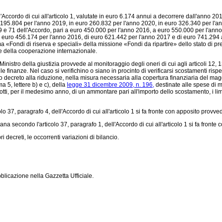
'Accordo di cui all'articolo 1, valutate in euro 6.174 annui a decorrere dall'anno 2016
o 195.804 per l'anno 2019, in euro 260.832 per l'anno 2020, in euro 326.340 per l'
37, 49 e 71 dell'Accordo, pari a euro 450.000 per l'anno 2016, a euro 550.000 per l'
 euro 456.174 per l'anno 2016, di euro 621.442 per l'anno 2017 e di euro 741.294 
mma «Fondi di riserva e speciali» della missione «Fondi da ripartire» dello stato di 
 e della cooperazione internazionale.
 Ministro della giustizia provvede al monitoraggio degli oneri di cui agli articoli 12, 1
e finanze. Nel caso si verifichino o siano in procinto di verificarsi scostamenti rispet
decreto alla riduzione, nella misura necessaria alla copertura finanziaria del maggio
a 5, lettere b) e c), della
legge 31 dicembre 2009, n. 196,
destinate alle spese di 
ti, per il medesimo anno, di un ammontare pari all'importo dello scostamento, i limit
o 37, paragrafo 4, dell'Accordo di cui all'articolo 1 si fa fronte con apposito provve
ana secondo l'articolo 37, paragrafo 1, dell'Accordo di cui all'articolo 1 si fa fronte
decreti, le occorrenti variazioni di bilancio.
licazione nella Gazzetta Ufficiale.