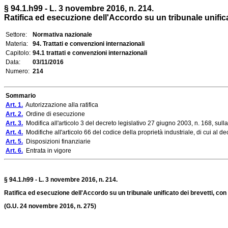
§ 94.1.h99 - L. 3 novembre 2016, n. 214.
Ratifica ed esecuzione dell'Accordo su un tribunale unificato
Settore:
Normativa nazionale
Materia:
94. Trattati e convenzioni internazionali
Capitolo:
94.1 trattati e convenzioni internazionali
Data:
03/11/2016
Numero:
214
Sommario
Art. 1.
Autorizzazione alla ratifica
Art. 2.
Ordine di esecuzione
Art. 3.
Modifica all'articolo 3 del decreto legislativo 27 giugno 2003, n. 168, sulla 
Art. 4.
Modifiche all'articolo 66 del codice della proprietà industriale, di cui al dec
Art. 5.
Disposizioni finanziarie
Art. 6.
Entrata in vigore
§ 94.1.h99 - L. 3 novembre 2016, n. 214.
Ratifica ed esecuzione dell'Accordo su un tribunale unificato dei brevetti, con A
(G.U. 24 novembre 2016, n. 275)