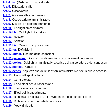
Art. 4 bis.
(Distacco di lunga durata).
Art. 5.
Difesa dei diritti
Art. 6.
Osservatorio
Art. 7.
Accesso alle informazioni
Art. 8.
Cooperazione amministrativa
Art. 9.
Misure di accompagnamento
Art. 10.
Obblighi amministrativi
Art. 10 bis.
(Obblighi informativi).
Art. 11.
Ispezioni
Art. 12.
Sanzioni
Art. 12 bis.
Campo di applicazione
Art. 12 ter.
Definizioni
Art. 12 quater.
Regime delle esenzioni
Art. 12 quinquies.
Disposizioni di rinvio e di coordinamento normativo
Art. 12 sexies.
Obblighi amministrativi a carico del trasportatore e del conducen
Art. 12 septies.
Sanzioni
Art. 12 octies.
Applicazione delle sanzioni amministrative pecuniarie e accesso
Art. 13.
Ambito di applicazione
Art. 14.
Competenza
Art. 15.
Condizioni per la trasmissione
Art. 16.
Trasmissione ad altri Stati
Art. 17.
Effetti del riconoscimento
Art. 18.
Richiesta di notifica di un provvedimento o di una decisione
Art. 19.
Richiesta di recupero della sanzione
Art. 20.
Motivi di rigetto