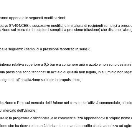
sono apportate le seguenti modificazioni:
direttive 87/404/CEE e successive modifiche in materia di recipienti semplici a pre
sizione sul mercato di recipienti semplici a pressione (rifusione) che dispone l'abr
alle seguenti: «semplici a pressione fabbricati in serie»;
nterna relativa superiore a 0,5 bar e a contenere aria o azoto e non sono destinati
la pressione sono fabbricati in acciaio di qualità non legato, in alluminio non legat
seguenti: «l'installazione su o per la propulsione»;
uzione o l'uso sul mercato dell'Unione nel corso di un'attività commerciale, a titol
l mercato dell'Unione;
re lo fa progettare o fabbricare, e lo commercializza apponendovi il proprio nome 
ione che ha ricevuto da un fabbricante un mandato scritto che la autorizza ad agire