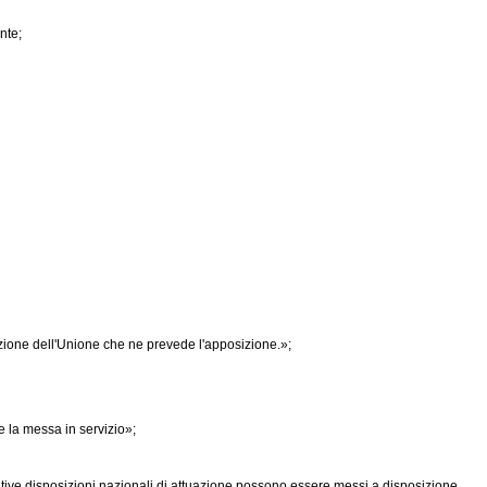
nte;
azione dell'Unione che ne prevede l'apposizione.»;
e la messa in servizio»;
ative disposizioni nazionali di attuazione possono essere messi a disposizione