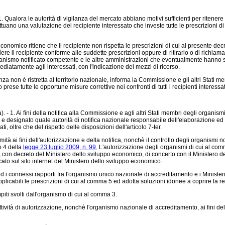
. Qualora le autorità di vigilanza del mercato abbiano motivi sufficienti per ritenere
tuano una valutazione del recipiente interessato che investe tutte le prescrizioni di 
conomico ritiene che il recipiente non rispetta le prescrizioni di cui al presente d
dere il recipiente conforme alle suddette prescrizioni oppure di ritirarlo o di richi
rganismo notificato competente e le altre amministrazioni che eventualmente hanno s
iatamente agli interessati, con l'indicazione dei mezzi di ricorso.
 non è ristretta al territorio nazionale, informa la Commissione e gli altri Stati me
se tutte le opportune misure correttive nei confronti di tutti i recipienti interessa
 - 1. Ai fini della notifica alla Commissione e agli altri Stati membri degli organismi
e designato quale autorità di notifica nazionale responsabile dell'elaborazione ed 
, oltre che del rispetto delle disposizioni dell'articolo 7-ter.
ai fini dell'autorizzazione e della notifica, nonchè il controllo degli organismi not
o 4 della
legge 23 luglio 2009, n. 99.
L'autorizzazione degli organismi di cui al com
con decreto del Ministero dello sviluppo economico, di concerto con il Ministero del 
icato sul sito internet del Ministero dello sviluppo economico.
 i connessi rapporti fra l'organismo unico nazionale di accreditamento e i Ministeri 
cabili le prescrizioni di cui al comma 5 ed adotta soluzioni idonee a coprire la resp
ti svolti dall'organismo di cui al comma 3.
ttività di autorizzazione, nonchè l'organismo nazionale di accreditamento, ai fini dell'