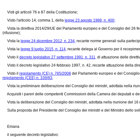
Visti gli articoli 76 e 87 della Costituzione;
Visto l'articolo 14, comma 1, della
legge 23 agosto 1988, n. 400;
Vista la direttiva 2014/29/UE del Parlamento europeo e del Consiglio del 26 febb
(rifusione);
Vista la
legge 24 dicembre 2012, n. 234,
recante norme generali sulla partecipaz
Vista la
legge 9 luglio 2015, n. 114,
recante delega al Governo per il recepimento
Visto il
decreto legislativo 27 settembre 1991, n. 311,
di attuazione delle dirett
Visto il
decreto legislativo 24 febbraio 1997, n. 42,
recante attuazione della
dir
Visto il
regolamento (CE) n. 765/2008
del Parlamento europeo e del Consiglio d
regolamento (CEE) n. 339/93;
Vista la preliminare deliberazione del Consiglio dei ministri, adottata nella riu
Acquisiti i pareri delle competenti Commissioni della Camera dei deputati e de
Vista la deliberazione del Consiglio dei ministri, adottata nella riunione del 1
Sulla proposta del Presidente del Consiglio dei ministri e del Ministro dello svilu
Emana
il seguente decreto legislativo: