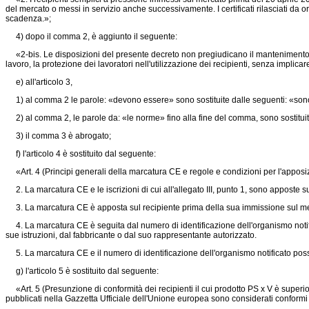
del mercato o messi in servizio anche successivamente. I certificati rilasciati da or
scadenza.»;
4) dopo il comma 2, è aggiunto il seguente:
«2-bis. Le disposizioni del presente decreto non pregiudicano il mantenimento in 
lavoro, la protezione dei lavoratori nell'utilizzazione dei recipienti, senza implica
e) all'articolo 3,
1) al comma 2 le parole: «devono essere» sono sostituite dalle seguenti: «sono
2) al comma 2, le parole da: «le norme» fino alla fine del comma, sono sostituite 
3) il comma 3 è abrogato;
f) l'articolo 4 è sostituito dal seguente:
«Art. 4 (Principi generali della marcatura CE e regole e condizioni per l'apposizio
2. La marcatura CE e le iscrizioni di cui all'allegato III, punto 1, sono apposte sul
3. La marcatura CE è apposta sul recipiente prima della sua immissione sul me
4. La marcatura CE è seguita dal numero di identificazione dell'organismo notifica
sue istruzioni, dal fabbricante o dal suo rappresentante autorizzato.
5. La marcatura CE e il numero di identificazione dell'organismo notificato posso
g) l'articolo 5 è sostituito dal seguente:
«Art. 5 (Presunzione di conformità dei recipienti il cui prodotto PS x V è superiore 
pubblicati nella Gazzetta Ufficiale dell'Unione europea sono considerati conformi ai r