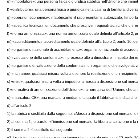
e) «importatore»: una persona fisica o giuridica stabilita nell'Unione che immet
f) «distributore»: una persona fisica o giuridica nella catena di fornitura, divers
g) «operatori economici»: il fabbricante, il rappresentante autorizzato, l'importato
h) «specifica tecnica»: un documento che prescrive i requisiti tecnici che un re
l) «norma armonizzata»: una norma armonizzata quale definita all'articolo 2, pun
m) «accreditamento»: accreditamento quale definito all'articolo 2, punto 10, de
n) «organismo nazionale di accreditamento»: organismo nazionale di accreditame
o) «valutazione della conformità»: il processo atto a dimostrare il rispetto dei req
p) «organismo di valutazione della conformità»: un organismo che svolge attività di
q) «richiamo»: qualsiasi misura volta a ottenere la restituzione di un recipiente g
s) «ritiro»: qualsiasi misura volta a impedire la messa a disposizione sul mercato
t) «normativa di armonizzazione dell'Unione»: la normativa dell'Unione che arm
u) «marcatura CE»: una marcatura mediante la quale il fabbricante indica che il r
d) all'articolo 2,
1) la rubrica è sostituita dalla seguente: «Messa a disposizione sul mercato, e d
2) al comma 1, le parole: «l'immissione sul mercato, la libera circolazione e la u
3) il comma 2, è sostituito dal seguente:
«2. I recipienti semplici a pressione immessi sul mercato prima del 20 aprile 20