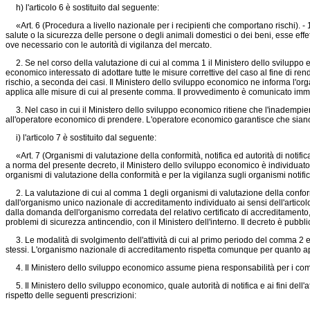
h) l'articolo 6 è sostituito dal seguente:
«Art. 6 (Procedura a livello nazionale per i recipienti che comportano rischi). - 1
salute o la sicurezza delle persone o degli animali domestici o dei beni, esse effet
ove necessario con le autorità di vigilanza del mercato.
2. Se nel corso della valutazione di cui al comma 1 il Ministero dello sviluppo e
economico interessato di adottare tutte le misure correttive del caso al fine di ren
rischio, a seconda dei casi. Il Ministero dello sviluppo economico ne informa l'o
applica alle misure di cui al presente comma. Il provvedimento è comunicato immed
3. Nel caso in cui il Ministero dello sviluppo economico ritiene che l'inadempienza
all'operatore economico di prendere. L'operatore economico garantisce che siano pre
i) l'articolo 7 è sostituito dal seguente:
«Art. 7 (Organismi di valutazione della conformità, notifica ed autorità di notifica).
a norma del presente decreto, il Ministero dello sviluppo economico è individuato 
organismi di valutazione della conformità e per la vigilanza sugli organismi notificati
2. La valutazione di cui al comma 1 degli organismi di valutazione della conformità 
dall'organismo unico nazionale di accreditamento individuato ai sensi dell'articol
dalla domanda dell'organismo corredata del relativo certificato di accreditamento, 
problemi di sicurezza antincendio, con il Ministero dell'interno. Il decreto è pubbl
3. Le modalità di svolgimento dell'attività di cui al primo periodo del comma 2 ed
stessi. L'organismo nazionale di accreditamento rispetta comunque per quanto appli
4. Il Ministero dello sviluppo economico assume piena responsabilità per i compi
5. Il Ministero dello sviluppo economico, quale autorità di notifica e ai fini dell'a
rispetto delle seguenti prescrizioni: