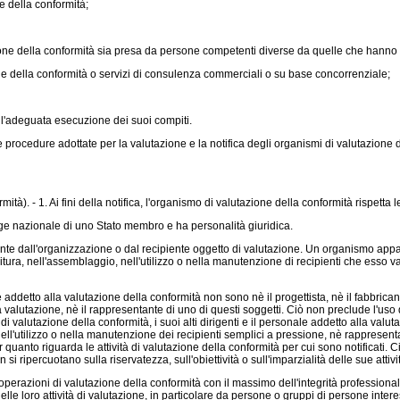
e della conformità;
one della conformità sia presa da persone competenti diverse da quelle che hanno e
one della conformità o servizi di consulenza commerciali o su base concorrenziale;
 l'adeguata esecuzione dei suoi compiti.
edure adottate per la valutazione e la notifica degli organismi di valutazione dell
tà). - 1. Ai fini della notifica, l'organismo di valutazione della conformità rispetta l
ge nazionale di uno Stato membro e ha personalità giuridica.
te dall'organizzazione o dal recipiente oggetto di valutazione. Un organismo app
nitura, nell'assemblaggio, nell'utilizzo o nella manutenzione di recipienti che esso
ddetto alla valutazione della conformità non sono nè il progettista, nè il fabbricante, 
ua valutazione, nè il rappresentante di uno di questi soggetti. Ciò non preclude l'us
o di valutazione della conformità, i suoi alti dirigenti e il personale addetto alla v
ell'utilizzo o nella manutenzione dei recipienti semplici a pressione, nè rappresentan
r quanto riguarda le attività di valutazione della conformità per cui sono notificati. 
 si ripercuotano sulla riservatezza, sull'obiettività o sull'imparzialità delle sue attiv
razioni di valutazione della conformità con il massimo dell'integrità professional
elle loro attività di valutazione, in particolare da persone o gruppi di persone interessati