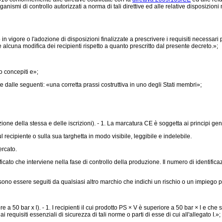
ganismi di controllo autorizzati a norma di tali direttive ed alle relative disposizion
vigore o l'adozione di disposizioni finalizzate a prescrivere i requisiti necessari 
re alcuna modifica dei recipienti rispetto a quanto prescritto dal presente decreto.»;
 concepiti e»;
dalle seguenti: «una corretta prassi costruttiva in uno degli Stati membri»;
ne della stessa e delle iscrizioni). - 1. La marcatura CE è soggetta ai principi gene
 recipiente o sulla sua targhetta in modo visibile, leggibile e indelebile.
rcato.
to che interviene nella fase di controllo della produzione. Il numero di identifica
no essere seguiti da qualsiasi altro marchio che indichi un rischio o un impiego pa
a 50 bar x l). - 1. I recipienti il cui prodotto PS × V è superiore a 50 bar × l e che 
equisiti essenziali di sicurezza di tali norme o parti di esse di cui all'allegato I.»;