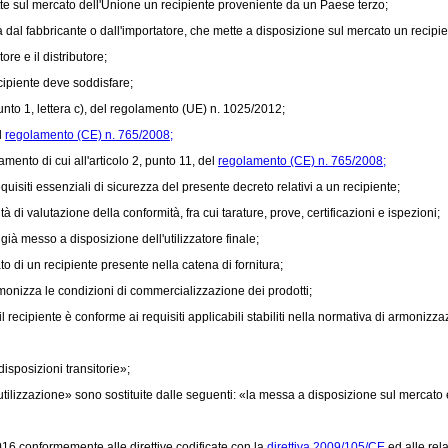
te sul mercato dell'Unione un recipiente proveniente da un Paese terzo;
a dal fabbricante o dall'importatore, che mette a disposizione sul mercato un recipie
re e il distributore;
cipiente deve soddisfare;
to 1, lettera c), del
regolamento (UE) n. 1025/2012;
l
regolamento (CE) n. 765/2008;
nto di cui all'articolo 2, punto 11, del
regolamento (CE) n. 765/2008;
uisiti essenziali di sicurezza del presente decreto relativi a un recipiente;
 valutazione della conformità, fra cui tarature, prove, certificazioni e ispezioni;
ià messo a disposizione dell'utilizzatore finale;
 di un recipiente presente nella catena di fornitura;
onizza le condizioni di commercializzazione dei prodotti;
ecipiente è conforme ai requisiti applicabili stabiliti nella normativa di armonizz
isposizioni transitorie»;
tilizzazione» sono sostituite dalle seguenti: «la messa a disposizione sul mercato 
16 conformemente alle direttive codificate con la
direttiva 2009/105/CE
ed alle rel