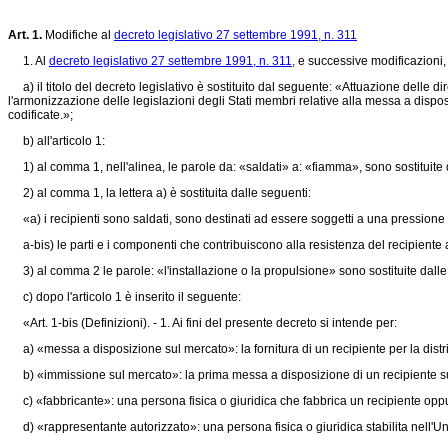
Art. 1.
Modifiche al
decreto legislativo 27 settembre 1991, n. 311
1. Al
decreto legislativo 27 settembre 1991, n. 311,
e successive modificazioni, 
a) il titolo del decreto legislativo è sostituito dal seguente: «Attuazione delle 
l'armonizzazione delle legislazioni degli Stati membri relative alla messa a dispo
codificate.»;
b) all'articolo 1:
1) al comma 1, nell'alinea, le parole da: «saldati» a: «fiamma», sono sostituite d
2) al comma 1, la lettera a) è sostituita dalle seguenti:
«a) i recipienti sono saldati, sono destinati ad essere soggetti a una pressione i
a-bis) le parti e i componenti che contribuiscono alla resistenza del recipiente al
3) al comma 2 le parole: «l'installazione o la propulsione» sono sostituite dalle 
c) dopo l'articolo 1 è inserito il seguente:
«Art. 1-bis (Definizioni). - 1. Ai fini del presente decreto si intende per:
a) «messa a disposizione sul mercato»: la fornitura di un recipiente per la distrib
b) «immissione sul mercato»: la prima messa a disposizione di un recipiente su
c) «fabbricante»: una persona fisica o giuridica che fabbrica un recipiente oppu
d) «rappresentante autorizzato»: una persona fisica o giuridica stabilita nell'Un