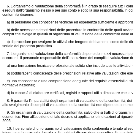
6. L'organismo di valutazione della conformità è in grado di eseguire tutti i compit
eseguiti dall'organismo stesso o per suo conto e sotto la sua responsabilità. In ogn
conformità dispone:
a) di personale con conoscenze tecniche ed esperienza sufficiente e appropriata
b) delle necessarie descrizioni delle procedure in conformità delle quali avviene
compiti che svolge in qualità di organismo di valutazione della conformità dalle altr
c) di procedure per svolgere le attività che tengono debitamente conto delle dimen
seriale del processo produttivo.
7. L'organismo di valutazione della conformità dispone dei mezzi necessari per ese
occorrenti. Il personale responsabile dell'esecuzione dei compiti di valutazione 
a) una formazione tecnica e professionale solida che include tutte le attività di v
b) soddisfacenti conoscenze delle prescrizioni relative alle valutazioni che eseg
c) una conoscenza e una comprensione adeguate dei requisiti essenziali di sicure
normative nazionali;
d) la capacità di elaborare certificati, registri e rapporti atti a dimostrare che le
8. È garantita l'imparzialità degli organismi di valutazione della conformità, dei 
allo svolgimento di compiti di valutazione della conformità non dipende dal numero d
9. Gli organismi di valutazione della conformità, salvo che si tratti di organismi 
economico. Fino all'adozione di tale decreto si applicano le indicazioni al riguardo
2003.
10. Il personale di un organismo di valutazione della conformità è tenuto al segret
integrante del presente decreto o di qualsiasi disposizione esecutiva di diritto intern