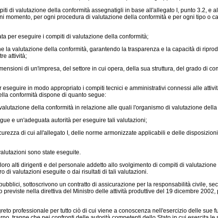
i di valutazione della conformità assegnatigli in base all'allegato I, punto 3.2, e all
i momento, per ogni procedura di valutazione della conformità e per ogni tipo o categ
 per eseguire i compiti di valutazione della conformità;
 la valutazione della conformità, garantendo la trasparenza e la capacità di riprod
e attività;
sioni di un'impresa, del settore in cui opera, della sua struttura, del grado di co
guire in modo appropriato i compiti tecnici e amministrativi connessi alle attività 
della conformità dispone di quanto segue:
alutazione della conformità in relazione alle quali l'organismo di valutazione della c
ue e un'adeguata autorità per eseguire tali valutazioni;
zza di cui all'allegato I, delle norme armonizzate applicabili e delle disposizion
 valutazioni sono state eseguite.
loro alti dirigenti e del personale addetto allo svolgimento di compiti di valutazion
i valutazioni eseguite o dai risultati di tali valutazioni.
pubblici, sottoscrivono un contratto di assicurazione per la responsabilità civile, se
 previste nella direttiva del Ministro delle attività produttive del 19 dicembre 2002,
o professionale per tutto ciò di cui viene a conoscenza nell'esercizio delle sue funz
o, tranne che nei confronti delle autorità competenti dello Stato in cui esercita le sue 