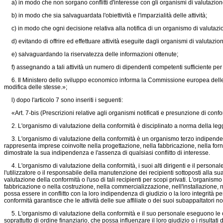
a) in modo che non sorgano conflitti d'interesse con gli organismi di valutazion
b) in modo che sia salvaguardata l'obiettività e l'imparzialità delle attività;
c) in modo che ogni decisione relativa alla notifica di un organismo di valutazi
d) evitando di offrire ed effettuare attività eseguite dagli organismi di valutazi
e) salvaguardando la riservatezza delle informazioni ottenute;
f) assegnando a tali attività un numero di dipendenti competenti sufficiente per
6. Il Ministero dello sviluppo economico informa la Commissione europea delle proc
modifica delle stesse.»;
l) dopo l'articolo 7 sono inseriti i seguenti:
«Art. 7-bis (Prescrizioni relative agli organismi notificati e presunzione di conformi
2. L'organismo di valutazione della conformità è disciplinato a norma della leg
3. L'organismo di valutazione della conformità è un organismo terzo indipenden
rappresenta imprese coinvolte nella progettazione, nella fabbricazione, nella for
dimostrate la sua indipendenza e l'assenza di qualsiasi conflitto di interesse.
4. L'organismo di valutazione della conformità, i suoi alti dirigenti e il personale a
l'utilizzatore o il responsabile della manutenzione dei recipienti sottoposti alla s
valutazione della conformità o l'uso di tali recipienti per scopi privati. L'organism
fabbricazione o nella costruzione, nella commercializzazione, nell'installazione, n
possa essere in conflitto con la loro indipendenza di giudizio o la loro integrità pe
conformità garantisce che le attività delle sue affiliate o dei suoi subappaltatori non
5. L'organismo di valutazione della conformità e il suo personale eseguono le ope
soprattutto di ordine finanziario, che possa influenzare il loro giudizio o i risultati d