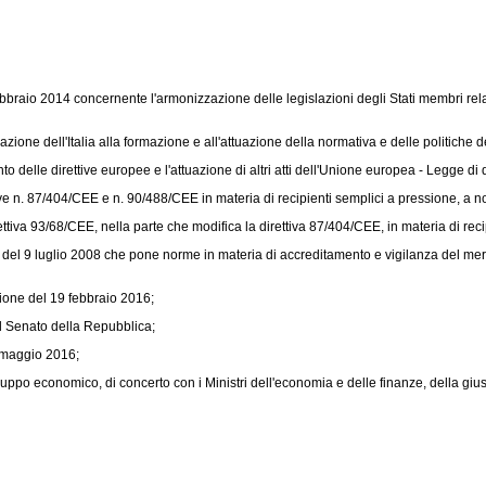
raio 2014 concernente l'armonizzazione delle legislazioni degli Stati membri relat
ione dell'Italia alla formazione e all'attuazione della normativa e delle politiche de
 delle direttive europee e l'attuazione di altri atti dell'Unione europea - Legge di 
ive n. 87/404/CEE e n. 90/488/CEE in materia di recipienti semplici a pressione, a n
ettiva 93/68/CEE,
nella parte che modifica la direttiva 87/404/CEE, in materia di reci
el 9 luglio 2008 che pone norme in materia di accreditamento e vigilanza del merc
nione del 19 febbraio 2016;
l Senato della Repubblica;
6 maggio 2016;
ppo economico, di concerto con i Ministri dell'economia e delle finanze, della giust