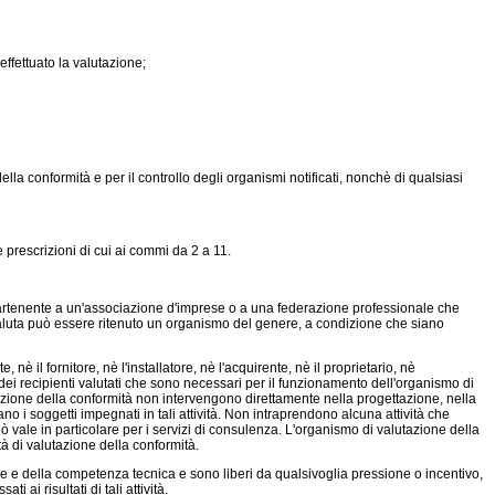
ffettuato la valutazione;
a conformità e per il controllo degli organismi notificati, nonchè di qualsiasi
e prescrizioni di cui ai commi da 2 a 11.
artenente a un'associazione d'imprese o a una federazione professionale che
 valuta può essere ritenuto un organismo del genere, a condizione che siano
nè il fornitore, nè l'installatore, nè l'acquirente, nè il proprietario, nè
o dei recipienti valutati che sono necessari per il funzionamento dell'organismo di
alutazione della conformità non intervengono direttamente nella progettazione, nella
o i soggetti impegnati in tali attività. Non intraprendono alcuna attività che
Ciò vale in particolare per i servizi di consulenza. L'organismo di valutazione della
ità di valutazione della conformità.
e e della competenza tecnica e sono liberi da qualsivoglia pressione o incentivo,
 ai risultati di tali attività.