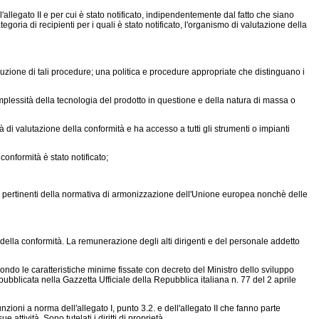
'allegato II e per cui è stato notificato, indipendentemente dal fatto che siano
oria di recipienti per i quali è stato notificato, l'organismo di valutazione della
uzione di tali procedure; una politica e procedure appropriate che distinguano i
mplessità della tecnologia del prodotto in questione e della natura di massa o
di valutazione della conformità e ha accesso a tutti gli strumenti o impianti
onformità è stato notificato;
i pertinenti della normativa di armonizzazione dell'Unione europea nonchè delle
e della conformità. La remunerazione degli alti dirigenti e del personale addetto
condo le caratteristiche minime fissate con decreto del Ministro dello sviluppo
 pubblicata nella Gazzetta Ufficiale della Repubblica italiana n. 77 del 2 aprile
ioni a norma dell'allegato I, punto 3.2. e dell'allegato II che fanno parte
attività. Sono tutelati i diritti di proprietà.