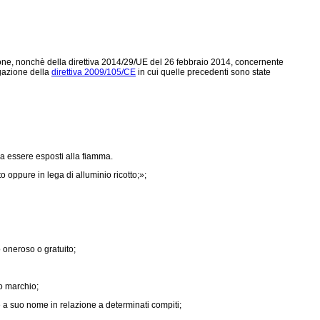
ssione, nonchè della direttiva 2014/29/UE del 26 febbraio 2014, concernente
ogazione della
direttiva 2009/105/CE
in cui quelle precedenti sono state
 a essere esposti alla fiamma.
o oppure in lega di alluminio ricotto;»;
o oneroso o gratuito;
o marchio;
 a suo nome in relazione a determinati compiti;