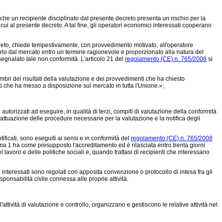
 che un recipiente disciplinato dal presente decreto presenta un rischio per la
cui al presente decreto. A tal fine, gli operatori economici interessati cooperano
ecreto, chiede tempestivamente, con provvedimento motivato, all'operatore
amarlo dal mercato entro un termine ragionevole e proporzionato alla natura del
egnalato tale non conformità. L'articolo 21 del
regolamento (CE) n. 765/2008
si
mbri dei risultati della valutazione e dei provvedimenti che ha chiesto
ti che ha messo a disposizione sul mercato in tutta l'Unione.»;
 autorizzati ad eseguire, in qualità di terzi, compiti di valutazione della conformità
attuazione delle procedure necessarie per la valutazione e la notifica degli
ificati, sono eseguiti ai sensi e in conformità del
regolamento (CE) n. 765/2008
ma 1 ha come presupposto l'accreditamento ed è rilasciata entro trenta giorni
lavoro e delle politiche sociali e, quando trattasi di recipienti che interessano
interessati sono regolati con apposita convenzione o protocollo di intesa fra gli
onsabilità civile connessa alle proprie attività.
attività di valutazione e controllo, organizzano e gestiscono le relative attività nel