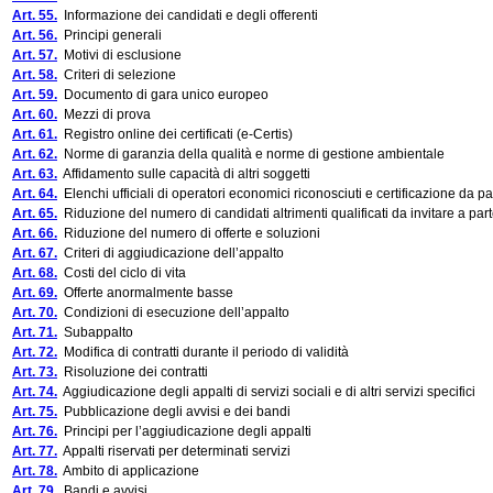
Art. 55.
Informazione dei candidati e degli offerenti
Art. 56.
Principi generali
Art. 57.
Motivi di esclusione
Art. 58.
Criteri di selezione
Art. 59.
Documento di gara unico europeo
Art. 60.
Mezzi di prova
Art. 61.
Registro online dei certificati (e-Certis)
Art. 62.
Norme di garanzia della qualità e norme di gestione ambientale
Art. 63.
Affidamento sulle capacità di altri soggetti
Art. 64.
Elenchi ufficiali di operatori economici riconosciuti e certificazione da par
Art. 65.
Riduzione del numero di candidati altrimenti qualificati da invitare a par
Art. 66.
Riduzione del numero di offerte e soluzioni
Art. 67.
Criteri di aggiudicazione dell’appalto
Art. 68.
Costi del ciclo di vita
Art. 69.
Offerte anormalmente basse
Art. 70.
Condizioni di esecuzione dell’appalto
Art. 71.
Subappalto
Art. 72.
Modifica di contratti durante il periodo di validità
Art. 73.
Risoluzione dei contratti
Art. 74.
Aggiudicazione degli appalti di servizi sociali e di altri servizi specifici
Art. 75.
Pubblicazione degli avvisi e dei bandi
Art. 76.
Principi per l’aggiudicazione degli appalti
Art. 77.
Appalti riservati per determinati servizi
Art. 78.
Ambito di applicazione
Art. 79.
Bandi e avvisi