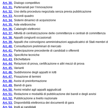
Art. 30.
Dialogo competitivo
Art. 31.
Partenariati per l’innovazione
Art. 32.
Uso della procedura negoziata senza previa pubblicazione
Art. 33.
Accordi quadro
Art. 34.
Sistemi dinamici di acquisizione
Art. 35.
Aste elettroniche
Art. 36.
Cataloghi elettronici
Art. 37.
Attività di centralizzazione delle committenze e centrali di committenza
Art. 38.
Appalti congiunti occasionali
Art. 39.
Appalti che coinvolgono amministrazioni aggiudicatrici di Stati membri d
Art. 40.
Consultazioni preliminari di mercato
Art. 41.
Partecipazione precedente di candidati o offerenti
Art. 42.
Specifiche tecniche
Art. 43.
Etichettature
Art. 44.
Relazioni di prova, certificazione e altri mezzi di prova
Art. 45.
Varianti
Art. 46.
Suddivisione degli appalti in lotti
Art. 47.
Fissazione di termini
Art. 48.
Avvisi di preinformazione
Art. 49.
Bandi di gara
Art. 50.
Avvisi relativi agli appalti aggiudicati
Art. 51.
Redazione e modalità di pubblicazione dei bandi e degli avvisi
Art. 52.
Pubblicazione a livello nazionale
Art. 53.
Disponibilità elettronica dei documenti di gara
Art. 54.
Inviti ai candidati