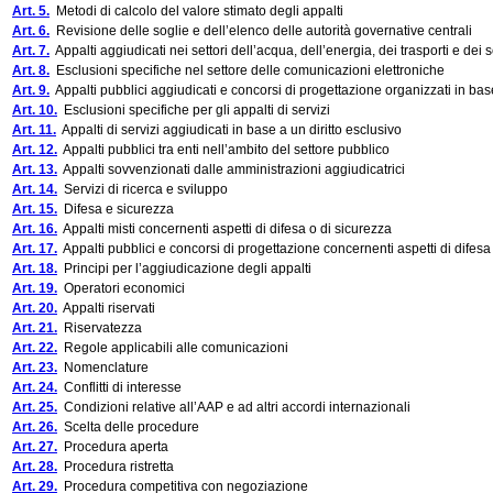
Art. 5.
Metodi di calcolo del valore stimato degli appalti
Art. 6.
Revisione delle soglie e dell’elenco delle autorità governative centrali
Art. 7.
Appalti aggiudicati nei settori dell’acqua, dell’energia, dei trasporti e dei s
Art. 8.
Esclusioni specifiche nel settore delle comunicazioni elettroniche
Art. 9.
Appalti pubblici aggiudicati e concorsi di progettazione organizzati in ba
Art. 10.
Esclusioni specifiche per gli appalti di servizi
Art. 11.
Appalti di servizi aggiudicati in base a un diritto esclusivo
Art. 12.
Appalti pubblici tra enti nell’ambito del settore pubblico
Art. 13.
Appalti sovvenzionati dalle amministrazioni aggiudicatrici
Art. 14.
Servizi di ricerca e sviluppo
Art. 15.
Difesa e sicurezza
Art. 16.
Appalti misti concernenti aspetti di difesa o di sicurezza
Art. 17.
Appalti pubblici e concorsi di progettazione concernenti aspetti di difesa
Art. 18.
Principi per l’aggiudicazione degli appalti
Art. 19.
Operatori economici
Art. 20.
Appalti riservati
Art. 21.
Riservatezza
Art. 22.
Regole applicabili alle comunicazioni
Art. 23.
Nomenclature
Art. 24.
Conflitti di interesse
Art. 25.
Condizioni relative all’AAP e ad altri accordi internazionali
Art. 26.
Scelta delle procedure
Art. 27.
Procedura aperta
Art. 28.
Procedura ristretta
Art. 29.
Procedura competitiva con negoziazione