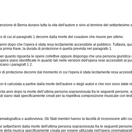
la convenzione di Berna durano tutta la vita dell'autore e sino al termine del settant
odo di cui al paragrafo 1 decorre dalla morte del coautore che muore per ultimo.
anni dopo che l'opera è stata resa lecitamente accessibile al pubblico. Tuttavia, 
lla prima frase, la durata di protezione è quella prevista nel paragrafo 1.
per quanto riguarda le opere collettive oppure disponga che una persona giuridica sia
ra siano identificate in quanto tali nelle versioni dell'opera rese accessibili al pubbli
plicano i paragrafi 1 2.
rmine di protezione decorre dal momento in cui l'opera è stata lecitamente resa acces
on è calcolata a partire dalla morte dell'autore o degli autori e che non sono state r
ta anni dopo la morte dell’ultima persona sopravvissuta fra le seguenti persone, a 
ti siano stati specificamente creati per la rispettiva composizione musicale con test
ematografica o audiovisiva. Gli Stati membri hanno la facoltà di riconoscere altri co
 settant'anni dalla morte dell'ultima persona sopravvissuta fra le seguenti persone,
tore della musica specificamente creata per essere utilizzata nell'opera cinematograf