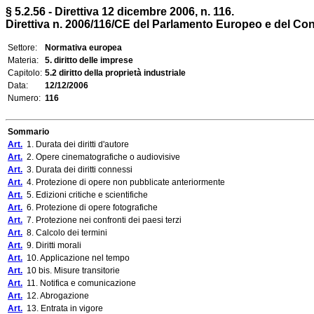
§ 5.2.56 - Direttiva 12 dicembre 2006, n. 116.
Direttiva n. 2006/116/CE del Parlamento Europeo e del Consi
Settore:
Normativa europea
Materia:
5. diritto delle imprese
Capitolo:
5.2 diritto della proprietà industriale
Data:
12/12/2006
Numero:
116
Sommario
Art.
1. Durata dei diritti d'autore
Art.
2. Opere cinematografiche o audiovisive
Art.
3. Durata dei diritti connessi
Art.
4. Protezione di opere non pubblicate anteriormente
Art.
5. Edizioni critiche e scientifiche
Art.
6. Protezione di opere fotografiche
Art.
7. Protezione nei confronti dei paesi terzi
Art.
8. Calcolo dei termini
Art.
9. Diritti morali
Art.
10. Applicazione nel tempo
Art.
10 bis. Misure transitorie
Art.
11. Notifica e comunicazione
Art.
12. Abrogazione
Art.
13. Entrata in vigore