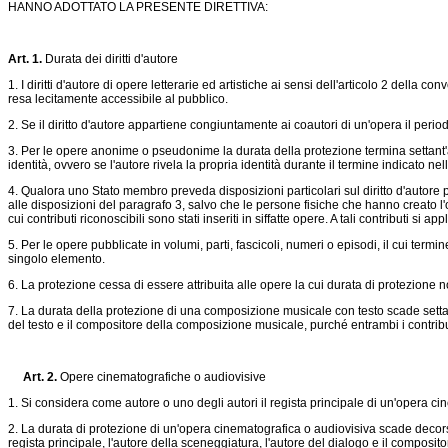
HANNO ADOTTATO LA PRESENTE DIRETTIVA:
Art.
1
.
Durata dei diritti d'autore
1. I diritti d'autore di opere letterarie ed artistiche ai sensi dell'articolo 2 del
resa lecitamente accessibile al pubblico.
2. Se il diritto d'autore appartiene congiuntamente ai coautori di un'opera il peri
3. Per le opere anonime o pseudonime la durata della protezione termina settant'
identità, ovvero se l'autore rivela la propria identità durante il termine indicato ne
4. Qualora uno Stato membro preveda disposizioni particolari sul diritto d'autore 
alle disposizioni del paragrafo 3, salvo che le persone fisiche che hanno creato l'ope
cui contributi riconoscibili sono stati inseriti in siffatte opere. A tali contributi si ap
5. Per le opere pubblicate in volumi, parti, fascicoli, numeri o episodi, il cui te
singolo elemento.
6. La protezione cessa di essere attribuita alle opere la cui durata di protezione n
7. La durata della protezione di una composizione musicale con testo scade settan
del testo e il compositore della composizione musicale, purché entrambi i contribu
Art.
2
.
Opere cinematografiche o audiovisive
1. Si considera come autore o uno degli autori il regista principale di un'opera cin
2. La durata di protezione di un'opera cinematografica o audiovisiva scade decorsi
regista principale, l'autore della sceneggiatura, l'autore del dialogo e il composi