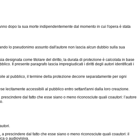
esimo anno dopo la sua morte indipendentemente dal momento in cui l'opera è stata
quando lo pseudonimo assunto dall'autore non lascia alcun dubbio sulla sua
 designata come titolare del diritto, la durata di protezione è calcolata in base
co. Il presente paragrafo lascia impregiudicati i diritti degli autori identificati i
sibile al pubblico, il termine della protezione decorre separatamente per ogni
ese lecitamente accessibili al pubblico entro settant'anni dalla loro creazione.
prescindere dal fatto che esse siano o meno riconosciute quali coautori: l’autore
o.
autori.
 a prescindere dal fatto che esse siano o meno riconosciute quali coautori: il
ica o audiovisiva.