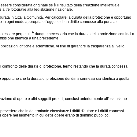
sere considerata originale se è il risultato della creazione intellettuale
 altre fotografie alla legislazione nazionale.
a durata in tutta la Comunità. Per calcolare la durata della protezione è opportuno
 in ogni modo appropriato l'oggetto di un diritto connesso alla portata di
ebbero essere perpetui. È dunque necessario che la durata della protezione cominci a
emissione identica a una precedente.
blicazioni critiche e scientifiche. Al fine di garantire la trasparenza a livello
 il confronto delle durate di protezione, fermo restando che la durata concessa
è opportuno che la durata di protezione dei diritti connessi sia identica a quella
zazione di opere e altri soggetti protetti, conclusi anteriormente all'estensione
prevedere che in determinate circostanze i diritti d'autore e i diritti connessi
le opere nel momento in cui dette opere erano di dominio pubblico.