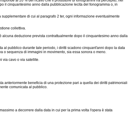
isponde al 20 % del ricavo che il produttore di fonogrammi ha percepito, nel
po il cinquantesimo anno dalla pubblicazione lecita del fonogramma o, in
annua supplementare di cui al paragrafo 2 ter, ogni informazione eventualmente
tione collettiva.
o né alcuna deduzione prevista contrattualmente dopo il cinquantesimo anno dalla
ata al pubblico durante tale periodo, i diritti scadono cinquant'anni dopo la data
siva o sequenza di immagini in movimento, sia essa sonora o meno.
 via cavo o via satellite.
 anteriormente beneficia di una protezione pari a quella dei diritti patrimoniali
tamente comunicata al pubblico.
l massimo a decorrere dalla data in cui per la prima volta l'opera è stata