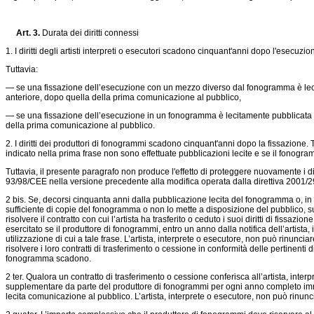
Art.
3
.
Durata dei diritti connessi
1. I diritti degli artisti interpreti o esecutori scadono cinquant'anni dopo l'esecuzio
Tuttavia:
— se una fissazione dell’esecuzione con un mezzo diverso dal fonogramma è lecit
anteriore, dopo quella della prima comunicazione al pubblico,
— se una fissazione dell’esecuzione in un fonogramma è lecitamente pubblicata o 
della prima comunicazione al pubblico.
2. I diritti dei produttori di fonogrammi scadono cinquant'anni dopo la fissazione.
indicato nella prima frase non sono effettuate pubblicazioni lecite e se il fonogr
Tuttavia, il presente paragrafo non produce l'effetto di proteggere nuovamente i diri
93/98/CEE nella versione precedente alla modifica operata dalla
direttiva 2001/
2 bis. Se, decorsi cinquanta anni dalla pubblicazione lecita del fonogramma o, i
sufficiente di copie del fonogramma o non lo mette a disposizione del pubblico, su
risolvere il contratto con cui l’artista ha trasferito o ceduto i suoi diritti di fissa
esercitato se il produttore di fonogrammi, entro un anno dalla notifica dell’artista,
utilizzazione di cui a tale frase. L’artista, interprete o esecutore, non può rinuncia
risolvere i loro contratti di trasferimento o cessione in conformità delle pertinenti 
fonogramma scadono.
2 ter. Qualora un contratto di trasferimento o cessione conferisca all’artista, inter
supplementare da parte del produttore di fonogrammi per ogni anno completo im
lecita comunicazione al pubblico. L’artista, interprete o esecutore, non può rinun