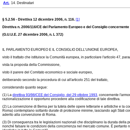
Art.
14. Destinatari
§ 5.2.
56 -
Direttiva 12 dicembre 2006, n.
116
.
[1]
Direttiva n. 2006/116/CE del Parlamento Europeo e del Consiglio concernente la d
(G.U.U.E. 27 dicembre 2006, n.
L 372
)
IL PARLAMENTO EUROPEO E IL CONSIGLIO DELL’UNIONE EUROPEA,
visto il trattato che istituisce la Comunità europea, in particolare l'articolo 47, parag
vista la proposta della Commissione,
visto il parere del Comitato economico e sociale europeo,
deliberando secondo la procedura di cui all'articolo 251 del trattato,
considerando quanto segue:
(1) La
direttiva 93/98/CEE del Consiglio, del 29 ottobre 1993,
concernente l'armoniz
razionalizzazione è opportuno procedere alla codificazione di tale direttiva.
(2) La convenzione di Berna per la tutela delle opere letterarie e artistiche e la c
Roma) contemplano soltanto durate di protezione minime, lasciando agli Stati contrae
aderito alla convenzione di Roma.
(3) Di conseguenza tra le legislazioni nazionali che disciplinano la durata della pr
nonché falsare le condizioni della concorrenza nel mercato comune. È pertanto ne