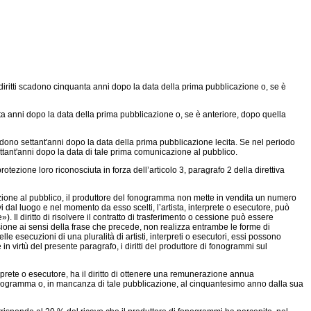
ritti scadono cinquanta anni dopo la data della prima pubblicazione o, se è
a anni dopo la data della prima pubblicazione o, se è anteriore, dopo quella
cadono settant'anni dopo la data della prima pubblicazione lecita. Se nel periodo
ettant'anni dopo la data di tale prima comunicazione al pubblico.
otezione loro riconosciuta in forza dell’articolo 3, paragrafo 2 della direttiva
zione al pubblico, il produttore del fonogramma non mette in vendita un numero
dal luogo e nel momento da esso scelti, l’artista, interprete o esecutore, può
»). Il diritto di risolvere il contratto di trasferimento o cessione può essere
cessione ai sensi della frase che precede, non realizza entrambe le forme di
lle esecuzioni di una pluralità di artisti, interpreti o esecutori, essi possono
 in virtù del presente paragrafo, i diritti del produttore di fonogrammi sul
terprete o esecutore, ha il diritto di ottenere una remunerazione annua
nogramma o, in mancanza di tale pubblicazione, al cinquantesimo anno dalla sua