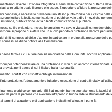
mentazioni diverse. Un'opera fotografica ai sensi della convenzione di Berna deve es
asi altro criterio quale il pregio o lo scopo. È opportuno affidare la protezione delle
diritti connessi, è necessario prevedere uno stesso punto d'inizio per il calcolo dell
cazione lecita e la lecita comunicazione al pubblico, vale a dire i mezzi che pongono
asmissione, pubblicazione lecita o lecita comunicazione al pubblico.
trasmesse su filo o via etere, incluse le emissioni via cavo o via satellite, non dovr
posizione si propone di evitare che un nuovo periodo di protezione decorra per un'
 diritti connessi al diritto d'autore, in particolare in ordine alla protezione delle pub
tti connessi ne diano notifica alla Commissione.
un paese terzo e il cui autore non sia un cittadino della Comunità, occorre applicare
dizioni per poter beneficiare di una protezione in virtù di un accordo internazionale, 
prevista per il paese di cui il titolare ha la nazionalità.
mbri, conflitti con i rispettivi obblighi internazionali.
interpretazione, l'adeguamento e l'ulteriore esecuzione di contratti relativi all'utiliz
ell'ordinamento giuridico comunitario. Gli Stati membri hanno segnatamente la facoltà di 
enti da parte di persone che avevano intrapreso in buona fede lo sfruttamento del
ai termini di attuazione e di applicazione indicati nell'allegato I, parte B,