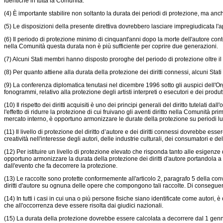
identiche in tutta la Comunità.
(4) È importante stabilire non soltanto la durata dei periodi di protezione, ma an
(5) Le disposizioni della presente direttiva dovrebbero lasciare impregiudicata l'ap
(6) Il periodo di protezione minimo di cinquant'anni dopo la morte dell'autore co
nella Comunità questa durata non è più sufficiente per coprire due generazioni.
(7) Alcuni Stati membri hanno disposto proroghe del periodo di protezione oltre il
(8) Per quanto attiene alla durata della protezione dei diritti connessi, alcuni St
(9) La conferenza diplomatica tenutasi nel dicembre 1996 sotto gli auspici dell'Org
fonogrammi, relativo alla protezione degli artisti interpreti o esecutori e dei prod
(10) Il rispetto dei diritti acquisiti è uno dei principi generali del diritto tutelati d
l'effetto di ridurre la protezione di cui fruivano gli aventi diritto nella Comunità pr
mercato interno, è opportuno armonizzare le durate della protezione su periodi lu
(11) Il livello di protezione del diritto d’autore e dei diritti connessi dovrebbe es
creatività nell'interesse degli autori, delle industrie culturali, dei consumatori e dell'
(12) Per istituire un livello di protezione elevato che risponda tanto alle esigenz
opportuno armonizzare la durata della protezione dei diritti d'autore portandola a s
dall'evento che fa decorrere la protezione.
(13) Le raccolte sono protette conformemente all'articolo 2, paragrafo 5 della conven
diritti d'autore su ognuna delle opere che compongono tali raccolte. Di conseguen
(14) In tutti i casi in cui una o più persone fisiche siano identificate come autori
che all'occorrenza deve essere risolta dai giudici nazionali.
(15) La durata della protezione dovrebbe essere calcolata a decorrere dal 1 gennai