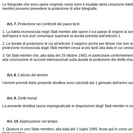
Le fotografie che sono opere originali, ossia sono il risultato della creazione intelle
membri possono prevedere la protezione di altre fotografie.
Art.
7
.
Protezione nei confronti dei paesi terzi
1. La tutela riconosciuta negli Stati membri alle opere il cui paese di origine ai 
dell'opera e non può comunque superare la durata prevista dall'articolo 1.
2. Le durate di protezione di cui all'articolo 3 valgono anche per titolari che non si
protezione riconosciuta dagli Stati membri cessa al più tardi alla data in cui cessa 
3. Gli Stati membri che, alla data del 29 ottobre 1993, in particolare conformeme
alla conclusione di accordi internazionali sulla durata di protezione del diritto d'au
Art.
8
.
Calcolo dei termini
I termini previsti dalla presente direttiva sono calcolati dal 1 gennaio dell'anno succ
Art.
9
.
Diritti morali
La presente direttiva lascia impregiudicate le disposizioni degli Stati membri in mate
Art.
10
.
Applicazione nel tempo
1. Qualora in uno Stato membro, alla data del 1 luglio 1995, fosse già in corso un 