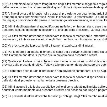
(16) La protezione delle opere fotografiche negli Stati membri è soggetta a regola
dell'autore e rispecchia la personalità di quest'ultimo, indipendentemente da qualsi
(17) Al fine di evitare differenze nella durata di protezione per quanto riguarda i 
prendere in considerazione l'esecuzione, la fissazione, la trasmissione, la pubbli
chiunque, a prescindere dal paese in cui ha luogo tale esecuzione, fissazione, tr
(18) I diritti degli organismi di radiodiffusione nelle loro emissioni, siano esse 
decorrere soltanto dalla prima diffusione di una specifica emissione. Questa dis
(19) Gli Stati membri dovrebbero conservare la facoltà di mantenere o introdurre altri
comunitario, è tuttavia necessario che gli Stati membri che introducono nuovi diri
(20) Va precisato che la presente direttiva non si applica ai diritti morali.
(21) Per le opere il cui paese di origine ai sensi della convenzione di Berna sia 
nella Comunità non deve superare quella prevista dalla presente direttiva.
(22) Qualora un titolare di diritti che non sia cittadino comunitario soddisfi le con
prevista dalla presente direttiva. Tuttavia tale durata non dovrebbe superare quella 
(23) Il confronto delle durate di protezione non dovrebbe comportare, per gli Stati me
(24) Gli Stati membri dovrebbero conservare la facoltà di adottare disposizioni sull'
della durata di protezione risultante dalla presente direttiva.
(25) I diritti acquisiti e le lecite aspettative dei terzi sono tutelati nell'ambito d
ripristinati conformemente alla presente direttiva non possano dar luogo a pagam
(26) La presente direttiva dovrebbe far salvi gli obblighi degli Stati membri relativi 