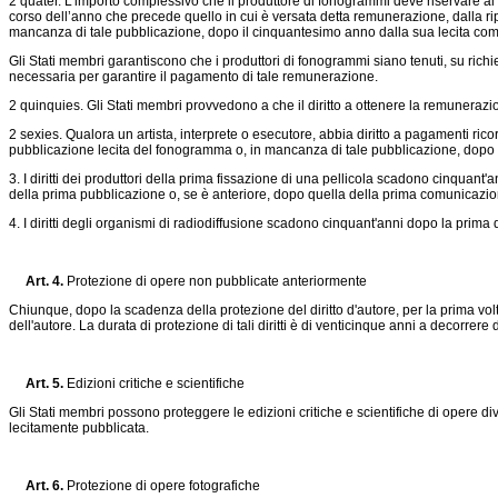
2 quater. L’importo complessivo che il produttore di fonogrammi deve riservare a
corso dell’anno che precede quello in cui è versata detta remunerazione, dalla 
mancanza di tale pubblicazione, dopo il cinquantesimo anno dalla sua lecita com
Gli Stati membri garantiscono che i produttori di fonogrammi siano tenuti, su richie
necessaria per garantire il pagamento di tale remunerazione.
2 quinquies. Gli Stati membri provvedono a che il diritto a ottenere la remunerazi
2 sexies. Qualora un artista, interprete o esecutore, abbia diritto a pagamenti r
pubblicazione lecita del fonogramma o, in mancanza di tale pubblicazione, dopo 
3. I diritti dei produttori della prima fissazione di una pellicola scadono cinquant
della prima pubblicazione o, se è anteriore, dopo quella della prima comunicazi
4. I diritti degli organismi di radiodiffusione scadono cinquant'anni dopo la prima d
Art.
4
.
Protezione di opere non pubblicate anteriormente
Chiunque, dopo la scadenza della protezione del diritto d'autore, per la prima vol
dell'autore. La durata di protezione di tali diritti è di venticinque anni a decorre
Art.
5
.
Edizioni critiche e scientifiche
Gli Stati membri possono proteggere le edizioni critiche e scientifiche di opere dive
lecitamente pubblicata.
Art.
6
.
Protezione di opere fotografiche