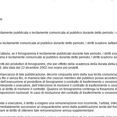
ne.
amente pubblicata o lecitamente comunicata al pubblico durante detto periodo, i di
lecitamente comunicata al pubblico durante detto periodo, i diritti scadono settant
 Tuttavia, se il fonogramma è lecitamente pubblicato durante tale periodo, i diritti s
amma è lecitamente comunicato al pubblico durante detto periodo, i diritti scadono s
tti dei produttori di fonogrammi, che per effetto della scadenza della durata della pr
29, alla data del 22 dicembre 2002
non erano più protetti.
n mancanza di tale pubblicazione, decorsi cinquanta anni dalla sua lecita comunica
 filo o senza filo, in maniera tale che ciascun membro del pubblico possa accedervi 
zione dell’esecuzione al produttore di fonogrammi («contratto di trasferimento o cessione
 interprete o esecutore, dell’intenzione di risolvere il contratto di trasferimento o 
re al diritto di risolvere il contratto. Qualora un fonogramma contenga la fissazione de
disposizioni nazionali. In caso di risoluzione del contratto di trasferimento o cessione
prete o esecutore, il diritto a esigere una remunerazione non ricorrente, l’artista, in
mediatamente successivo al cinquantesimo anno dalla pubblicazione lecita del fo
ciare al diritto di ottenere tale remunerazione annua supplementare.