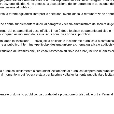
l pagamento della remunerazione annua supplementare di cui al paragrafo 2 ter corr
riproduzione, distribuzione e messa a disposizione del fonogramma in questione, do
unicazione al pubblico.
sta, a fornire agli artisti, interpreti o esecutori, aventi diritto la remunerazione 
one annua supplementare di cui al paragrafo 2 ter sia amministrato da società di ges
icorrenti, dai pagamenti ad esso effettuati non è detratto alcun pagamento anticipat
il cinquantesimo anno dalla sua lecita comunicazione al pubblico.
'anni dopo la fissazione. Tuttavia, se la pellicola è lecitamente pubblicata o comunic
one al pubblico. Il termine «pellicola» designa un'opera cinematografica o audiovi
iffusione di un'emissione, sia essa trasmessa su filo o via etere, incluse le emissioni
ta pubblichi lecitamente o comunichi lecitamente al pubblico un'opera non pubblicata
re dal momento in cui l'opera è stata per la prima volta lecitamente pubblicata o leci
ntate di dominio pubblico. La durata della protezione di tali diritti è di trent'anni a