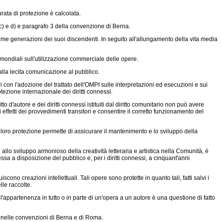
rata di protezione è calcolata.
, c) e d) e paragrafo 3 della convenzione di Berna.
ime generazioni dei suoi discendenti. In seguito all'allungamento della vita media
 mondiali sull'utilizzazione commerciale delle opere.
dalla lecita comunicazione al pubblico.
 con l'adozione del trattato dell'OMPI sulle interpretazioni ed esecuzioni e sui
tezione internazionale dei diritti connessi.
itto d'autore e dei diritti connessi istituiti dal diritto comunitario non può avere
li effetti dei provvedimenti transitori e consentire il corretto funzionamento del
 La loro protezione permette di assicurare il mantenimento e lo sviluppo della
allo sviluppo armonioso della creatività letteraria e artistica nella Comunità, è
ssa a disposizione del pubblico e, per i diritti connessi, a cinquant'anni
no creazioni intellettuali. Tali opere sono protette in quanto tali, fatti salvi i
le raccolte.
ll'appartenenza in tutto o in parte di un'opera a un autore è una questione di fatto
me nelle convenzioni di Berna e di Roma.