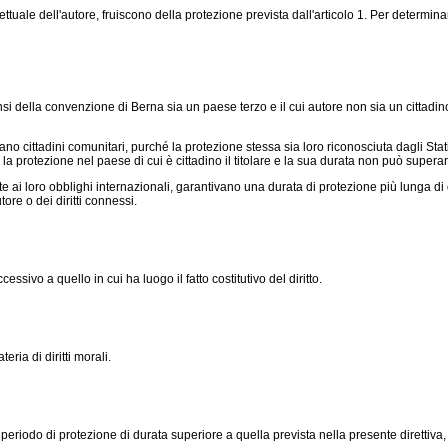
ttuale dell'autore, fruiscono della protezione prevista dall'articolo 1. Per determinare
sensi della convenzione di Berna sia un paese terzo e il cui autore non sia un cittadi
ano cittadini comunitari, purché la protezione stessa sia loro riconosciuta dagli Stati 
la protezione nel paese di cui è cittadino il titolare e la sua durata non può superare
nte ai loro obblighi internazionali, garantivano una durata di protezione più lunga
tore o dei diritti connessi.
essivo a quello in cui ha luogo il fatto costitutivo del diritto.
ria di diritti morali.
periodo di protezione di durata superiore a quella prevista nella presente direttiva, 