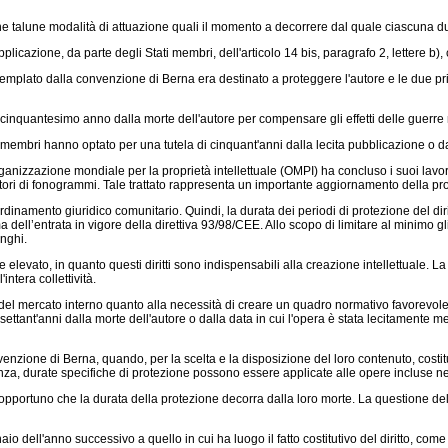
che talune modalità di attuazione quali il momento a decorrere dal quale ciascuna du
plicazione, da parte degli Stati membri, dell'articolo 14 bis, paragrafo 2, lettere b)
ntemplato dalla convenzione di Berna era destinato a proteggere l'autore e le due pr
 cinquantesimo anno dalla morte dell'autore per compensare gli effetti delle guerre
ati membri hanno optato per una tutela di cinquant'anni dalla lecita pubblicazione o 
anizzazione mondiale per la proprietà intellettuale (OMPI) ha concluso i suoi lavori
uttori di fonogrammi. Tale trattato rappresenta un importante aggiornamento della pro
all'ordinamento giuridico comunitario. Quindi, la durata dei periodi di protezione del dir
ima dell’entrata in vigore della direttiva 93/98/CEE. Allo scopo di limitare al minimo g
nghi.
sere elevato, in quanto questi diritti sono indispensabili alla creazione intellettuale.
intera collettività.
e del mercato interno quanto alla necessità di creare un quadro normativo favorevole 
ettant'anni dalla morte dell'autore o dalla data in cui l'opera è stata lecitamente me
zione di Berna, quando, per la scelta e la disposizione del loro contenuto, costituisco
za, durate specifiche di protezione possono essere applicate alle opere incluse nel
, è opportuno che la durata della protezione decorra dalla loro morte. La questione de
o dell'anno successivo a quello in cui ha luogo il fatto costitutivo del diritto, co