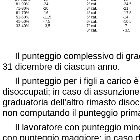
81-90%
-24
2ª cat.
-24,5
71-80%
-20
3ª cat.
-21
61-70%
-16
4ª cat.
-17,5
51-60%
-11,5
5ª cat.
-14
41-50%
- 7,5
6ª cat.
-10,5
33-40%
- 3,5
7ª cat.
- 7
8ª cat.
- 3,5
Il punteggio complessivo di gradua
31 dicembre di ciascun anno.
Il punteggio per i figli a carico è 
disoccupati; in caso di assunzione 
graduatoria dell'altro rimasto di
non computando il punteggio prima at
Il lavoratore con punteggio minor
con punteggio maggiore; in caso di 