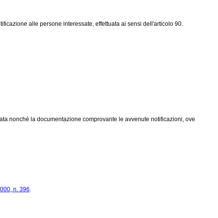
icazione alle persone interessate, effettuata ai sensi dell'articolo 90.
a durata nonchè la documentazione comprovante le avvenute notificazioni, ove
000, n. 396
.