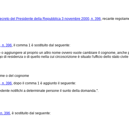
ecreto del Presidente della Repubblica 3 novembre 2000, n. 396
, recante regolame
, n. 396
, il comma 1 è sostituito dal seguente:
e o aggiungere al proprio un altro nome ovvero vuole cambiare il cognome, anche pe
 residenza o di quello nella cui circoscrizione è situato l'ufficio dello stato civile d
nome o del cognome
, n. 396
, dopo il comma 1 è aggiunto il seguente:
iedente notifichi a determinate persone il sunto della domanda.".
 n. 396
, è sostituito dal seguente: