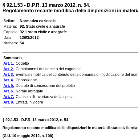
§ 92.1.53 - D.P.R. 13 marzo 2012, n. 54.
Regolamento recante modifica delle disposizioni in materia d
Settore:
Normativa nazionale
Materia:
92. Stato civile e anagrafe
Capitolo:
92.1 stato civile e anagrafe
Data:
13/03/2012
Numero:
54
Sommario
Art. 1.
Oggetto
Art. 2.
Cambiamenti del nome o del cognome
Art. 3.
Eventuale notifica del contenuto della domanda di modificazione del no
Art. 4.
Opposizione
Art. 5.
Decreto di concessione del prefetto
Art. 6.
Norme abrogate
Art. 7.
Clausola di invarianza della spesa
Art. 8.
Entrata in vigore
§ 92.1.53 - D.P.R. 13 marzo 2012, n. 54.
Regolamento recante modifica delle disposizioni in materia di stato civile rel
(G.U. 10 maggio 2012, n. 108)