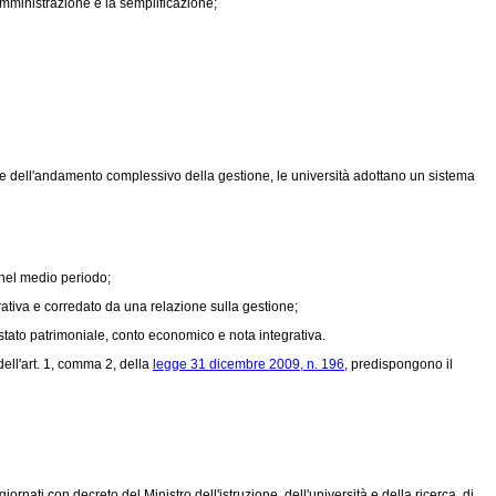
 amministrazione e la semplificazione;
one dell'andamento complessivo della gestione, le università adottano un sistema
 nel medio periodo;
ativa e corredato da una relazione sulla gestione;
a stato patrimoniale, conto economico e nota integrativa.
ell'art. 1, comma 2, della
legge 31 dicembre 2009, n. 196
, predispongono il
ornati con decreto del Ministro dell'istruzione, dell'università e della ricerca, di