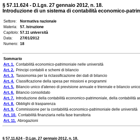
§ 57.11.624 - D.Lgs. 27 gennaio 2012, n. 18.
Introduzione di un sistema di contabilità economico-patrimoni
Settore:
Normativa nazionale
Materia:
57. Istruzione
Capitolo:
57.11 università
Data:
27/01/2012
Numero:
18
Sommario
Art. 1.
Contabilità economico-patrimoniale nelle università
Art. 2.
Principi contabili e schemi di bilancio
Art. 3.
Tassonomia per la riclassificazione dei dati di bilancio
Art. 4.
Classificazione della spesa per missioni e programmi
Art. 5.
Bilancio unico d'ateneo di previsione annuale e triennale e bilancio unico
Art. 6.
Bilancio consolidato
Art. 7.
Introduzione della contabilità economico-patrimoniale, della contabilità an
Art. 8.
Obblighi di trasparenza
Art. 9.
Commissione per la contabilità economico-patrimoniale delle università
Art. 10.
Contabilità finanziaria nella fase transitoria
Art. 11.
Abrogazioni
§ 57.11.624 - D.Lgs. 27 gennaio 2012, n. 18.