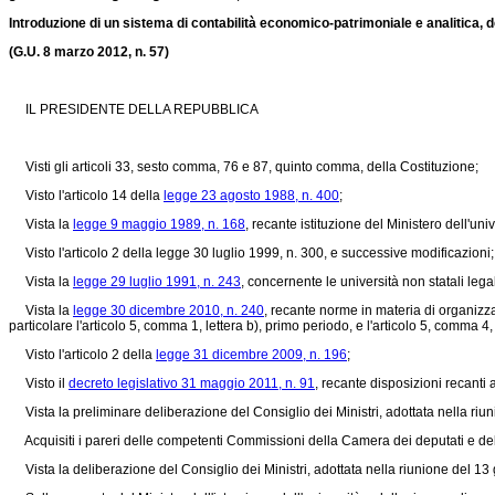
Introduzione di un sistema di contabilità economico-patrimoniale e analitica, del
(G.U. 8 marzo 2012, n. 57)
IL PRESIDENTE DELLA REPUBBLICA
Visti gli articoli 33, sesto comma, 76 e 87, quinto comma, della Costituzione;
Visto l'articolo 14 della
legge 23 agosto 1988, n. 400
;
Vista la
legge 9 maggio 1989, n. 168
, recante istituzione del Ministero dell'univ
Visto l'articolo 2 della
legge 30 luglio 1999, n. 300
, e successive modificazioni;
Vista la
legge 29 luglio 1991, n. 243
, concernente le università non statali legal
Vista la
legge 30 dicembre 2010, n. 240
, recante norme in materia di organizza
particolare l'articolo 5, comma 1, lettera b), primo periodo, e l'articolo 5, comma 4, 
Visto l'articolo 2 della
legge 31 dicembre 2009, n. 196
;
Visto il
decreto legislativo 31 maggio 2011, n. 91
, recante disposizioni recanti 
Vista la preliminare deliberazione del Consiglio dei Ministri, adottata nella riu
Acquisiti i pareri delle competenti Commissioni della Camera dei deputati e de
Vista la deliberazione del Consiglio dei Ministri, adottata nella riunione del 1