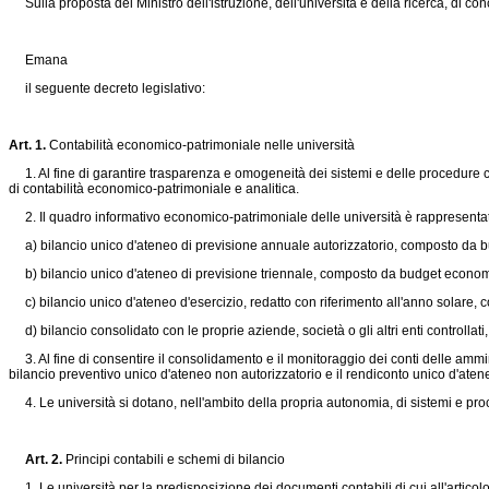
Sulla proposta del Ministro dell'istruzione, dell'università e della ricerca, di con
Emana
il seguente decreto legislativo:
Art. 1.
Contabilità economico-patrimoniale nelle università
1. Al fine di garantire trasparenza e omogeneità dei sistemi e delle procedure co
di contabilità economico-patrimoniale e analitica.
2. Il quadro informativo economico-patrimoniale delle università è rappresenta
a) bilancio unico d'ateneo di previsione annuale autorizzatorio, composto da b
b) bilancio unico d'ateneo di previsione triennale, composto da budget economico e 
c) bilancio unico d'ateneo d'esercizio, redatto con riferimento all'anno solare, 
d) bilancio consolidato con le proprie aziende, società o gli altri enti controllati
3. Al fine di consentire il consolidamento e il monitoraggio dei conti delle ammin
bilancio preventivo unico d'ateneo non autorizzatorio e il rendiconto unico d'ateneo
4. Le università si dotano, nell'ambito della propria autonomia, di sistemi e proced
Art. 2.
Principi contabili e schemi di bilancio
1. Le università per la predisposizione dei documenti contabili di cui all'articolo 1