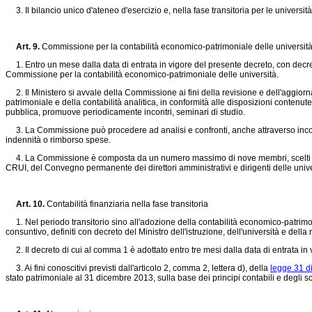
3. Il bilancio unico d'ateneo d'esercizio e, nella fase transitoria per le università 
Art. 9.
Commissione per la contabilità economico-patrimoniale delle universit
1. Entro un mese dalla data di entrata in vigore del presente decreto, con decreto
Commissione per la contabilità economico-patrimoniale delle università.
2. Il Ministero si avvale della Commissione ai fini della revisione e dell'aggiorna
patrimoniale e della contabilità analitica, in conformità alle disposizioni contenut
pubblica, promuove periodicamente incontri, seminari di studio.
3. La Commissione può procedere ad analisi e confronti, anche attraverso incontri
indennità o rimborso spese.
4. La Commissione è composta da un numero massimo di nove membri, scelti tra rapp
CRUI, del Convegno permanente dei direttori amministrativi e dirigenti delle univer
Art. 10.
Contabilità finanziaria nella fase transitoria
1. Nel periodo transitorio sino all'adozione della contabilità economico-patrimonial
consuntivo, definiti con decreto del Ministro dell'istruzione, dell'università e dell
2. Il decreto di cui al comma 1 è adottato entro tre mesi dalla data di entrata in
3. Ai fini conoscitivi previsti dall'articolo 2, comma 2, lettera d), della
legge 31 d
stato patrimoniale al 31 dicembre 2013, sulla base dei principi contabili e degli sch