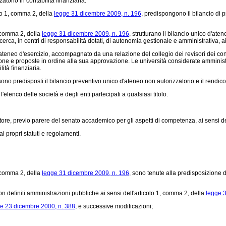
torio in contabilità finanziaria.
lo 1, comma 2, della
legge 31 dicembre 2009, n. 196
, predispongono il bilancio di p
, comma 2, della
legge 31 dicembre 2009, n. 196
, strutturano il bilancio unico d'at
 ricerca, in centri di responsabilità dotati, di autonomia gestionale e amministrativa, 
'ateneo d'esercizio, accompagnato da una relazione del collegio dei revisori dei con
tione e proposte in ordine alla sua approvazione. Le università considerate amminist
ità finanziaria.
i sono predisposti il bilancio preventivo unico d'ateneo non autorizzatorio e il rendico
elenco delle società e degli enti partecipati a qualsiasi titolo.
tore, previo parere del senato accademico per gli aspetti di competenza, ai sensi del
i propri statuti e regolamenti.
, comma 2, della
legge 31 dicembre 2009, n. 196
, sono tenute alla predisposizione d
n definiti amministrazioni pubbliche ai sensi dell'articolo 1, comma 2, della
legge 
e 23 dicembre 2000, n. 388
, e successive modificazioni;