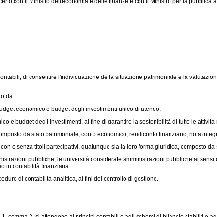
certo con il Ministro dell'economia e delle finanze e con il Ministro per la pubblica
ntabili, di consentire l'individuazione della situazione patrimoniale e la valutazi
to da:
udget economico e budget degli investimenti unico di ateneo;
budget degli investimenti, al fine di garantire la sostenibilità di tutte le attività
composto da stato patrimoniale, conto economico, rendiconto finanziario, nota integr
, con o senza titoli partecipativi, qualunque sia la loro forma giuridica, composto d
istrazioni pubbliche, le università considerate amministrazioni pubbliche ai sensi d
 in contabilità finanziaria.
ure di contabilità analitica, ai fini del controllo di gestione.
, comma 2, si attengono ai principi contabili e agli schemi di bilancio stabiliti e aggi