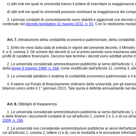
c) altri enti nei quali le università hanno il potere di esercitare la maggioranza 
d) altri enti nei quali le università possono nominare la maggioranza dei compo
3. I principi contabili di consolidamento sono stabiliti e aggiornati con decreto del
contenute nel
decreto legislativo 31 maggio 2011, n. 91
. Con le medesime modalit
Art. 7.
Introduzione della contabilità economico-patrimoniale, della contabilità 
1. Entro tre mesi dalla data di entrata in vigore del presente decreto, il Ministro de
4, e 6, comma 3. Gli schemi dei decreti di cui al primo periodo sono trasmessi all
profili di carattere finanziario. Decorso tale termine i decreti sono adottati anche
2. Le università considerate amministrazioni pubbliche ai sensi dell'articolo 1
della
legge 9 maggio 1989, n. 168
, come modificato dall'articolo 11, comma 3, alle
3. Le università adottano il sistema di contabilità economico-patrimoniale e il bi
4. A valere sul Fondo di finanziamento ordinario delle università, per gli esercizi 
bilancio unico entro il 1° gennaio 2013. Tale quota è definita annualmente nel decre
Art. 8.
Obblighi di trasparenza
1. Le università considerate amministrazioni pubbliche ai sensi dell'articolo 1
e delle finanze i documenti contabili di cui all'articolo 1, commi 2 e 3, e di cui al
2009, n. 196
.
2. Le università non considerate amministrazioni pubbliche ai sensi dell'artico
cui all'articolo 1, comma 2, lettere c) e d), con le modalità e le procedure informati