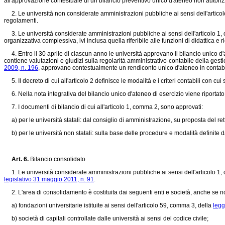
all'approvazione contestuale di un bilancio preventivo unico d'ateneo non autorizza
2. Le università non considerate amministrazioni pubbliche ai sensi dell'artico
regolamenti.
3. Le università considerate amministrazioni pubbliche ai sensi dell'articolo 1
organizzativa complessiva, ivi inclusa quella riferibile alle funzioni di didattica e
4. Entro il 30 aprile di ciascun anno le università approvano il bilancio unico d
contiene valutazioni e giudizi sulla regolarità amministrativo-contabile della ges
2009, n. 196
, approvano contestualmente un rendiconto unico d'ateneo in contabil
5. Il decreto di cui all'articolo 2 definisce le modalità e i criteri contabili con cu
6. Nella nota integrativa del bilancio unico d'ateneo di esercizio viene riportato l'
7. I documenti di bilancio di cui all'articolo 1, comma 2, sono approvati:
a) per le università statali: dal consiglio di amministrazione, su proposta del ret
b) per le università non statali: sulla base delle procedure e modalità definite da
Art. 6.
Bilancio consolidato
1. Le università considerate amministrazioni pubbliche ai sensi dell'articolo 1
legislativo 31 maggio 2011, n. 91
.
2. L'area di consolidamento è costituita dai seguenti enti e società, anche se no
a) fondazioni universitarie istituite ai sensi dell'articolo 59, comma 3, della
legg
b) società di capitali controllate dalle università ai sensi del codice civile;