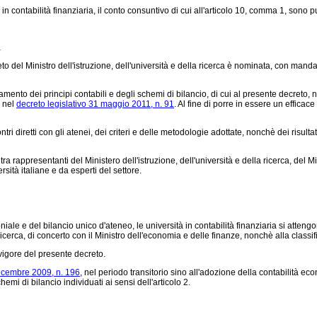
in contabilità finanziaria, il conto consuntivo di cui all'articolo 10, comma 1, sono pub
à
 del Ministro dell'istruzione, dell'università e della ricerca è nominata, con manda
mento dei principi contabili e degli schemi di bilancio, di cui al presente decreto,
e nel
decreto legislativo 31 maggio 2011, n. 91
. Al fine di porre in essere un efficac
 diretti con gli atenei, dei criteri e delle metodologie adottate, nonchè dei risul
resentanti del Ministero dell'istruzione, dell'università e della ricerca, del Mini
sità italiane e da esperti del settore.
e e del bilancio unico d'ateneo, le università in contabilità finanziaria si attengon
a ricerca, di concerto con il Ministro dell'economia e delle finanze, nonchè alla class
 vigore del presente decreto.
icembre 2009, n. 196
, nel periodo transitorio sino all'adozione della contabilità e
emi di bilancio individuati ai sensi dell'articolo 2.