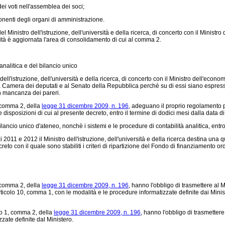
dei voti nell'assemblea dei soci;
nenti degli organi di amministrazione.
 Ministro dell'istruzione, dell'università e della ricerca, di concerto con il Ministro
à è aggiornata l'area di consolidamento di cui al comma 2.
analitica e del bilancio unico
ll'istruzione, dell'università e della ricerca, di concerto con il Ministro dell'economi
a Camera dei deputati e al Senato della Repubblica perchè su di essi siano espressi,
 in mancanza dei pareri.
, comma 2, della
legge 31 dicembre 2009, n. 196
, adeguano il proprio regolamento pe
 disposizioni di cui al presente decreto, entro il termine di dodici mesi dalla data di
lancio unico d'ateneo, nonchè i sistemi e le procedure di contabilità analitica, ent
2011 e 2012 il Ministro dell'istruzione, dell'università e della ricerca destina una 
to con il quale sono stabiliti i criteri di ripartizione del Fondo di finanziamento ord
, comma 2, della
legge 31 dicembre 2009, n. 196
, hanno l'obbligo di trasmettere al M
l'articolo 10, comma 1, con le modalità e le procedure informatizzate definite dai Mini
lo 1, comma 2, della
legge 31 dicembre 2009, n. 196
, hanno l'obbligo di trasmettere 
zzate definite dal Ministero.