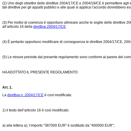
(2) Uno degli obiettivi delle direttive 2004/17/CE e 2004/18/CE è permettere agli e
tali direttive per gli appalti pubblici e alle quali si applica l’accordo dovrebbero 
(3) Per motivi di coerenza è opportuno allineare anche le soglie delle direttive
all’articolo 16 della
direttiva 2004/17/CE
.
(4) È pertanto opportuno modificare di conseguenza le direttive 2004/17/CE, 20
(5) Le misure previste dal presente regolamento sono conformi al parere del comita
HA ADOTTATO IL PRESENTE REGOLAMENTO:
Art. 1.
La
direttiva n. 2004/17/CE
è così modificata:
1) il testo dell’articolo 16 è così modificato:
a) alla lettera a), l’importo "387000 EUR" è sostituito da "400000 EUR";