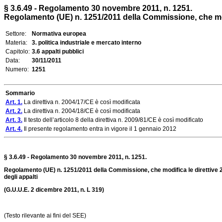
§ 3.6.49 - Regolamento 30 novembre 2011, n. 1251.
Regolamento (UE) n. 1251/2011 della Commissione, che modi
Settore:
Normativa europea
Materia:
3. politica industriale e mercato interno
Capitolo:
3.6 appalti pubblici
Data:
30/11/2011
Numero:
1251
Sommario
Art. 1.
La direttiva n. 2004/17/CE è così modificata
Art. 2.
La direttiva n. 2004/18/CE è così modificata
Art. 3.
Il testo dell’articolo 8 della direttiva n. 2009/81/CE è così modificato
Art. 4.
Il presente regolamento entra in vigore il 1 gennaio 2012
§ 3.6.49 - Regolamento 30 novembre 2011, n. 1251.
Regolamento (UE) n. 1251/2011 della Commissione, che modifica le direttive 2
degli appalti
(G.U.U.E. 2 dicembre 2011,
n. L 319
)
(Testo rilevante ai fini del SEE)