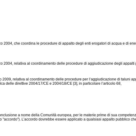
004, che coordina le procedure di appalto degli enti erogatori di acqua e di energia,
04, relativa al coordinamento delle procedure di aggiudicazione degli appalti pubblici
009, relativa al coordinamento delle procedure per l’aggiudicazione di taluni appalti 
ica delle direttive 2004/17/CE e 2004/18/CE [3], in particolare l’articolo 68,
conclusione a nome della Comunità europea, per le materie prime di sua competenza,
to "accordo"). L’accordo dovrebbe essere applicato a qualsiasi appalto pubblico che 