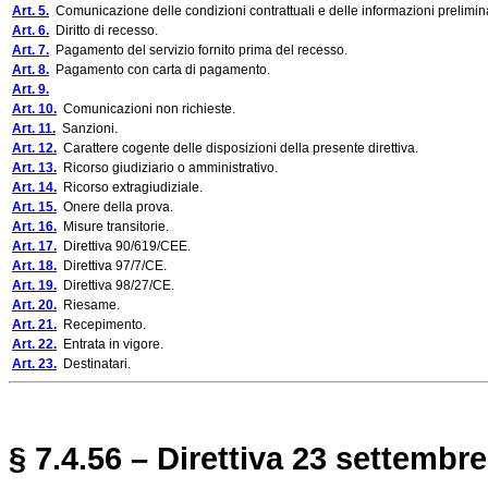
Art. 5.
Comunicazione delle condizioni contrattuali e delle informazioni prelimina
Art. 6.
Diritto di recesso.
Art. 7.
Pagamento del servizio fornito prima del recesso.
Art. 8.
Pagamento con carta di pagamento.
Art. 9.
Art. 10.
Comunicazioni non richieste.
Art. 11.
Sanzioni.
Art. 12.
Carattere cogente delle disposizioni della presente direttiva.
Art. 13.
Ricorso giudiziario o amministrativo.
Art. 14.
Ricorso extragiudiziale.
Art. 15.
Onere della prova.
Art. 16.
Misure transitorie.
Art. 17.
Direttiva 90/619/CEE.
Art. 18.
Direttiva 97/7/CE.
Art. 19.
Direttiva 98/27/CE.
Art. 20.
Riesame.
Art. 21.
Recepimento.
Art. 22.
Entrata in vigore.
Art. 23.
Destinatari.
§ 7.4.56 – Direttiva
23 settembre 