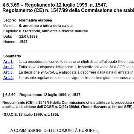
§ 6.3.69 – Regolamento 12 luglio 1999, n. 1547.
Regolamento (CE) n. 1547/99 della Commissione che stabilis
Settore:
Normativa europea
Materia:
6. ambiente e tutela della salute
Capitolo:
6.3 territorio, ambiente e risorse naturali
Data:
12/07/1999
Numero:
1547
Sommario
Art. 1.
1. La procedura di controllo relativa ai rifiuti di cui all'allegato III del re
Art. 2.
Fatto salvo il disposto dell'articolo 1, le spedizioni verso Stati ACP son
Art. 3.
La decisione 94/575/CE è abrogata a decorrere dalla data di entrata in 
Art. 4.
Il presente regolamento entra in vigore il trentesimo giorno successivo a
§ 6.3.69 – Regolamento 12 luglio 1999, n. 1547.
Regolamento (CE) n. 1547/99 della Commissione che stabilisce la procedura di con
applica la decisione dell'OCSE n. C(92) 39/def. (Testo rilevante ai fini del SEE).
(G.U.C.E. 17 luglio 1999, n. L 185).
LA COMMISSIONE DELLE COMUNITÀ EUROPEE,