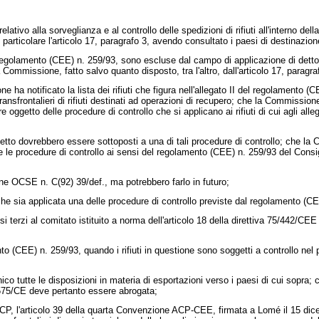
 relativo alla sorveglianza e al controllo delle spedizioni di rifiuti all'interno d
rticolare l'articolo 17, paragrafo 3, avendo consultato i paesi di destinazione
 regolamento (CEE) n. 259/93, sono escluse dal campo di applicazione di detto r
 Commissione, fatto salvo quanto disposto, tra l'altro, dall'articolo 17, paragraf
 notificato la lista dei rifiuti che figura nell'allegato II del regolamento (CEE
ansfrontalieri di rifiuti destinati ad operazioni di recupero; che la Commission
 oggetto delle procedure di controllo che si applicano ai rifiuti di cui agli alle
tto dovrebbero essere sottoposti a una di tali procedure di controllo; che la 
e le procedure di controllo ai sensi del regolamento (CEE) n. 259/93 del Consigl
 OCSE n. C(92) 39/def., ma potrebbero farlo in futuro;
he sia applicata una delle procedure di controllo previste dal regolamento (CE
terzi al comitato istituito a norma dell'articolo 18 della
direttiva 75/442/CEE
(CEE) n. 259/93, quando i rifiuti in questione sono soggetti a controllo nel pae
utte le disposizioni in materia di esportazioni verso i paesi di cui sopra; ch
4/575/CE deve pertanto essere abrogata;
 l'articolo 39 della quarta Convenzione ACP-CEE, firmata a Lomé il 15 dicembre 