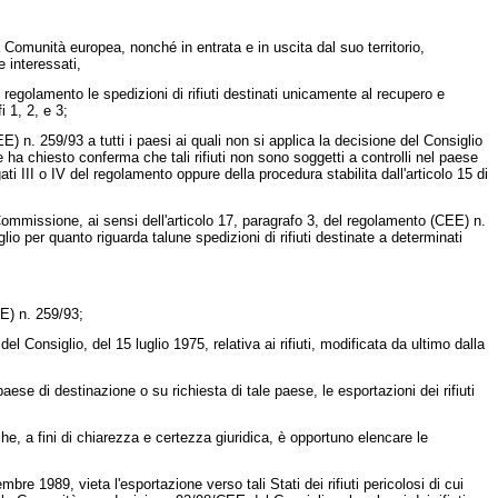
ella Comunità europea, nonché in entrata e in uscita dal suo territorio,
 interessati,
egolamento le spedizioni di rifiuti destinati unicamente al recupero e
i 1, 2, e 3;
) n. 259/93 a tutti i paesi ai quali non si applica la
decisione del Consiglio
e ha chiesto conferma che tali rifiuti non sono soggetti a controlli nel paese
gati III o IV del regolamento oppure della procedura stabilita dall'articolo 15 di
Commissione, ai sensi dell'articolo 17, paragrafo 3, del regolamento (CEE) n.
io per quanto riguarda talune spedizioni di rifiuti destinate a determinati
E) n. 259/93;
del Consiglio, del 15 luglio 1975, relativa ai rifiuti, modificata da ultimo dalla
se di destinazione o su richiesta di tale paese, le esportazioni dei rifiuti
e, a fini di chiarezza e certezza giuridica, è opportuno elencare le
1989, vieta l'esportazione verso tali Stati dei rifiuti pericolosi di cui