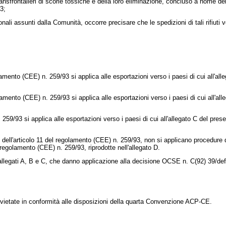
transfrontalieri di scorie tossiche e della loro eliminazione, concluso a nome d
93;
ali assunti dalla Comunità, occorre precisare che le spedizioni di tali rifiuti 
olamento (CEE) n. 259/93 si applica alle esportazioni verso i paesi di cui all'all
lamento (CEE) n. 259/93 si applica alle esportazioni verso i paesi di cui all'all
9/93 si applica alle esportazioni verso i paesi di cui all'allegato C del presente
 dell'articolo 11 del regolamento (CEE) n. 259/93, non si applicano procedure di
el regolamento (CEE) n. 259/93, riprodotte nell'allegato D.
llegati A, B e C, che danno applicazione alla decisione OCSE n. C(92) 39/def
 vietate in conformità alle disposizioni della quarta Convenzione ACP-CE.