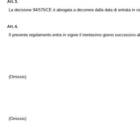
Art. 3.
La
decisione 94/575/CE
è abrogata a decorrere dalla data di entrata in v
Art. 4.
Il presente regolamento entra in vigore il trentesimo giorno successivo all
(Omissis)
(Omissis)