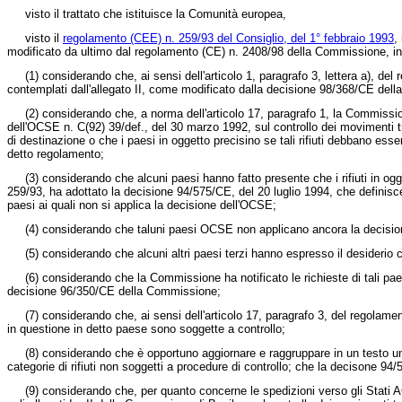
visto il trattato che istituisce la Comunità europea,
visto il
regolamento (CEE) n. 259/93 del Consiglio, del 1° febbraio 1993
,
modificato da ultimo dal regolamento (CE) n. 2408/98 della Commissione, in pa
(1) considerando che, ai sensi dell'articolo 1, paragrafo 3, lettera a), del
contemplati dall'allegato II, come modificato dalla
decisione 98/368/CE
della
(2) considerando che, a norma dell'articolo 17, paragrafo 1, la Commissione ha
dell'OCSE n. C(92) 39/def., del 30 marzo 1992,
sul controllo dei movimenti tr
di destinazione o che i paesi in oggetto precisino se tali rifiuti debbano essere
detto regolamento;
(3) considerando che alcuni paesi hanno fatto presente che i rifiuti in ogge
259/93, ha adottato la
decisione 94/575/CE
, del 20 luglio 1994, che definisc
paesi ai quali non si applica la decisione dell'OCSE;
(4) considerando che taluni paesi OCSE non applicano ancora la decisione
(5) considerando che alcuni altri paesi terzi hanno espresso il desiderio c
(6) considerando che la Commissione ha notificato le richieste di tali paesi 
decisione 96/350/CE
della Commissione;
(7) considerando che, ai sensi dell'articolo 17, paragrafo 3, del regolamento 
in questione in detto paese sono soggette a controllo;
(8) considerando che è opportuno aggiornare e raggruppare in un testo unico t
categorie di rifiuti non soggetti a procedure di controllo; che la decisone 9
(9) considerando che, per quanto concerne le spedizioni verso gli Stati ACP,