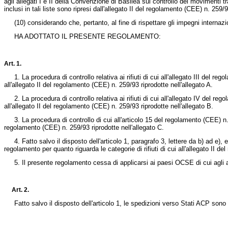
agli allegati I e II della Convenzione di Basilea sul controllo dei movimenti 
inclusi in tali liste sono ripresi dall'allegato II del regolamento (CEE) n. 259/
(10) considerando che, pertanto, al fine di rispettare gli impegni internazion
HA ADOTTATO IL PRESENTE REGOLAMENTO:
Art. 1.
1. La procedura di controllo relativa ai rifiuti di cui all'allegato III del reg
all'allegato II del regolamento (CEE) n. 259/93 riprodotte nell'allegato A.
2. La procedura di controllo relativa ai rifiuti di cui all'allegato IV del rego
all'allegato II del regolamento (CEE) n. 259/93 riprodotte nell'allegato B.
3. La procedura di controllo di cui all'articolo 15 del regolamento (CEE) n. 25
regolamento (CEE) n. 259/93 riprodotte nell'allegato C.
4. Fatto salvo il disposto dell'articolo 1, paragrafo 3, lettere da b) ad e), e
regolamento per quanto riguarda le categorie di rifiuti di cui all'allegato II d
5. Il presente regolamento cessa di applicarsi ai paesi OCSE di cui agli a
Art. 2.
Fatto salvo il disposto dell'articolo 1, le spedizioni verso Stati ACP sono