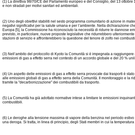
(1) La direttiva 98/70/CE del Parlamento europeo e del Consiglio, del 13 ottobre 199
e non stradali per motivi sanitari ed ambientali.
(2) Uno degli obiettivi stabiliti nel sesto programma comunitario di azione in mater
negativi significativi per la salute umana e per l’ambiente. Nella dichiarazione
Europa [5], la Commissione ha riconosciuto la necessità di ridurre le dannose emis
previsto, in particolare, nuove proposte legislative che ridurrebbero ulteriormente 
stazioni di servizio e affronterebbero la questione del tenore di zolfo nei combusti
(3) Nell’ambito del protocollo di Kyoto la Comunità si è impegnata a raggiungere gli
emissioni di gas a effetto serra nel contesto di un accordo globale e del 20 % unilate
(4) Un aspetto delle emissioni di gas a effetto serra provocate dai trasporti è stato
alle emissioni globali di gas a effetto serra della Comunità. Il monitoraggio e la ri
tramite la "decarbonizzazione" dei combustibili da trasporto.
(5) La Comunità ha già adottato normative intese a limitare le emissioni inquinanti pr
combustibili.
(6) Le deroghe alla tensione massima di vapore della benzina nel periodo estivo 
una deroga. Si tratta, in linea di principio, degli Stati membri in cui la temperatu