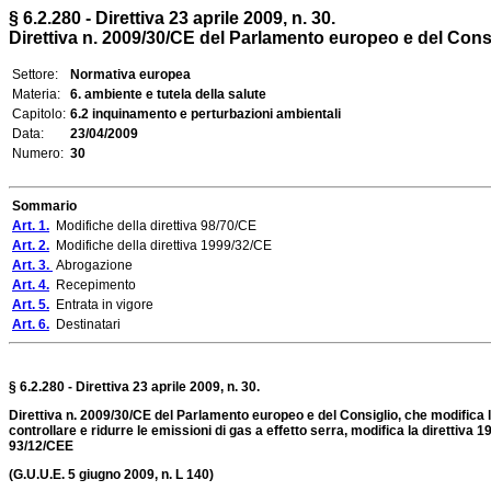
§ 6.2.280 - Direttiva 23 aprile 2009, n. 30.
Direttiva n. 2009/30/CE del Parlamento europeo e del Consigl
Settore:
Normativa europea
Materia:
6. ambiente e tutela della salute
Capitolo:
6.2 inquinamento e perturbazioni ambientali
Data:
23/04/2009
Numero:
30
Sommario
Art. 1.
Modifiche della direttiva 98/70/CE
Art. 2.
Modifiche della direttiva 1999/32/CE
Art. 3.
Abrogazione
Art. 4.
Recepimento
Art. 5.
Entrata in vigore
Art. 6.
Destinatari
§ 6.2.280 - Direttiva 23 aprile 2009, n. 30.
Direttiva n. 2009/30/CE del Parlamento europeo e del Consiglio, che modifica l
controllare e ridurre le emissioni di gas a effetto serra, modifica la direttiva 
93/12/CEE
(G.U.U.E. 5 giugno 2009,
n. L 140)