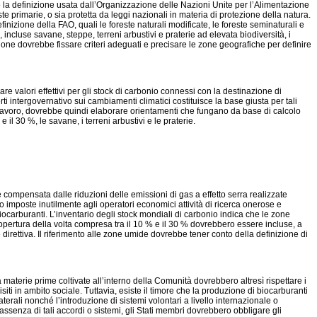
ndo la definizione usata dall’Organizzazione delle Nazioni Unite per l’Alimentazione
te primarie, o sia protetta da leggi nazionali in materia di protezione della natura.
efinizione della FAO, quali le foreste naturali modificate, le foreste seminaturali e
, incluse savane, steppe, terreni arbustivi e praterie ad elevata biodiversità, i
sione dovrebbe fissare criteri adeguati e precisare le zone geografiche per definire
are valori effettivi per gli stock di carbonio connessi con la destinazione di
ti intergovernativo sui cambiamenti climatici costituisce la base giusta per tali
lavoro, dovrebbe quindi elaborare orientamenti che fungano da base di calcolo
il 30 %, le savane, i terreni arbustivi e le praterie.
 compensata dalle riduzioni delle emissioni di gas a effetto serra realizzate
 imposte inutilmente agli operatori economici attività di ricerca onerose e
iocarburanti. L’inventario degli stock mondiali di carbonio indica che le zone
ertura della volta compresa tra il 10 % e il 30 % dovrebbero essere incluse, a
irettiva. Il riferimento alle zone umide dovrebbe tener conto della definizione di
 materie prime coltivate all’interno della Comunità dovrebbero altresì rispettare i
isiti in ambito sociale. Tuttavia, esiste il timore che la produzione di biocarburanti
aterali nonché l’introduzione di sistemi volontari a livello internazionale o
assenza di tali accordi o sistemi, gli Stati membri dovrebbero obbligare gli