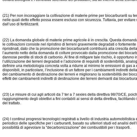
(21) Per non incoraggiare la coltivazione di materie prime per biocarburanti su ter
nelle quali detto effetto possa essere escluso con sicurezza. Tuttavia, per evitare
dall’uso di fertilizzanti.
(22) La domanda globale di materie prime agricole è in crescita. Questa domanda i
le coltivazioni consiste nel ripristino di terreni gravemente degradati o fortemente 
ripristinati, dato che la promozione dei biocarburanti contribuirà alla crescita del
l’aumento netto della domanda di colture provocato dalla promozione dei biocarbu
dannose perdite di stock di carbonio. Al fine di mitigare tale rischio, è opportuno
l’utilizzazione dei terreni degradati e l’adozione di requisiti di sostenibilità, a
definire una metodologia concreta volta a ridurre al minimo le emissioni di gas a ef
disponibili, in particolare, l’inclusione di un fattore per i cambiamenti indiretti de
del cambiamento di destinazione dei terreni e migliorano la sostenibilità dei bio
effetti dei cambiamenti indiretti di destinazione dei terreni derivanti dai biocarbu
(23) Le misure di cui agli articoli da 7 ter a 7 sexies della direttiva 98/70/CE, po
raggiungimento degli obiettivi a fini contabili ai sensi di detta direttiva, facilitan
del trattato.
(24) I continui progressi tecnologici registrati a livello di industria automobilist
periodico delle specifiche per i carburanti, basato su ulteriori studi ed analisi d
possibilità di agevolare la "decarbonizzazione" dei combustibili per i trasporti.