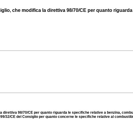
io, che modifica la direttiva 98/70/CE per quanto riguarda le 
a direttiva 98/70/CE per quanto riguarda le specifiche relative a benzina, comb
1999/32/CE del Consiglio per quanto concerne le specifiche relative al combustibile