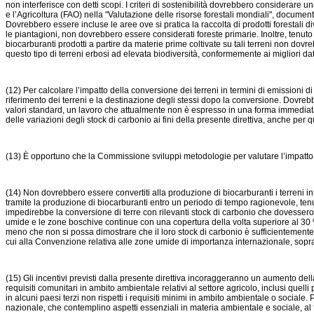
non interferisce con detti scopi. I criteri di sostenibilità dovrebbero considerare
e l’Agricoltura (FAO) nella "Valutazione delle risorse forestali mondiali", document
Dovrebbero essere incluse le aree ove si pratica la raccolta di prodotti forestali div
le piantagioni, non dovrebbero essere considerati foreste primarie. Inoltre, tenuto c
biocarburanti prodotti a partire da materie prime coltivate su tali terreni non dov
questo tipo di terreni erbosi ad elevata biodiversità, conformemente ai migliori dati 
(12) Per calcolare l’impatto della conversione dei terreni in termini di emissioni di
riferimento dei terreni e la destinazione degli stessi dopo la conversione. Dovrebbe
valori standard, un lavoro che attualmente non è espresso in una forma immediat
delle variazioni degli stock di carbonio ai fini della presente direttiva, anche per 
(13) È opportuno che la Commissione sviluppi metodologie per valutare l’impatto d
(14) Non dovrebbero essere convertiti alla produzione di biocarburanti i terreni i
tramite la produzione di biocarburanti entro un periodo di tempo ragionevole, tenu
impedirebbe la conversione di terre con rilevanti stock di carbonio che dovessero 
umide e le zone boschive continue con una copertura della volta superiore al 30 
meno che non si possa dimostrare che il loro stock di carbonio è sufficientemente 
cui alla Convenzione relativa alle zone umide di importanza internazionale, soprat
(15) Gli incentivi previsti dalla presente direttiva incoraggeranno un aumento della
requisiti comunitari in ambito ambientale relativi al settore agricolo, inclusi quelli
in alcuni paesi terzi non rispetti i requisiti minimi in ambito ambientale o sociale.
nazionale, che contemplino aspetti essenziali in materia ambientale e sociale, al f