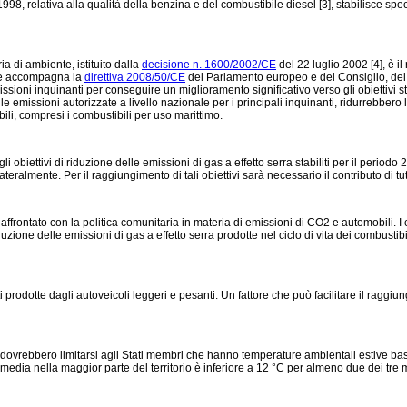
8, relativa alla qualità della benzina e del combustibile diesel [3], stabilisce speci
ia di ambiente, istituito dalla
decisione n. 1600/2002/CE
del 22 luglio 2002 [4], è il
 che accompagna la
direttiva 2008/50/CE
del Parlamento europeo e del Consiglio, del 2
sioni inquinanti per conseguire un miglioramento significativo verso gli obiettivi 
le emissioni autorizzate a livello nazionale per i principali inquinanti, ridurrebber
bili, compresi i combustibili per uso marittimo.
 obiettivi di riduzione delle emissioni di gas a effetto serra stabiliti per il period
ralmente. Per il raggiungimento di tali obiettivi sarà necessario il contributo di tutti
 affrontato con la politica comunitaria in materia di emissioni di CO2 e automobili. I c
duzione delle emissioni di gas a effetto serra prodotte nel ciclo di vita dei combustib
odotte dagli autoveicoli leggeri e pesanti. Un fattore che può facilitare il raggiungime
dovrebbero limitarsi agli Stati membri che hanno temperature ambientali estive bas
ra media nella maggior parte del territorio è inferiore a 12 °C per almeno due dei tre 