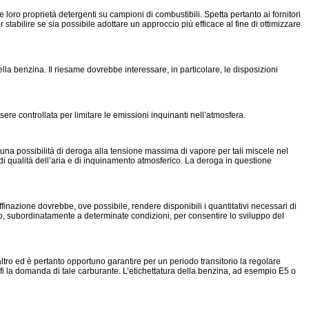
 loro proprietà detergenti su campioni di combustibili. Spetta pertanto ai fornitori
r stabilire se sia possibile adottare un approccio più efficace al fine di ottimizzare
lla benzina. Il riesame dovrebbe interessare, in particolare, le disposizioni
re controllata per limitare le emissioni inquinanti nell’atmosfera.
na possibilità di deroga alla tensione massima di vapore per tali miscele nel
 qualità dell’aria e di inquinamento atmosferico. La deroga in questione
affinazione dovrebbe, ove possibile, rendere disponibili i quantitativi necessari di
o, subordinatamente a determinate condizioni, per consentire lo sviluppo del
altro ed è pertanto opportuno garantire per un periodo transitorio la regolare
sfi la domanda di tale carburante. L’etichettatura della benzina, ad esempio E5 o