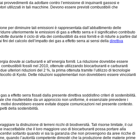
ai provvedimenti da adottare contro l’emissione di inquinanti gassosi e
otori utilizzati in tali macchine. Devono essere previsti combustibili che
uzione per diminuire tali emissioni è rappresentata dall’abbattimento delle
durre ulteriormente le emissioni di gas a effetto serra e il significativo contributo
te durante il ciclo di vita dei combustibili da essi forniti e di ridurle a partire dal
 fini del calcolo dell’impatto dei gas a effetto serra ai sensi della
direttiva
nergia dovute ai carburanti e all’energia forniti. La riduzione dovrebbe essere
 combustibili fossili nel 2010, ottenute utilizzando biocarburanti e carburanti
e ulteriori riduzioni del 2 %, la prima ottenuta tramite l’utilizzo di tecnologie
protocollo di Kyoto. Dette riduzioni supplementari non dovrebbero essere vincolanti
a effetto serra fissati dalla presente direttiva soddisfino criteri di sostenibilità.
entale che risulterebbe da un approccio non uniforme, è essenziale prevedere i
essi motivi dovrebbero essere evitate doppie comunicazioni nel presente contesto.
tti della sostenibilità.
iare la distruzione di terreni ricchi di biodiversità. Tali risorse limitate, il cui
te inaccettabile che il loro maggiore uso di biocarburanti possa portare alla
i incentivi soltanto quando vi sia la garanzia che non provengono da aree ricche di
zione, quando l’autorità competente dimostri che la produzione delle materie prime