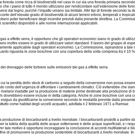
 una foresta come ricca di biodiversità nel caso in cui sia una foresta primaria seco
o che i paesi di tutto il mondo utilizzano per rendicontare sull’estensione delle fores
ersi dal legno, purché l’impatto umano sia limitato. Altri tipi di foreste secondo la d
onto dell’elevato grado di biodiversità di alcuni terreni erbosi, temperati o tropicali
rebbero poter beneficiare degli incentivi previsti dalla presente direttiva. La Commis
scientifici disponibili e alle norme internazionali applicabili.
 gas a effetto serra, è opportuno che gli operatori economici siano in grado di utilizz
ro inoltre essere in grado di utilizzare valori standard. Il lavoro del gruppo di esper
amente applicabile dagli operatori economici. La Commissione, ispirandosi a tale 
quanto riguarda le zone boschive con una copertura della volta compresa tra il 10 % e 
el drenaggio delle torbiere sulle emissioni dei gas a effetto serra.
n cui la perdita dello stock di carbonio a seguito della conversione non possa essere
to conto dell’urgenza di affrontare i cambiamenti climatici. Ciò eviterebbe che siano
rivelarsi inadatte per la produzione di materie prime destinate alla produzione di b
% dovrebbero essere incluse in detta categoria. Anche le zone boschive con una cop
esiguo da giustificarne la conversione secondo le modalità previste dalla presente d
tutto come habitat degli uccelli acquatici, adottata il 2 febbraio 1971 a Ramsar.
 produzione di biocarburanti a livello mondiale. I biocarburanti prodotti a partire da
 per la tutela della qualità delle acque sotterranee e delle acque superficiali, e i requ
 Per tale motivo è opportuno incoraggiare la conclusione di accordi multilaterali e bil
ine di promuovere la produzione sostenibile di biocarburanti a livello mondiale. In 