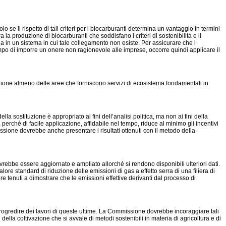
e il rispetto di tali criteri per i biocarburanti determina un vantaggio in termini
a la produzione di biocarburanti che soddisfano i criteri di sostenibilità e il
a in un sistema in cui tale collegamento non esiste. Per assicurare che i
empo di imporre un onere non ragionevole alle imprese, occorre quindi applicare il
zione almeno delle aree che forniscono servizi di ecosistema fondamentali in
la sostituzione è appropriato ai fini dell’analisi politica, ma non ai fini della
 perché di facile applicazione, affidabile nel tempo, riduce al minimo gli incentivi
missione dovrebbe anche presentare i risultati ottenuti con il metodo della
rebbe essere aggiornato e ampliato allorché si rendono disponibili ulteriori dati.
lore standard di riduzione delle emissioni di gas a effetto serra di una filiera di
re tenuti a dimostrare che le emissioni effettive derivanti dal processo di
ol progredire dei lavori di queste ultime. La Commissione dovrebbe incoraggiare tali
 della coltivazione che si avvale di metodi sostenibili in materia di agricoltura e di