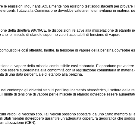
rre le emissioni inquinanti. Attualmente non esistono test soddisfacenti per provare le
 detergenti. Tuttavia la Commissione dovrebbe valutare i futuri sviluppi in materia, pe
ne della direttiva 98/70/CE, le disposizioni relative alla miscelazione di etanolo ne
re che le miscele di etanolo superino valori accettabili di tensione di vapore.
mbustibile così ottenuto. Inoltre, la tensione di vapore della benzina dovrebbe esse
nsione di vapore della miscela combustibile così elaborata. È opportuno prevedere u
e essere subordinata alla conformità con la legislazione comunitaria in materia di
ta di una data percentuale di etanolo alla benzina.
el contempo gli obiettivi stabiliti per l’inquinamento atmosferico, il settore della r
l limite di tensione di vapore per le miscele di etanolo dovrebbe essere aumentat
lcuni veicoli di vecchio tipo. Tali veicoli possono spostarsi da uno Stato membro all’
ate, gli Stati membri dovrebbero garantire un’adeguata copertura geografica che soddi
ormalizzazione (CEN).