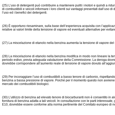
(25) L’uso di detergenti può contribuire a mantenere puliti i motori e quindi a ridu
di combustibili e veicoli informare i loro clienti sui vantaggi presentati dall’uso di
l’uso ed i benefici dei detergenti.
(26) È opportuno riesaminare, sulla base dell’esperienza acquisita con l’applicazio
relative ai valori limite della tensione di vapore ed eventuali alternative per evita
(27) La miscelazione di etanolo nella benzina aumenta la tensione di vapore del co
(28) La miscelazione di etanolo nella benzina modifica in modo non lineare la te
periodo estivo, previa adeguata valutazione della Commissione. La deroga dovrebb
dovrebbe corrispondere all’aumento reale di tensione di vapore dovuto all’aggiun
(29) Per incoraggiare l’uso di combustibili a basso tenore di carbonio, rispettando n
benzina a bassa pressione di vapore. Poiché per il momento questo non avviene, i
mercato dei combustibili biologici.
(30) L’utilizzo di benzina ad elevato tenore di biocarburanti non è consentito in a
fornitura di benzina adatta a tali veicoli. In consultazione con le parti interess
E10, dovrebbe essere conforme alla norma pertinente del Comitato europeo di n