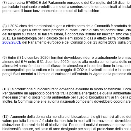
(7) La direttiva 97/68/CE del Parlamento europeo e del Consiglio, del 16 dicembre
particolato inquinante prodotti dai motori a combustione interna destinati all’instal
permettano il buon funzionamento dei motori di tali macchine.
(8) Il 20 % circa delle emissioni di gas a effetto serra della Comunità è prodotto d
emissioni di gas a effetto serra prodotte durante il ciclo di vita dei combustibili, 
dei trasporti su strada su tali emissioni, è opportuno istituire un meccanismo che pres
2011. La metodologia per il calcolo delle emissioni di gas a effetto serra prodotte d
2009/28/CE
del Parlamento europeo e del Consiglio, del 23 aprile 2009, sulla prom
(9) Entro il 31 dicembre 2020 i fornitori dovrebbero ridurre gradualmente le emissio
almeno del 6 % entro il 31 dicembre 2020 rispetto alla media comunitaria delle emiss
alternativi nonché riducendo il rilascio in atmosfera e la combustione in torcia nei
ecocompatibili per la cattura e lo stoccaggio di CO2 e di veicoli elettrici e la se
per gli Stati membri o i fornitori di carburanti all’entrata in vigore della presente d
(10) La produzione di biocarburanti dovrebbe avvenire in modo sostenibile. Occorre pe
Per garantire un approccio coerente tra la politica energetica e quella ambientale 
medesimi criteri di sostenibilità ambientale per l’uso di biocarburanti ai fini della 
Inoltre, la Commissione e le autorità nazionali competenti dovrebbero coordinare le
(11) L’aumento della domanda mondiale di biocarburanti e gli incentivi all’uso dei bio
valore per tutta l’umanità è stato riconosciuto in molti atti internazionali, dovre
distruzione di terreni ricchi di biodiversità. Per questi motivi è necessario preve
biodiversità oppure, nel caso di aree designate per scopi di protezione della natu