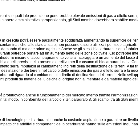
reni sui quali tale produzione genererebbe elevate emissioni di gas a effetto serra,
 un onere amministrativo sproporzionato, gli Stati membri dovrebbero stabilire medie 
n crescita potrà essere parzialmente soddisfatta aumentando la superficie dei terre
contaminati che, allo stato attuale, non possono essere utilizzati per scopi agricoli.
la domanda di materie prime agricole. Anche se gli stessi biocarburanti sono fabbricat
ranti potrebbe portare ad un aumento netto delle zone coltivate. Ciò potrebbe int
 introdurre misure di accompagnamento volte a incoraggiare un aumento del tasso di i
naloghi a quelli previsti nella presente direttiva per il consumo di biocarburanti ne
fetto serra imputabili ai cambiamenti indiretti della destinazione dei terreni. A tal 
lla destinazione dei terreni nel calcolo delle emissioni dei gas a effetto serra e la ne
carburanti riguardo al cambiamento indiretto di destinazione dei terreni. Nello svil
ranti prodotti da materie cellulosiche di origine non alimentare e da materie ligno-cel
iché promuovono anche il funzionamento del mercato interno tramite l’armonizzazione de
do in tal modo, in conformità dell’articolo 7 ter, paragrafo 8, gli scambi tra gli Stati 
ica e di tecnologie per i carburanti nonché la costante aspirazione a garantire un live
ell’impatto che additivi e componenti dei biocarburanti hanno sulle emissioni inquina