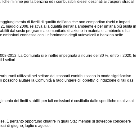
fiche minime per la benzina ed i combustibili diesel destinati ai trasporti stradali
 raggiungimento di livelli di qualità dell’aria che non comportino rischi o impatti
1 maggio 2008, relativa alla qualità dell’aria ambiente e per un’aria più pulita in
stabiliti dal sesto programma comunitario di azione in materia di ambiente e ha
o le emissioni connesse con il rifornimento degli autoveicoli a benzina nelle
o 2008-2012. La Comunità si è inoltre impegnata a ridurre del 30 %, entro il 2020, le
 i settori.
arburanti utilizzati nel settore dei trasporti contribuiscono in modo significativo
ili possono aiutare la Comunità a raggiungere gli obiettivi di riduzione di tali gas
nto dei limiti stabiliti per tali emissioni è costituito dalle specifiche relative ai
se. È pertanto opportuno chiarire in quali Stati membri si dovrebbe concedere
mesi di giugno, luglio e agosto.