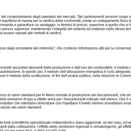
o del comportamento degli operatori del mercato. Tali cambiamenti avranno luogo solo s
l’equilibrio di massa per la verifica della conformità, esiste un collegamento fisico tr
 domanda e garantisce un vantaggio, in termini di prezzo, superiore a quello che si h
 un prezzo superiore, mantenendo l’integrità del sistema ed evitando nello stesso t
 essere valutati altri metodi di verifica.
ne degli ecosistemi del millennio", che contiene informazioni utili per la conserva
.
rodotti secondari derivanti dalla produzione e dall’uso dei combustibili. Il metodo del
 autotrazione. In questi casi, il metodo dell’allocazione energetica è il più adeguato,
n il metodo della sostituzione. Ai fini dell’analisi politica, nelle relazioni la Com
co di valori standard per le filiere normali di produzione dei biocarburanti, che dov
lle emissioni di gas a effetto serra per i biocarburanti indicato nell’elenco. Ove il va
 produttori che intendano dimostrare che rispettano il livello minimo dovrebbero esse
calcolo dei valori standard.
i da fonti scientifiche specializzate indipendenti e siano aggiornati, se del caso, c
i dalla coltivazione, l’effetto delle condizioni regionali e climatologiche, gli effetti
tà sia nei paesi terzi, e della società civile.