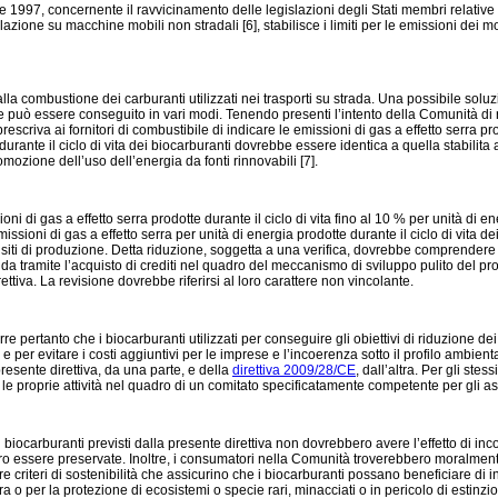
 1997, concernente il ravvicinamento delle legislazioni degli Stati membri relative 
lazione su macchine mobili non stradali [6], stabilisce i limiti per le emissioni dei m
alla combustione dei carburanti utilizzati nei trasporti su strada. Una possibile sol
che può essere conseguito in vari modi. Tenendo presenti l’intento della Comunità di ri
criva ai fornitori di combustibile di indicare le emissioni di gas a effetto serra prodot
urante il ciclo di vita dei biocarburanti dovrebbe essere identica a quella stabilita ai
ozione dell’uso dell’energia da fonti rinnovabili [7].
ni di gas a effetto serra prodotte durante il ciclo di vita fino al 10 % per unità di e
ioni di gas a effetto serra per unità di energia prodotte durante il ciclo di vita dei
 siti di produzione. Detta riduzione, soggetta a una verifica, dovrebbe comprendere du
conda tramite l’acquisto di crediti nel quadro del meccanismo di sviluppo pulito del 
irettiva. La revisione dovrebbe riferirsi al loro carattere non vincolante.
rtanto che i biocarburanti utilizzati per conseguire gli obiettivi di riduzione dei gas 
e per evitare i costi aggiuntivi per le imprese e l’incoerenza sotto il profilo ambi
presente direttiva, da una parte, e della
direttiva 2009/28/CE
, dall’altra. Per gli st
 proprie attività nel quadro di un comitato specificatamente competente per gli aspe
carburanti previsti dalla presente direttiva non dovrebbero avere l’effetto di incoragg
bbero essere preservate. Inoltre, i consumatori nella Comunità troverebbero moralmen
dere criteri di sostenibilità che assicurino che i biocarburanti possano beneficiare d
ra o per la protezione di ecosistemi o specie rari, minacciati o in pericolo di estin