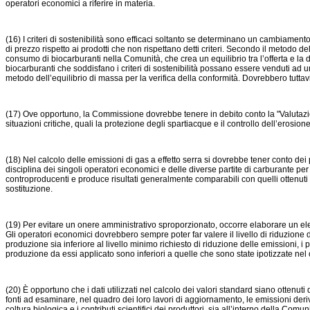
operatori economici a riferire in materia.
(16) I criteri di sostenibilità sono efficaci soltanto se determinano un cambiament
di prezzo rispetto ai prodotti che non rispettano detti criteri. Secondo il metodo del
consumo di biocarburanti nella Comunità, che crea un equilibrio tra l’offerta e la
biocarburanti che soddisfano i criteri di sostenibilità possano essere venduti ad
metodo dell’equilibrio di massa per la verifica della conformità. Dovrebbero tuttavia
(17) Ove opportuno, la Commissione dovrebbe tenere in debito conto la "Valutazio
situazioni critiche, quali la protezione degli spartiacque e il controllo dell’erosione
(18) Nel calcolo delle emissioni di gas a effetto serra si dovrebbe tener conto dei p
disciplina dei singoli operatori economici e delle diverse partite di carburante per
controproducenti e produce risultati generalmente comparabili con quelli ottenuti co
sostituzione.
(19) Per evitare un onere amministrativo sproporzionato, occorre elaborare un elen
Gli operatori economici dovrebbero sempre poter far valere il livello di riduzione de
produzione sia inferiore al livello minimo richiesto di riduzione delle emissioni, i
produzione da essi applicato sono inferiori a quelle che sono state ipotizzate nel 
(20) È opportuno che i dati utilizzati nel calcolo dei valori standard siano ottenut
fonti ad esaminare, nel quadro dei loro lavori di aggiornamento, le emissioni derivant
coltura biologica e i contributi scientifici dei produttori, sia all’interno della Comuni