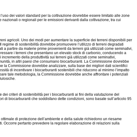
 l’uso dei valori standard per la coltivazione dovrebbe essere limitato alle zone
nazionali o regionali per le emissioni derivanti dalla coltivazione, tra cui
ni agricoli. Uno dei modi per aumentare la superficie dei terreni disponibili per
 Il regime di sostenibilità dovrebbe promuovere l’utilizzo di terreni degradati
i a partire da materie prime provenienti da terreni già utilizzati come seminativi,
eressare i terreni che presentano un elevato stock di carbonio, conducendo a
ncremento della produttività sui terreni già utilizzati come seminativi,
lla Comunità, in altri paesi che consumano biocarburanti. La Commissione dovrebbe
fine la Commissione dovrebbe analizzare, sulla base dei migliori dati scientifici
cessità di incentivare i biocarburanti sostenibili che riducono al minimo l’impatto
uppare tale metodologia, la Commissione dovrebbe anche affrontare i potenziali
lulosiche.
i criteri di sostenibilità per i biocarburanti ai fini della valutazione del
membri di biocarburanti che soddisfano dette condizioni, sono basate sull’articolo 95
llo ottimale di protezione dell’ambiente e della salute richiedono un riesame
nti. Occorre pertanto prevedere la regolare elaborazione di relazioni sulla