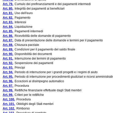
Art. 79.
Cumulo dei prefinanziamenti e dei pagamenti intermedi
Art. 80.
Integrità dei pagamenti ai beneficiari
Art. 81.
Uso dell'euro
Art. 82.
Pagamento
Art. 83.
Interessi
Art. 84.
Liquidazione
Art. 85.
Pagamenti intermedi
Art. 86.
Ricevibilità delle domande di pagamento
Art. 87.
Data di presentazione delle domande e termini per il pagamento
Art. 88.
Chiusura parziale
Art. 89.
Condizioni per il pagamento del saldo finale
Art. 90.
Disponibilità dei documenti
Art. 91.
Interruzione dei termini di pagamento
Art. 92.
Sospensione dei pagamenti
Art. 93.
Principi
Art. 94.
Periodo di interruzione per i grandi progetti e i regimi di aiuto
Art. 95.
Periodo di interruzione per procedimenti giudiziari e ricorsi amministrati
Art. 96.
Eccezioni al disimpegno automatico
Art. 97.
Procedura
Art. 99.
Rettifiche finanziarie effettuate dagli Stati membri
Art. 99.
Criteri per le rettifiche
Art. 100.
Procedura
Art. 101.
Obblighi degli Stati membri
Art. 102.
Rimborso