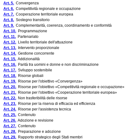
Art. 5.
Convergenza
Art. 6.
Competitività regionale e occupazione
Art. 7.
Cooperazione territoriale europea
Art. 8.
Sostegno transitorio
Art. 9.
Complementarità, coerenza, coordinamento e conformità
Art. 10.
Programmazione
Art. 11.
Partenariato
Art. 12.
Livello territoriale dell'attuazione
Art. 13.
Intervento proporzionale
Art. 14.
Gestione concorrente
Art. 15.
Addizionalità
Art. 16.
Parità tra uomini e donne e non discriminazione
Art. 17.
Sviluppo sostenibile
Art. 18.
Risorse globali
Art. 19.
Risorse per l'obiettivo «Convergenza»
Art. 20.
Risorse per l'obiettivo «Competitività regionale e occupazione»
Art. 21.
Risorse per l'obiettivo «Cooperazione territoriale europea»
Art. 22.
Non trasferibilità delle risorse
Art. 23.
Risorse per la riserva di efficacia ed efficienza
Art. 24.
Risorse per l'assistenza tecnica
Art. 25.
Contenuto
Art. 26.
Adozione e revisione
Art. 27.
Contenuto
Art. 28.
Preparazione e adozione
Art. 29.
Rapporto strategico degli Stati membri