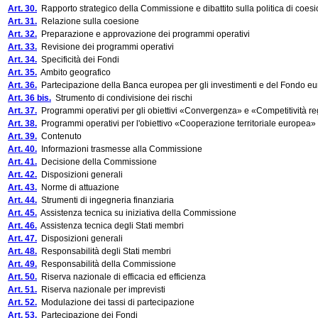
Art. 30.
Rapporto strategico della Commissione e dibattito sulla politica di coes
Art. 31.
Relazione sulla coesione
Art. 32.
Preparazione e approvazione dei programmi operativi
Art. 33.
Revisione dei programmi operativi
Art. 34.
Specificità dei Fondi
Art. 35.
Ambito geografico
Art. 36.
Partecipazione della Banca europea per gli investimenti e del Fondo eur
Art. 36 bis.
Strumento di condivisione dei rischi
Art. 37.
Programmi operativi per gli obiettivi «Convergenza» e «Competitività r
Art. 38.
Programmi operativi per l'obiettivo «Cooperazione territoriale europea»
Art. 39.
Contenuto
Art. 40.
Informazioni trasmesse alla Commissione
Art. 41.
Decisione della Commissione
Art. 42.
Disposizioni generali
Art. 43.
Norme di attuazione
Art. 44.
Strumenti di ingegneria finanziaria
Art. 45.
Assistenza tecnica su iniziativa della Commissione
Art. 46.
Assistenza tecnica degli Stati membri
Art. 47.
Disposizioni generali
Art. 48.
Responsabilità degli Stati membri
Art. 49.
Responsabilità della Commissione
Art. 50.
Riserva nazionale di efficacia ed efficienza
Art. 51.
Riserva nazionale per imprevisti
Art. 52.
Modulazione dei tassi di partecipazione
Art. 53.
Partecipazione dei Fondi