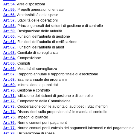
Art. 54.
Altre disposizioni
Art. 55.
Progetti generatori di entrate
Art. 56.
Ammissibilità delle spese
Art. 57.
Stabilità delle operazioni
Art. 58.
Principi generali dei sistemi di gestione e di controllo
Art. 59.
Designazione delle autorità
Art. 60.
Funzioni dell'autorità di gestione
Art. 61.
Funzioni dell'autorità di certificazione
Art. 62.
Funzioni dell'autorità di audit
Art. 63.
Comitato di sorveglianza
Art. 64.
Composizione
Art. 65.
Compiti
Art. 66.
Modalità di sorveglianza
Art. 67.
Rapporto annuale e rapporto finale di esecuzione
Art. 68.
Esame annuale dei programmi
Art. 69.
Informazione e pubblicità
Art. 70.
Gestione e controllo
Art. 71.
Istituzione dei sistemi di gestione e di controllo
Art. 72.
Competenze della Commissione
Art. 73.
Cooperazione con le autorità di audit degli Stati membri
Art. 74.
Disposizioni sulla proporzionalità in materia di controllo
Art. 75.
Impegni di bilancio
Art. 76.
Norme comuni per i pagamenti
Art. 77.
Norme comuni per il calcolo dei pagamenti intermedi e del pagamento de
Art. 78.
Dichiarazione di spesa