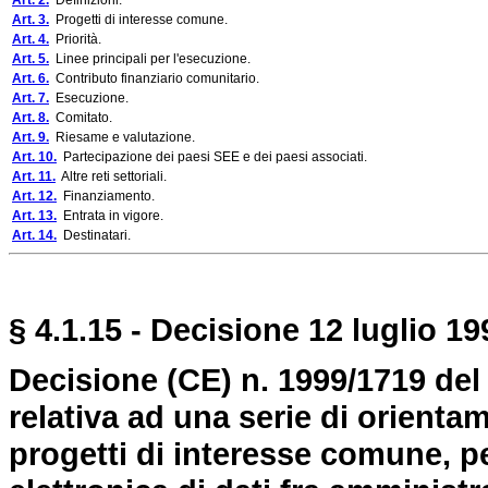
Art. 2.
Definizioni.
Art. 3.
Progetti di interesse comune.
Art. 4.
Priorità.
Art. 5.
Linee principali per l'esecuzione.
Art. 6.
Contributo finanziario comunitario.
Art. 7.
Esecuzione.
Art. 8.
Comitato.
Art. 9.
Riesame e valutazione.
Art. 10.
Partecipazione dei paesi SEE e dei paesi associati.
Art. 11.
Altre reti settoriali.
Art. 12.
Finanziamento.
Art. 13.
Entrata in vigore.
Art. 14.
Destinatari.
§ 4.1.15 - Decisione 12 luglio 19
Decisione (CE) n. 1999/1719 de
relativa ad una serie di orienta
progetti di interesse comune, p