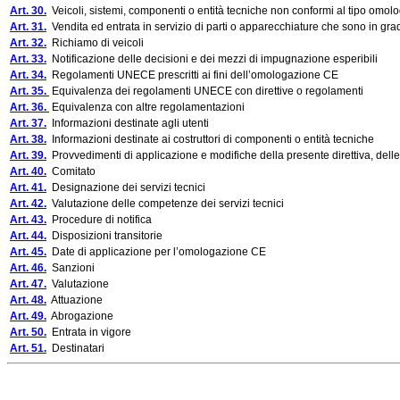
Art. 30.
Veicoli, sistemi, componenti o entità tecniche non conformi al tipo omol
Art. 31.
Vendita ed entrata in servizio di parti o apparecchiature che sono in grad
Art. 32.
Richiamo di veicoli
Art. 33.
Notificazione delle decisioni e dei mezzi di impugnazione esperibili
Art. 34.
Regolamenti UNECE prescritti ai fini dell’omologazione CE
Art. 35.
Equivalenza dei regolamenti UNECE con direttive o regolamenti
Art. 36.
Equivalenza con altre regolamentazioni
Art. 37.
Informazioni destinate agli utenti
Art. 38.
Informazioni destinate ai costruttori di componenti o entità tecniche
Art. 39.
Provvedimenti di applicazione e modifiche della presente direttiva, delle 
Art. 40.
Comitato
Art. 41.
Designazione dei servizi tecnici
Art. 42.
Valutazione delle competenze dei servizi tecnici
Art. 43.
Procedure di notifica
Art. 44.
Disposizioni transitorie
Art. 45.
Date di applicazione per l’omologazione CE
Art. 46.
Sanzioni
Art. 47.
Valutazione
Art. 48.
Attuazione
Art. 49.
Abrogazione
Art. 50.
Entrata in vigore
Art. 51.
Destinatari