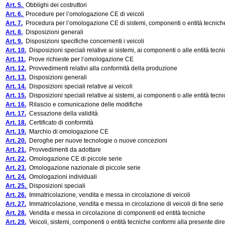
Art. 5.
Obblighi dei costruttori
Art. 6.
Procedure per l’omologazione CE di veicoli
Art. 7.
Procedura per l’omologazione CE di sistemi, componenti o entità tecnich
Art. 8.
Disposizioni generali
Art. 9.
Disposizioni specifiche concernenti i veicoli
Art. 10.
Disposizioni speciali relative ai sistemi, ai componenti o alle entità tecn
Art. 11.
Prove richieste per l’omologazione CE
Art. 12.
Provvedimenti relativi alla conformità della produzione
Art. 13.
Disposizioni generali
Art. 14.
Disposizioni speciali relative ai veicoli
Art. 15.
Disposizioni speciali relative ai sistemi, ai componenti o alle entità tecn
Art. 16.
Rilascio e comunicazione delle modifiche
Art. 17.
Cessazione della validità
Art. 18.
Certificato di conformità
Art. 19.
Marchio di omologazione CE
Art. 20.
Deroghe per nuove tecnologie o nuove concezioni
Art. 21.
Provvedimenti da adottare
Art. 22.
Omologazione CE di piccole serie
Art. 23.
Omologazione nazionale di piccole serie
Art. 24.
Omologazioni individuali
Art. 25.
Disposizioni speciali
Art. 26.
Immatricolazione, vendita e messa in circolazione di veicoli
Art. 27.
Immatricolazione, vendita e messa in circolazione di veicoli di fine serie
Art. 28.
Vendita e messa in circolazione di componenti ed entità tecniche
Art. 29.
Veicoli, sistemi, componenti o entità tecniche conformi alla presente dire